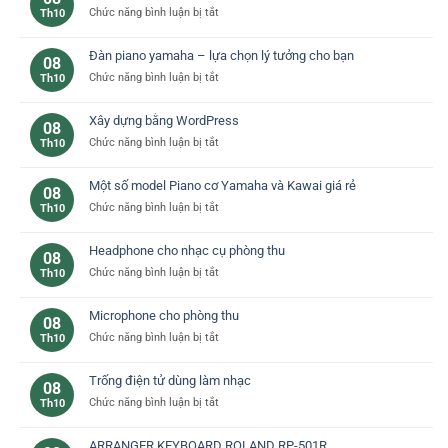
ở
Chức năng bình luận bị tắt
Th10
Phân
biệt
Đàn piano yamaha – lựa chọn lý tưởng cho bạn
08
các
ở
Chức năng bình luận bị tắt
Th10
loại
Đàn
phím
piano
đàn
Xây dựng bằng WordPress
08
yamaha
piano
ở
Chức năng bình luận bị tắt
Th10
–
cơ
Xây
lựa
bản
dựng
chọn
Một số model Piano cơ Yamaha và Kawai giá rẻ
08
bằng
lý
ở
Chức năng bình luận bị tắt
Th10
WordPress
tưởng
Một
cho
số
bạn
Headphone cho nhạc cụ phòng thu
08
model
ở
Chức năng bình luận bị tắt
Th10
Piano
Headphone
cơ
cho
Yamaha
Microphone cho phòng thu
08
nhạc
và
ở
Chức năng bình luận bị tắt
Th10
cụ
Kawai
Microphone
phòng
giá
cho
thu
rẻ
Trống điện tử dùng làm nhạc
08
phòng
ở
Chức năng bình luận bị tắt
Th10
thu
Trống
điện
ARRANGER KEYBOARD ROLAND RP-501R