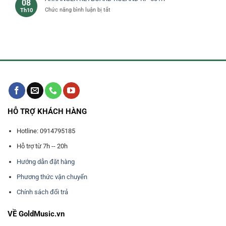
08
tử
ở
Chức năng bình luận bị tắt
Th10
dùng
ARRANGER
làm
KEYBOARD
nhạc
ROLAND
RP-
501R
HỖ TRỢ KHÁCH HÀNG
Hotline: 0914795185
Hỗ trợ từ 7h -- 20h
Hướng dẫn đặt hàng
Phương thức vận chuyển
Chính sách đổi trả
VỀ GoldMusic.vn