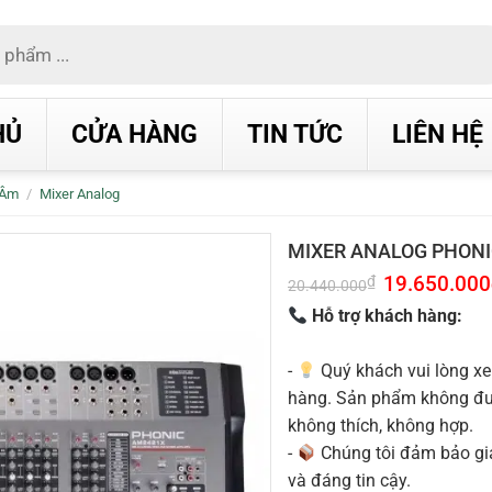
HỦ
CỬA HÀNG
TIN TỨC
LIÊN HỆ
 Âm
/
Mixer Analog
MIXER ANALOG PHON
Giá
19.650.000
₫
20.440.000
gốc
là:
Hỗ trợ khách hàng:
20.440.000₫.
-
Quý khách vui lòng xe
hàng. Sản phẩm không được
không thích, không hợp.
-
Chúng tôi đảm bảo g
và đáng tin cậy.