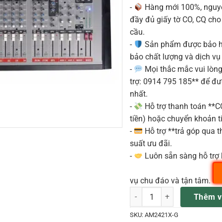
-
Hàng mới 100%, nguyê
đầy đủ giấy tờ CO, CQ ch
cầu.
-
Sản phẩm được bảo h
bảo chất lượng và dịch vụ
-
Mọi thắc mắc vui lòng 
trợ: 0914 795 185** để đ
nhất.
-
Hỗ trợ thanh toán **
tiền) hoặc chuyển khoản ti
-
Hỗ trợ **trả góp qua th
suất ưu đãi.
-
Luôn sẵn sàng hỗ trợ 
vụ chu đáo và tận tâm.
MIXER ANALOG PHONIC AM24
Thêm v
SKU:
AM2421X-G