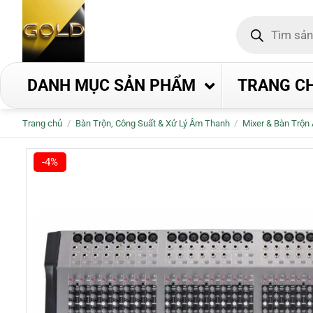
Bỏ
Tìm
qua
kiếm
nội
sản
phẩm
dung
DANH MỤC SẢN PHẨM
TRANG C
Trang chủ
/
Bàn Trộn, Công Suất & Xử Lý Âm Thanh
/
Mixer & Bàn Trộn
-4%