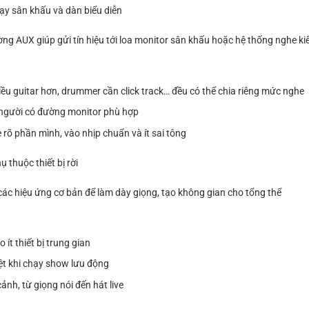
ạy sân khấu và dàn biểu diễn
AUX giúp gửi tín hiệu tới loa monitor sân khấu hoặc hệ thống nghe k
hiều guitar hơn, drummer cần click track… đều có thể chia riêng mức nghe
 người có đường monitor phù hợp
 rõ phần mình, vào nhịp chuẩn và ít sai tông
 thuộc thiết bị rời
à các hiệu ứng cơ bản để làm dày giọng, tạo không gian cho tổng thể
 ít thiết bị trung gian
iệt khi chạy show lưu động
nh, từ giọng nói đến hát live