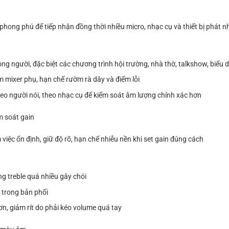
 phú để tiếp nhận đồng thời nhiều micro, nhạc cụ và thiết bị phát n
ng người, đặc biệt các chương trình hội trường, nhà thờ, talkshow, biểu d
mixer phụ, hạn chế rườm rà dây và điểm lỗi
o người nói, theo nhạc cụ để kiểm soát âm lượng chính xác hơn
m soát gain
việc ổn định, giữ độ rõ, hạn chế nhiễu nền khi set gain đúng cách
ng treble quá nhiều gây chói
t trong bản phối
n, giảm rít do phải kéo volume quá tay