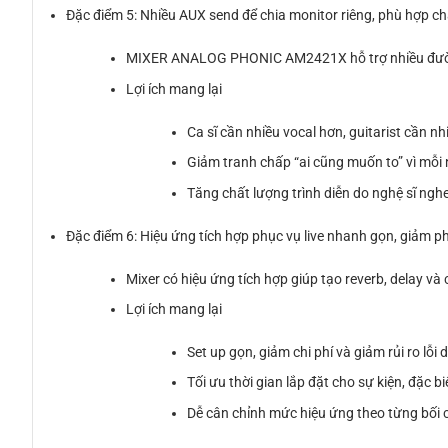
Đặc điểm 5: Nhiều AUX send để chia monitor riêng, phù hợp ch
MIXER ANALOG PHONIC AM2421X hỗ trợ nhiều đường 
Lợi ích mang lại
Ca sĩ cần nhiều vocal hơn, guitarist cần n
Giảm tranh chấp “ai cũng muốn to” vì mỗi
Tăng chất lượng trình diễn do nghệ sĩ nghe
Đặc điểm 6: Hiệu ứng tích hợp phục vụ live nhanh gọn, giảm phụ
Mixer có hiệu ứng tích hợp giúp tạo reverb, delay v
Lợi ích mang lại
Set up gọn, giảm chi phí và giảm rủi ro lỗi do
Tối ưu thời gian lắp đặt cho sự kiện, đặc b
Dễ cân chỉnh mức hiệu ứng theo từng bối cả