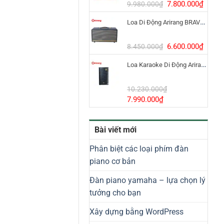
8.800.000₫.
Giá
Giá
7.800.000
₫
9.980.000
₫
gốc
hiện
Loa Di Động Arirang BRAVO 8 800W Có Micro
là:
tại
9.980.000₫.
là:
7.800
Giá
Giá
6.600.000
₫
8.450.000
₫
gốc
hiện
Loa Karaoke Di Động Arirang EDGE-X Model I
là:
tại
8.450.000₫.
là:
6.600
10.230.000
₫
Giá
Giá
7.990.000
₫
gốc
hiện
là:
tại
Bài viết mới
10.230.000₫.
là:
7.990.000₫.
Phân biệt các loại phím đàn
piano cơ bản
Đàn piano yamaha – lựa chọn lý
tưởng cho bạn
Xây dựng bằng WordPress