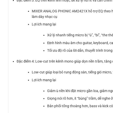
Đặc điểm 3: EQ trên kênh linh hoạt, dễ xử lý hú rít và cân chỉ
MIXER ANALOG PHONIC AM2421X hỗ trợ EQ theo hướn
làm dày nhạc cụ
Lợi ích mang lại
Xử lý nhanh tiếng micro bị “ù”, “bí”, “the 
Định hình màu âm cho guitar, keyboard, caj
Tối ưu độ rõ của lời dẫn, thuyết trình tro
Đặc điểm 4: Low-cut trên kênh mono giúp dọn nền trầm, tăng
Low-cut giúp loại bỏ rung động sàn, tiếng gió micro,
Lợi ích mang lại
Giảm ù nền khi đặt micro gần loa, giảm ng
Giọng nói rõ hơn, ít “bùng” trầm, dễ nghe 
Bản phối tổng thoáng hơn, bass và kick có