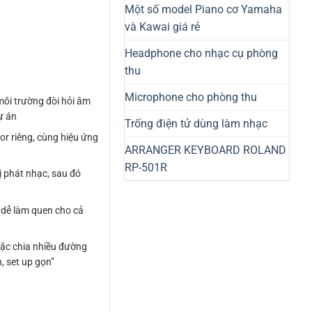
Một số model Piano cơ Yamaha
và Kawai giá rẻ
Headphone cho nhạc cụ phòng
thu
Microphone cho phòng thu
môi trường đòi hỏi âm
ự án
Trống điện tử dùng làm nhạc
r riêng, cùng hiệu ứng
ARRANGER KEYBOARD ROLAND
RP-501R
ị phát nhạc, sau đó
 dễ làm quen cho cả
oặc chia nhiều đường
 set up gọn”