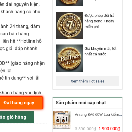
n đai nguyên kiện,
o khách hàng có nhu
Được phép đổi trả
hàng trong 7 ngày
ành 24 tháng, đảm
miễn phí
 sau bán hàng.
liên hệ **Hotline hỗ
ược giải đáp nhanh
Giá khuyến mãi, tốt
nhất cả nước
COD** (giao hàng nhận
ện lợi.
ẻ tín dụng** với lãi
Xem thêm Hot sales
khách hàng với dịch
Sản phẩm mới cập nhật
Đặt hàng ngay
21X số lượng
Arirang BA6 60W Loa kiểm âm Bluetooth 5.3
ào giỏ hàng
Giá
Giá
1.900.000
₫
3.390.000
₫