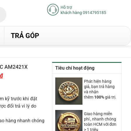
Hỗ trợ
khách hàng 0914795185
TRẢ GÓP
IC AM2421X
Tiêu chí hoạt động
₫
Giá
hiện
Phát hiện hàng
tại
giả, bạn trả hàng
là:
19.650.000₫.
và nhận
thêm
100%
giá trị.
m kỹ trước khi đặt
 đổi trả vì lý do
Giao hàng miễn
phí , nhanh chóng
iao hàng nhanh chóng
toàn HCM với đơn
> 1 triệu