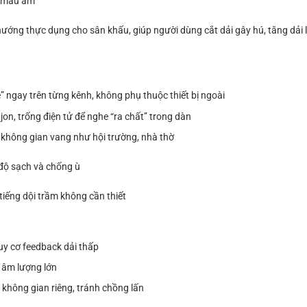
nh màu âm
g thực dụng cho sân khấu, giúp người dùng cắt dải gây hú, tăng dải 
thé” ngay trên từng kênh, không phụ thuộc thiết bị ngoài
on, trống điện tử để nghe “ra chất” trong dàn
ng không gian vang như hội trường, nhà thờ
 độ sạch và chống ù
 tiếng dội trầm không cần thiết
uy cơ feedback dải thấp
ở âm lượng lớn
 không gian riêng, tránh chồng lấn