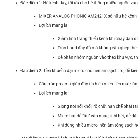
Đặc điểm 1: Hệ kênh dày, tối ưu cho hệ thống nhiều nguồn vào
MIXER ANALOG PHONIC AM2421X sở hữu hệ kênh phong
Lợi ích mang lại
Giảm tình trạng thiếu kênh khi chạy dàn đô
Trộn band đầy đủ mà không cần ghép thêm 
Dễ phân nhóm nguồn vào theo khu vực, the
Đặc điểm 2: Tiền khuếch đại micro cho nền âm sạch, rõ, dễ kiể
Cấu trúc preamp giúp đẩy tín hiệu micro lên mức làm 
Lợi ích mang lại
Giọng nói nổi khối, rõ chữ, hạn chế phải tă
Micro hát dễ “ăn” vào nhạc, ít bị bệt, dễ đặ
Khi dùng nhiều micro, nền âm tổng sạch hơ