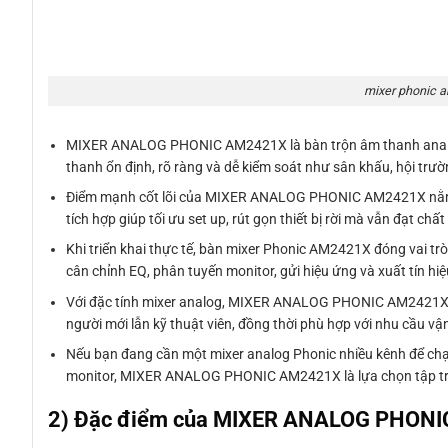
mixer phonic 
MIXER ANALOG PHONIC AM2421X là bàn trộn âm thanh analog cỡ
thanh ổn định, rõ ràng và dễ kiểm soát như sân khấu, hội trư
Điểm mạnh cốt lõi của MIXER ANALOG PHONIC AM2421X nằm ở c
tích hợp giúp tối ưu set up, rút gọn thiết bị rời mà vẫn đạt chấ
Khi triển khai thực tế, bàn mixer Phonic AM2421X đóng vai trò
cân chỉnh EQ, phân tuyến monitor, gửi hiệu ứng và xuất tín hi
Với đặc tính mixer analog, MIXER ANALOG PHONIC AM2421X ma
người mới lẫn kỹ thuật viên, đồng thời phù hợp với nhu cầu vậ
Nếu bạn đang cần một mixer analog Phonic nhiều kênh để chạ
monitor, MIXER ANALOG PHONIC AM2421X là lựa chọn tập trung
2) Đặc điểm của MIXER ANALOG PHON