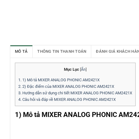
MÔ TẢ
THÔNG TIN THANH TOÁN
ĐÁNH GIÁ KHÁCH HÀ
Mục Lục
[
Ẩn
]
1.
1) Mô tả MIXER ANALOG PHONIC AM2421X
2.
2) Đặc điểm của MIXER ANALOG PHONIC AM2421X
3.
Hướng dẫn sử dụng chi tiết MIXER ANALOG PHONIC AM2421X
4.
Câu hỏi và đáp về MIXER ANALOG PHONIC AM2421X
1) Mô tả MIXER ANALOG PHONIC AM24