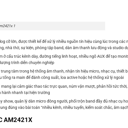
am2421x 1
 lớn, được thiết kế để xử lý nhiều nguồn tín hiệu cùng lúc trong các 
ờng, nhà thờ, sự kiện, phòng tập band, dàn âm thanh lưu động và studio d
ấu trúc kênh dày, đường tiếng linh hoạt, nhiều ngõ AUX để tạo monito
t lượng trình diễn chuyên nghiệp
 trung tâm trong hệ thống âm thanh, nhận tín hiệu micro, nhạc cụ, thiết b
ệu tổng ra main để đánh công suất, loa active hoặc hệ thống xử lý ngoài
ng lại cảm giác thao tác trực quan, núm vặn mượt, phản hồi tức thời,
n hành nhanh tại hiện trường
y show, quản lý dàn micro đông người, phối trộn band đầy đủ nhạc cụ h
 đúng vào bài toán “nhiều kênh, nhiều tuyến, kiểm soát chắc, âm sạch,
IC AM2421X