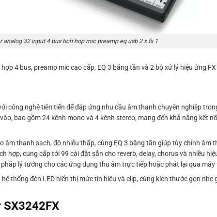
 analog 32 input 4 bus tich hop mic preamp eq usb 2 x fx 1
hợp 4 bus, preamp mic cao cấp, EQ 3 băng tần và 2 bộ xử lý hiệu ứng FX 
với công nghệ tiên tiến để đáp ứng nhu cầu âm thanh chuyên nghiệp trong
 vào, bao gồm 24 kênh mono và 4 kênh stereo, mang đến khả năng kết nối
 âm thanh sạch, độ nhiễu thấp, cùng EQ 3 băng tần giúp tùy chỉnh âm tha
ch hợp, cung cấp tới 99 cài đặt sẵn cho reverb, delay, chorus và nhiều hiệ
 pháp lý tưởng cho các ứng dụng thu âm trực tiếp hoặc phát lại qua máy 
n, hệ thống đèn LED hiển thị mức tín hiệu và clip, cùng kích thước gọn nhẹ
er SX3242FX