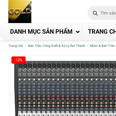
Bỏ
Tìm
qua
kiếm
nội
sản
phẩm
dung
DANH MỤC SẢN PHẨM
TRANG C
Trang chủ
/
Bàn Trộn, Công Suất & Xử Lý Âm Thanh
/
Mixer & Bàn Trộn
-13%