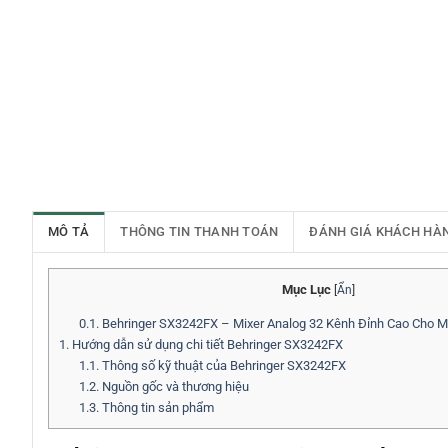
MÔ TẢ
THÔNG TIN THANH TOÁN
ĐÁNH GIÁ KHÁCH HÀ
Mục Lục
[
Ẩn
]
0.1.
Behringer SX3242FX – Mixer Analog 32 Kênh Đỉnh Cao Cho 
1.
Hướng dẫn sử dụng chi tiết Behringer SX3242FX
1.1.
Thông số kỹ thuật của Behringer SX3242FX
1.2.
Nguồn gốc và thương hiệu
1.3.
Thông tin sản phẩm