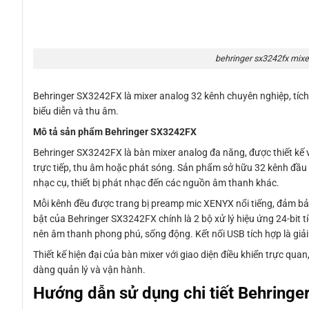
behringer sx3242fx mixer
Behringer SX3242FX là mixer analog 32 kênh chuyên nghiệp, tích 
biểu diễn và thu âm.
Mô tả sản phẩm Behringer SX3242FX
Behringer SX3242FX là bàn mixer analog đa năng, được thiết kế 
trực tiếp, thu âm hoặc phát sóng. Sản phẩm sở hữu 32 kênh đầu
nhạc cụ, thiết bị phát nhạc đến các nguồn âm thanh khác.
Mỗi kênh đều được trang bị preamp mic XENYX nổi tiếng, đảm bảo
bật của Behringer SX3242FX chính là 2 bộ xử lý hiệu ứng 24-bit tí
nên âm thanh phong phú, sống động. Kết nối USB tích hợp là giải
Thiết kế hiện đại của bàn mixer với giao diện điều khiển trực qua
dàng quản lý và vận hành.
Hướng dẫn sử dụng chi tiết Behring