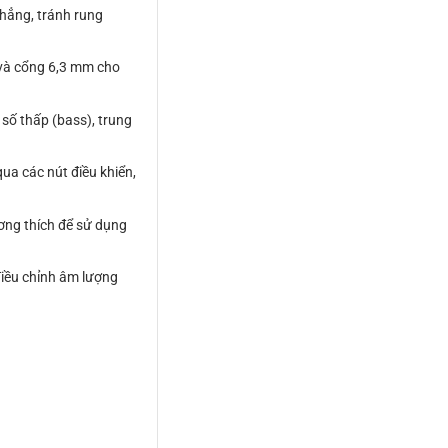
phẳng, tránh rung
 và cổng 6,3 mm cho
số thấp (bass), trung
ua các nút điều khiển,
ương thích để sử dụng
điều chỉnh âm lượng