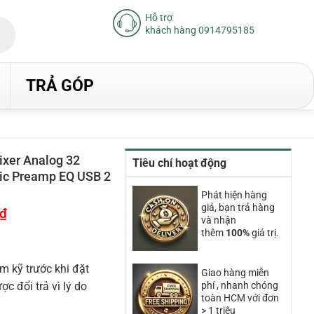
Hỗ trợ
khách hàng 0914795185
TRẢ GÓP
xer Analog 32
Tiêu chí hoạt động
Mic Preamp EQ USB 2
Phát hiện hàng
giả, bạn trả hàng
₫
Giá
và nhận
hiện
tại
thêm
100%
giá trị.
là:
13.520.000₫.
m kỹ trước khi đặt
Giao hàng miễn
 đổi trả vì lý do
phí , nhanh chóng
toàn HCM với đơn
> 1 triệu