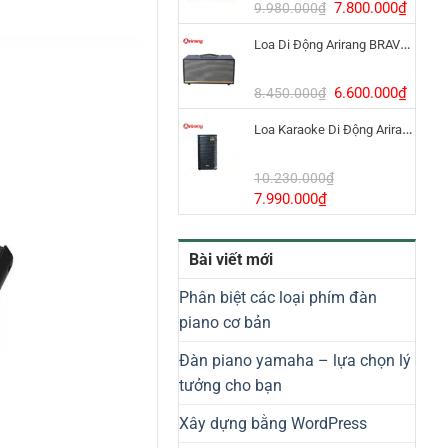
8.800.000₫.
Giá
Giá
7.800.000
₫
9.980.000
₫
gốc
hiện
Loa Di Động Arirang BRAVO 8 800W Có Micro
là:
tại
9.980.000₫.
là:
7.800
Giá
Giá
6.600.000
₫
8.450.000
₫
gốc
hiện
Loa Karaoke Di Động Arirang EDGE-X Model I
là:
tại
8.450.000₫.
là:
6.600
10.230.000
₫
Giá
Giá
7.990.000
₫
gốc
hiện
là:
tại
Bài viết mới
10.230.000₫.
là:
7.990.000₫.
Phân biệt các loại phím đàn
piano cơ bản
Đàn piano yamaha – lựa chọn lý
tưởng cho bạn
Xây dựng bằng WordPress