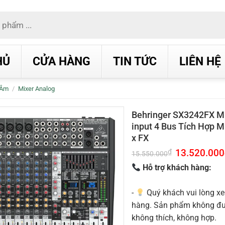
HỦ
CỬA HÀNG
TIN TỨC
LIÊN HỆ
 Âm
/
Mixer Analog
Behringer SX3242FX Mi
input 4 Bus Tích Hợp 
x FX
Giá
13.520.000
₫
15.550.000
gốc
là:
Hỗ trợ khách hàng:
15.550.000₫.
-
Quý khách vui lòng xe
hàng. Sản phẩm không được
không thích, không hợp.