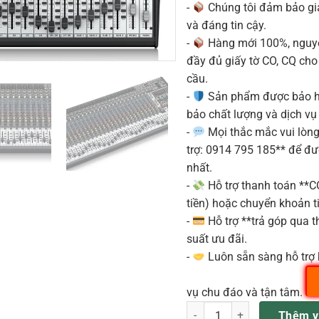
-
Chúng tôi đảm bảo g
và đáng tin cậy.
-
Hàng mới 100%, nguyê
đầy đủ giấy tờ CO, CQ ch
cầu.
-
Sản phẩm được bảo h
bảo chất lượng và dịch vụ
-
Mọi thắc mắc vui lòng 
trợ: 0914 795 185** để đ
nhất.
-
Hỗ trợ thanh toán **
tiền) hoặc chuyển khoản ti
-
Hỗ trợ **trả góp qua th
suất ưu đãi.
-
Luôn sẵn sàng hỗ trợ 
vụ chu đáo và tận tâm.
Behringer SX3242FX Mixer An
Thêm v