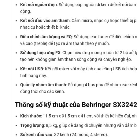
Kết nối nguồn điện
: Sử dụng cáp nguồn đi kèm để kết nối bàn
động.
Kết nối đầu vào âm thanh
: Cắm micro, nhạc cụ hoặc thiết bị
nhạc cụ hoặc thiết bị khác.
Điều chỉnh âm lượng và EQ
: Sử dụng các fader để điều chỉnh
và cao (treble) để tạo ra âm thanh theo ý muốn.
Sử dụng hiệu ứng FX
: Chọn hiệu ứng mong muốn từ 2 bộ xử lý
tạo nên không gian âm thanh sống động và chuyên nghiệp.
Kết nối USB
: Kết nối mixer với máy tính qua cổng USB tích h
tính năng này.
Quản lý nhóm âm thanh
: Sử dụng 4 bus phụ để nhóm các kênh
đồng thời cho các kênh.
Thông số kỹ thuật của Behringer SX324
Kích thước
: 11,5 cm x 91,5 cm x 41 cm, với thiết kế hiện đại, 
Trọng lượng
: 8,5 kg, giúp dễ dàng di chuyển nhưng vẫn đảm 
Số kênh đầu vào
: 32 kênh (24 mono, 4 stereo).