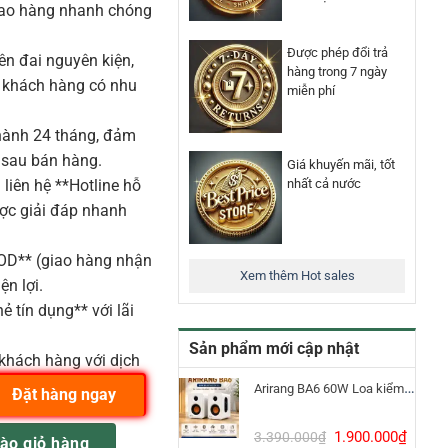
iao hàng nhanh chóng
Được phép đổi trả
n đai nguyên kiện,
hàng trong 7 ngày
o khách hàng có nhu
miễn phí
ành 24 tháng, đảm
 sau bán hàng.
Giá khuyến mãi, tốt
nhất cả nước
liên hệ **Hotline hỗ
ược giải đáp nhanh
COD** (giao hàng nhận
Xem thêm Hot sales
ện lợi.
ẻ tín dụng** với lãi
Sản phẩm mới cập nhật
khách hàng với dịch
Arirang BA6 60W Loa kiểm âm Bluetooth 5.3
Đặt hàng ngay
alog 32 input 4 Bus Tích Hợp Mic Preamp EQ USB 2 x FX số lượng
Giá
Giá
1.900.000
₫
3.390.000
₫
ào giỏ hàng