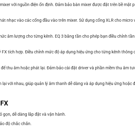
 mixer với nguồn điện ổn định. Đảm bảo bàn mixer được đặt trên bề mặt 
 phát nhạc vào các cổng đầu vào trên mixer. Sử dụng cổng XLR cho micro
 mức âm lượng cho từng kênh. EQ 3 băng tần cho phép bạn điều chỉnh tần 
 FX tích hợp. Điều chỉnh mức độ áp dụng hiệu ứng cho từng kênh thông q
ợp để thu âm hoặc phát lại. Đảm bảo cài đặt driver và phần mềm thu âm t
 lại với nhau, giúp quản lý âm thanh dễ dàng và áp dụng hiệu ứng hoặc 
2FX
nhỏ gọn, dễ dàng lắp đặt và vận hành.
bảo độ chắc chắn.