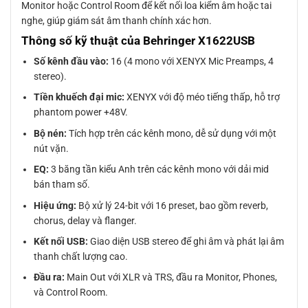
Monitor hoặc Control Room để kết nối loa kiểm âm hoặc tai
nghe, giúp giám sát âm thanh chính xác hơn.
Thông số kỹ thuật của Behringer X1622USB
Số kênh đầu vào:
16 (4 mono với XENYX Mic Preamps, 4
stereo).
Tiền khuếch đại mic:
XENYX với độ méo tiếng thấp, hỗ trợ
phantom power +48V.
Bộ nén:
Tích hợp trên các kênh mono, dễ sử dụng với một
nút vặn.
EQ:
3 băng tần kiểu Anh trên các kênh mono với dải mid
bán tham số.
Hiệu ứng:
Bộ xử lý 24-bit với 16 preset, bao gồm reverb,
chorus, delay và flanger.
Kết nối USB:
Giao diện USB stereo để ghi âm và phát lại âm
thanh chất lượng cao.
Đầu ra:
Main Out với XLR và TRS, đầu ra Monitor, Phones,
và Control Room.