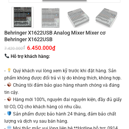
Behringer X1622USB Analog Mixer Mixer cơ
Behringer X1622USB
Giá
6.450.000
₫
Giá
₫
7.420.000
gốc
hiện
là:
tại
Hỗ trợ khách hàng:
7.420.000₫.
là:
6.450.000₫.
-
Quý khách vui lòng xem kỹ trước khi đặt hàng. Sản
phẩm không được đổi trả vì lý do không thích, không hợp.
-
Chúng tôi đảm bảo giao hàng nhanh chóng và đáng
tin cậy.
-
Hàng mới 100%, nguyên đai nguyên kiện, đầy đủ giấy
tờ CO, CQ cho khách hàng có nhu cầu.
-
Sản phẩm được bảo hành 24 tháng, đảm bảo chất
lượng và dịch vụ sau bán hàng.
-
Mọi thắc mắc vui lòng liên hệ **Hotline hỗ trợ: 0914