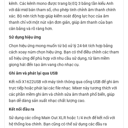
kênh. Các kênh mono được trang bị EQ 3 băng tần kiểu Anh
với dải mid bán tham số, cho phép tinh chỉnh âm thanh chính
xác. Bộ nén tích hợp giúp kiểm soát động lực học của âm
thanh chỉ với một nút vặn đơn giản, giúp âm thanh của bạn
cân bằng và rõ ràng hơn.
Sử dụng hiệu ứng
Chọn hiệu ứng mong muốn từ bộ xử lý 24-bit tích hợp bằng
cách xoay núm chọn hiệu ứng. Bạn có thể điều chỉnh các tham
số hiệu ứng để phù hợp với nhu cầu sử dụng, từ làm mềm
giọng hát đến tạo âm vang cho nhạc cụ.
Ghi âm và phát lại qua USB
Kết nối X1622USB với máy tính thông qua cổng USB để ghi âm
trực tiếp hoặc phát lại các file nhạc. Mixer này tương thích với
các phần mềm ghi âm và chỉnh sửa âm thanh phổ biến, giúp
bạn dễ dàng sản xuất nhạc chất lượng cao.
Kết nối đầu ra
Sử dụng các cổng Main Out XLR hoặc 1/4 inch để kết nối với
hệ thống loa chính. Bạn cũng có thể sử dụng các đầu ra