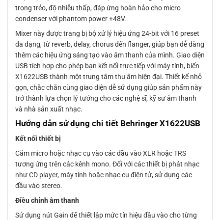
trong trẻo, độ nhiễu thấp, đáp ứng hoàn hảo cho micro
condenser với phantom power +48V.
Mixer này được trang bị bộ xử lý hiệu ứng 24-bit với 16 preset
đa dạng, từ reverb, delay, chorus đến flanger, giúp bạn dễ dàng
thêm các hiệu ứng sáng tạo vào âm thanh của mình. Giao diện
USB tích hợp cho phép bạn kết nối trực tiếp với máy tính, biến
X1622USB thành một trung tâm thu âm hiện đại. Thiết kế nhỏ
gọn, chắc chắn cùng giao diện dễ sử dụng giúp sản phẩm này
trở thành lựa chọn lý tưởng cho các nghệ sĩ, kỹ sư âm thanh
và nhà sản xuất nhạc.
Hướng dẫn sử dụng chi tiết Behringer X1622USB
Kết nối thiết bị
Cắm micro hoặc nhạc cụ vào các đầu vào XLR hoặc TRS
tương ứng trên các kênh mono. Đối với các thiết bị phát nhạc
như CD player, máy tính hoặc nhạc cụ điện tử, sử dụng các
đầu vào stereo.
Điều chỉnh âm thanh
Sử dụng nút Gain để thiết lập mức tín hiệu đầu vào cho từng