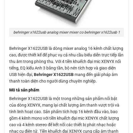
behringer x1622usb analog mixer mixer co behringer x1622usb 1
Behringer X1622USB là dòng mixer analog 16 kênh chất lượng
cao, được thiết kế để phục vụ cả nhu cầu biểu diễn trực tiếp lẫn
thu âm trong phòng thu. Với 4 tiền khuếch đại mic XENYX nổi
tiếng, EQ kiểu Anh 3 băng tần, bộ nén tích hợp và giao diện
USB hiện đại,
Behringer X1622USB
mang đến giải pháp âm
thanh toàn diện cho người dùng chuyên nghiệp.
Mô tả sản phẩm
Behringer X1622USB là một trong những sản phẩm nổi bật
của dòng XENYX, mang lại chất lượng âm thanh vượt trội và
tính linh hoạt cao. Sản phẩm tích hợp 16 kênh đầu vào, bao
gồm 4 kênh mono với tiền khuếch đại mic XENYX chất lượng
cao và 4 kênh stereo để kết nối các thiết bị phát nhạc hoặc
nhạc cụ điện tử. Tiền khuếch đại XENYX cung cấp âm thanh