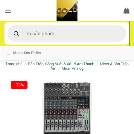
Bỏ
qua
nội
dung
Tìm
kiếm
sản
phẩm
Menu Sản Phẩm
Trang chủ
/
Bàn Trộn, Công Suất & Xử Lý Âm Thanh
/
Mixer & Bàn Trộn
Âm
/
Mixer Analog
-13%