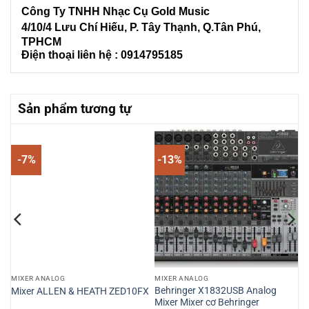
Công Ty TNHH Nhạc Cụ Gold Music
4/10/4 L
ưu Chí Hiếu, P. Tây Thạnh
, Q.Tân Phú,
TPHCM
Điện thoại liên hệ : 0914795185
Sản phẩm tương tự
-7%
-13%
MIXER ANALOG
MIXER ANALOG
 8
Behringer X1832USB Analog
Mixer ALLEN & HEATH ZED10FX
Mixer Mixer cơ Behringer