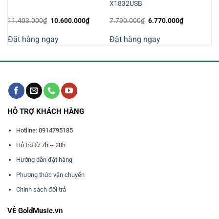
X1832USB
Giá
Giá
Giá
Giá
11.403.000
₫
10.600.000
₫
7.790.000
₫
6.770.000
₫
gốc
hiện
gốc
hiện
là:
tại
là:
tại
Đặt hàng ngay
Đặt hàng ngay
11.403.000₫.
là:
7.790.000₫.
là:
000₫.
10.600.000₫.
6.770.000₫
HỖ TRỢ KHÁCH HÀNG
Hotline: 0914795185
Hỗ trợ từ 7h -- 20h
Hướng dẫn đặt hàng
Phương thức vận chuyển
Chính sách đổi trả
VỀ GoldMusic.vn