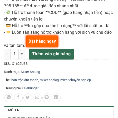
795 185** để được giải đáp nhanh nhất.
-
Hỗ trợ thanh toán **COD** (giao hàng nhận tiền) hoặc
chuyển khoản tiện lợi.
-
Hỗ trợ **trả góp qua thẻ tín dụng** với lãi suất ưu đãi.
-
Luôn sẵn sàng hỗ trợ khách hàng với dịch vụ chu đáo
Đặt hàng ngay
và tận tâm.
Behringer X1622USB Analog Mixer Mixer cơ Behringer X1622USB số
Thêm vào giỏ hàng
SKU:
X1622USB
Danh mục:
Mixer Analog
Thẻ:
bàn trộn âm thanh
,
mixer analog
,
mixer chuyên nghiệp
Thương hiệu:
Behringer
MÔ TẢ