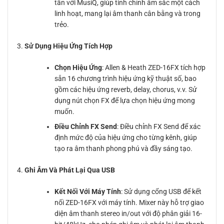
tần với MusiQ, giúp tinh chỉnh âm sắc một cách
linh hoạt, mang lại âm thanh cân bằng và trong
trẻo.
Sử Dụng Hiệu Ứng Tích Hợp
Chọn Hiệu Ứng
: Allen & Heath ZED-16FX tích hợp
sẵn 16 chương trình hiệu ứng kỹ thuật số, bao
gồm các hiệu ứng reverb, delay, chorus, v.v. Sử
dụng nút chọn FX để lựa chọn hiệu ứng mong
muốn.
Điều Chỉnh FX Send
: Điều chỉnh FX Send để xác
định mức độ của hiệu ứng cho từng kênh, giúp
tạo ra âm thanh phong phú và đầy sáng tạo.
Ghi Âm Và Phát Lại Qua USB
Kết Nối Với Máy Tính
: Sử dụng cổng USB để kết
nối ZED-16FX với máy tính. Mixer này hỗ trợ giao
diện âm thanh stereo in/out với độ phân giải 16-