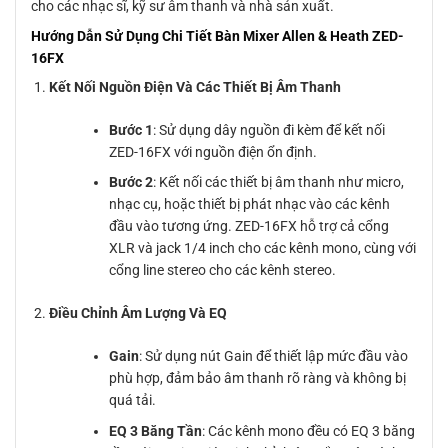
cho các nhạc sĩ, kỹ sư âm thanh và nhà sản xuất.
Hướng Dẫn Sử Dụng Chi Tiết Bàn Mixer Allen & Heath ZED-
16FX
Kết Nối Nguồn Điện Và Các Thiết Bị Âm Thanh
Bước 1
: Sử dụng dây nguồn đi kèm để kết nối
ZED-16FX với nguồn điện ổn định.
Bước 2
: Kết nối các thiết bị âm thanh như micro,
nhạc cụ, hoặc thiết bị phát nhạc vào các kênh
đầu vào tương ứng. ZED-16FX hỗ trợ cả cổng
XLR và jack 1/4 inch cho các kênh mono, cùng với
cổng line stereo cho các kênh stereo.
Điều Chỉnh Âm Lượng Và EQ
Gain
: Sử dụng nút Gain để thiết lập mức đầu vào
phù hợp, đảm bảo âm thanh rõ ràng và không bị
quá tải.
EQ 3 Băng Tần
: Các kênh mono đều có EQ 3 băng