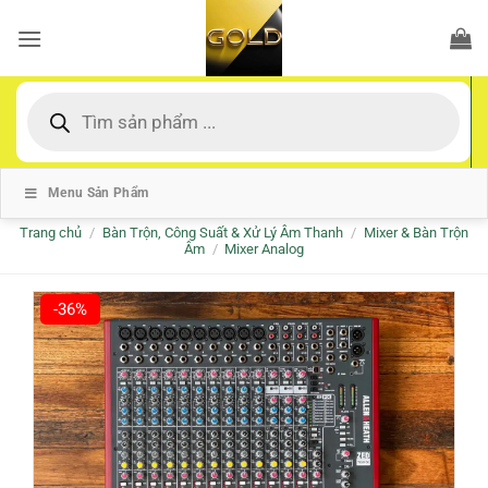
Bỏ
qua
nội
dung
Tìm
kiếm
sản
phẩm
Menu Sản Phẩm
Trang chủ
/
Bàn Trộn, Công Suất & Xử Lý Âm Thanh
/
Mixer & Bàn Trộn
Âm
/
Mixer Analog
-36%