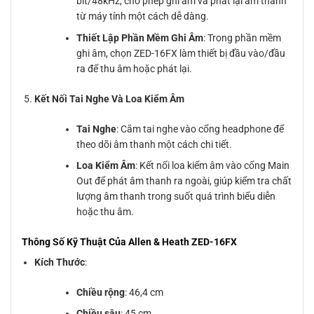
bit/48kHz, cho phép ghi âm và phát lại âm thanh
từ máy tính một cách dễ dàng.
Thiết Lập Phần Mềm Ghi Âm
: Trong phần mềm
ghi âm, chọn ZED-16FX làm thiết bị đầu vào/đầu
ra để thu âm hoặc phát lại.
Kết Nối Tai Nghe Và Loa Kiểm Âm
Tai Nghe
: Cắm tai nghe vào cổng headphone để
theo dõi âm thanh một cách chi tiết.
Loa Kiểm Âm
: Kết nối loa kiểm âm vào cổng Main
Out để phát âm thanh ra ngoài, giúp kiểm tra chất
lượng âm thanh trong suốt quá trình biểu diễn
hoặc thu âm.
Thông Số Kỹ Thuật Của Allen & Heath ZED-16FX
Kích Thước
:
Chiều rộng
: 46,4 cm
Chiều sâu
: 45 cm