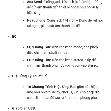
Aux Send
: 2 cổng jack 1/4 inch (trái/phải) – Dùng
để gửi âm thanh đến thiết bị ngoài như bộ xử lý
hiệu ứng.
Headphone
: Cổng jack 1/4 inch – Dùng để kết nối
tai nghe, giám sát âm thanh chi tiết.
EQ
:
EQ 3 Băng Tần
: Trên các kênh mono, cho phép
điều chỉnh âm sắc linh hoạt.
EQ 2 Băng Tần
: Trên các kênh stereo, giúp điều
chỉnh âm thanh phù hợp với nguồn vào stereo.
Hiệu Ứng Kỹ Thuật Số
:
16 Chương Trình Hiệu Ứng
: Bao gồm các hiệu
ứng như reverb, delay, chorus, v.v., cho phép điều
chỉnh linh hoạt để tạo ra âm thanh phong phú.
Giao Diện USB
: