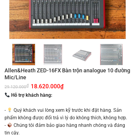
Allen&Heath ZED-16FX Bàn trộn analogue 10 đường
Mic/Line
Giá
18.620.000
₫
Giá
₫
29.120.000
gốc
hiện
là:
tại
Hỗ trợ khách hàng:
29.120.000₫.
là:
18.620.000₫.
-
Quý khách vui lòng xem kỹ trước khi đặt hàng. Sản
phẩm không được đổi trả vì lý do không thích, không hợp.
-
Chúng tôi đảm bảo giao hàng nhanh chóng và đáng
tin cậy.