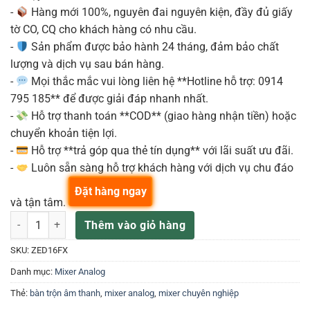
-
Hàng mới 100%, nguyên đai nguyên kiện, đầy đủ giấy
tờ CO, CQ cho khách hàng có nhu cầu.
-
Sản phẩm được bảo hành 24 tháng, đảm bảo chất
lượng và dịch vụ sau bán hàng.
-
Mọi thắc mắc vui lòng liên hệ **Hotline hỗ trợ: 0914
795 185** để được giải đáp nhanh nhất.
-
Hỗ trợ thanh toán **COD** (giao hàng nhận tiền) hoặc
chuyển khoản tiện lợi.
-
Hỗ trợ **trả góp qua thẻ tín dụng** với lãi suất ưu đãi.
-
Luôn sẵn sàng hỗ trợ khách hàng với dịch vụ chu đáo
Đặt hàng ngay
và tận tâm.
Allen&Heath ZED-16FX Bàn trộn analogue 10 đường Mic/Line số lư
Thêm vào giỏ hàng
SKU:
ZED16FX
Danh mục:
Mixer Analog
Thẻ:
bàn trộn âm thanh
,
mixer analog
,
mixer chuyên nghiệp