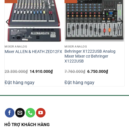
MIXER ANALOG
MIXER ANALOG
U
Behringer X1222USB Analog
Mixer ALLEN & HEATH ZED12FX
Mixer Mixer cơ Behringer
X1222USB
Giá
Giá
Giá
Giá
23.330.000
₫
14.910.000
₫
7.760.000
₫
6.750.000
₫
n
gốc
hiện
gốc
hiện
là:
tại
là:
tại
Đặt hàng ngay
Đặt hàng ngay
23.330.000₫.
là:
7.760.000₫.
là:
370.000₫.
14.910.000₫.
6.750.000₫
HỖ TRỢ KHÁCH HÀNG