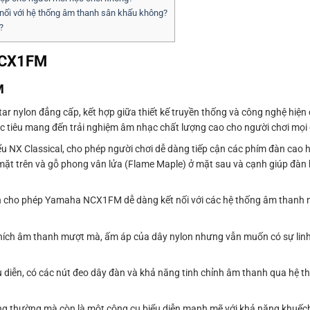
nối với hệ thống âm thanh sân khấu không?
?
NCX1FM
M
r nylon đẳng cấp, kết hợp giữa thiết kế truyền thống và công nghệ hiện
c tiêu mang đến trải nghiệm âm nhạc chất lượng cao cho người chơi mọi 
u NX Classical, cho phép người chơi dễ dàng tiếp cận các phím đàn cao 
 mặt trên và gỗ phong vân lửa (Flame Maple) ở mặt sau và cạnh giúp đàn k
n cho phép Yamaha NCX1FM dễ dàng kết nối với các hệ thống âm thanh ng
ích âm thanh mượt mà, ấm áp của dây nylon nhưng vẫn muốn có sự linh 
ểu diễn, có các nút đeo dây đàn và khả năng tinh chỉnh âm thanh qua hệ t
ng thường mà còn là một công cụ biểu diễn mạnh mẽ với khả năng khuếc