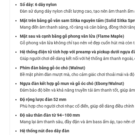
Số dây: 6 dây nylon
Đàn sử dụng dây nylon chất lượng cao, tạo nên âm thanh ấm áp
Mặt trên bằng gỗ vân sam Sitka nguyên tấm (Solid Sitka Spr
Mang đến âm thanh sáng, rõ ràng và cân bằng, đồng thời tă
Mặt sau và cạnh bằng gỗ phong vân lửa (Flame Maple)
Gỗ phong vân lửa không chỉ tạo nên vẻ đẹp cuốn hút mà còn 
Hệ thống điện tử tích hợp với preamp và pickup dưới ngựa đ
Giúp người chơi dễ dàng kết nối với hệ thống âm thanh ngoài, đ
Phím đàn bằng gỗ óc chó (Walnut)
Bề mặt phím đàn mượt mà, cho cảm giác chơi thoải mái và độ b
Ngựa đàn kết hợp gỗ mun và gỗ óc chó (Ebony/Walnut)
Đảm bảo độ bền và khả năng truyền tải âm thanh tốt, giúp â
Độ rộng lược đàn 52 mm
Phù hợp cho người chơi nhạc cổ điển, giúp dễ dàng điều chỉnh 
Độ sâu thân đàn từ 94–100 mm
Mang lại âm thanh sâu, đầy đặn và âm bass ấm áp, tạo nên 
Hệ thống nút đeo dây đàn