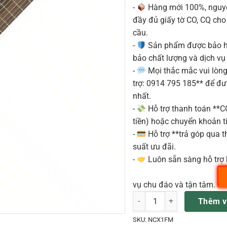
-
Hàng mới 100%, nguyê
đầy đủ giấy tờ CO, CQ ch
cầu.
-
Sản phẩm được bảo h
bảo chất lượng và dịch vụ
-
Mọi thắc mắc vui lòng 
trợ: 0914 795 185** để đ
nhất.
-
Hỗ trợ thanh toán **
tiền) hoặc chuyển khoản ti
-
Hỗ trợ **trả góp qua th
suất ưu đãi.
-
Luôn sẵn sàng hỗ trợ 
vụ chu đáo và tận tâm.
Đàn Guitar Classic Yamaha 
Thêm v
SKU:
NCX1FM