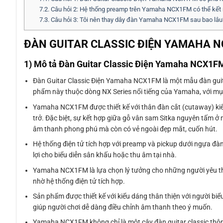
7.2.
Câu hỏi 2: Hệ thống preamp trên Yamaha NCX1FM có thể kết 
7.3.
Câu hỏi 3: Tôi nên thay dây đàn Yamaha NCX1FM sau bao lâu
ĐÀN GUITAR CLASSIC ĐIỆN YAMAHA 
1) Mô tả Đàn Guitar Classic Điện Yamaha NCX1F
Đàn Guitar Classic Điện Yamaha NCX1FM là một mẫu đàn guita
phẩm này thuộc dòng NX Series nổi tiếng của Yamaha, với mụ
Yamaha NCX1FM được thiết kế với thân đàn cắt (cutaway) kiể
trở. Đặc biệt, sự kết hợp giữa gỗ vân sam Sitka nguyên tấm ở
âm thanh phong phú mà còn có vẻ ngoài đẹp mắt, cuốn hút.
Hệ thống điện tử tích hợp với preamp và pickup dưới ngựa đà
lợi cho biểu diễn sân khấu hoặc thu âm tại nhà.
Yamaha NCX1FM là lựa chọn lý tưởng cho những người yêu th
nhờ hệ thống điện tử tích hợp.
Sản phẩm được thiết kế với kiểu dáng thân thiện với người bi
giúp người chơi dễ dàng điều chỉnh âm thanh theo ý muốn.
Yamaha NCX1FM không chỉ là một cây đàn guitar classic thô