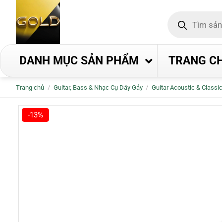
Bỏ
Tìm
qua
kiếm
nội
sản
phẩm
dung
DANH MỤC SẢN PHẨM
TRANG C
Trang chủ
/
Guitar, Bass & Nhạc Cụ Dây Gảy
/
Guitar Acoustic & Classi
-13%