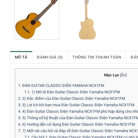
MÔ TẢ
ĐÁNH GIÁ (0)
THÔNG TIN THANH TOÁN
ĐÁ
Mục Lục
[
Ẩn
]
1.
ĐÀN GUITAR CLASSIC ĐIỆN YAMAHA NCX1FM
1.1.
1) Mô tả Đàn Guitar Classic Điện Yamaha NCX1FM
2.
2) Đặc điểm của Đàn Guitar Classic Điện Yamaha NCX1FM
3.
3) Lợi ích khi bạn mua Đàn Guitar Classic Điện Yamaha NCX1FM
4.
4) Đàn Guitar Classic Điện Yamaha NCX1FM phù hợp dùng cho nhữ
5.
5) Thông số kỹ thuật của Đàn Guitar Classic Điện Yamaha NCX1F
6.
6) Hướng dẫn sử dụng Đàn Guitar Classic Điện Yamaha NCX1FM
7.
7) Một vài câu hỏi và đáp về Đàn Guitar Classic Điện Yamaha NC
7.1.
Câu hỏi 1: Đàn Guitar Classic Điện Yamaha NCX1FM có phù h