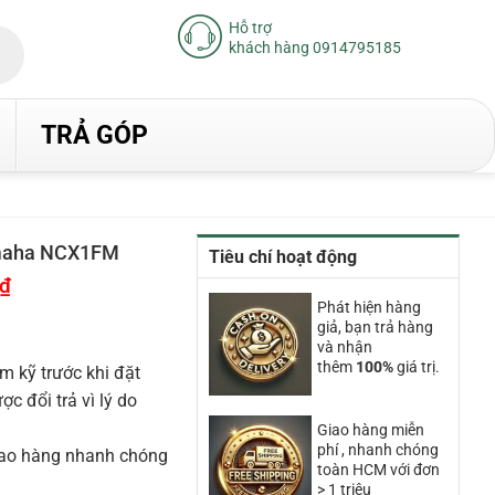
Hỗ trợ
khách hàng 0914795185
TRẢ GÓP
amaha NCX1FM
Tiêu chí hoạt động
₫
Giá
hiện
Phát hiện hàng
tại
giả, bạn trả hàng
là:
13.670.000₫.
và nhận
thêm
100%
giá trị.
m kỹ trước khi đặt
 đổi trả vì lý do
Giao hàng miễn
phí , nhanh chóng
iao hàng nhanh chóng
toàn HCM với đơn
> 1 triệu