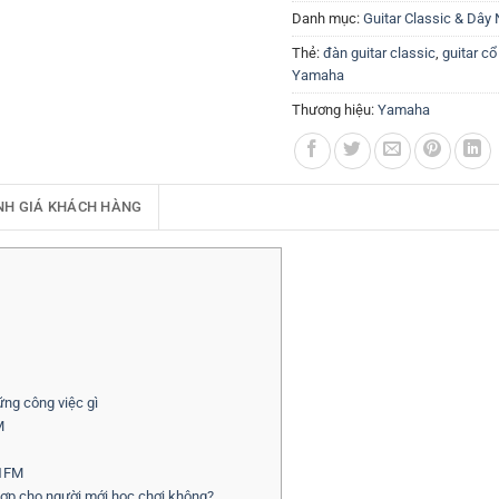
Danh mục:
Guitar Classic & Dây 
Thẻ:
đàn guitar classic
,
guitar cổ
Yamaha
Thương hiệu:
Yamaha
NH GIÁ KHÁCH HÀNG
ng công việc gì
M
X1FM
ợp cho người mới học chơi không?