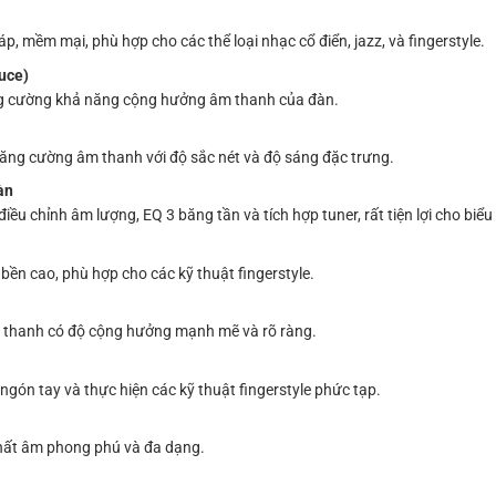
, mềm mại, phù hợp cho các thể loại nhạc cổ điển, jazz, và fingerstyle.
uce)
ng cường khả năng cộng hưởng âm thanh của đàn.
tăng cường âm thanh với độ sắc nét và độ sáng đặc trưng.
àn
iều chỉnh âm lượng, EQ 3 băng tần và tích hợp tuner, rất tiện lợi cho biểu
ền cao, phù hợp cho các kỹ thuật fingerstyle.
m thanh có độ cộng hưởng mạnh mẽ và rõ ràng.
ngón tay và thực hiện các kỹ thuật fingerstyle phức tạp.
chất âm phong phú và đa dạng.