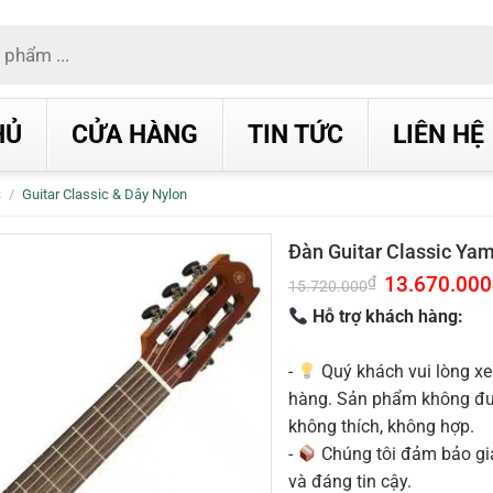
HỦ
CỬA HÀNG
TIN TỨC
LIÊN HỆ
c
/
Guitar Classic & Dây Nylon
Đàn Guitar Classic Y
Giá
13.670.000
₫
15.720.000
gốc
là:
Hỗ trợ khách hàng:
15.720.000₫.
-
Quý khách vui lòng xe
hàng. Sản phẩm không được
không thích, không hợp.
-
Chúng tôi đảm bảo g
và đáng tin cậy.