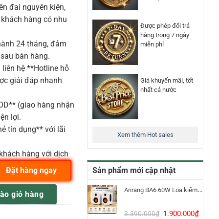
n đai nguyên kiện,
o khách hàng có nhu
Được phép đổi trả
hàng trong 7 ngày
ành 24 tháng, đảm
miễn phí
 sau bán hàng.
liên hệ **Hotline hỗ
ược giải đáp nhanh
Giá khuyến mãi, tốt
nhất cả nước
COD** (giao hàng nhận
ện lợi.
ẻ tín dụng** với lãi
Xem thêm Hot sales
khách hàng với dịch
Sản phẩm mới cập nhật
Đặt hàng ngay
NCX1FM số lượng
Arirang BA6 60W Loa kiểm âm Bluetooth 5.3
ào giỏ hàng
Giá
Giá
1.900.000
₫
3.390.000
₫