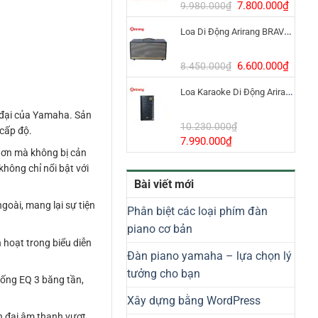
8.800.000₫.
Giá
Giá
7.800.000
₫
9.980.000
₫
gốc
hiện
Loa Di Động Arirang BRAVO 8 800W Có Micro
là:
tại
9.980.000₫.
là:
7.800
Giá
Giá
6.600.000
₫
8.450.000
₫
gốc
hiện
Loa Karaoke Di Động Arirang EDGE-X Model I
là:
tại
8.450.000₫.
là:
 đại của Yamaha. Sản
6.600
10.230.000
₫
cấp độ.
Giá
Giá
7.990.000
₫
hơn mà không bị cản
gốc
hiện
hông chỉ nổi bật với
là:
tại
Bài viết mới
10.230.000₫.
là:
7.990.000₫.
oài, mang lại sự tiện
Phân biệt các loại phím đàn
piano cơ bản
hoạt trong biểu diễn
Đàn piano yamaha – lựa chọn lý
tưởng cho bạn
hống EQ 3 băng tần,
Xây dựng bằng WordPress
h đại âm thanh vượt