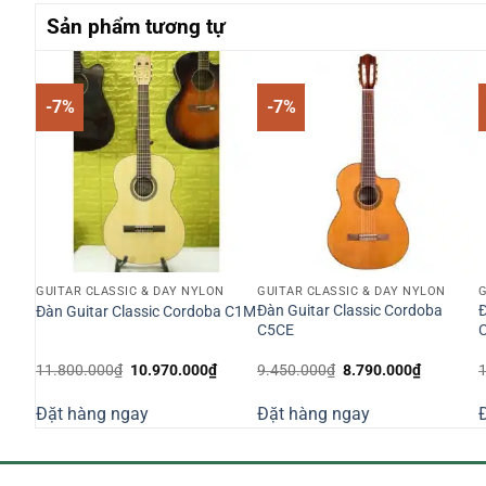
Sản phẩm tương tự
-7%
-7%
N
GUITAR CLASSIC & DÂY NYLON
GUITAR CLASSIC & DÂY NYLON
G
Đàn Guitar Classic Cordoba
Đ
Đàn Guitar Classic Cordoba C1M
m +
C5CE
á
Giá
Giá
Giá
Giá
11.800.000
₫
10.970.000
₫
9.450.000
₫
8.790.000
₫
n
gốc
hiện
gốc
hiện
là:
tại
là:
tại
Đặt hàng ngay
Đặt hàng ngay
11.800.000₫.
là:
9.450.000₫.
là:
210.000₫.
10.970.000₫.
8.790.00