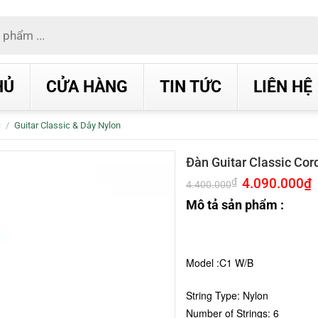
HỦ
CỬA HÀNG
TIN TỨC
LIÊN HỆ
c
/
Guitar Classic & Dây Nylon
Đàn Guitar Classic Co
Giá
4.090.000
₫
G
₫
4.400.000
gốc
h
là:
t
Mô tả sản phẩm :
4.400.000₫.
l
4
Model :C1 W/B
String Type: Nylon
Number of Strings: 6