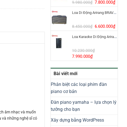
8.800.000₫.
Giá
Giá
7.800.000
₫
9.980.000
₫
gốc
hiện
Loa Di Động Arirang BRAVO 8 800W Có Micro
là:
tại
9.980.000₫.
là:
7.800
Giá
Giá
6.600.000
₫
8.450.000
₫
gốc
hiện
Loa Karaoke Di Động Arirang EDGE-X Model I
là:
tại
8.450.000₫.
là:
6.600
10.230.000
₫
Giá
Giá
7.990.000
₫
gốc
hiện
là:
tại
Bài viết mới
10.230.000₫.
là:
7.990.000₫.
Phân biệt các loại phím đàn
piano cơ bản
Đàn piano yamaha – lựa chọn lý
tưởng cho bạn
hích âm nhạc và muốn
ầu và những nghệ sĩ có
Xây dựng bằng WordPress