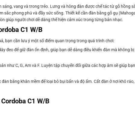
 sáng, vang và trong trẻo. Lưng và hông đàn được chế tác từ gỗ hồng s
âm sắc phong phú và đầy sức sống. Thiết kế cần đàn bằng gỗ gụ (Mahog
òn giúp người chơi dễ dàng thể hiện cảm xúc trong từng bản nhạc.
Cordoba C1 W/B
, bạn cần lưu ý một số điểm quan trọng trong quá trình chơi:
 dây đeo để giữ đàn ổn định, giúp bạn dễ dàng điều khiển đàn mà không bị 
ản như C, G, Am và F. Luyện tập chuyển đổi giữa các hợp âm sẽ giúp bạn
 đàn bằng khăn mềm để loại bỏ bụi bẩn và độ ẩm. Cất đàn ở nơi khô ráo,
c Cordoba C1 W/B