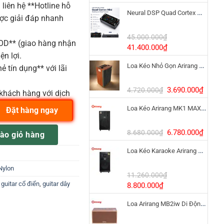
gốc
hiện
liên hệ **Hotline hỗ
Neural DSP Quad Cortex Mini – Amp Modeler Cao Cấp
là:
tại
ược giải đáp nhanh
3.390.000₫.
là:
1.900
45.000.000
₫
COD** (giao hàng nhận
Giá
Giá
41.400.000
₫
ện lợi.
gốc
hiện
Loa Kéo Nhỏ Gọn Arirang MKS2.5 Bass 12 Inch
là:
tại
ẻ tín dụng** với lãi
45.000.000₫.
là:
41.400.000₫.
Giá
Giá
3.690.000
₫
4.720.000
₫
khách hàng với dịch
gốc
hiện
Loa Kéo Arirang MK1 MAX 1200W Pin LiFePo4
là:
tại
Đặt hàng ngay
4.720.000₫.
là:
C1 W/B số lượng
3.690
Giá
Giá
6.780.000
₫
8.680.000
₫
ào giỏ hàng
gốc
hiện
Loa Kéo Karaoke Arirang MK6 MAX Bass 40cm
là:
tại
8.680.000₫.
là:
Nylon
6.780
11.260.000
₫
Giá
Giá
,
guitar cổ điển
,
guitar dây
8.800.000
₫
gốc
hiện
Loa Arirang MB2iw Di Động 1200W Kèm Micro
là:
tại
11.260.000₫.
là: