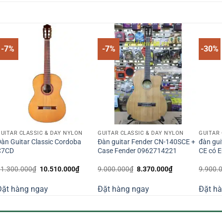
-7%
-7%
-30%
UITAR CLASSIC & DÂY NYLON
GUITAR CLASSIC & DÂY NYLON
GUITAR 
àn Guitar Classic Cordoba
Đàn guitar Fender CN-140SCE +
đàn gui
C7CD
Case Fender 0962714221
CE có 
Giá
Giá
Giá
Giá
11.300.000
₫
10.510.000
₫
9.000.000
₫
8.370.000
₫
9.900.
gốc
hiện
gốc
hiện
là:
tại
là:
tại
Đặt hàng ngay
Đặt hàng ngay
Đặt h
11.300.000₫.
là:
9.000.000₫.
là:
0₫.
10.510.000₫.
8.370.000₫.