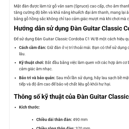
Mặt đàn được làm từ gỗ vân sam (Spruce) cao cấp, cho âm thanh
tăng cường độ bền và khả năng khuếch đại âm thanh, mang lại 
bằng gỗ hồng sắc không chỉ tạo cảm giác mượt mà khi chơi mà c
Hướng dẫn sử dụng Đàn Guitar Classic 
Để sử dụng Đàn Guitar Classic Cordoba C1 W/B một cách hiệu quả
Cách cầm đàn:
Giữ đàn ở vị trí thoải mái. Bạn có thể sử dụng
lâu.
Kỹ thuật chơi:
Bắt đầu bằng việc làm quen với các hợp âm cơ b
cảm giác âm nhạc.
Bảo trì và bảo quản:
Sau mỗi lần sử dụng, hãy lau sạch bề mặt
tiếp và độ ẩm cao để bảo vệ chất liệu gỗ khỏi hư hại.
Thông số kỹ thuật của Đàn Guitar Classi
Kích thước:
Chiều dài thân đàn:
490 mm
Chiều rộng thân đàn:
370 mm