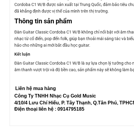
Cordoba C1 W/B được sản xuất tại Trung Quốc, đảm bảo tiêu chu
đã khẳng định được vị thế của mình trên thị trường.
Thông tin sản phẩm
Đàn Guitar Classic Cordoba C1 W/B không chỉ nổi bật với âm than
nhạc từ cổ điển, pop đến folk, giúp bạn thoải mái sáng tác và bi
hảo cho những ai mới bắt đầu học guitar.
Kết luận
Đàn Guitar Classic Cordoba C1 W/B là sự lựa chọn lý tưởng cho nh
âm thanh vượt trội và độ bền cao, sản phẩm này sẽ không làm bạ
Liên hệ mua hàng
Công Ty TNHH Nhạc Cụ Gold Music
4/10/4 L
ưu Chí Hiếu, P. Tây Thạnh
, Q.Tân Phú, TPH
Điện thoại liên hệ : 0914795185