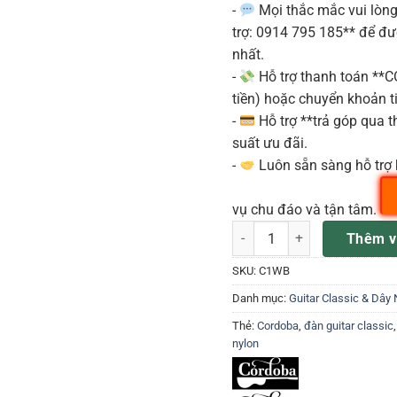
-
Mọi thắc mắc vui lòng 
trợ: 0914 795 185** để đ
nhất.
-
Hỗ trợ thanh toán **
tiền) hoặc chuyển khoản ti
-
Hỗ trợ **trả góp qua th
suất ưu đãi.
-
Luôn sẵn sàng hỗ trợ 
vụ chu đáo và tận tâm.
Đàn Guitar Classic Cordoba 
Thêm v
SKU:
C1WB
Danh mục:
Guitar Classic & Dây 
Thẻ:
Cordoba
,
đàn guitar classic
nylon