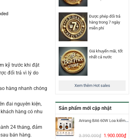
anded
Được phép đổi trả
hàng trong 7 ngày
miễn phí
Giá khuyến mãi, tốt
nhất cả nước
m kỹ trước khi đặt
 đổi trả vì lý do
Xem thêm Hot sales
iao hàng nhanh chóng
n đai nguyên kiện,
Sản phẩm mới cập nhật
o khách hàng có nhu
Arirang BA6 60W Loa kiểm âm Bluetooth 5.3
ành 24 tháng, đảm
 sau bán hàng.
Giá
Giá
1.900.000
₫
3.390.000
₫