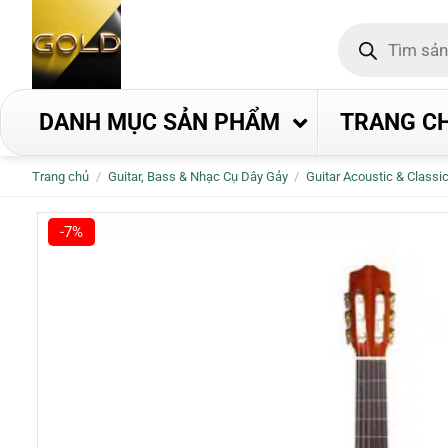
Bỏ
Tìm
qua
kiếm
nội
sản
phẩm
dung
DANH MỤC SẢN PHẨM
TRANG C
Trang chủ
/
Guitar, Bass & Nhạc Cụ Dây Gảy
/
Guitar Acoustic & Classi
-7%