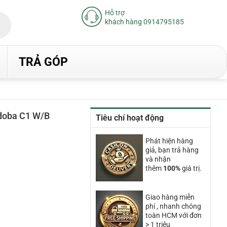
Hỗ trợ
khách hàng 0914795185
TRẢ GÓP
rdoba C1 W/B
Tiêu chí hoạt động
iá
iện
Phát hiện hàng
ại
giả, bạn trả hàng
à:
.090.000₫.
và nhận
thêm
100%
giá trị.
Giao hàng miễn
phí , nhanh chóng
toàn HCM với đơn
> 1 triệu