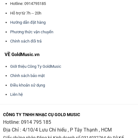
Hotline: 0914795185
Hỗ trợ từ 7h -- 20h
Hướng dẫn đặt hàng
Phương thức vận chuyển
Chính sách đổi trả
VỀ GoldMusic.vn
Giới thiệu Công Ty GoldMusic
Chính sách bảo mật
Điều khoản sử dụng
Liên hệ
CÔNG TY TNHH NHẠC CỤ GOLD MUSIC
Hotline:
0914 795 185
Địa Chỉ : 4/10/4 Lưu Chí hiếu , P Tây Thạnh , HCM
Giấy chứng nhận Đăng ký Kinh doanh số 0314032764 do Sở Kế