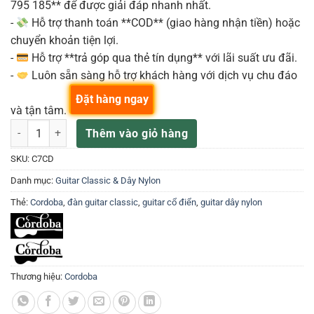
795 185** để được giải đáp nhanh nhất.
-
Hỗ trợ thanh toán **COD** (giao hàng nhận tiền) hoặc
chuyển khoản tiện lợi.
-
Hỗ trợ **trả góp qua thẻ tín dụng** với lãi suất ưu đãi.
-
Luôn sẵn sàng hỗ trợ khách hàng với dịch vụ chu đáo
Đặt hàng ngay
và tận tâm.
Đàn Guitar Classic Cordoba C7CD số lượng
Thêm vào giỏ hàng
SKU:
C7CD
Danh mục:
Guitar Classic & Dây Nylon
Thẻ:
Cordoba
,
đàn guitar classic
,
guitar cổ điển
,
guitar dây nylon
Thương hiệu:
Cordoba