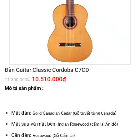
Đàn Guitar Classic Cordoba C7CD
Giá
10.510.000
₫
Giá
₫
11.300.000
gốc
hiện
là:
tại
Mô tả sản phẩm :
11.300.000₫.
là:
10.510.000₫.
Mặt đàn:
Solid Canadian Cedar (
Gỗ tuyết tùng Canada)
Mặt sau và mặt bên:
Indian Rosewood
(cẩm lai Ấn độ)
Cần đàn:
Rosewood (
Gỗ Cẩm lai)