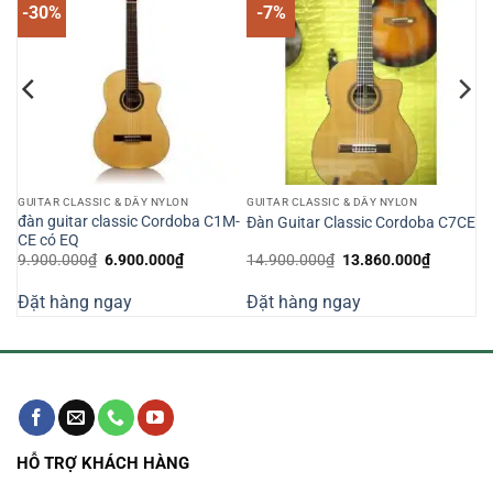
-30%
-7%
GUITAR CLASSIC & DÂY NYLON
GUITAR CLASSIC & DÂY NYLON
đàn guitar classic Cordoba C1M-
Đàn Guitar Classic Cordoba C7CE
CE có EQ
Giá
Giá
Giá
Giá
9.900.000
₫
6.900.000
₫
14.900.000
₫
13.860.000
₫
gốc
hiện
gốc
hiện
là:
tại
là:
tại
Đặt hàng ngay
Đặt hàng ngay
9.900.000₫.
là:
14.900.000₫.
là:
000₫.
6.900.000₫.
13.860.0
HỖ TRỢ KHÁCH HÀNG