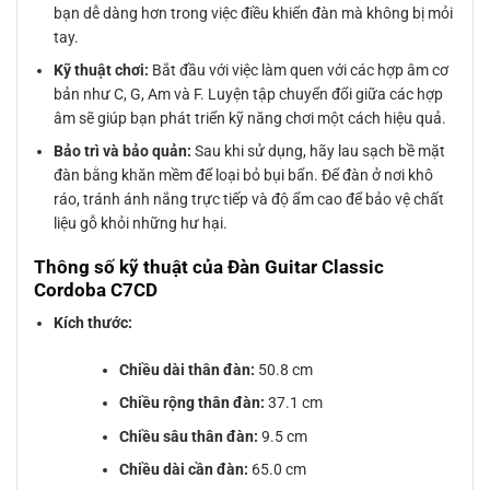
bạn dễ dàng hơn trong việc điều khiển đàn mà không bị mỏi
tay.
Kỹ thuật chơi:
Bắt đầu với việc làm quen với các hợp âm cơ
bản như C, G, Am và F. Luyện tập chuyển đổi giữa các hợp
âm sẽ giúp bạn phát triển kỹ năng chơi một cách hiệu quả.
Bảo trì và bảo quản:
Sau khi sử dụng, hãy lau sạch bề mặt
đàn bằng khăn mềm để loại bỏ bụi bẩn. Để đàn ở nơi khô
ráo, tránh ánh nắng trực tiếp và độ ẩm cao để bảo vệ chất
liệu gỗ khỏi những hư hại.
Thông số kỹ thuật của Đàn Guitar Classic
Cordoba C7CD
Kích thước:
Chiều dài thân đàn:
50.8 cm
Chiều rộng thân đàn:
37.1 cm
Chiều sâu thân đàn:
9.5 cm
Chiều dài cần đàn:
65.0 cm