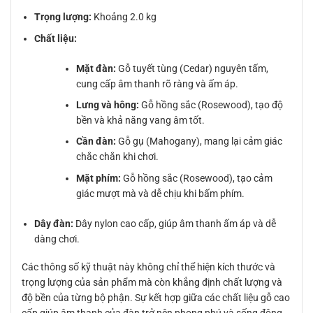
Trọng lượng:
Khoảng 2.0 kg
Chất liệu:
Mặt đàn:
Gỗ tuyết tùng (Cedar) nguyên tấm,
cung cấp âm thanh rõ ràng và ấm áp.
Lưng và hông:
Gỗ hồng sắc (Rosewood), tạo độ
bền và khả năng vang âm tốt.
Cần đàn:
Gỗ gụ (Mahogany), mang lại cảm giác
chắc chắn khi chơi.
Mặt phím:
Gỗ hồng sắc (Rosewood), tạo cảm
giác mượt mà và dễ chịu khi bấm phím.
Dây đàn:
Dây nylon cao cấp, giúp âm thanh ấm áp và dễ
dàng chơi.
Các thông số kỹ thuật này không chỉ thể hiện kích thước và
trọng lượng của sản phẩm mà còn khẳng định chất lượng và
độ bền của từng bộ phận. Sự kết hợp giữa các chất liệu gỗ cao
cấp giúp âm thanh của đàn trở nên phong phú và sống động