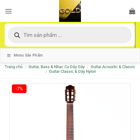
Bỏ
qua
nội
dung
Tìm
kiếm
sản
phẩm
Menu Sản Phẩm
Trang chủ
/
Guitar, Bass & Nhạc Cụ Dây Gảy
/
Guitar Acoustic & Classic
/
Guitar Classic & Dây Nylon
-7%