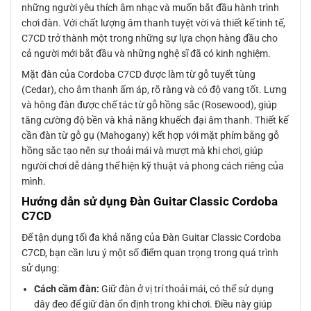
những người yêu thích âm nhạc và muốn bắt đầu hành trình
chơi đàn. Với chất lượng âm thanh tuyệt vời và thiết kế tinh tế,
C7CD trở thành một trong những sự lựa chọn hàng đầu cho
cả người mới bắt đầu và những nghệ sĩ đã có kinh nghiệm.
Mặt đàn của Cordoba C7CD được làm từ gỗ tuyết tùng
(Cedar), cho âm thanh ấm áp, rõ ràng và có độ vang tốt. Lưng
và hông đàn được chế tác từ gỗ hồng sắc (Rosewood), giúp
tăng cường độ bền và khả năng khuếch đại âm thanh. Thiết kế
cần đàn từ gỗ gụ (Mahogany) kết hợp với mặt phím bằng gỗ
hồng sắc tạo nên sự thoải mái và mượt mà khi chơi, giúp
người chơi dễ dàng thể hiện kỹ thuật và phong cách riêng của
mình.
Hướng dẫn sử dụng Đàn Guitar Classic Cordoba
C7CD
Để tận dụng tối đa khả năng của Đàn Guitar Classic Cordoba
C7CD, bạn cần lưu ý một số điểm quan trọng trong quá trình
sử dụng:
Cách cầm đàn:
Giữ đàn ở vị trí thoải mái, có thể sử dụng
dây đeo để giữ đàn ổn định trong khi chơi. Điều này giúp