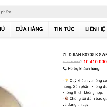
HỦ
CỬA HÀNG
TIN TỨC
LIÊN HỆ
ZILDJIAN K0705 K SW
Giá
10.410.000
₫
12.250.000
gốc
là:
Hỗ trợ khách hàng:
12.250.000₫.
-
Quý khách vui lòng xe
hàng. Sản phẩm không được
không thích, không hợp.
-
Chúng tôi đảm bảo g
và đáng tin cậy.