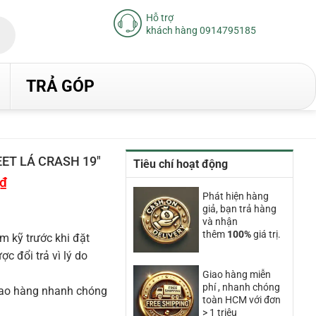
Hỗ trợ
khách hàng 0914795185
TRẢ GÓP
EET LÁ CRASH 19″
Tiêu chí hoạt động
₫
Giá
hiện
Phát hiện hàng
tại
giả, bạn trả hàng
là:
10.410.000₫.
và nhận
thêm
100%
giá trị.
m kỹ trước khi đặt
 đổi trả vì lý do
Giao hàng miễn
phí , nhanh chóng
iao hàng nhanh chóng
toàn HCM với đơn
> 1 triệu