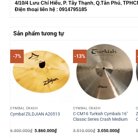
4/10/4 L
ưu Chí Hiếu, P. Tây Thạnh
, Q.Tân Phú, TPH
Điện thoại liên hệ : 0914795185
Sản phẩm tương tự
-7%
-13%
CYMBAL CRASH
CYMBAL CRASH
″
C-CM16 Turkish Cymbals 16″
Z
Cymbal ZILDJIAN A20513
 /
Classic Series Crash Medium
á
Giá
Giá
Giá
Giá
6.300.000
₫
5.860.000
₫
3.510.000
₫
3.050.000
₫
n
gốc
hiện
gốc
hiện