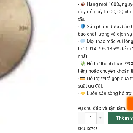
-
Hàng mới 100%, nguyê
đầy đủ giấy tờ CO, CQ ch
cầu.
-
Sản phẩm được bảo h
bảo chất lượng và dịch vụ
-
Mọi thắc mắc vui lòng 
trợ: 0914 795 185** để đ
nhất.
-
Hỗ trợ thanh toán **
tiền) hoặc chuyển khoản ti
-
Hỗ trợ **trả góp qua th
suất ưu đãi.
-
Luôn sẵn sàng hỗ trợ 
vụ chu đáo và tận tâm.
ZILDJIAN K0705 K SWEET LÁ 
Thêm v
SKU:
K0705