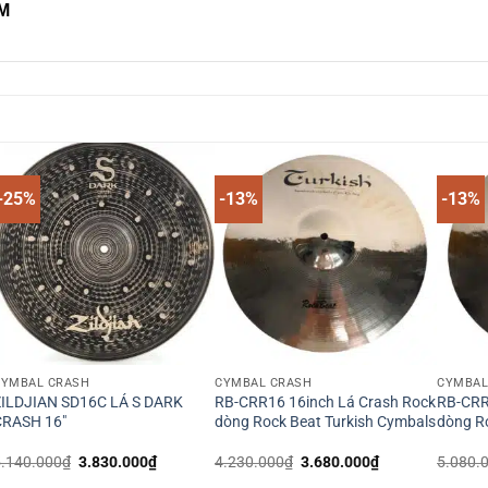
CM
-25%
-13%
-13%
CYMBAL CRASH
CYMBAL CRASH
CYMBAL
ILDJIAN SD16C LÁ S DARK
RB-CRR16 16inch Lá Crash Rock
RB-CRR
CRASH 16″
dòng Rock Beat Turkish Cymbals
dòng R
Giá
Giá
Giá
Giá
5.140.000
₫
3.830.000
₫
4.230.000
₫
3.680.000
₫
5.080.
gốc
hiện
gốc
hiện