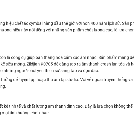
ơng hiệu chế tác cymbal hàng đầu thế giới với hơn 400 năm lịch sử. Sản p
Thương hiệu này nổi tiếng với những sản phẩm chất lượng cao, là lựa ch
à còn là công cụ giúp bạn thăng hoa cảm xúc âm nhạc. Sản phẩm mang đế
t kế siêu mỏng, Zildjian K0705 dễ dàng tạo ra âm thanh crash lan tỏa và
ho những người chơi yêu thích sự sáng tạo và độc đáo.
tưởng để luyện tập hoặc thu âm tại studio. Với vẻ ngoài truyền thống v
ống.
ết kế tinh tế và chất lượng âm thanh đỉnh cao. Đây là lựa chọn không th
g mọi tình huống chơi nhạc.