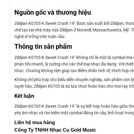
Nguồn gốc và thương hiệu
Zildjian K0705 K Sweet Crash 19″ được sản xuất bởi Zildjian, thư
chế tạo tại nhà máy của Zildjian ở Norwell, Massachusetts, Mỹ. 
nghệ sĩ trống trên toàn cầu.
Thông tin sản phẩm
Zildjian K0705 K Sweet Crash 19″ không chỉ là một lá cymbal m
phản hồi nhanh, lý tưởng cho các thể loại nhạc đa dạng. Với thiế
nhạc. Chuông không tiện giúp tạo điểm nhấn tinh tế, thích hợp c
Không chỉ phù hợp cho biểu diễn chuyên nghiệp, sản phẩm còn lý 
tuyệt hảo, Zildjian K0705 là sự lựa chọn hoàn hảo cho mọi tay tr
Kết luận
Zildjian K0705 K Sweet Crash 19″ là sự kết hợp hoàn hảo giữa thi
yêu âm nhạc và tìm kiếm một cymbal đáng tin cậy, linh hoạt tron
Liên
hệ mua hàng
Công Ty TNHH Nhạc Cụ Gold Music