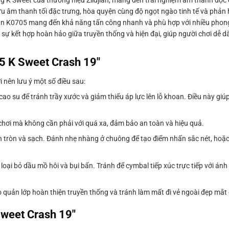
g K Sweet của thương hiệu Zildjian, mang đến trải nghiệm âm thanh độc
ữu âm thanh tối đặc trưng, hòa quyện cùng độ ngọt ngào tinh tế và phản 
jian K0705 mang đến khả năng tấn công nhanh và phù hợp với nhiều phon
 sự kết hợp hoàn hảo giữa truyền thống và hiện đại, giúp người chơi dễ 
05 K Sweet Crash 19″
 nên lưu ý một số điều sau:
 su để tránh trầy xước và giảm thiểu áp lực lên lỗ khoan. Điều này giúp 
chơi mà không cần phải với quá xa, đảm bảo an toàn và hiệu quả.
tròn và sạch. Đánh nhẹ nhàng ở chuông để tạo điểm nhấn sắc nét, hoặc 
ại bỏ dầu mồ hôi và bụi bẩn. Tránh để cymbal tiếp xúc trực tiếp với ánh
 quản lớp hoàn thiện truyền thống và tránh làm mất đi vẻ ngoài đẹp mắ
Sweet Crash 19″