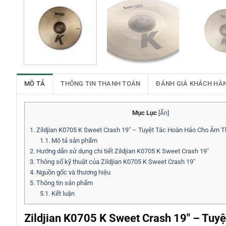
MÔ TẢ
THÔNG TIN THANH TOÁN
ĐÁNH GIÁ KHÁCH HÀ
Mục Lục
[
Ẩn
]
1.
Zildjian K0705 K Sweet Crash 19″ – Tuyệt Tác Hoàn Hảo Cho Âm 
1.1.
Mô tả sản phẩm
2.
Hướng dẫn sử dụng chi tiết Zildjian K0705 K Sweet Crash 19″
3.
Thông số kỹ thuật của Zildjian K0705 K Sweet Crash 19″
4.
Nguồn gốc và thương hiệu
5.
Thông tin sản phẩm
5.1.
Kết luận
Zildjian K0705 K Sweet Crash 19″ – Tu