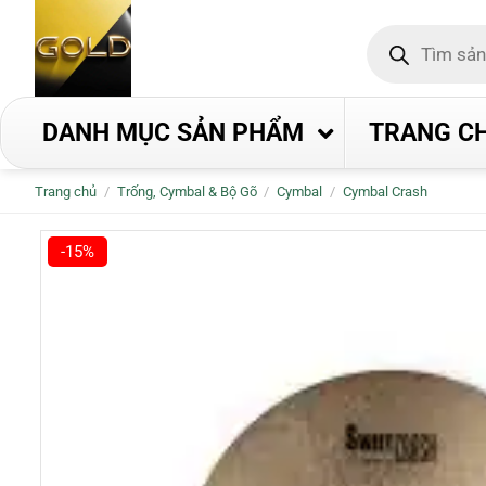
Bỏ
Tìm
qua
kiếm
nội
sản
phẩm
dung
DANH MỤC SẢN PHẨM
TRANG C
Trang chủ
/
Trống, Cymbal & Bộ Gõ
/
Cymbal
/
Cymbal Crash
-15%