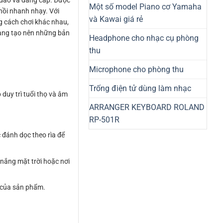
 đáo và đẳng cấp. Được
Một số model Piano cơ Yamaha
hồi nhanh nhạy. Với
và Kawai giá rẻ
g cách chơi khác nhau,
dàng tạo nên những bản
Headphone cho nhạc cụ phòng
thu
Microphone cho phòng thu
Trống điện tử dùng làm nhạc
duy trì tuổi thọ và âm
ARRANGER KEYBOARD ROLAND
RP-501R
đánh dọc theo rìa để
 nắng mặt trời hoặc nơi
t của sản phẩm.