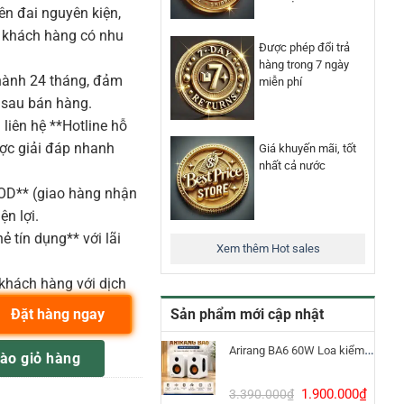
n đai nguyên kiện,
o khách hàng có nhu
Được phép đổi trả
hàng trong 7 ngày
ành 24 tháng, đảm
miễn phí
 sau bán hàng.
liên hệ **Hotline hỗ
ược giải đáp nhanh
Giá khuyến mãi, tốt
nhất cả nước
COD** (giao hàng nhận
ện lợi.
ẻ tín dụng** với lãi
Xem thêm Hot sales
khách hàng với dịch
Sản phẩm mới cập nhật
Đặt hàng ngay
CRASH 19" số lượng
Arirang BA6 60W Loa kiểm âm Bluetooth 5.3
ào giỏ hàng
Giá
Giá
1.900.000
₫
3.390.000
₫