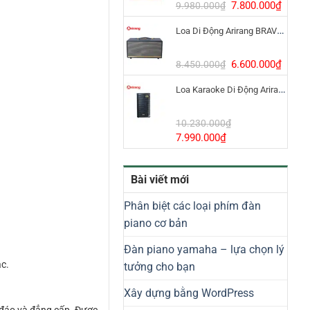
8.800.000₫.
Giá
Giá
7.800.000
₫
9.980.000
₫
gốc
hiện
Loa Di Động Arirang BRAVO 8 800W Có Micro
là:
tại
9.980.000₫.
là:
7.800
Giá
Giá
6.600.000
₫
8.450.000
₫
gốc
hiện
Loa Karaoke Di Động Arirang EDGE-X Model I
là:
tại
8.450.000₫.
là:
6.600
10.230.000
₫
Giá
Giá
7.990.000
₫
gốc
hiện
là:
tại
Bài viết mới
10.230.000₫.
là:
7.990.000₫.
Phân biệt các loại phím đàn
piano cơ bản
Đàn piano yamaha – lựa chọn lý
ạc.
tưởng cho bạn
Xây dựng bằng WordPress