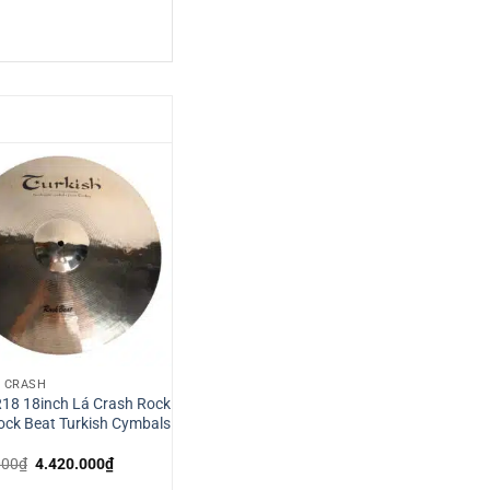
 CRASH
18 18inch Lá Crash Rock
ock Beat Turkish Cymbals
Giá
Giá
000
₫
4.420.000
₫
gốc
hiện