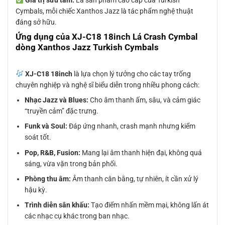
Giá trị sưu tầm:
Là sản phẩm cao cấp của Turkish
Cymbals, mỗi chiếc Xanthos Jazz là tác phẩm nghệ thuật
đáng sở hữu.
Ứng dụng của XJ-C18 18inch Lá Crash Cymbal
dòng Xanthos Jazz Turkish Cymbals
XJ-C18 18inch
là lựa chọn lý tưởng cho các tay trống
chuyên nghiệp và nghệ sĩ biểu diễn trong nhiều phong cách:
Nhạc Jazz và Blues:
Cho âm thanh ấm, sâu, và cảm giác
“truyền cảm” đặc trưng.
Funk và Soul:
Đáp ứng nhanh, crash mạnh nhưng kiểm
soát tốt.
Pop, R&B, Fusion:
Mang lại âm thanh hiện đại, không quá
sáng, vừa vặn trong bản phối.
Phòng thu âm:
Âm thanh cân bằng, tự nhiên, ít cần xử lý
hậu kỳ.
Trình diễn sân khấu:
Tạo điểm nhấn mềm mại, không lấn át
các nhạc cụ khác trong ban nhạc.