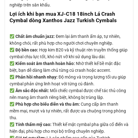
nghiệp trên sân khấu.
Lợi ích khi bạn mua XJ-C18 18inch Lá Crash
Cymbal dòng Xanthos Jazz Turkish Cymbals
Chất âm chuẩn jazz:
Đem lại âm thanh ấm áp, tự nhiên,
không chói, rất phù hợp cho người chơi chuyên nghiệp.
Độ bền cao:
Hợp kim B20 và kỹ thuật rèn truyền thống giúp
cymbal chịu lực tốt, khó nứt vỡ khi sử dụng lâu dài.
Kiểm soát âm thanh hoàn hảo:
Nhờ thiết kế bề mặt đặc
biệt, bạn dễ dàng làm chủ từng cú crash hoặc accent.
Phản hồi nhanh nhạy:
Độ mỏng và trọng lượng tối ưu giúp
cymbal phản ứng linh hoạt với từng cú đánh.
Âm sắc độc nhất:
Mỗi chiếc cymbal được chế tác thủ công
nên mang âm thanh riêng biệt, không bị trùng lặp.
Phù hợp cho biểu diễn và thu âm:
Cung cấp âm thanh
mềm mại, mượt và tự nhiên, rất được ưa chuộng trong phòng
thu.
Tính thẩm mỹ cao:
Thiết kế mặt cymbal pha giữa cổ điển và
hiện đại, phù hợp cho mọi bộ trống chuyên nghiệp.