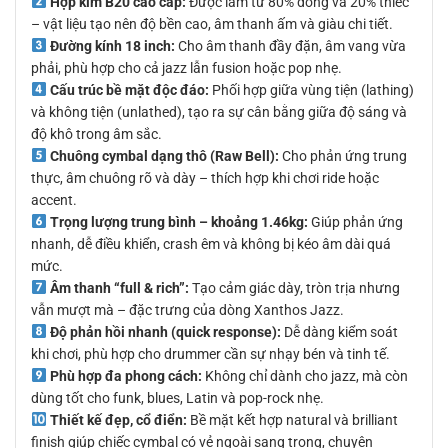
Hợp kim B20 cao cấp:
Được làm từ 80% đồng và 20% thiếc
– vật liệu tạo nên độ bền cao, âm thanh ấm và giàu chi tiết.
Đường kính 18 inch:
Cho âm thanh đầy đặn, âm vang vừa
phải, phù hợp cho cả jazz lẫn fusion hoặc pop nhẹ.
Cấu trúc bề mặt độc đáo:
Phối hợp giữa vùng tiện (lathing)
và không tiện (unlathed), tạo ra sự cân bằng giữa độ sáng và
độ khô trong âm sắc.
Chuông cymbal dạng thô (Raw Bell):
Cho phản ứng trung
thực, âm chuông rõ và dày – thích hợp khi chơi ride hoặc
accent.
Trọng lượng trung bình – khoảng 1.46kg:
Giúp phản ứng
nhanh, dễ điều khiển, crash êm và không bị kéo âm dài quá
mức.
Âm thanh “full & rich”:
Tạo cảm giác dày, tròn trịa nhưng
vẫn mượt mà – đặc trưng của dòng Xanthos Jazz.
Độ phản hồi nhanh (quick response):
Dễ dàng kiểm soát
khi chơi, phù hợp cho drummer cần sự nhạy bén và tinh tế.
Phù hợp đa phong cách:
Không chỉ dành cho jazz, mà còn
dùng tốt cho funk, blues, Latin và pop-rock nhẹ.
Thiết kế đẹp, cổ điển:
Bề mặt kết hợp natural và brilliant
finish giúp chiếc cymbal có vẻ ngoài sang trọng, chuyên