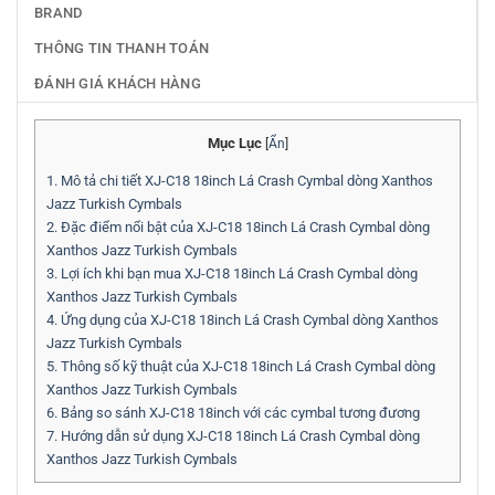
BRAND
THÔNG TIN THANH TOÁN
ĐÁNH GIÁ KHÁCH HÀNG
Mục Lục
[
Ẩn
]
1.
Mô tả chi tiết XJ-C18 18inch Lá Crash Cymbal dòng Xanthos
Jazz Turkish Cymbals
2.
Đặc điểm nổi bật của XJ-C18 18inch Lá Crash Cymbal dòng
Xanthos Jazz Turkish Cymbals
3.
Lợi ích khi bạn mua XJ-C18 18inch Lá Crash Cymbal dòng
Xanthos Jazz Turkish Cymbals
4.
Ứng dụng của XJ-C18 18inch Lá Crash Cymbal dòng Xanthos
Jazz Turkish Cymbals
5.
Thông số kỹ thuật của XJ-C18 18inch Lá Crash Cymbal dòng
Xanthos Jazz Turkish Cymbals
6.
Bảng so sánh XJ-C18 18inch với các cymbal tương đương
7.
Hướng dẫn sử dụng XJ-C18 18inch Lá Crash Cymbal dòng
Xanthos Jazz Turkish Cymbals