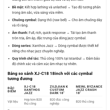
Bề mặt:
Kết hợp lathing và unlathed → Tạo độ tương phản
trong âm sắc, vừa sáng vừa mềm.
Chuông cymbal:
Dạng thô (raw bell) → Cho âm chuông dày
và rõ ràng.
Âm thanh:
Full, rich, quick response → Tái tạo âm thanh
tròn trịa, ấm áp, đặc trưng của dòng jazz cymbal.
Dòng series:
Xanthos Jazz → Dòng cymbal được thiết kế
riêng cho nhạc jazz chuyên nghiệp.
Quy trình chế tác:
Thủ công 100% tại Istanbul → Đảm bảo
độ chính xác và cảm xúc âm nhạc tự nhiên.
Bảng so sánh XJ-C18 18inch với các cymbal
tương đương
XJ-C18
ZILDJIAN K
MEINL BYZANCE
ĐẶC
XANTHOS
CUSTOM
JAZZ CRASH
ĐIỂM
JAZZ
DARK 18″
18″
Hợp kim B20
B20 đúc công
Vật liệu
B20 thủ công
thủ công
nghiệp