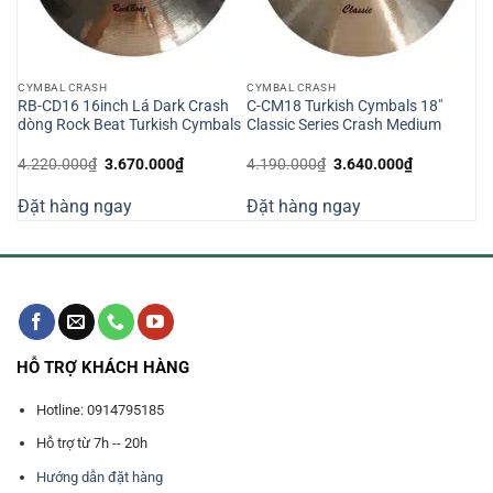
CYMBAL CRASH
CYMBAL CRASH
NT
RB-CD16 16inch Lá Dark Crash
C-CM18 Turkish Cymbals 18″
dòng Rock Beat Turkish Cymbals
Classic Series Crash Medium
Giá
Giá
Giá
Giá
4.220.000
₫
3.670.000
₫
4.190.000
₫
3.640.000
₫
gốc
hiện
gốc
hiện
là:
tại
là:
tại
Đặt hàng ngay
Đặt hàng ngay
4.220.000₫.
là:
4.190.000₫.
là:
000₫.
3.670.000₫.
3.640.000₫
HỖ TRỢ KHÁCH HÀNG
Hotline: 0914795185
Hỗ trợ từ 7h -- 20h
Hướng dẫn đặt hàng