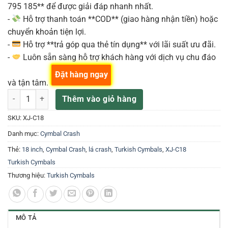
795 185** để được giải đáp nhanh nhất.
-
Hỗ trợ thanh toán **COD** (giao hàng nhận tiền) hoặc
chuyển khoản tiện lợi.
-
Hỗ trợ **trả góp qua thẻ tín dụng** với lãi suất ưu đãi.
-
Luôn sẵn sàng hỗ trợ khách hàng với dịch vụ chu đáo
Đặt hàng ngay
và tận tâm.
XJ-C18 18inch Lá Crash Cymbal dòng Xanthos Jazz Turkish Cymbals
Thêm vào giỏ hàng
SKU:
XJ-C18
Danh mục:
Cymbal Crash
Thẻ:
18 inch
,
Cymbal Crash
,
lá crash
,
Turkish Cymbals
,
XJ-C18
Turkish Cymbals
Thương hiệu:
Turkish Cymbals
MÔ TẢ