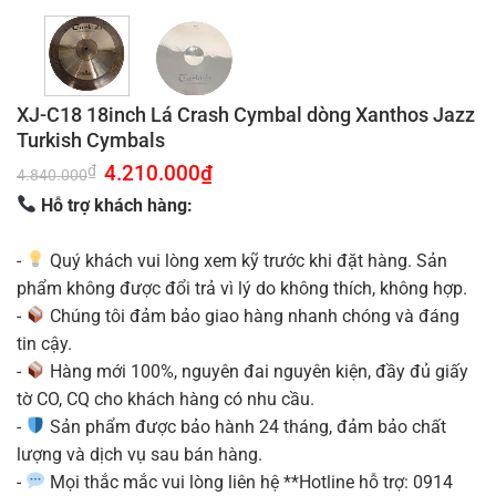
XJ-C18 18inch Lá Crash Cymbal dòng Xanthos Jazz
Turkish Cymbals
Giá
4.210.000
₫
Giá
₫
4.840.000
gốc
hiện
là:
tại
Hỗ trợ khách hàng:
4.840.000₫.
là:
4.210.000₫.
-
Quý khách vui lòng xem kỹ trước khi đặt hàng. Sản
phẩm không được đổi trả vì lý do không thích, không hợp.
-
Chúng tôi đảm bảo giao hàng nhanh chóng và đáng
tin cậy.
-
Hàng mới 100%, nguyên đai nguyên kiện, đầy đủ giấy
tờ CO, CQ cho khách hàng có nhu cầu.
-
Sản phẩm được bảo hành 24 tháng, đảm bảo chất
lượng và dịch vụ sau bán hàng.
-
Mọi thắc mắc vui lòng liên hệ **Hotline hỗ trợ: 0914