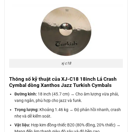
xj c18
Thông số kỹ thuật của XJ-C18 18inch Lá Crash
Cymbal dòng Xanthos Jazz Turkish Cymbals
Đường kính:
18 inch (45.7 cm) → Cho âm lượng vừa phải,
vang ngắn, phù hợp cho jazz và funk.
Trọng lượng:
Khoảng 1.46 kg → Độ phản hồi nhanh, crash
nhẹ và dễ kiểm soát.
Vật liệu:
Hợp kim đồng-thiếc B20 (80% đồng, 20% thiếc) →
Mang đến âm thanh giàu độ sâu và độ bền cao.