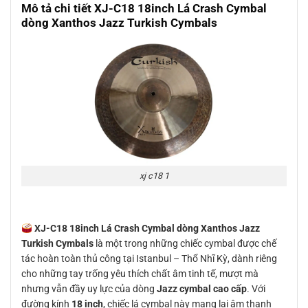
Mô tả chi tiết XJ-C18 18inch Lá Crash Cymbal
dòng Xanthos Jazz Turkish Cymbals
xj c18 1
XJ-C18 18inch Lá Crash Cymbal dòng Xanthos Jazz
Turkish Cymbals
là một trong những chiếc cymbal được chế
tác hoàn toàn thủ công tại Istanbul – Thổ Nhĩ Kỳ, dành riêng
cho những tay trống yêu thích chất âm tinh tế, mượt mà
nhưng vẫn đầy uy lực của dòng
Jazz cymbal cao cấp
. Với
đường kính
18 inch
, chiếc lá cymbal này mang lại âm thanh