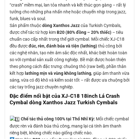
“crash” mềm mại, lan tỏa nhanh và kết thúc gọn gàng – rất lý
tưởng cho những pha nhấn nhẹ hoặc chuyển nhịp trong jazz,
funk, blues và soul.
Sản phẩm thuộc
dòng Xanthos Jazz
của Turkish Cymbals,
được chế tác từ hợp kim
B20 (80% đồng – 20% thiếc)
– tiêu
chuẩn cao cấp nhất trong thế giới cymbal. Mỗi chiếc XJ-C18
đều được
đúc, rèn, đánh búa và tiện (lathing)
thủ công bởi
các nghệ nhân, tạo nên âm sắc độc nhất, khác biệt hoàn toàn
so với cymbal sản xuất công nghiệp. Bề mặt được hoàn thiện
theo phong cách đặc trưng: chuông thô (raw bell), phần thân
kết hợp
lathing mịn và vùng không lathing
, giúp âm thanh vừa
sáng, vừa có độ khô và kiểm soát tốt – rất được ưa chuộng bởi
các tay trống jazz chuyên nghiệp.
Đặc điểm nổi bật của XJ-C18 18inch Lá Crash
Cymbal dòng Xanthos Jazz Turkish Cymbals
Chế tác thủ công 100% tại Thổ Nhĩ Kỳ:
Mỗi chiếc cymbal
được rèn và đánh búa thủ công, mang lại cá tính âm thanh
riêng biệt, không chiếc nào giống chiếc nào.