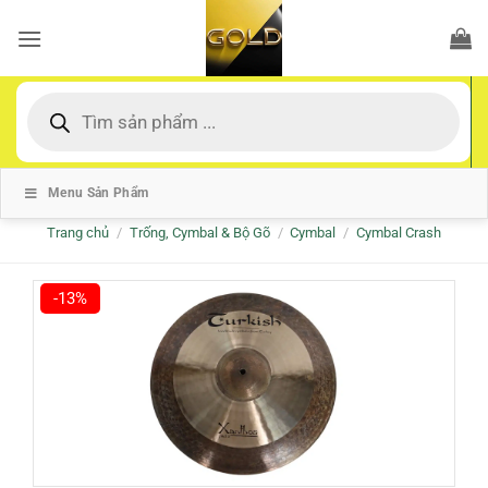
Bỏ
qua
nội
dung
Tìm
kiếm
sản
phẩm
Menu Sản Phẩm
Trang chủ
/
Trống, Cymbal & Bộ Gõ
/
Cymbal
/
Cymbal Crash
-13%