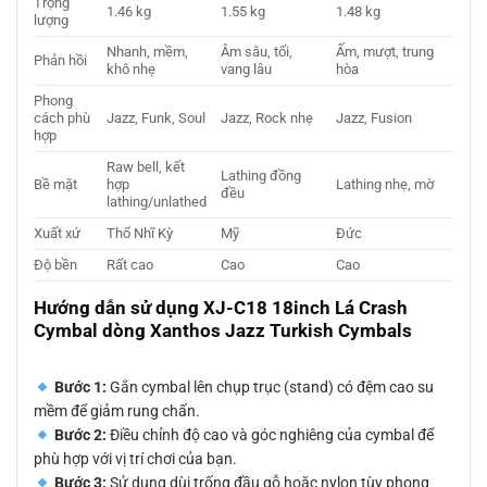
Trọng
1.46 kg
1.55 kg
1.48 kg
lượng
Nhanh, mềm,
Âm sâu, tối,
Ấm, mượt, trung
Phản hồi
khô nhẹ
vang lâu
hòa
Phong
cách phù
Jazz, Funk, Soul
Jazz, Rock nhẹ
Jazz, Fusion
hợp
Raw bell, kết
Lathing đồng
Bề mặt
hợp
Lathing nhẹ, mờ
đều
lathing/unlathed
Xuất xứ
Thổ Nhĩ Kỳ
Mỹ
Đức
Độ bền
Rất cao
Cao
Cao
Hướng dẫn sử dụng XJ-C18 18inch Lá Crash
Cymbal dòng Xanthos Jazz Turkish Cymbals
Bước 1:
Gắn cymbal lên chụp trục (stand) có đệm cao su
mềm để giảm rung chấn.
Bước 2:
Điều chỉnh độ cao và góc nghiêng của cymbal để
phù hợp với vị trí chơi của bạn.
Bước 3:
Sử dụng dùi trống đầu gỗ hoặc nylon tùy phong