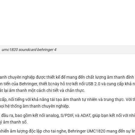
umc1820 soundcard behringer 4
hanh chuyên nghiệp được thiết kế để mang đến chất lượng âm thanh đỉnh
tiến của Behringer, thiết bị này hỗ trợ kết nối USB 2.0 và cung cấp khả 
t lại âm thanh một cách chi tiết và chân thực.
, nổi tiếng với khả năng tái tạo âm thanh tự nhiên và trung thực. Với 
mọi hệ thống âm thanh chuyên nghiệp.
ầu ra, bao gồm kết nối analog, S/PDIF, và ADAT, giúp bạn kết nối với nhi
lý âm thanh số.
u khiển âm lượng độc lập cho tai nghe, Behringer UMC1820 mang đến sự lin