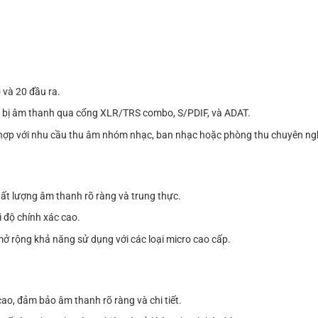
và 20 đầu ra.
iết bị âm thanh qua cổng XLR/TRS combo, S/PDIF, và ADAT.
hợp với nhu cầu thu âm nhóm nhạc, ban nhạc hoặc phòng thu chuyên ng
hất lượng âm thanh rõ ràng và trung thực.
 độ chính xác cao.
 rộng khả năng sử dụng với các loại micro cao cấp.
cao, đảm bảo âm thanh rõ ràng và chi tiết.