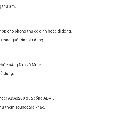
g thu âm.
 hợp cho phòng thu cố định hoặc di động.
trong quá trình sử dụng.
i chức năng Dim và Mute.
sử dụng.
ringer ADA8200 qua cổng ADAT.
 tư thêm soundcard khác.