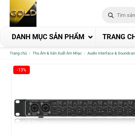
Bỏ
Tìm
qua
kiếm
nội
sản
phẩm
dung
DANH MỤC SẢN PHẨM
TRANG C
Trang chủ
/
Thu Âm & Sản Xuất Âm Nhạc
/
Audio Interface & Soundcar
-13%