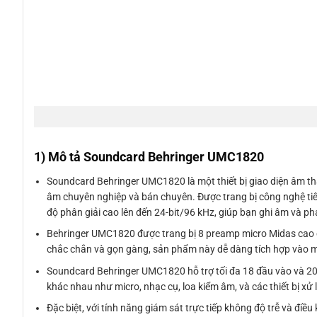
1) Mô tả Soundcard Behringer UMC1820
Soundcard Behringer UMC1820 là một thiết bị giao diện âm t
âm chuyên nghiệp và bán chuyên. Được trang bị công nghệ tiên 
độ phân giải cao lên đến 24-bit/96 kHz, giúp bạn ghi âm và phá
Behringer UMC1820 được trang bị 8 preamp micro Midas cao cấp
chắc chắn và gọn gàng, sản phẩm này dễ dàng tích hợp vào 
Soundcard Behringer UMC1820 hỗ trợ tối đa 18 đầu vào và 20 đ
khác nhau như micro, nhạc cụ, loa kiểm âm, và các thiết bị xử 
Đặc biệt, với tính năng giám sát trực tiếp không độ trễ và điề