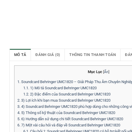
MÔ TẢ
ĐÁNH GIÁ (0)
THÔNG TIN THANH TOÁN
ĐÁ
Mục Lục
[
Ẩn
]
1.
Soundcard Behringer UMC1820 – Giải Pháp Thu Âm Chuyên Nghiệp
1.1.
1) Mô tả Soundcard Behringer UMC1820
1.2.
2) Đặc điểm của Soundcard Behringer UMC1820
2.
3) Lợi ích khi bạn mua Soundcard Behringer UMC1820
3.
4) Soundcard Behringer UMC1820 phù hợp dùng cho những công vi
4.
5) Thông số kỹ thuật của Soundcard Behringer UMC1820
5.
6) Hướng dẫn sử dụng chi tiết Soundcard Behringer UMC1820
6.
7) Một vài câu hỏi và đáp về Soundcard Behringer UMC1820
6.1.
Câu hỏi 1: Soundcard Behringer UMC1820 có hỗ trợ kết nối 