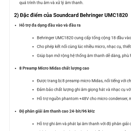
quá trình thu âm và xử lý âm thanh.
2) Đặc điểm của Soundcard Behringer UMC1820
Hỗ trợ đa dạng đầu vào và đầu ra
Behringer UMC1820 cung cấp tổng cộng 18 đầu vào 
Cho phép kết nối cùng lúc nhiều micro, nhạc cụ, th
Giúp bạn mở rộng hệ thống âm thanh dễ dàng, phù 
8 Preamp Micro Midas chất lượng cao
Được trang bị 8 preamp micro Midas, nổi tiếng với c
Đảm bảo chất lượng ghi âm giọng hát và nhạc cụ với
Hỗ trợ nguồn phantom +48V cho micro condenser, mở
Độ phân giải âm thanh cao 24-bit/96 kHz
Hỗ trợ ghi âm và phát lại âm thanh với độ phân giải 