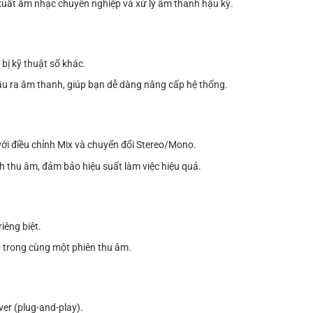
xuất âm nhạc chuyên nghiệp và xử lý âm thanh hậu kỳ.
 bị kỹ thuật số khác.
ầu ra âm thanh, giúp bạn dễ dàng nâng cấp hệ thống.
với điều chỉnh Mix và chuyển đổi Stereo/Mono.
h thu âm, đảm bảo hiệu suất làm việc hiệu quả.
iêng biệt.
 trong cùng một phiên thu âm.
er (plug-and-play).