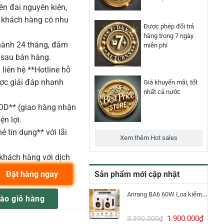
n đai nguyên kiện,
o khách hàng có nhu
Được phép đổi trả
hàng trong 7 ngày
ành 24 tháng, đảm
miễn phí
 sau bán hàng.
liên hệ **Hotline hỗ
ược giải đáp nhanh
Giá khuyến mãi, tốt
nhất cả nước
COD** (giao hàng nhận
ện lợi.
ẻ tín dụng** với lãi
Xem thêm Hot sales
khách hàng với dịch
Sản phẩm mới cập nhật
Đặt hàng ngay
er số lượng
Arirang BA6 60W Loa kiểm âm Bluetooth 5.3
ào giỏ hàng
Giá
Giá
1.900.000
₫
3.390.000
₫