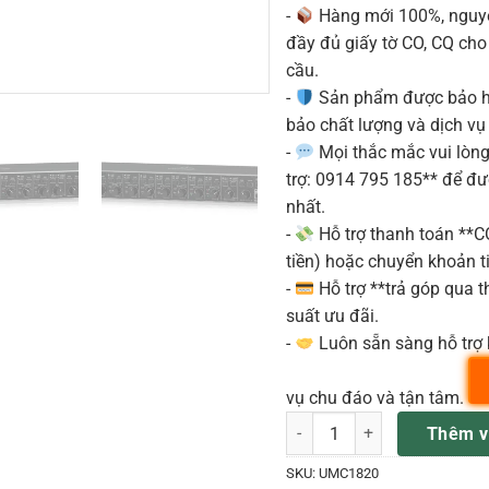
-
Hàng mới 100%, nguyê
đầy đủ giấy tờ CO, CQ ch
cầu.
-
Sản phẩm được bảo h
bảo chất lượng và dịch vụ
-
Mọi thắc mắc vui lòng 
trợ: 0914 795 185** để đ
nhất.
-
Hỗ trợ thanh toán **
tiền) hoặc chuyển khoản ti
-
Hỗ trợ **trả góp qua th
suất ưu đãi.
-
Luôn sẵn sàng hỗ trợ 
vụ chu đáo và tận tâm.
UMC1820 SoundCard Behring
Thêm v
SKU:
UMC1820