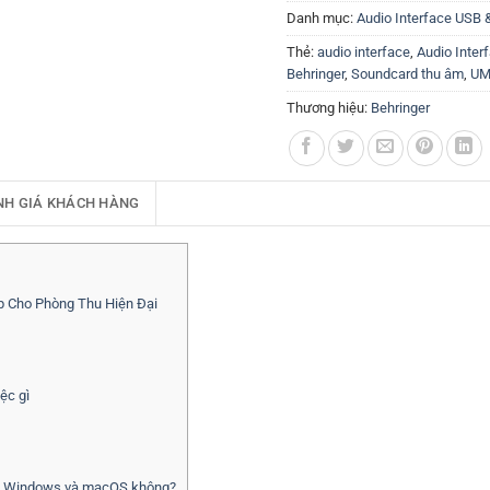
Danh mục:
Audio Interface USB 
Thẻ:
audio interface
,
Audio Inter
Behringer
,
Soundcard thu âm
,
UM
Thương hiệu:
Behringer
NH GIÁ KHÁCH HÀNG
 Cho Phòng Thu Hiện Đại
ệc gì
với Windows và macOS không?