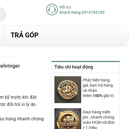
Hỗ trợ
khách hàng 0914795185
TRẢ GÓP
ehringer
Tiêu chí hoạt động
iá
iện
Phát hiện hàng
ại
giả, bạn trả hàng
à:
.230.000₫.
và nhận
thêm
100%
giá trị.
m kỹ trước khi đặt
 đổi trả vì lý do
Giao hàng miễn
phí , nhanh chóng
iao hàng nhanh chóng
toàn HCM với đơn
> 1 triệu