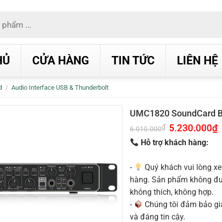
HỦ
CỬA HÀNG
TIN TỨC
LIÊN HỆ
d
/
Audio Interface USB & Thunderbolt
UMC1820 SoundCard B
Giá
5.230.000
₫
G
₫
6.010.000
gốc
h
là:
t
Hỗ trợ khách hàng:
6.010.000₫.
l
5
-
Quý khách vui lòng xe
hàng. Sản phẩm không được
không thích, không hợp.
-
Chúng tôi đảm bảo g
và đáng tin cậy.