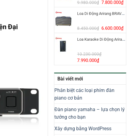
8.800.000₫.
Giá
Giá
7.800.000
₫
9.980.000
₫
gốc
hiện
Loa Di Động Arirang BRAVO 8 800W Có Micro
là:
tại
9.980.000₫.
là:
ện Đại
7.800
Giá
Giá
6.600.000
₫
8.450.000
₫
gốc
hiện
Loa Karaoke Di Động Arirang EDGE-X Model I
là:
tại
8.450.000₫.
là:
6.600
10.230.000
₫
Giá
Giá
7.990.000
₫
gốc
hiện
là:
tại
Bài viết mới
10.230.000₫.
là:
7.990.000₫.
Phân biệt các loại phím đàn
piano cơ bản
Đàn piano yamaha – lựa chọn lý
tưởng cho bạn
Xây dựng bằng WordPress