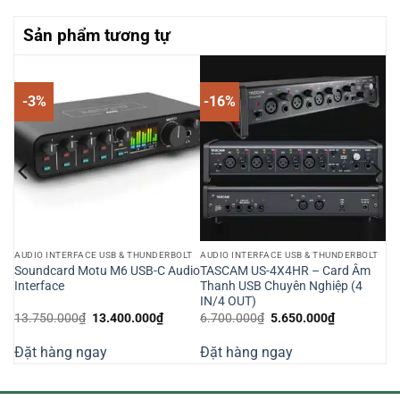
Sản phẩm tương tự
-3%
-16%
LT
AUDIO INTERFACE USB & THUNDERBOLT
AUDIO INTERFACE USB & THUNDERBOLT
Soundcard Motu M6 USB-C Audio
TASCAM US-4X4HR – Card Âm
SB
Interface
Thanh USB Chuyên Nghiệp (4
IN/4 OUT)
Giá
Giá
Giá
Giá
13.750.000
₫
13.400.000
₫
6.700.000
₫
5.650.000
₫
gốc
hiện
gốc
hiện
là:
tại
là:
tại
Đặt hàng ngay
Đặt hàng ngay
13.750.000₫.
là:
6.700.000₫.
là:
000₫.
13.400.000₫.
5.650.000₫