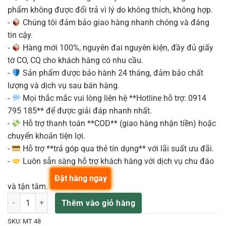
phẩm không được đổi trả vì lý do không thích, không hợp.
-
Chúng tôi đảm bảo giao hàng nhanh chóng và đáng
tin cậy.
-
Hàng mới 100%, nguyên đai nguyên kiện, đầy đủ giấy
tờ CO, CQ cho khách hàng có nhu cầu.
-
Sản phẩm được bảo hành 24 tháng, đảm bảo chất
lượng và dịch vụ sau bán hàng.
-
Mọi thắc mắc vui lòng liên hệ **Hotline hỗ trợ: 0914
795 185** để được giải đáp nhanh nhất.
-
Hỗ trợ thanh toán **COD** (giao hàng nhận tiền) hoặc
chuyển khoản tiện lợi.
-
Hỗ trợ **trả góp qua thẻ tín dụng** với lãi suất ưu đãi.
-
Luôn sẵn sàng hỗ trợ khách hàng với dịch vụ chu đáo
Đặt hàng ngay
và tận tâm.
Neumann MT 48 EU Audio Interface kèm nguồn cấp & dây cáp số lượ
Thêm vào giỏ hàng
SKU:
MT 48