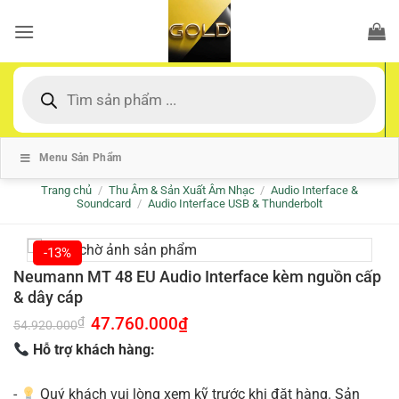
Bỏ
qua
nội
dung
Tìm
kiếm
sản
phẩm
Menu Sản Phẩm
Trang chủ
/
Thu Âm & Sản Xuất Âm Nhạc
/
Audio Interface &
Soundcard
/
Audio Interface USB & Thunderbolt
-13%
Neumann MT 48 EU Audio Interface kèm nguồn cấp
& dây cáp
Giá
47.760.000
₫
Giá
₫
54.920.000
gốc
hiện
là:
tại
Hỗ trợ khách hàng:
54.920.000₫.
là:
47.760.000₫.
-
Quý khách vui lòng xem kỹ trước khi đặt hàng. Sản