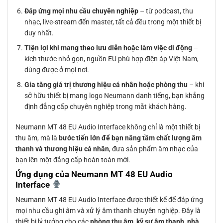
Đáp ứng mọi nhu cầu chuyên nghiệp
– từ podcast, thu
nhạc, live-stream đến master, tất cả đều trong một thiết bị
duy nhất.
Tiện lợi khi mang theo lưu diễn hoặc làm việc di động
–
kích thước nhỏ gọn, nguồn EU phù hợp điện áp Việt Nam,
dùng được ở mọi nơi.
Gia tăng giá trị thương hiệu cá nhân hoặc phòng thu
– khi
sở hữu thiết bị mang logo Neumann danh tiếng, bạn khẳng
định đẳng cấp chuyên nghiệp trong mắt khách hàng.
Neumann MT 48 EU Audio Interface không chỉ là một thiết bị
thu âm, mà là
bước tiến lớn để bạn nâng tầm chất lượng âm
thanh và thương hiệu cá nhân
, đưa sản phẩm âm nhạc của
bạn lên một đẳng cấp hoàn toàn mới.
Ứng dụng của Neumann MT 48 EU Audio
Interface
Neumann MT 48 EU Audio Interface được thiết kế để đáp ứng
mọi nhu cầu ghi âm và xử lý âm thanh chuyên nghiệp. Đây là
thiết bị lý tưởng cho các
phòng thu âm
,
kỹ sư âm thanh
,
nhà