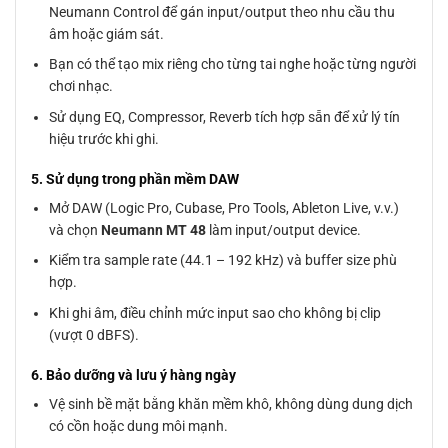
Neumann Control để gán input/output theo nhu cầu thu
âm hoặc giám sát.
Bạn có thể tạo mix riêng cho từng tai nghe hoặc từng người
chơi nhạc.
Sử dụng EQ, Compressor, Reverb tích hợp sẵn để xử lý tín
hiệu trước khi ghi.
5. Sử dụng trong phần mềm DAW
Mở DAW (Logic Pro, Cubase, Pro Tools, Ableton Live, v.v.)
và chọn
Neumann MT 48
làm input/output device.
Kiểm tra sample rate (44.1 – 192 kHz) và buffer size phù
hợp.
Khi ghi âm, điều chỉnh mức input sao cho không bị clip
(vượt 0 dBFS).
6. Bảo dưỡng và lưu ý hàng ngày
Vệ sinh bề mặt bằng khăn mềm khô, không dùng dung dịch
có cồn hoặc dung môi mạnh.