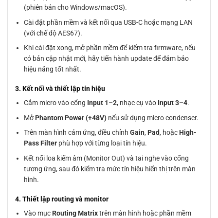
(phiên bản cho Windows/macOS).
Cài đặt phần mềm và kết nối qua USB-C hoặc mạng LAN
(với chế độ AES67).
Khi cài đặt xong, mở phần mềm để kiểm tra firmware, nếu
có bản cập nhật mới, hãy tiến hành update để đảm bảo
hiệu năng tốt nhất.
3. Kết nối và thiết lập tín hiệu
Cắm micro vào cổng
Input 1–2
, nhạc cụ vào
Input 3–4
.
Mở
Phantom Power (+48V)
nếu sử dụng micro condenser.
Trên màn hình cảm ứng, điều chỉnh
Gain
,
Pad
, hoặc
High-
Pass Filter
phù hợp với từng loại tín hiệu.
Kết nối loa kiểm âm (Monitor Out) và tai nghe vào cổng
tương ứng, sau đó kiểm tra mức tín hiệu hiển thị trên màn
hình.
4. Thiết lập routing và monitor
Vào mục
Routing Matrix
trên màn hình hoặc phần mềm