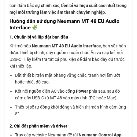
còn đảm bảo
sự chính xác, bền bỉ và hiệu suất cao nhất trong
mọi môi trường làm việc âm thanh chuyên nghiệp
.
Hướng dẫn sử dụng Neumann MT 48 EU Audio
Interface
1. Chuẩn bị và lắp đặt ban đầu
Khi mở hộp
Neumann MT 48 EU Audio Interface
, bạn sẽ nhận
được thiết bị chính, dây nguồn chuẩn châu Âu và cáp kết nối
USB-C. Hãy kiểm tra tất cả phụ kiện để đảm bảo đầy đủ trước
khi thiết lập.
Đặt thiết bị trên mặt phẳng vững chắc, tránh nơi ẩm ướt
hoặc nhiệt độ cao.
Kết nối nguồn điện AC vào cổng
Power
phía sau, sau đó
cắm dây USB-C từ MT 48 vào máy tính (PC hoặc Mac).
Thiết bị sẽ tự động khởi động và hiển thị màn hình cảm ứng
5”.
2. Cài đặt phần mềm và driver
Truy cập website Neumann để tải
Neumann Control App