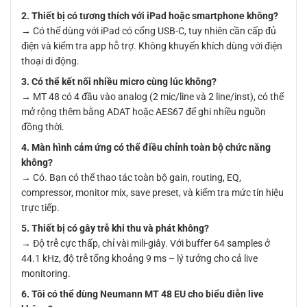
2. Thiết bị có tương thích với iPad hoặc smartphone không?
→ Có thể dùng với iPad có cổng USB-C, tuy nhiên cần cấp đủ
điện và kiểm tra app hỗ trợ. Không khuyến khích dùng với điện
thoại di động.
3. Có thể kết nối nhiều micro cùng lúc không?
→ MT 48 có 4 đầu vào analog (2 mic/line và 2 line/inst), có thể
mở rộng thêm bằng ADAT hoặc AES67 để ghi nhiều nguồn
đồng thời.
4. Màn hình cảm ứng có thể điều chỉnh toàn bộ chức năng
không?
→ Có. Bạn có thể thao tác toàn bộ gain, routing, EQ,
compressor, monitor mix, save preset, và kiểm tra mức tín hiệu
trực tiếp.
5. Thiết bị có gây trễ khi thu và phát không?
→ Độ trễ cực thấp, chỉ vài mili-giây. Với buffer 64 samples ở
44.1 kHz, độ trễ tổng khoảng 9 ms – lý tưởng cho cả live
monitoring.
6. Tôi có thể dùng Neumann MT 48 EU cho biểu diễn live