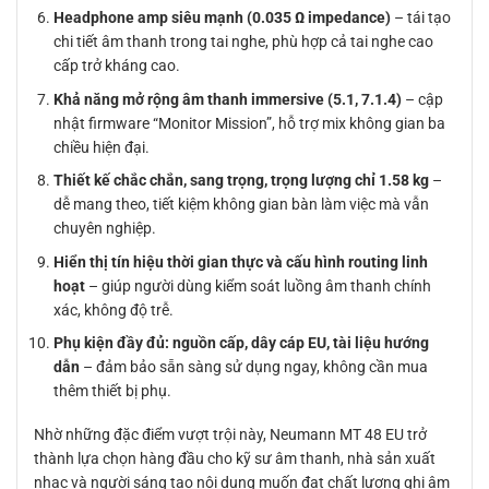
Headphone amp siêu mạnh (0.035 Ω impedance)
– tái tạo
chi tiết âm thanh trong tai nghe, phù hợp cả tai nghe cao
cấp trở kháng cao.
Khả năng mở rộng âm thanh immersive (5.1, 7.1.4)
– cập
nhật firmware “Monitor Mission”, hỗ trợ mix không gian ba
chiều hiện đại.
Thiết kế chắc chắn, sang trọng, trọng lượng chỉ 1.58 kg
–
dễ mang theo, tiết kiệm không gian bàn làm việc mà vẫn
chuyên nghiệp.
Hiển thị tín hiệu thời gian thực và cấu hình routing linh
hoạt
– giúp người dùng kiểm soát luồng âm thanh chính
xác, không độ trễ.
Phụ kiện đầy đủ: nguồn cấp, dây cáp EU, tài liệu hướng
dẫn
– đảm bảo sẵn sàng sử dụng ngay, không cần mua
thêm thiết bị phụ.
Nhờ những đặc điểm vượt trội này, Neumann MT 48 EU trở
thành lựa chọn hàng đầu cho kỹ sư âm thanh, nhà sản xuất
nhạc và người sáng tạo nội dung muốn đạt chất lượng ghi âm