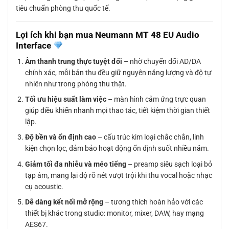
tiêu chuẩn phòng thu quốc tế.
Lợi ích khi bạn mua Neumann MT 48 EU Audio
Interface
Âm thanh trung thực tuyệt đối
– nhờ chuyển đổi AD/DA
chính xác, mỗi bản thu đều giữ nguyên năng lượng và độ tự
nhiên như trong phòng thu thật.
Tối ưu hiệu suất làm việc
– màn hình cảm ứng trực quan
giúp điều khiển nhanh mọi thao tác, tiết kiệm thời gian thiết
lập.
Độ bền và ổn định cao
– cấu trúc kim loại chắc chắn, linh
kiện chọn lọc, đảm bảo hoạt động ổn định suốt nhiều năm.
Giảm tối đa nhiễu và méo tiếng
– preamp siêu sạch loại bỏ
tạp âm, mang lại độ rõ nét vượt trội khi thu vocal hoặc nhạc
cụ acoustic.
Dễ dàng kết nối mở rộng
– tương thích hoàn hảo với các
thiết bị khác trong studio: monitor, mixer, DAW, hay mạng
AES67.