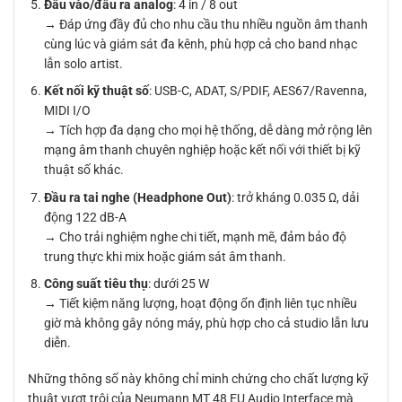
Đầu vào/đầu ra analog
: 4 in / 8 out
→ Đáp ứng đầy đủ cho nhu cầu thu nhiều nguồn âm thanh
cùng lúc và giám sát đa kênh, phù hợp cả cho band nhạc
lẫn solo artist.
Kết nối kỹ thuật số
: USB-C, ADAT, S/PDIF, AES67/Ravenna,
MIDI I/O
→ Tích hợp đa dạng cho mọi hệ thống, dễ dàng mở rộng lên
mạng âm thanh chuyên nghiệp hoặc kết nối với thiết bị kỹ
thuật số khác.
Đầu ra tai nghe (Headphone Out)
: trở kháng 0.035 Ω, dải
động 122 dB-A
→ Cho trải nghiệm nghe chi tiết, mạnh mẽ, đảm bảo độ
trung thực khi mix hoặc giám sát âm thanh.
Công suất tiêu thụ
: dưới 25 W
→ Tiết kiệm năng lượng, hoạt động ổn định liên tục nhiều
giờ mà không gây nóng máy, phù hợp cho cả studio lẫn lưu
diễn.
Những thông số này không chỉ minh chứng cho chất lượng kỹ
thuật vượt trội của Neumann MT 48 EU Audio Interface mà