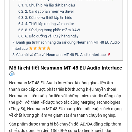
6.1.
1. Chuẩn bị và lắp đặt ban đầu
6.2.
2. Cài đặt phần mềm và driver
6.3.
3. Kết nối và thiết lập tín hiệu
6.4.
4. Thiết lập routing và monitor
6.5.
5. Sử dụng trong phần mềm DAW
6.6.
6. Bảo dưỡng và lưu ý hàng ngày
7.
Đánh giá từ khách hàng đã sử dụng Neumann MT 48 EU Audio
Interface
8.
Câu hỏi và đáp về Neumann MT 48 EU Audio Interface
Mô tả chi tiết Neumann MT 48 EU Audio Interface
Neumann MT 48 EU Audio Interface là dòng giao diện âm
thanh cao cấp được phát triển bởi thương hiệu huyền thoại
Neumann – tên tuổi gắn liền với những micro studio đẳng cấp
thế giới. Với thiết kế được hợp tác cùng Merging Technologies
(Thụy Sĩ), Neumann MT 48 EU mang đến một cuộc cách mạng
về chất lượng ghi âm và giám sát âm thanh chuyên nghiệp.
Sản phẩm được trang bị bộ chuyển đổi AD/DA đẳng cấp tham
chiếu, độ động lên đến 136 dB-A cùng bộ tiền khuếch đại