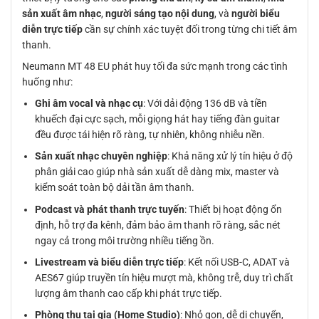
sản xuất âm nhạc
,
người sáng tạo nội dung
, và
người biểu
diễn trực tiếp
cần sự chính xác tuyệt đối trong từng chi tiết âm
thanh.
Neumann MT 48 EU phát huy tối đa sức mạnh trong các tình
huống như:
Ghi âm vocal và nhạc cụ
: Với dải động 136 dB và tiền
khuếch đại cực sạch, mỗi giọng hát hay tiếng đàn guitar
đều được tái hiện rõ ràng, tự nhiên, không nhiễu nền.
Sản xuất nhạc chuyên nghiệp
: Khả năng xử lý tín hiệu ở độ
phân giải cao giúp nhà sản xuất dễ dàng mix, master và
kiểm soát toàn bộ dải tần âm thanh.
Podcast và phát thanh trực tuyến
: Thiết bị hoạt động ổn
định, hỗ trợ đa kênh, đảm bảo âm thanh rõ ràng, sắc nét
ngay cả trong môi trường nhiều tiếng ồn.
Livestream và biểu diễn trực tiếp
: Kết nối USB-C, ADAT và
AES67 giúp truyền tín hiệu mượt mà, không trễ, duy trì chất
lượng âm thanh cao cấp khi phát trực tiếp.
Phòng thu tại gia (Home Studio)
: Nhỏ gọn, dễ di chuyển,