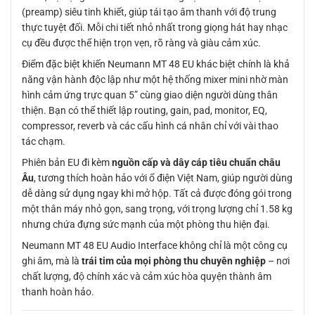
(preamp) siêu tinh khiết, giúp tái tạo âm thanh với độ trung
thực tuyệt đối. Mỗi chi tiết nhỏ nhất trong giọng hát hay nhạc
cụ đều được thể hiện trọn vẹn, rõ ràng và giàu cảm xúc.
Điểm đặc biệt khiến Neumann MT 48 EU khác biệt chính là khả
năng vận hành độc lập như một hệ thống mixer mini nhờ màn
hình cảm ứng trực quan 5” cùng giao diện người dùng thân
thiện. Bạn có thể thiết lập routing, gain, pad, monitor, EQ,
compressor, reverb và các cấu hình cá nhân chỉ với vài thao
tác chạm.
Phiên bản EU đi kèm
nguồn cấp và dây cáp tiêu chuẩn châu
Âu
, tương thích hoàn hảo với ổ điện Việt Nam, giúp người dùng
dễ dàng sử dụng ngay khi mở hộp. Tất cả được đóng gói trong
một thân máy nhỏ gọn, sang trọng, với trọng lượng chỉ 1.58 kg
nhưng chứa đựng sức mạnh của một phòng thu hiện đại.
Neumann MT 48 EU Audio Interface không chỉ là một công cụ
ghi âm, mà là
trái tim của mọi phòng thu chuyên nghiệp
– nơi
chất lượng, độ chính xác và cảm xúc hòa quyện thành âm
thanh hoàn hảo.