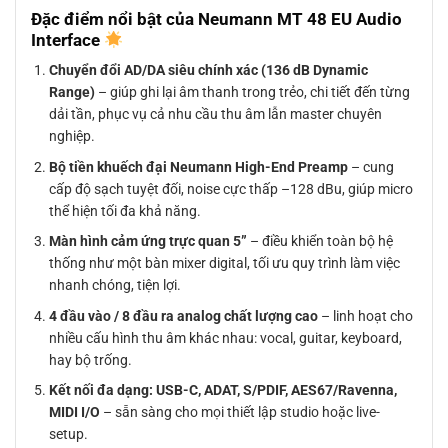
Đặc điểm nổi bật của Neumann MT 48 EU Audio
Interface
Chuyển đổi AD/DA siêu chính xác (136 dB Dynamic
Range)
– giúp ghi lại âm thanh trong trẻo, chi tiết đến từng
dải tần, phục vụ cả nhu cầu thu âm lẫn master chuyên
nghiệp.
Bộ tiền khuếch đại Neumann High-End Preamp
– cung
cấp độ sạch tuyệt đối, noise cực thấp –128 dBu, giúp micro
thể hiện tối đa khả năng.
Màn hình cảm ứng trực quan 5”
– điều khiển toàn bộ hệ
thống như một bàn mixer digital, tối ưu quy trình làm việc
nhanh chóng, tiện lợi.
4 đầu vào / 8 đầu ra analog chất lượng cao
– linh hoạt cho
nhiều cấu hình thu âm khác nhau: vocal, guitar, keyboard,
hay bộ trống.
Kết nối đa dạng: USB-C, ADAT, S/PDIF, AES67/Ravenna,
MIDI I/O
– sẵn sàng cho mọi thiết lập studio hoặc live-
setup.