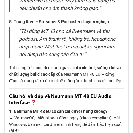
immersive rất mượt. Đây thực sự là công cụ
tiêu chuẩn cho âm thanh không gian.”
5. Trung Kiên – Streamer & Podcaster chuyên nghiệp
“Tôi dùng MT 48 cho cả livestream và thu
podcast. Âm thanh rõ, không trễ, headphone
amp mạnh. Một thiết bị mà bất kỳ người làm
nội dung nào cũng nên đầu tư.”
Tất cả người dùng đều đánh giá cao
độ chi tiết, sự tiện lợi và
chất lượng build cao cấp
của Neumann MT 48 EU – xứng
đáng là trung tâm của mọi hệ thống âm thanh chuyên nghiệp.
Câu hỏi và đáp về Neumann MT 48 EU Audio
Interface
1. Neumann MT 48 EU có cần cài driver riêng không?
→ Với macOS, thiết bị hoạt động ngay (class-compliant). Với
Windows, bạn nên cài driver chính hãng để đảm bảo hiệu suất
tối đa.