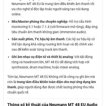
Neumann MT 48 EU là trung tâm điều khiển âm thanh tối
ưu cho nghệ sĩ độc lập hoặc người sáng tạo nội dung
online.
Mix/Master phòng thu chuyên nghiệp
: Hỗ trợ cấu hình
monitoring 5.1 hoặc 7.1.4 (với firmware mở rộng), đáp ứng
tiêu chuẩn âm thanh không gian (immersive audio).
Sản xuất phim, TV, hậu kỳ âm thanh
: Các kỹ sư hậu kỳ có
thể tận dụng khả năng routing linh hoạt và độ chính xác
cao để kiểm soát từng track âm thanh.
Ghi âm nhạc cụ điện tử và thiết bị analog
: Với dải động
rộng và headroom lớn, MT 48 EU dễ dàng tích hợp với
synthesizer, drum machine, hoặc mixer analog.
Tóm lại, Neumann MT 48 EU không chỉ là công cụ ghi âm mà
còn là
trung tâm điều khiển toàn diện cho mọi ứng dụng âm
thanh
, giúp người dùng đạt được chất lượng phòng thu tiêu
chuẩn quốc tế.
Thông số kỹ thuật của Neumann MT 48 EU Audio