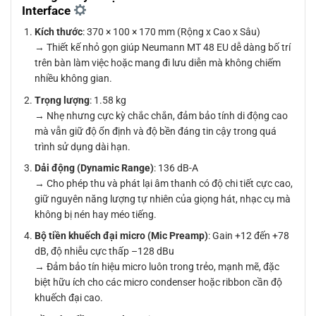
Interface
Kích thước
: 370 × 100 × 170 mm (Rộng x Cao x Sâu)
→ Thiết kế nhỏ gọn giúp Neumann MT 48 EU dễ dàng bố trí
trên bàn làm việc hoặc mang đi lưu diễn mà không chiếm
nhiều không gian.
Trọng lượng
: 1.58 kg
→ Nhẹ nhưng cực kỳ chắc chắn, đảm bảo tính di động cao
mà vẫn giữ độ ổn định và độ bền đáng tin cậy trong quá
trình sử dụng dài hạn.
Dải động (Dynamic Range)
: 136 dB-A
→ Cho phép thu và phát lại âm thanh có độ chi tiết cực cao,
giữ nguyên năng lượng tự nhiên của giọng hát, nhạc cụ mà
không bị nén hay méo tiếng.
Bộ tiền khuếch đại micro (Mic Preamp)
: Gain +12 đến +78
dB, độ nhiễu cực thấp –128 dBu
→ Đảm bảo tín hiệu micro luôn trong trẻo, mạnh mẽ, đặc
biệt hữu ích cho các micro condenser hoặc ribbon cần độ
khuếch đại cao.