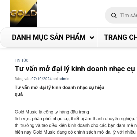
Bỏ
Tìm
qua
kiếm
nội
sản
phẩm
dung
DANH MỤC SẢN PHẨM
TRANG C
TIN TỨC
Tư vấn mở đại lý kinh doanh nhạc cụ 
Đăng vào
07/10/2024
bởi
admin
Tư vấn mở đại lý kinh doanh nhạc cụ hiệu
quả
Gold Music là công ty hàng đầu trong
lĩnh vực phân phối nhạc cụ, thiết bị âm thanh chuyên nghiệp
thị trường và tạo điều kiện kinh doanh cho các bạn đam mê n
hiện nay Gold Music đang có chính sách mở đại lý với nhiều 