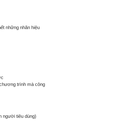
 hết những nhãn hiệu
ợc
 chương trình mà công
n người tiêu dùng)