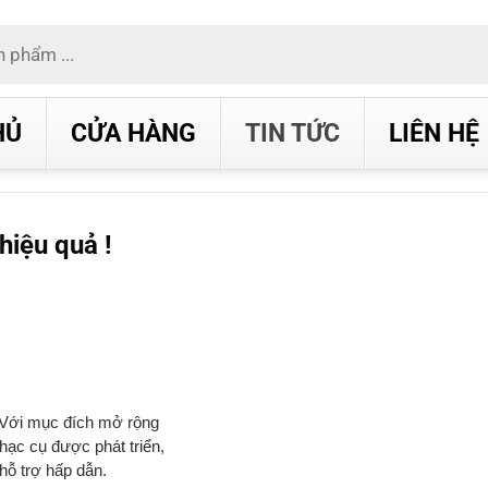
HỦ
CỬA HÀNG
TIN TỨC
LIÊN HỆ
hiệu quả !
. Với mục đích mở rộng
hạc cụ được phát triển,
hỗ trợ hấp dẫn.