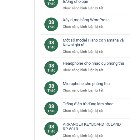
các
tưởng cho bạn
Th10
loại
ở
Chức năng bình luận bị tắt
phím
Đàn
đàn
piano
Xây dựng bằng WordPress
08
piano
yamaha
ở
Chức năng bình luận bị tắt
Th10
cơ
–
Xây
bản
lựa
dựng
Một số model Piano cơ Yamaha và
chọn
08
bằng
Kawai giá rẻ
lý
Th10
WordPress
tưởng
ở
Chức năng bình luận bị tắt
cho
Một
bạn
số
Headphone cho nhạc cụ phòng thu
08
model
ở
Chức năng bình luận bị tắt
Th10
Piano
Headphone
cơ
cho
Microphone cho phòng thu
Yamaha
08
nhạc
và
ở
Chức năng bình luận bị tắt
Th10
cụ
Kawai
Microphone
phòng
giá
cho
thu
Trống điện tử dùng làm nhạc
rẻ
08
phòng
ở
Chức năng bình luận bị tắt
Th10
thu
Trống
điện
ARRANGER KEYBOARD ROLAND
08
tử
RP-501R
Th10
dùng
ở
Chức năng bình luận bị tắt
làm