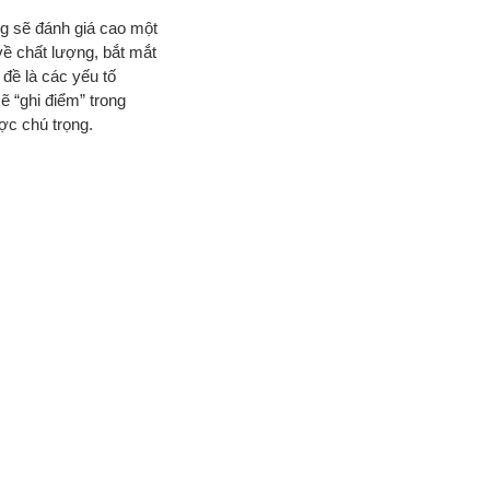
g sẽ đánh giá cao một
về chất lượng, bắt mắt
 đề là các yếu tố
ẽ “ghi điểm” trong
ợc chú trọng.