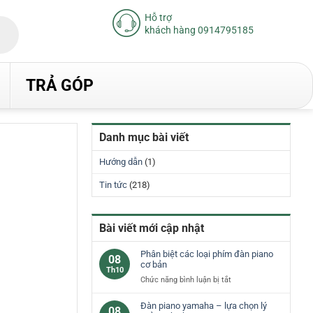
Hỗ trợ
khách hàng 0914795185
TRẢ GÓP
Danh mục bài viết
Hướng dẫn
(1)
Tin tức
(218)
Bài viết mới cập nhật
Phân biệt các loại phím đàn piano
08
cơ bản
Th10
ở
Chức năng bình luận bị tắt
Phân
biệt
Đàn piano yamaha – lựa chọn lý
08