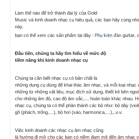
Làm thế nào để trở thành đại lý của Gold
Music và kinh doanh nhạc cụ hiệu quả, các bạn hãy cùng nha
này.
bạn có thể xem các sản phẩm tại đây :
Phụ kiện đàn
guitar
,
Đầu tiên, chúng ta hãy tìm hiểu về mức độ
tiềm năng khi kinh doanh nhạc cụ
Chúng ta cần biết nhạc cụ có bản chất là
những dụng cụ dùng để khai thác âm nhạc, và mỗi loại nhạc 
những từ những vật liệu, mục đích sử dụng, thiết kê bên ng
cho những âm độ, cao độ âm sắc,… hoàn toàn khác nhau. H
nhạc cụ, chúng ta có thể phân thành các bộ như: bộ dây (violi
gõ (phách, trống,…), bộ hơi (sáo, harmonica,…),..v.v.
Việc kinh doanh các nhạc cụ âm nhạc cũng
là hướng đi mở cho các bạn có niềm đam mê đến âm nhạc và