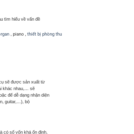
u tìm hiểu về vấn đề
organ
,
piano ,
thiết bị phòng thu
cụ sẽ được sản xuất từ
oài khác nhau,… sẽ
oặc để dễ dạng nhận diện
n, guitar,…), bộ
 có số vốn khá ổn định.