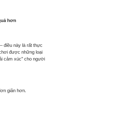
quả hơn
 điều này là rất thực
 chơi được những loại
tải cảm xúc” cho người
đơn giản hơn.