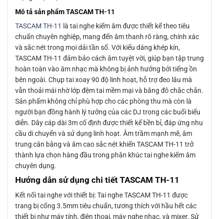
Mô tả sản phẩm TASCAM TH-11
TASCAM TH-11
là tai nghe kiểm âm được thiết kế theo tiêu
chuẩn chuyên nghiệp, mang đến âm thanh rõ ràng, chính xác
và sắc nét trong mọi dải tần số. Với kiểu dáng khép kín,
TASCAM TH-11 đảm bảo cách âm tuyệt vời, giúp bạn tập trung
hoàn toàn vào âm nhạc mà không bị ảnh hưởng bởi tiếng ồn
bên ngoài. Chụp tai xoay 90 độ linh hoạt, hỗ trợ đeo lâu mà
vẫn thoải mái nhờ lớp đệm tai mềm mại và băng đô chắc chắn.
Sản phẩm không chỉ phù hợp cho các phòng thu mà còn là
người bạn đồng hành lý tưởng của các DJ trong các buổi biểu
diễn. Dây cáp dài 3m cố định được thiết kế bền bỉ, đáp ứng nhu
cầu di chuyển và sử dụng linh hoạt. Âm trầm mạnh mẽ, âm
trung cân bằng và âm cao sắc nét khiến TASCAM TH-11 trở
thành lựa chọn hàng đầu trong phân khúc tai nghe kiểm âm
chuyên dụng.
Hướng dẫn sử dụng chi tiết TASCAM TH-11
Kết nối tai nghe với thiết bị: Tai nghe TASCAM TH-11 được
trang bị cổng 3.5mm tiêu chuẩn, tương thích với hầu hết các
thiết bị như máy tính, điện thoại, máy nghe nhạc, và mixer. Sử