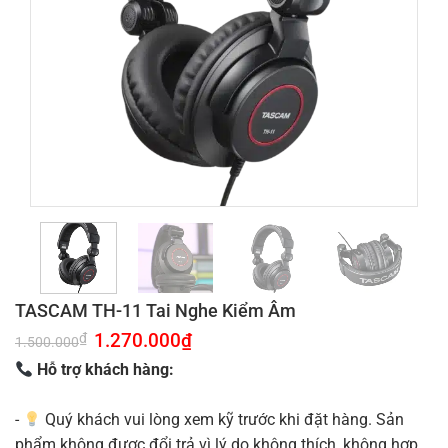
TASCAM TH-11 Tai Nghe Kiểm Âm
Giá
1.270.000
₫
Giá
₫
1.500.000
gốc
hiện
là:
tại
Hỗ trợ khách hàng:
1.500.000₫.
là:
1.270.000₫.
-
Quý khách vui lòng xem kỹ trước khi đặt hàng. Sản
phẩm không được đổi trả vì lý do không thích, không hợp.