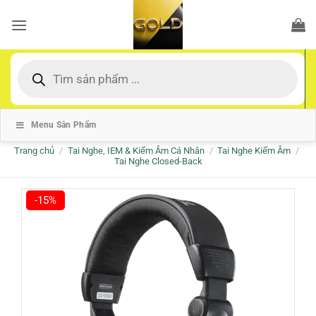
Bỏ
qua
nội
dung
Tìm
kiếm
sản
phẩm
Menu Sản Phẩm
Trang chủ
/
Tai Nghe, IEM & Kiểm Âm Cá Nhân
/
Tai Nghe Kiểm Âm
/
Tai Nghe Closed-Back
-15%