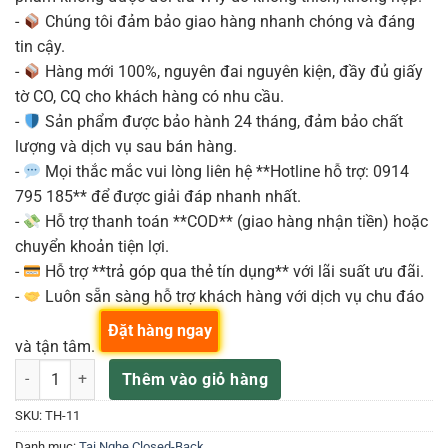
-
Chúng tôi đảm bảo giao hàng nhanh chóng và đáng
tin cậy.
-
Hàng mới 100%, nguyên đai nguyên kiện, đầy đủ giấy
tờ CO, CQ cho khách hàng có nhu cầu.
-
Sản phẩm được bảo hành 24 tháng, đảm bảo chất
lượng và dịch vụ sau bán hàng.
-
Mọi thắc mắc vui lòng liên hệ **Hotline hỗ trợ: 0914
795 185** để được giải đáp nhanh nhất.
-
Hỗ trợ thanh toán **COD** (giao hàng nhận tiền) hoặc
chuyển khoản tiện lợi.
-
Hỗ trợ **trả góp qua thẻ tín dụng** với lãi suất ưu đãi.
-
Luôn sẵn sàng hỗ trợ khách hàng với dịch vụ chu đáo
Đặt hàng ngay
và tận tâm.
TASCAM TH-11 Tai Nghe Kiểm Âm số lượng
Thêm vào giỏ hàng
SKU:
TH-11
Danh mục:
Tai Nghe Closed-Back