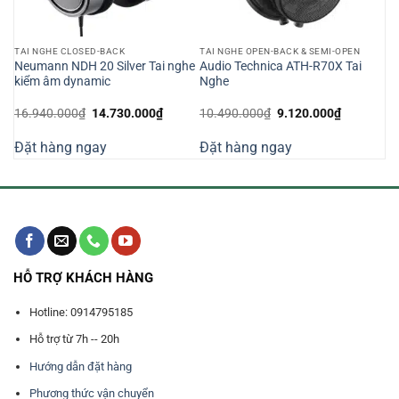
TAI NGHE CLOSED-BACK
TAI NGHE OPEN-BACK & SEMI-OPEN
Neumann NDH 20 Silver Tai nghe
Audio Technica ATH-R70X Tai
kiểm âm dynamic
Nghe
Giá
Giá
Giá
Giá
16.940.000
₫
14.730.000
₫
10.490.000
₫
9.120.000
₫
n
gốc
hiện
gốc
hiện
là:
tại
là:
tại
Đặt hàng ngay
Đặt hàng ngay
16.940.000₫.
là:
10.490.000₫.
là:
890.000₫.
14.730.000₫.
9.120.000
HỖ TRỢ KHÁCH HÀNG
Hotline: 0914795185
Hỗ trợ từ 7h -- 20h
Hướng dẫn đặt hàng
Phương thức vận chuyển