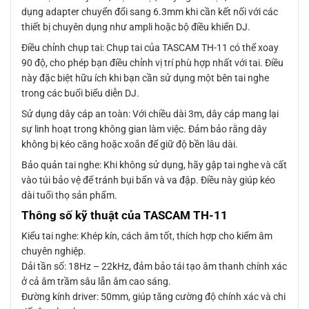
dụng adapter chuyển đổi sang 6.3mm khi cần kết nối với các
thiết bị chuyên dụng như ampli hoặc bộ điều khiển DJ.
Điều chỉnh chụp tai: Chụp tai của TASCAM TH-11 có thể xoay
90 độ, cho phép bạn điều chỉnh vị trí phù hợp nhất với tai. Điều
này đặc biệt hữu ích khi bạn cần sử dụng một bên tai nghe
trong các buổi biểu diễn DJ.
Sử dụng dây cáp an toàn: Với chiều dài 3m, dây cáp mang lại
sự linh hoạt trong không gian làm việc. Đảm bảo rằng dây
không bị kéo căng hoặc xoắn để giữ độ bền lâu dài.
Bảo quản tai nghe: Khi không sử dụng, hãy gập tai nghe và cất
vào túi bảo vệ để tránh bụi bẩn và va đập. Điều này giúp kéo
dài tuổi thọ sản phẩm.
Thông số kỹ thuật của TASCAM TH-11
Kiểu tai nghe: Khép kín, cách âm tốt, thích hợp cho kiểm âm
chuyên nghiệp.
Dải tần số: 18Hz – 22kHz, đảm bảo tái tạo âm thanh chính xác
ở cả âm trầm sâu lẫn âm cao sáng.
Đường kính driver: 50mm, giúp tăng cường độ chính xác và chi