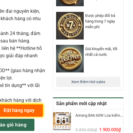
n đai nguyên kiện,
Được phép đổi trả
o khách hàng có nhu
hàng trong 7 ngày
miễn phí
ành 24 tháng, đảm
 sau bán hàng.
liên hệ **Hotline hỗ
Giá khuyến mãi, tốt
nhất cả nước
ược giải đáp nhanh
COD** (giao hàng nhận
ện lợi.
Xem thêm Hot sales
ẻ tín dụng** với lãi
khách hàng với dịch
Sản phẩm mới cập nhật
Đặt hàng ngay
Arirang BA6 60W Loa kiểm âm Bluetooth 5.3
ION Tai nghe kiểm âm dynamic số lượng
ào giỏ hàng
Giá
Giá
1.900.000
₫
3.390.000
₫