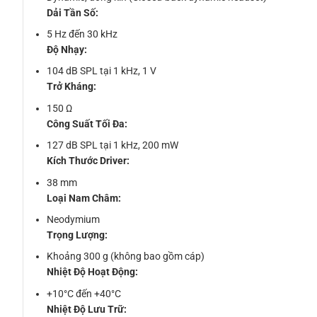
Dải Tần Số:
5 Hz đến 30 kHz
Độ Nhạy:
104 dB SPL tại 1 kHz, 1 V
Trở Kháng:
150 Ω
Công Suất Tối Đa:
127 dB SPL tại 1 kHz, 200 mW
Kích Thước Driver:
38 mm
Loại Nam Châm:
Neodymium
Trọng Lượng:
Khoảng 300 g (không bao gồm cáp)
Nhiệt Độ Hoạt Động:
+10°C đến +40°C
Nhiệt Độ Lưu Trữ: