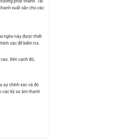
trường phát thanh. Tai
thanh xuất sắc cho các
ai nghe này được thiết
hính xác để kiểm tra
 cao. Bên cạnh đó,
u sự chính xác và độ
ho các kỹ sư âm thanh