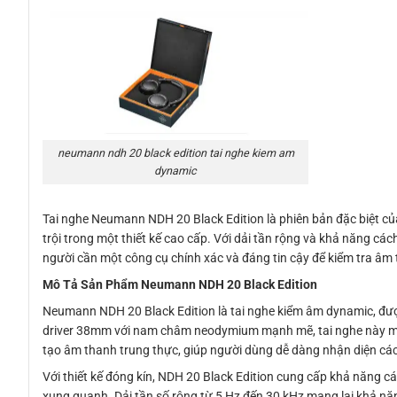
neumann ndh 20 black edition tai nghe kiem am
dynamic
Tai nghe Neumann NDH 20 Black Edition là phiên bản đặc biệt củ
trội trong một thiết kế cao cấp. Với dải tần rộng và khả năng cá
người cần một công cụ chính xác và đáng tin cậy để kiểm tra âm 
Mô Tả Sản Phẩm Neumann NDH 20 Black Edition
Neumann NDH 20 Black Edition là tai nghe kiểm âm dynamic, được 
driver 38mm với nam châm neodymium mạnh mẽ, tai nghe này man
tạo âm thanh trung thực, giúp người dùng dễ dàng nhận diện các
Với thiết kế đóng kín, NDH 20 Black Edition cung cấp khả năng c
xung quanh. Dải tần số rộng từ 5 Hz đến 30 kHz mang lại khả năn