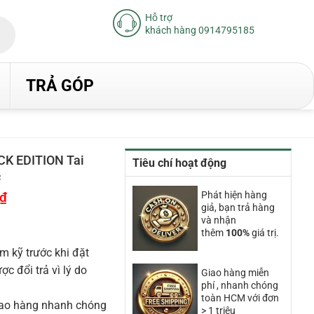
Hỗ trợ
khách hàng 0914795185
TRẢ GÓP
K EDITION Tai
Tiêu chí hoạt động
c
₫
Giá
Phát hiện hàng
hiện
giả, bạn trả hàng
tại
và nhận
là:
thêm
100%
giá trị.
15.700.000₫.
m kỹ trước khi đặt
 đổi trả vì lý do
Giao hàng miễn
phí , nhanh chóng
toàn HCM với đơn
iao hàng nhanh chóng
> 1 triệu