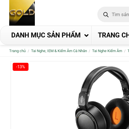
Bỏ
Tìm
qua
kiếm
nội
sản
phẩm
dung
DANH MỤC SẢN PHẨM
TRANG C
Trang chủ
/
Tai Nghe, IEM & Kiểm Âm Cá Nhân
/
Tai Nghe Kiểm Âm
/
-13%