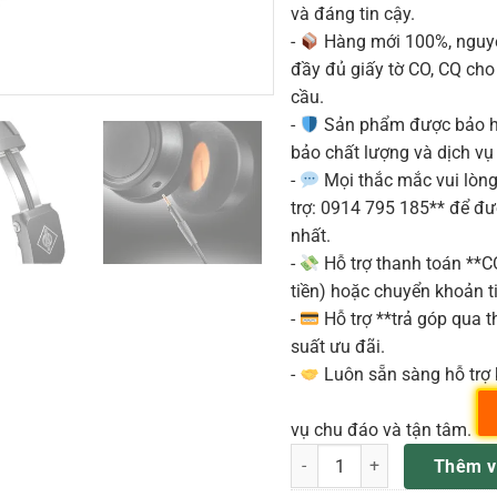
và đáng tin cậy.
-
Hàng mới 100%, nguyê
đầy đủ giấy tờ CO, CQ ch
cầu.
-
Sản phẩm được bảo h
bảo chất lượng và dịch vụ
-
Mọi thắc mắc vui lòng 
trợ: 0914 795 185** để đ
nhất.
-
Hỗ trợ thanh toán **
tiền) hoặc chuyển khoản ti
-
Hỗ trợ **trả góp qua th
suất ưu đãi.
-
Luôn sẵn sàng hỗ trợ 
vụ chu đáo và tận tâm.
Neumann NDH 20 BLACK EDIT
Thêm v