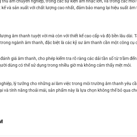
 thu âm chuyên nghiệp, trong các sự kiện âm nhạc lớn, và trong các môi 
kế và sản xuất với chất lượng cao nhất, đảm bảo mang lại hiệu suất âm 
ượng âm thanh tuyệt vời mà còn với thiết kế cao cấp và độ bền lâu dài. T
 trong ngành âm thanh, đặc biệt là các kỹ sư âm thanh cần một công cụ c
đánh giá âm thanh, cho phép kiểm tra rõ ràng các dải tần số từ trầm đến
người dùng có thể sử dụng trong nhiều giờ mà không cảm thấy mệt mỏi.
hiệp, lý tưởng cho những ai làm việc trong môi trường âm thanh yêu cầ
 đại và tính năng thoải mái, sản phẩm này là lựa chọn không thể bỏ qua c
CM