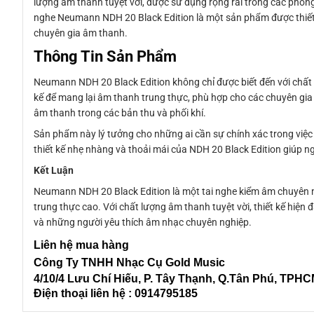
lượng âm thanh tuyệt vời, được sử dụng rộng rãi trong các phòng
nghe Neumann NDH 20 Black Edition là một sản phẩm được thiết 
chuyên gia âm thanh.
Thông Tin Sản Phẩm
Neumann NDH 20 Black Edition không chỉ được biết đến với chất l
kế để mang lại âm thanh trung thực, phù hợp cho các chuyên gia
âm thanh trong các bản thu và phối khí.
Sản phẩm này lý tưởng cho những ai cần sự chính xác trong việc 
thiết kế nhẹ nhàng và thoải mái của NDH 20 Black Edition giúp 
Kết Luận
Neumann NDH 20 Black Edition là một tai nghe kiểm âm chuyên ng
trung thực cao. Với chất lượng âm thanh tuyệt vời, thiết kế hiện
và những người yêu thích âm nhạc chuyên nghiệp.
Liên
hệ mua hàng
Công Ty TNHH Nhạc Cụ Gold Music
4/10/4 L
ưu Chí Hiếu, P. Tây Thạnh
, Q.Tân Phú, TPH
Điện thoại liên hệ : 0914795185