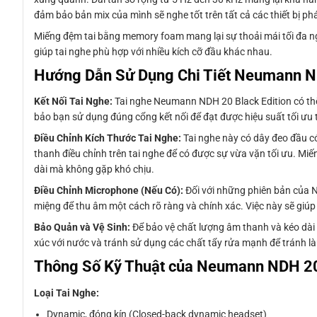
đảm bảo bản mix của mình sẽ nghe tốt trên tất cả các thiết bị phát
Miếng đệm tai bằng memory foam mang lại sự thoải mái tối đa nga
giúp tai nghe phù hợp với nhiều kích cỡ đầu khác nhau.
Hướng Dẫn Sử Dụng Chi Tiết Neumann ND
Kết Nối Tai Nghe:
Tai nghe Neumann NDH 20 Black Edition có thể
bảo bạn sử dụng đúng cổng kết nối để đạt được hiệu suất tối ưu t
Điều Chỉnh Kích Thước Tai Nghe:
Tai nghe này có dây đeo đầu có
thanh điều chỉnh trên tai nghe để có được sự vừa vặn tối ưu. M
dài mà không gặp khó chịu.
Điều Chỉnh Microphone (Nếu Có):
Đối với những phiên bản của N
miệng để thu âm một cách rõ ràng và chính xác. Việc này sẽ giúp
Bảo Quản và Vệ Sinh:
Để bảo vệ chất lượng âm thanh và kéo dài 
xúc với nước và tránh sử dụng các chất tẩy rửa mạnh để tránh l
Thông Số Kỹ Thuật của Neumann NDH 20 
Loại Tai Nghe:
Dynamic, đóng kín (Closed-back dynamic headset)