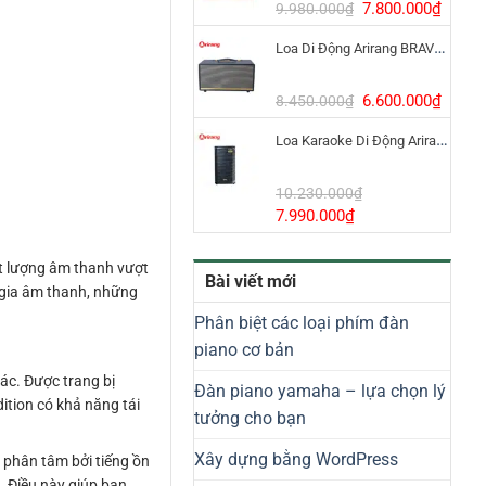
8.800.000₫.
Giá
Giá
7.800.000
₫
9.980.000
₫
gốc
hiện
Loa Di Động Arirang BRAVO 8 800W Có Micro
là:
tại
9.980.000₫.
là:
7.800
Giá
Giá
6.600.000
₫
8.450.000
₫
gốc
hiện
Loa Karaoke Di Động Arirang EDGE-X Model I
là:
tại
8.450.000₫.
là:
6.600
10.230.000
₫
Giá
Giá
7.990.000
₫
gốc
hiện
là:
tại
ất lượng âm thanh vượt
Bài viết mới
10.230.000₫.
là:
n gia âm thanh, những
7.990.000₫.
Phân biệt các loại phím đàn
piano cơ bản
ác. Được trang bị
Đàn piano yamaha – lựa chọn lý
tion có khả năng tái
tưởng cho bạn
Xây dựng bằng WordPress
 phân tâm bởi tiếng ồn
. Điều này giúp bạn