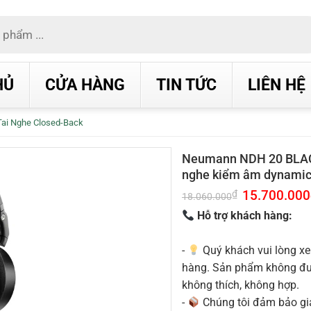
HỦ
CỬA HÀNG
TIN TỨC
LIÊN HỆ
Tai Nghe Closed-Back
Neumann NDH 20 BLAC
nghe kiểm âm dynami
Giá
15.700.000
₫
18.060.000
gốc
là:
Hỗ trợ khách hàng:
18.060.000₫.
-
Quý khách vui lòng xe
hàng. Sản phẩm không được
không thích, không hợp.
-
Chúng tôi đảm bảo g