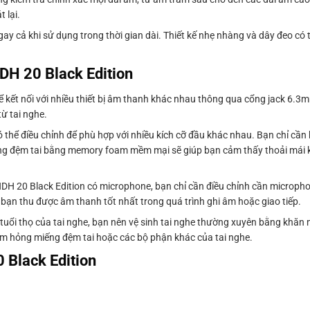
 lại.
y cả khi sử dụng trong thời gian dài. Thiết kế nhẹ nhàng và dây đeo có 
H 20 Black Edition
 kết nối với nhiều thiết bị âm thanh khác nhau thông qua cổng jack 6
ừ tai nghe.
 thể điều chỉnh để phù hợp với nhiều kích cỡ đầu khác nhau. Bạn chỉ cần
iếng đệm tai bằng memory foam mềm mại sẽ giúp bạn cảm thấy thoải mái k
DH 20 Black Edition có microphone, bạn chỉ cần điều chỉnh cần microph
 bạn thu được âm thanh tốt nhất trong quá trình ghi âm hoặc giao tiếp.
tuổi thọ của tai nghe, bạn nên vệ sinh tai nghe thường xuyên bằng khăn 
àm hỏng miếng đệm tai hoặc các bộ phận khác của tai nghe.
Black Edition