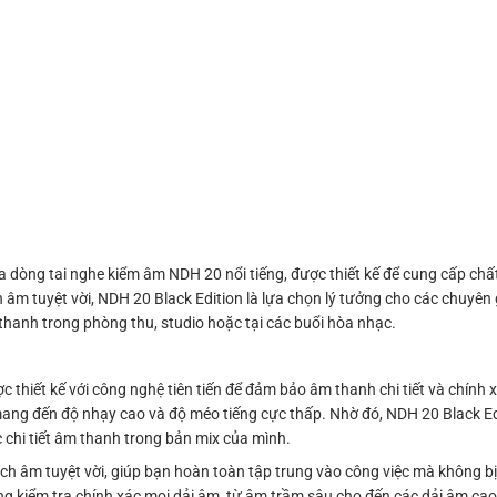
a dòng tai nghe kiểm âm NDH 20 nổi tiếng, được thiết kế để cung cấp ch
ch âm tuyệt vời, NDH 20 Black Edition là lựa chọn lý tưởng cho các chuyê
thanh trong phòng thu, studio hoặc tại các buổi hòa nhạc.
thiết kế với công nghệ tiên tiến để đảm bảo âm thanh chi tiết và chính x
g đến độ nhạy cao và độ méo tiếng cực thấp. Nhờ đó, NDH 20 Black Edi
 chi tiết âm thanh trong bản mix của mình.
ách âm tuyệt vời, giúp bạn hoàn toàn tập trung vào công việc mà không bị
g kiểm tra chính xác mọi dải âm, từ âm trầm sâu cho đến các dải âm cao