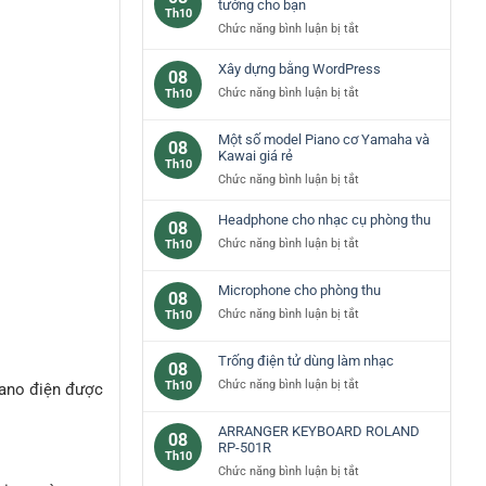
các
tưởng cho bạn
Th10
loại
ở
Chức năng bình luận bị tắt
phím
Đàn
đàn
piano
Xây dựng bằng WordPress
08
piano
yamaha
ở
Chức năng bình luận bị tắt
Th10
cơ
–
Xây
bản
lựa
dựng
Một số model Piano cơ Yamaha và
chọn
08
bằng
Kawai giá rẻ
lý
Th10
WordPress
tưởng
ở
Chức năng bình luận bị tắt
cho
Một
bạn
số
Headphone cho nhạc cụ phòng thu
08
model
ở
Chức năng bình luận bị tắt
Th10
Piano
Headphone
cơ
cho
Microphone cho phòng thu
Yamaha
08
nhạc
và
ở
Chức năng bình luận bị tắt
Th10
cụ
Kawai
Microphone
phòng
giá
cho
thu
Trống điện tử dùng làm nhạc
rẻ
08
phòng
ở
Chức năng bình luận bị tắt
Th10
iano điện được
thu
Trống
điện
ARRANGER KEYBOARD ROLAND
08
tử
RP-501R
Th10
dùng
ở
Chức năng bình luận bị tắt
làm