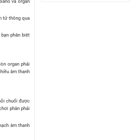
piano và organ
ARRANGER
nhạc
KEYBOARD
ROLAND
RP-
n tử thông qua
501R
 bạn phân biệt
còn organ phải
nhiều âm thanh
 mỗi chuổi được
chơi phân phải
 mạch âm thanh