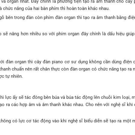
 và organ nhất. Đây chính là phương tiện tạo ra âm thanh cho cây 
à chức năng của hai bàn phím thì hoàn toàn khác nhau.
gỗ bên trong đàn còn phím đàn organ thì tạo ra âm thanh bằng điệ
o sẽ năng hơn nhiều so với phím organ đây chính là dấu hiệu giúp
 với đàn organ thì cây đàn piano cơ sư dụng không cần dùng điện 
 thanh chuẩn nên rất chân thực còn đàn organ có chức năng tạo ra 
c tự nhiên.
thì lực ấy sẽ tác đông bên búa và búa tác động lên chuỗi kim loại,
ạo ra các hợp âm và âm thanh khác nhau. Cho nên với nghệ sĩ khi 
không có lực cơ tác động vào khi nghệ sĩ biểu diễn sẽ tạo ra một