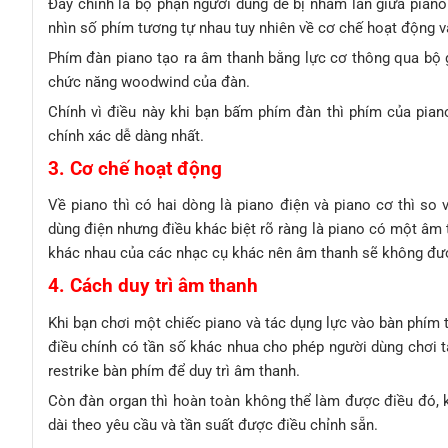
Đây chính là bộ phận người dùng dễ bị nhầm lẫn giữa piano
nhìn số phím tương tự nhau tuy nhiên về cơ chế hoạt động v
Phím đàn piano tạo ra âm thanh bằng lực cơ thông qua bộ 
chức năng woodwind của đàn.
Chính vì điều này khi bạn bấm phím đàn thì phím của pian
chính xác dễ dàng nhất.
3. Cơ chế hoạt động
Về piano thì có hai dòng là piano điện và piano cơ thì so
dùng điện nhưng điều khác biệt rõ ràng là piano có một âm
khác nhau của các nhạc cụ khác nên âm thanh sẽ không đượ
4. Cách duy trì âm thanh
Khi bạn chơi một chiếc piano và tác dụng lực vào bàn phím 
điều chính có tần số khác nhua cho phép người dùng chơi t
restrike bàn phím để duy trì âm thanh.
Còn đàn organ thì hoàn toàn không thể làm được điều đó, 
dài theo yêu cầu và tần suất được điều chỉnh sẵn.