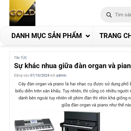
Bỏ
Tìm
qua
kiếm
nội
sản
phẩm
dung
DANH MỤC SẢN PHẨM
TRANG C
TIN TỨC
Sự khác nhua giữa đàn organ và pian
Đăng vào
07/10/2024
bởi
admin
Cây đàn organ và piano là hai nhạc cụ được sử dụng phổ b
biểu diễn trên sân khấu. Tuy nhiên, thì cũng có nhiều ngườ
dánh bên ngoài tuy nhiên về phím đàn thì nhìn khá giống
giữa đàn organ và piano như thế nà