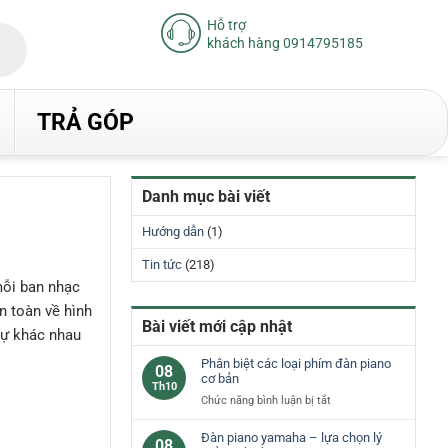
Hỗ trợ
khách hàng 0914795185
TRẢ GÓP
Danh mục bài viết
Hướng dẫn
(1)
Tin tức
(218)
mỗi ban nhạc
n toàn về hình
Bài viết mới cập nhật
sự khác nhau
Phân biệt các loại phím đàn piano
08
cơ bản
Th10
ở
Chức năng bình luận bị tắt
Phân
biệt
Đàn piano yamaha – lựa chọn lý
08