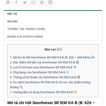
MÔ TẢ
BRAND
THÔNG TIN THANH TOÁN
ĐÁNH GIÁ KHÁCH HÀNG
Mục Lục
[
Ẩn
]
1.
Mô tả chi tiết Sennheiser SR IEM G4-B (B: 626 – 668 MHz)
2.
Đặc điểm nổi bật của Sennheiser SR IEM G4-B
3.
Lợi ích khi bạn mua Sennheiser SR IEM G4-B
4.
Ứng dụng của Sennheiser SR IEM G4-B
5.
Thông số kỹ thuật của Sennheiser SR IEM G4-B
6.
So sánh Sennheiser SR IEM G4-B với các sản phẩm tương
đương
7.
Hướng dẫn sử dụng Sennheiser SR IEM G4-B
Mô tả chi tiết Sennheiser SR IEM G4-B (B: 626 –