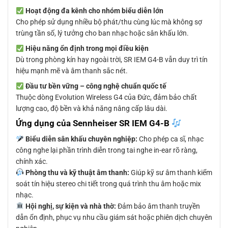
Hoạt động đa kênh cho nhóm biểu diễn lớn
Cho phép sử dụng nhiều bộ phát/thu cùng lúc mà không sợ
trùng tần số, lý tưởng cho ban nhạc hoặc sân khấu lớn.
Hiệu năng ổn định trong mọi điều kiện
Dù trong phòng kín hay ngoài trời, SR IEM G4-B vẫn duy trì tín
hiệu mạnh mẽ và âm thanh sắc nét.
Đầu tư bền vững – công nghệ chuẩn quốc tế
Thuộc dòng Evolution Wireless G4 của Đức, đảm bảo chất
lượng cao, độ bền và khả năng nâng cấp lâu dài.
Ứng dụng của Sennheiser SR IEM G4-B
Biểu diễn sân khấu chuyên nghiệp:
Cho phép ca sĩ, nhạc
công nghe lại phần trình diễn trong tai nghe in-ear rõ ràng,
chính xác.
Phòng thu và kỹ thuật âm thanh:
Giúp kỹ sư âm thanh kiểm
soát tín hiệu stereo chi tiết trong quá trình thu âm hoặc mix
nhạc.
Hội nghị, sự kiện và nhà thờ:
Đảm bảo âm thanh truyền
dẫn ổn định, phục vụ nhu cầu giám sát hoặc phiên dịch chuyên