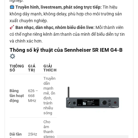
nghiệp.
Truyền hình, livestream, phát sóng trực tiếp:
Tín hiệu
không dây mạnh, không delay, phù hợp cho môi trường sản
xuất chuyên nghiệp.
Ban nhạc, dàn nhạc, nhóm biểu diễn live:
Mỗi thành viên
có thể nghe riêng kênh âm thanh của mình để biểu diễn tự tin
và chính xác hơn.
Thông số kỹ thuật của Sennheiser SR IEM G4-B
THÔNG
GIÁ
GIẢI
SỐ
TRỊ
THÍCH
Truyền
dẫn
mạnh
Băng
626 –
mẽ, ổn
tần hoạt
668
định,
động
MHz
tránh
nhiễu
sóng
Cho
âm
thanh
Dải tần
25Hz
stereo