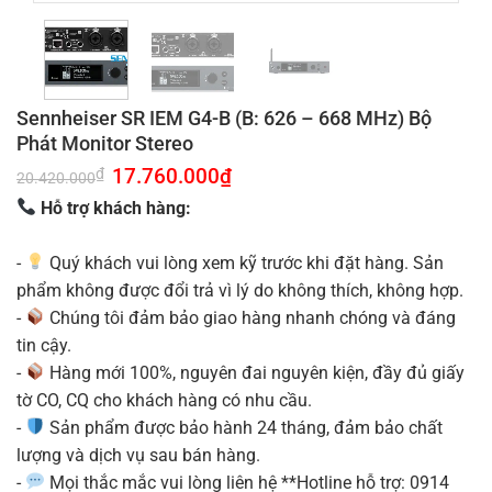
Sennheiser SR IEM G4-B (B: 626 – 668 MHz) Bộ
Phát Monitor Stereo
Giá
17.760.000
₫
Giá
₫
20.420.000
gốc
hiện
là:
tại
Hỗ trợ khách hàng:
20.420.000₫.
là:
17.760.000₫.
-
Quý khách vui lòng xem kỹ trước khi đặt hàng. Sản
phẩm không được đổi trả vì lý do không thích, không hợp.
-
Chúng tôi đảm bảo giao hàng nhanh chóng và đáng
tin cậy.
-
Hàng mới 100%, nguyên đai nguyên kiện, đầy đủ giấy
tờ CO, CQ cho khách hàng có nhu cầu.
-
Sản phẩm được bảo hành 24 tháng, đảm bảo chất
lượng và dịch vụ sau bán hàng.
-
Mọi thắc mắc vui lòng liên hệ **Hotline hỗ trợ: 0914