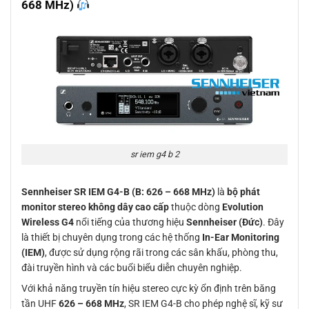
668 MHz)
sr iem g4 b 2
Sennheiser SR IEM G4-B (B: 626 – 668 MHz)
là
bộ phát
monitor stereo không dây cao cấp
thuộc dòng
Evolution
Wireless G4
nổi tiếng của thương hiệu
Sennheiser (Đức)
. Đây
là thiết bị chuyên dụng trong các hệ thống
In-Ear Monitoring
(IEM)
, được sử dụng rộng rãi trong các sân khấu, phòng thu,
đài truyền hình và các buổi biểu diễn chuyên nghiệp.
Với khả năng truyền tín hiệu stereo cực kỳ ổn định trên băng
tần UHF
626 – 668 MHz
, SR IEM G4-B cho phép nghệ sĩ, kỹ sư