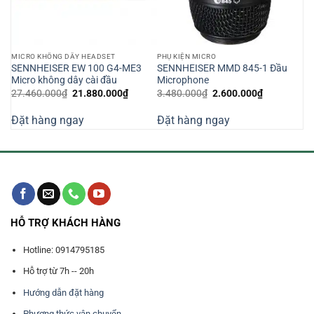
MICRO KHÔNG DÂY HEADSET
PHỤ KIỆN MICRO
SENNHEISER EW 100 G4-ME3
SENNHEISER MMD 845-1 Đầu
Micro không dây cài đầu
Microphone
Giá
Giá
Giá
Giá
27.460.000
₫
21.880.000
₫
3.480.000
₫
2.600.000
₫
gốc
hiện
gốc
hiện
là:
tại
là:
tại
Đặt hàng ngay
Đặt hàng ngay
27.460.000₫.
là:
3.480.000₫.
là:
0.000₫.
21.880.000₫.
2.600.000₫
HỖ TRỢ KHÁCH HÀNG
Hotline: 0914795185
Hỗ trợ từ 7h -- 20h
Hướng dẫn đặt hàng
Phương thức vận chuyển