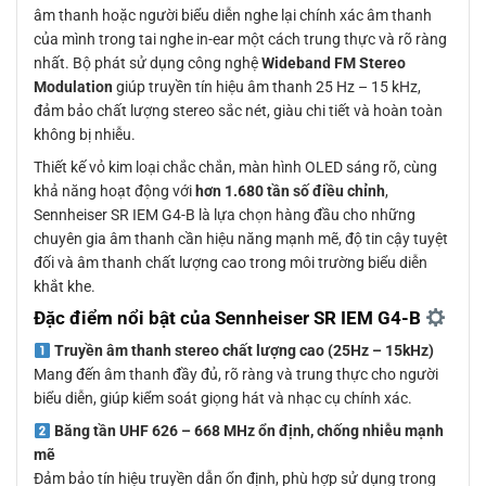
âm thanh hoặc người biểu diễn nghe lại chính xác âm thanh
của mình trong tai nghe in-ear một cách trung thực và rõ ràng
nhất. Bộ phát sử dụng công nghệ
Wideband FM Stereo
Modulation
giúp truyền tín hiệu âm thanh 25 Hz – 15 kHz,
đảm bảo chất lượng stereo sắc nét, giàu chi tiết và hoàn toàn
không bị nhiễu.
Thiết kế vỏ kim loại chắc chắn, màn hình OLED sáng rõ, cùng
khả năng hoạt động với
hơn 1.680 tần số điều chỉnh
,
Sennheiser SR IEM G4-B là lựa chọn hàng đầu cho những
chuyên gia âm thanh cần hiệu năng mạnh mẽ, độ tin cậy tuyệt
đối và âm thanh chất lượng cao trong môi trường biểu diễn
khắt khe.
Đặc điểm nổi bật của Sennheiser SR IEM G4-B
Truyền âm thanh stereo chất lượng cao (25Hz – 15kHz)
Mang đến âm thanh đầy đủ, rõ ràng và trung thực cho người
biểu diễn, giúp kiểm soát giọng hát và nhạc cụ chính xác.
Băng tần UHF 626 – 668 MHz ổn định, chống nhiễu mạnh
mẽ
Đảm bảo tín hiệu truyền dẫn ổn định, phù hợp sử dụng trong