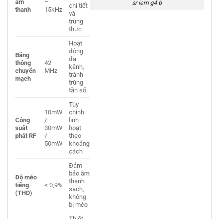
âm
–
sr iem g4 b
chi tiết
thanh
15kHz
và
trung
thực
Hoạt
động
Băng
đa
thông
42
kênh,
chuyển
MHz
tránh
mạch
trùng
tần số
Tùy
10mW
chỉnh
Công
/
linh
suất
30mW
hoạt
phát RF
/
theo
50mW
khoảng
cách
Đảm
bảo âm
Độ méo
thanh
tiếng
< 0,9%
sạch,
(THD)
không
bị méo
Thiết