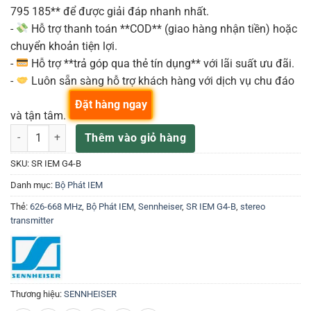
795 185** để được giải đáp nhanh nhất.
-
Hỗ trợ thanh toán **COD** (giao hàng nhận tiền) hoặc
chuyển khoản tiện lợi.
-
Hỗ trợ **trả góp qua thẻ tín dụng** với lãi suất ưu đãi.
-
Luôn sẵn sàng hỗ trợ khách hàng với dịch vụ chu đáo
Đặt hàng ngay
và tận tâm.
Sennheiser SR IEM G4-B (B: 626 - 668 MHz) Bộ Phát Monitor Stereo
Thêm vào giỏ hàng
SKU:
SR IEM G4-B
Danh mục:
Bộ Phát IEM
Thẻ:
626-668 MHz
,
Bộ Phát IEM
,
Sennheiser
,
SR IEM G4-B
,
stereo
transmitter
Thương hiệu:
SENNHEISER