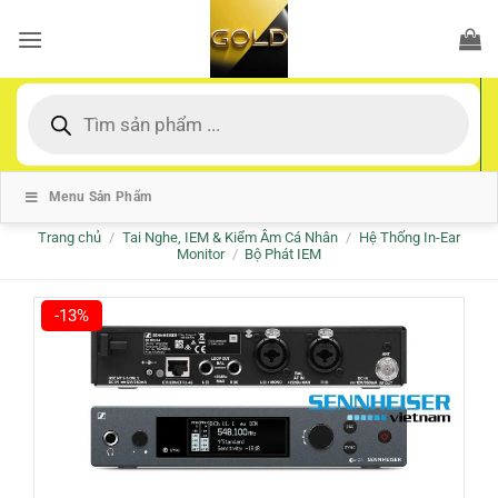
Bỏ
qua
nội
dung
Tìm
kiếm
sản
phẩm
Menu Sản Phẩm
Trang chủ
/
Tai Nghe, IEM & Kiểm Âm Cá Nhân
/
Hệ Thống In-Ear
Monitor
/
Bộ Phát IEM
-13%