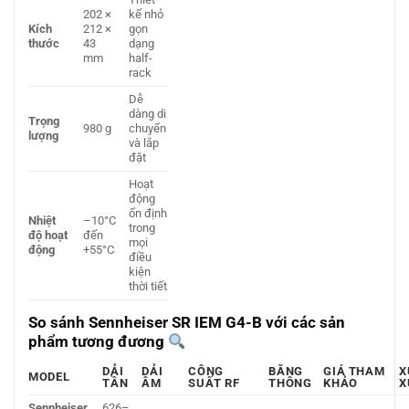
202 ×
kế nhỏ
Kích
212 ×
gọn
thước
43
dạng
mm
half-
rack
Dễ
dàng di
Trọng
980 g
chuyển
lượng
và lắp
đặt
Hoạt
động
ổn định
Nhiệt
–10°C
trong
độ hoạt
đến
mọi
động
+55°C
điều
kiện
thời tiết
So sánh Sennheiser SR IEM G4-B với các sản
phẩm tương đương
DẢI
DẢI
CÔNG
BĂNG
GIÁ THAM
X
MODEL
TẦN
ÂM
SUẤT RF
THÔNG
KHẢO
X
Sennheiser
626–