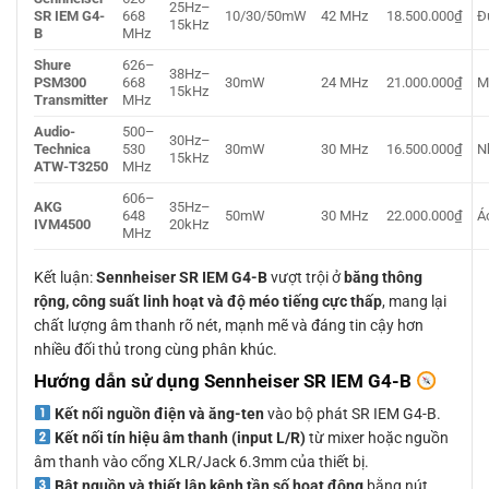
25Hz–
SR IEM G4-
668
10/30/50mW
42 MHz
18.500.000₫
Đ
15kHz
B
MHz
Shure
626–
38Hz–
PSM300
668
30mW
24 MHz
21.000.000₫
M
15kHz
Transmitter
MHz
Audio-
500–
30Hz–
Technica
530
30mW
30 MHz
16.500.000₫
N
15kHz
ATW-T3250
MHz
606–
AKG
35Hz–
648
50mW
30 MHz
22.000.000₫
Á
IVM4500
20kHz
MHz
Kết luận:
Sennheiser SR IEM G4-B
vượt trội ở
băng thông
rộng, công suất linh hoạt và độ méo tiếng cực thấp
, mang lại
chất lượng âm thanh rõ nét, mạnh mẽ và đáng tin cậy hơn
nhiều đối thủ trong cùng phân khúc.
Hướng dẫn sử dụng Sennheiser SR IEM G4-B
Kết nối nguồn điện và ăng-ten
vào bộ phát SR IEM G4-B.
Kết nối tín hiệu âm thanh (input L/R)
từ mixer hoặc nguồn
âm thanh vào cổng XLR/Jack 6.3mm của thiết bị.
Bật nguồn và thiết lập kênh tần số hoạt động
bằng nút