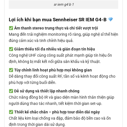
sr iem g4 b 1
Lợi ích khi bạn mua Sennheiser SR IEM G4-B
Âm thanh stereo trung thực và chi tiết vượt trội
Mang đến trải nghiệm monitoring rõ ràng, giúp nghệ sĩ thể hiện
đúng cảm xúc và tinh chỉnh hiệu quả.
Giảm thiểu tối đa nhiễu và gián đoạn tín hiệu
Công nghệ UHF cùng công suất phát mạnh giúp tín hiệu ổn
định, không bị mất kết nối giữa sân khấu và kỹ thuật.
Tùy chỉnh linh hoạt phù hợp mọi không gian
Dễ dàng thay đổi công suất RF, tần số và kênh hoạt động cho
phù hợp với từng buổi diễn.
Dễ sử dụng và thiết lập nhanh chóng
Chức năng đồng bộ IR và giao diện màn hình thân thiện giúp
người dùng thao tác nhanh, tiết kiệm thời gian set-up.
Thiết kế chắc chắn – phù hợp tour diễn dài ngày
Chất liệu kim loại chống va đập, đảm bảo độ bền cao và ổn
định trong thời gian dài sử dụng.