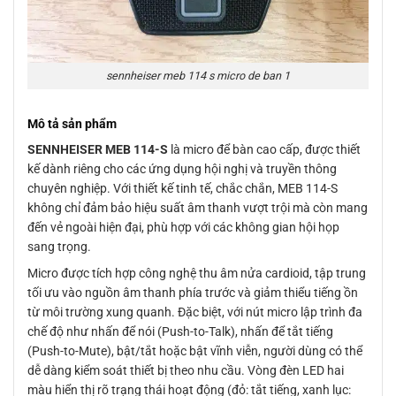
sennheiser meb 114 s micro de ban 1
Mô tả sản phẩm
SENNHEISER MEB 114-S
là micro để bàn cao cấp, được thiết
kế dành riêng cho các ứng dụng hội nghị và truyền thông
chuyên nghiệp. Với thiết kế tinh tế, chắc chắn, MEB 114-S
không chỉ đảm bảo hiệu suất âm thanh vượt trội mà còn mang
đến vẻ ngoài hiện đại, phù hợp với các không gian hội họp
sang trọng.
Micro được tích hợp công nghệ thu âm nửa cardioid, tập trung
tối ưu vào nguồn âm thanh phía trước và giảm thiểu tiếng ồn
từ môi trường xung quanh. Đặc biệt, với nút micro lập trình đa
chế độ như nhấn để nói (Push-to-Talk), nhấn để tắt tiếng
(Push-to-Mute), bật/tắt hoặc bật vĩnh viễn, người dùng có thể
dễ dàng kiểm soát thiết bị theo nhu cầu. Vòng đèn LED hai
màu hiển thị rõ trạng thái hoạt động (đỏ: tắt tiếng, xanh lục: