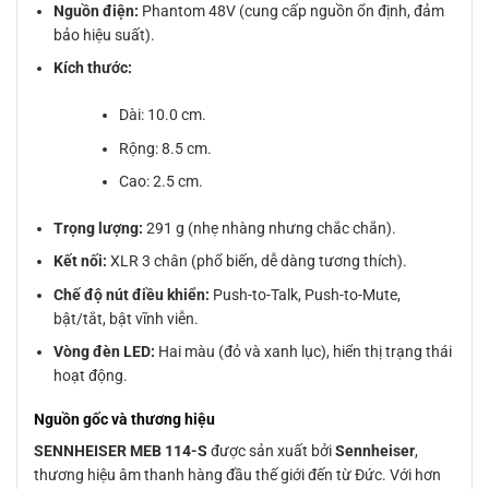
Nguồn điện:
Phantom 48V (cung cấp nguồn ổn định, đảm
bảo hiệu suất).
Kích thước:
Dài: 10.0 cm.
Rộng: 8.5 cm.
Cao: 2.5 cm.
Trọng lượng:
291 g (nhẹ nhàng nhưng chắc chắn).
Kết nối:
XLR 3 chân (phổ biến, dễ dàng tương thích).
Chế độ nút điều khiển:
Push-to-Talk, Push-to-Mute,
bật/tắt, bật vĩnh viễn.
Vòng đèn LED:
Hai màu (đỏ và xanh lục), hiển thị trạng thái
hoạt động.
Nguồn gốc và thương hiệu
SENNHEISER MEB 114-S
được sản xuất bởi
Sennheiser
,
thương hiệu âm thanh hàng đầu thế giới đến từ Đức. Với hơn