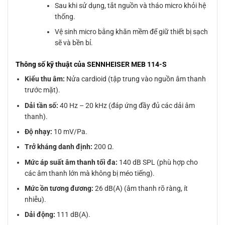
Sau khi sử dụng, tắt nguồn và tháo micro khỏi hệ
thống.
Vệ sinh micro bằng khăn mềm để giữ thiết bị sạch
sẽ và bền bỉ.
Thông số kỹ thuật của SENNHEISER MEB 114-S
Kiểu thu âm:
Nửa cardioid (tập trung vào nguồn âm thanh
trước mặt).
Dải tần số:
40 Hz – 20 kHz (đáp ứng đầy đủ các dải âm
thanh).
Độ nhạy:
10 mV/Pa.
Trở kháng danh định:
200 Ω.
Mức áp suất âm thanh tối đa:
140 dB SPL (phù hợp cho
các âm thanh lớn mà không bị méo tiếng).
Mức ồn tương đương:
26 dB(A) (âm thanh rõ ràng, ít
nhiễu).
Dải động:
111 dB(A).