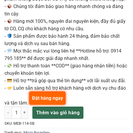
-
Chúng tôi đảm bảo giao hàng nhanh chóng và đáng
tin cậy.
-
Hàng mới 100%, nguyên đai nguyên kiện, đầy đủ giấy
tờ CO, CQ cho khách hàng có nhu cầu.
-
Sản phẩm được bảo hành 24 tháng, đảm bảo chất
lượng và dịch vụ sau bán hàng.
-
Mọi thắc mắc vui lòng liên hệ **Hotline hỗ trợ: 0914
795 185** để được giải đáp nhanh nhất.
-
Hỗ trợ thanh toán **COD** (giao hàng nhận tiền) hoặc
chuyển khoản tiện lợi.
-
Hỗ trợ **trả góp qua thẻ tín dụng** với lãi suất ưu đãi.
-
Luôn sẵn sàng hỗ trợ khách hàng với dịch vụ chu đáo
Đặt hàng ngay
và tận tâm.
SENNHEISER MEB-114-S Micro để bàn , màu đen số lượng
Thêm vào giỏ hàng
SKU:
MEB-114-SB
Danh mục:
Micro Boundary