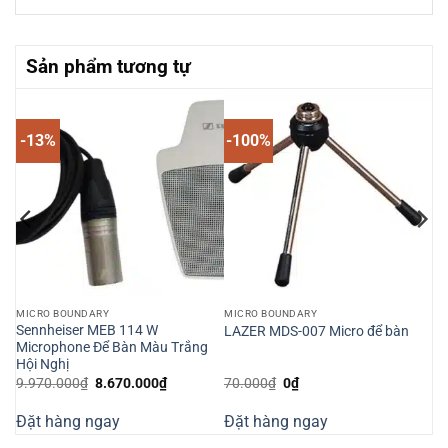
Sản phẩm tương tự
-13%
-100%
MICRO BOUNDARY
MICRO BOUNDARY
Sennheiser MEB 114 W
LAZER MDS-007 Micro để bàn
Microphone Để Bàn Màu Trắng
Hội Nghị
Giá
Giá
Giá
Giá
9.970.000
₫
8.670.000
₫
70.000
₫
0
₫
gốc
hiện
gốc
hiện
là:
tại
là:
tại
Đặt hàng ngay
Đặt hàng ngay
9.970.000₫.
là:
70.000₫.
là:
000₫.
8.670.000₫.
0₫.