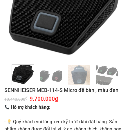
SENNHEISER MEB-114-S Micro để bàn , màu đen
Giá
9.700.000
₫
Giá
₫
10.440.000
gốc
hiện
là:
tại
Hỗ trợ khách hàng:
10.440.000₫.
là:
9.700.000₫.
-
Quý khách vui lòng xem kỹ trước khi đặt hàng. Sản
phẩm không được đổi trả vì lý do không thích, không hợp.