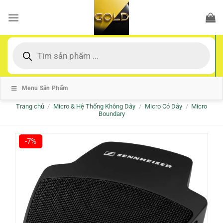
Bỏ
qua
nội
dung
Tìm
kiếm
sản
phẩm
Menu Sản Phẩm
Trang chủ
/
Micro & Hệ Thống Không Dây
/
Micro Có Dây
/
Micro
Boundary
-7%