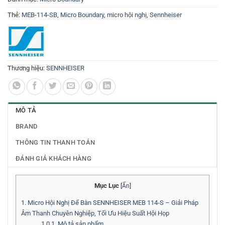
Thẻ:
MEB-114-SB
,
Micro Boundary
,
micro hội nghị
,
Sennheiser
Thương hiệu:
SENNHEISER
MÔ TẢ
BRAND
THÔNG TIN THANH TOÁN
ĐÁNH GIÁ KHÁCH HÀNG
Mục Lục
[
Ẩn
]
1.
Micro Hội Nghị Để Bàn SENNHEISER MEB 114-S – Giải Pháp
Âm Thanh Chuyên Nghiệp, Tối Ưu Hiệu Suất Hội Họp
1.0.1.
Mô tả sản phẩm