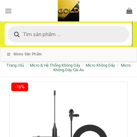
Bỏ
qua
nội
dung
Tìm
kiếm
sản
phẩm
Menu Sản Phẩm
Trang chủ
/
Micro & Hệ Thống Không Dây
/
Micro Không Dây
/
Micro
Không Dây Cài Áo
-16%