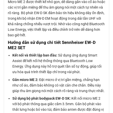
Micro ME 2 được thiết kế nhỏ gọn, dễ dàng gắn vào cổ áo hoặc
các vị trí gần miệng để thu âm giọng nói một cách tự nhiên và
rõ ràng. Bộ phát EW-D SK đảm bảo tín hiệu không dây ổn định,
trong khi bộ nhận EW-D EM hoạt động trong dải tần UHF với
khả năng chống nhiễu vượt trội. Nhờ vào công nghệ Bluetooth
Low Energy, việc thiết lập và điều chỉnh trở nên dễ dàng hơn
bao giờ hết.
Hướng dẫn sử dụng chi tiết Sennheiser EW-D
ME2 SET
Kết nối và thiết lập ban đầu:
Sử dụng ứng dụng Smart
Assist để kết nối hệ thống thông qua Bluetooth Low
Energy. Ứng dụng này hỗ trợ quét tần số tự động, giúp tối
ưu hóa quá trình thiết lập chỉ trong vài phút.
Gắn micro ME 2:
Đặt micro ở vị trí gần miệng, chẳng hạn
như cổ áo, đảm bảo không có vật cản che chắn. Điều này
giúp thu âm giọng nói một cách rõ ràng và trung thực nhất.
Sử dụng bộ phát bodypack EW-D SK:
Kết nối micro ME 2
với bộ phát thông qua giắc cắm 3.5mm. Gắn bộ phát vào
thắt lưng hoặc bỏ vào túi, đảm bảo anten được đặt đúng vị