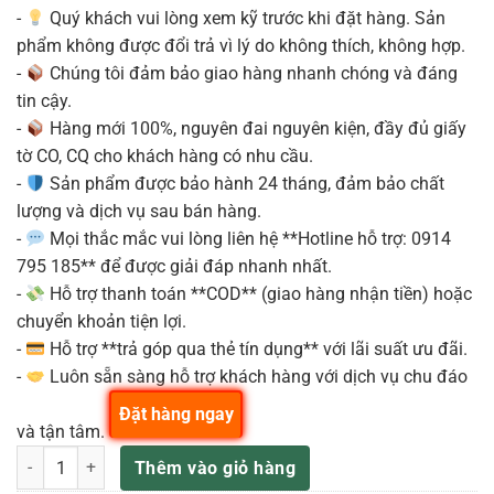
-
Quý khách vui lòng xem kỹ trước khi đặt hàng. Sản
phẩm không được đổi trả vì lý do không thích, không hợp.
-
Chúng tôi đảm bảo giao hàng nhanh chóng và đáng
tin cậy.
-
Hàng mới 100%, nguyên đai nguyên kiện, đầy đủ giấy
tờ CO, CQ cho khách hàng có nhu cầu.
-
Sản phẩm được bảo hành 24 tháng, đảm bảo chất
lượng và dịch vụ sau bán hàng.
-
Mọi thắc mắc vui lòng liên hệ **Hotline hỗ trợ: 0914
795 185** để được giải đáp nhanh nhất.
-
Hỗ trợ thanh toán **COD** (giao hàng nhận tiền) hoặc
chuyển khoản tiện lợi.
-
Hỗ trợ **trả góp qua thẻ tín dụng** với lãi suất ưu đãi.
-
Luôn sẵn sàng hỗ trợ khách hàng với dịch vụ chu đáo
Đặt hàng ngay
và tận tâm.
SENNHEISER EW-D ME2 SET Bộ Micro không dây cài áo số lượng
Thêm vào giỏ hàng