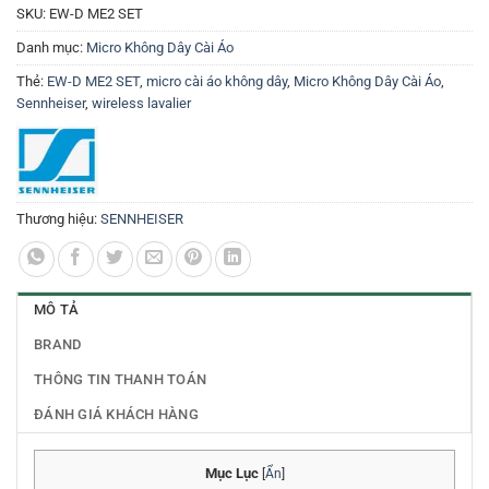
SKU:
EW-D ME2 SET
Danh mục:
Micro Không Dây Cài Áo
Thẻ:
EW-D ME2 SET
,
micro cài áo không dây
,
Micro Không Dây Cài Áo
,
Sennheiser
,
wireless lavalier
Thương hiệu:
SENNHEISER
MÔ TẢ
BRAND
THÔNG TIN THANH TOÁN
ĐÁNH GIÁ KHÁCH HÀNG
Mục Lục
[
Ẩn
]