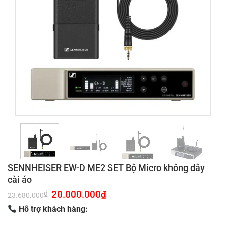
SENNHEISER EW-D ME2 SET Bộ Micro không dây
cài áo
Giá
20.000.000
₫
Giá
₫
23.680.000
gốc
hiện
là:
tại
Hỗ trợ khách hàng:
23.680.000₫.
là:
20.000.000₫.