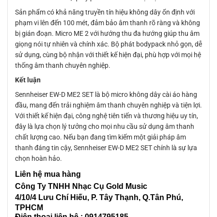
Sản phẩm có khả năng truyền tín hiệu không dây ổn định với
phạm vi lên đến 100 mét, đảm bảo âm thanh rõ ràng và không
bị gián đoạn. Micro ME 2 với hướng thu đa hướng giúp thu âm
giọng nói tự nhiên và chính xác. Bộ phát bodypack nhỏ gọn, dễ
sử dụng, cùng bộ nhận với thiết kế hiện đại, phù hợp với mọi hệ
thống âm thanh chuyên nghiệp.
Kết luận
Sennheiser EW-D ME2 SET là bộ micro không dây cài áo hàng
đầu, mang đến trải nghiệm âm thanh chuyên nghiệp và tiện lợi.
Với thiết kế hiện đại, công nghệ tiên tiến và thương hiệu uy tín,
đây là lựa chọn lý tưởng cho mọi nhu cầu sử dụng âm thanh
chất lượng cao. Nếu bạn đang tìm kiếm một giải pháp âm
thanh đáng tin cậy, Sennheiser EW-D ME2 SET chính là sự lựa
chọn hoàn hảo.
Liên
hệ mua hàng
Công Ty TNHH Nhạc Cụ Gold Music
4/10/4 L
ưu Chí Hiếu, P. Tây Thạnh
, Q.Tân Phú,
TPHCM
Điện thoại liên hệ : 0914795185