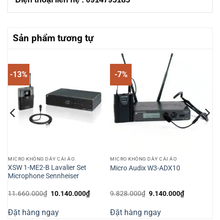
Sản phẩm tương tự
-13%
-7%
MICRO KHÔNG DÂY CÀI ÁO
MICRO KHÔNG DÂY CÀI ÁO
XSW 1-ME2-B Lavalier Set
Micro Audix W3-ADX10
dây
Microphone Sennheiser
Giá
Giá
Giá
Giá
11.660.000
₫
10.140.000
₫
9.828.000
₫
9.140.000
₫
n
gốc
hiện
gốc
hiện
là:
tại
là:
tại
Đặt hàng ngay
Đặt hàng ngay
11.660.000₫.
là:
9.828.000₫.
là:
980.000₫.
10.140.000₫.
9.140.000₫