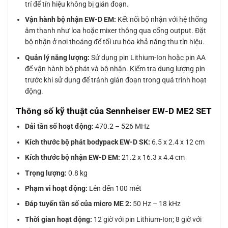
trí để tín hiệu không bị gián đoạn.
Vận hành bộ nhận EW-D EM:
Kết nối bộ nhận với hệ thống
âm thanh như loa hoặc mixer thông qua cổng output. Đặt
bộ nhận ở nơi thoáng để tối ưu hóa khả năng thu tín hiệu.
Quản lý năng lượng:
Sử dụng pin Lithium-Ion hoặc pin AA
để vận hành bộ phát và bộ nhận. Kiểm tra dung lượng pin
trước khi sử dụng để tránh gián đoạn trong quá trình hoạt
động.
Thông số kỹ thuật của Sennheiser EW-D ME2 SET
Dải tần số hoạt động:
470.2 – 526 MHz
Kích thước bộ phát bodypack EW-D SK:
6.5 x 2.4 x 12 cm
Kích thước bộ nhận EW-D EM:
21.2 x 16.3 x 4.4 cm
Trọng lượng:
0.8 kg
Phạm vi hoạt động:
Lên đến 100 mét
Đáp tuyến tần số của micro ME 2:
50 Hz – 18 kHz
Thời gian hoạt động:
12 giờ với pin Lithium-Ion; 8 giờ với