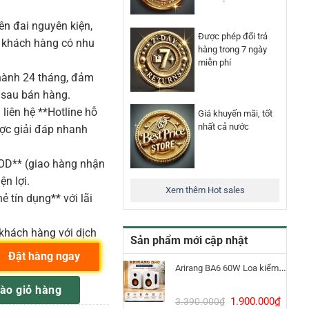
n đai nguyên kiện,
Được phép đổi trả
o khách hàng có nhu
hàng trong 7 ngày
miễn phí
ành 24 tháng, đảm
 sau bán hàng.
liên hệ **Hotline hỗ
Giá khuyến mãi, tốt
nhất cả nước
ược giải đáp nhanh
COD** (giao hàng nhận
ện lợi.
Xem thêm Hot sales
ẻ tín dụng** với lãi
khách hàng với dịch
Sản phẩm mới cập nhật
Đặt hàng ngay
Arirang BA6 60W Loa kiểm âm Bluetooth 5.3
 Không Dây Cầm Tay số lượng
ào giỏ hàng
Giá
Giá
1.900.000
₫
3.390.000
₫