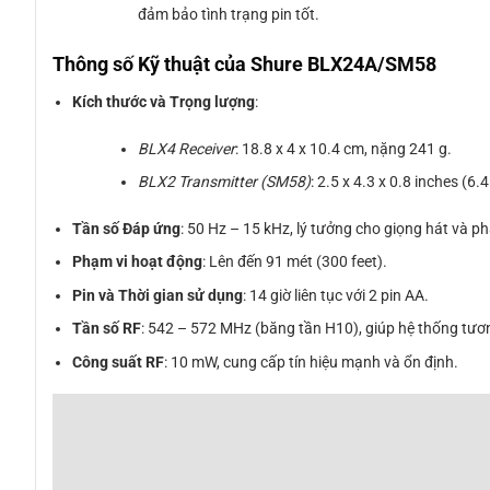
đảm bảo tình trạng pin tốt.
Thông số Kỹ thuật của
Shure BLX24A/SM58
Kích thước và Trọng lượng
:
BLX4 Receiver
: 18.8 x 4 x 10.4 cm, nặng 241 g.
BLX2 Transmitter (SM58)
: 2.5 x 4.3 x 0.8 inches (6
Tần số Đáp ứng
: 50 Hz – 15 kHz, lý tưởng cho giọng hát và ph
Phạm vi hoạt động
: Lên đến 91 mét (300 feet).
Pin và Thời gian sử dụng
: 14 giờ liên tục với 2 pin AA.
Tần số RF
: 542 – 572 MHz (băng tần H10), giúp hệ thống tươn
Công suất RF
: 10 mW, cung cấp tín hiệu mạnh và ổn định.