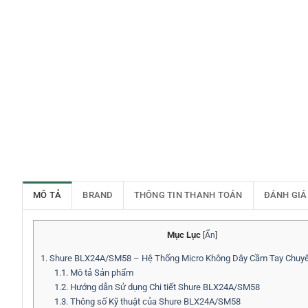
MÔ TẢ
BRAND
THÔNG TIN THANH TOÁN
ĐÁNH GIÁ
Mục Lục
[
Ẩn
]
1.
Shure BLX24A/SM58 – Hệ Thống Micro Không Dây Cầm Tay Chuyê
1.1.
Mô tả Sản phẩm
1.2.
Hướng dẫn Sử dụng Chi tiết Shure BLX24A/SM58
1.3.
Thông số Kỹ thuật của Shure BLX24A/SM58