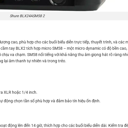
Shure BLX24ASM58 2
ượng cao, phù hợp cho các buổi biểu diễn trực tiếp, thuyết trình, và các
 cầm tay BLX2 tích hợp micro SM58 – một micro dynamic có độ bền cao, v
i chịu va chạm. SM58 nổi tiếng với khả năng thu âm giọng hát rõ ràng nhờ
g lại âm thanh tự nhiên và trong trẻo.
ra XLR hoặc 1/4 inch.
ự động chọn tần số phù hợp và đảm bảo tín hiệu ổn định.
oạt động lên đến 14 giờ, thích hợp cho các buổi biểu diễn dài. Kiểm tra đ