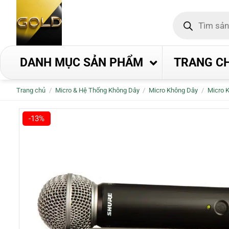
Bỏ
Tìm
qua
kiếm
nội
sản
phẩm
dung
DANH MỤC SẢN PHẨM
TRANG C
Trang chủ
/
Micro & Hệ Thống Không Dây
/
Micro Không Dây
/
Micro 
-13%