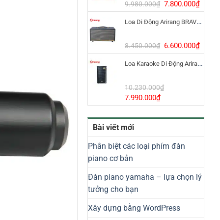
8.800.000₫.
Giá
Giá
7.800.000
₫
9.980.000
₫
gốc
hiện
Loa Di Động Arirang BRAVO 8 800W Có Micro
là:
tại
9.980.000₫.
là:
7.800
Giá
Giá
6.600.000
₫
8.450.000
₫
gốc
hiện
Loa Karaoke Di Động Arirang EDGE-X Model I
là:
tại
8.450.000₫.
là:
6.600
10.230.000
₫
Giá
Giá
7.990.000
₫
gốc
hiện
là:
tại
Bài viết mới
10.230.000₫.
là:
7.990.000₫.
Phân biệt các loại phím đàn
piano cơ bản
Đàn piano yamaha – lựa chọn lý
tưởng cho bạn
Xây dựng bằng WordPress