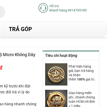
Hỗ trợ
khách hàng 0914795185
TRẢ GÓP
 Micro Không Dây
Tiêu chí hoạt động
₫
Giá
Phát hiện hàng
hiện
giả, bạn trả hàng
tại
và nhận
là:
thêm
100%
giá trị.
11.830.000₫.
m kỹ trước khi đặt
 đổi trả vì lý do
Giao hàng miễn
phí , nhanh chóng
toàn HCM với đơn
iao hàng nhanh chóng
> 1 triệu