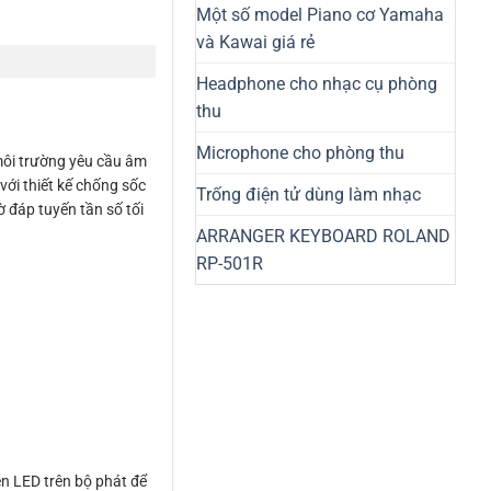
Một số model Piano cơ Yamaha
và Kawai giá rẻ
Headphone cho nhạc cụ phòng
thu
Microphone cho phòng thu
 môi trường yêu cầu âm
ới thiết kế chống sốc
Trống điện tử dùng làm nhạc
 đáp tuyến tần số tối
ARRANGER KEYBOARD ROLAND
RP-501R
èn LED trên bộ phát để