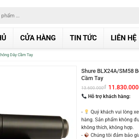
HỦ
CỬA HÀNG
TIN TỨC
LIÊN HỆ
Không Dây Cầm Tay
Shure BLX24A/SM58 Bộ
Cầm Tay
Giá
11.830.000
₫
13.600.000
gốc
là:
Hỗ trợ khách hàng:
13.600.000₫.
-
Quý khách vui lòng xe
hàng. Sản phẩm không được
không thích, không hợp.
-
Chúng tôi đảm bảo g