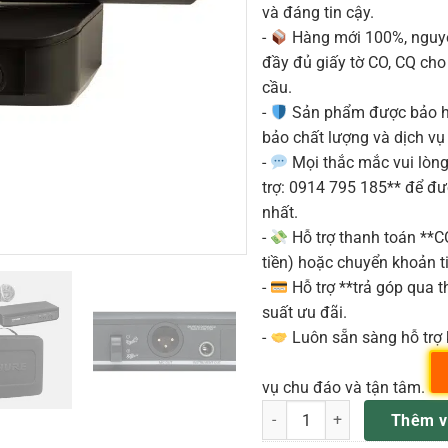
và đáng tin cậy.
-
Hàng mới 100%, nguyê
đầy đủ giấy tờ CO, CQ ch
cầu.
-
Sản phẩm được bảo h
bảo chất lượng và dịch vụ
-
Mọi thắc mắc vui lòng 
trợ: 0914 795 185** để đ
nhất.
-
Hỗ trợ thanh toán **
tiền) hoặc chuyển khoản ti
-
Hỗ trợ **trả góp qua th
suất ưu đãi.
-
Luôn sẵn sàng hỗ trợ 
vụ chu đáo và tận tâm.
Shure BLX24A/SM58 Bộ Micro
Thêm v