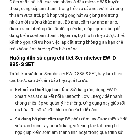
Điểm nhấn nổi bật của sản phẩm là đầu micro e 835 huyền
thoại, cung cấp âm thanh trong trẻo và sắc nét với khả năng
thu âm vượt trội, phù hợp với giọng hát và giọng nói trong
nhiều môi trường khác nhau. Bộ phát cầm tay nhẹ nhàng,
được trang bị công tắc tắt tiếng tiện lợi, giúp người dùng dễ
dàng kiểm soát âm thanh. Ngoài ra, bộ thu tín hiệu được thiết
kế nhỏ gọn, tối ưu hóa việc lắp đặt trong không gian hạn chế
mà không ảnh hưởng đến hiệu năng.
Hướng dẫn sử dụng chi tiết Sennheiser EW-D
835-S SET
Trước khi sử dụng Sennheiser EW-D 835-S SET, hãy làm theo
các bước sau để đảm bảo hiệu quả tối ưu:
Kết nối và thiết lập ban đầu:
Sử dụng ứng dụng EW-D
Smart Assist qua kết nối Bluetooth Low Energy để nhanh
chóng thiết lập và quản lý hệ thống. Ứng dụng này giúp tối
ưu hóa tần số và cấu hình một cách dễ dàng.
Sử dụng bộ phát cầm tay:
Bộ phát cầm tay được thiết kế để
vừa vặn trong tay người dùng, với công tắc tắt tiếng tích
hợp giúp kiểm soát âm thanh linh hoạt trong quá trình sử