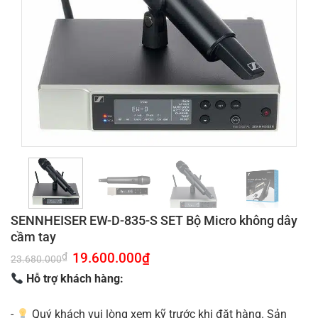
SENNHEISER EW-D-835-S SET Bộ Micro không dây
cầm tay
Giá
19.600.000
₫
Giá
₫
23.680.000
gốc
hiện
là:
tại
Hỗ trợ khách hàng:
23.680.000₫.
là:
19.600.000₫.
-
Quý khách vui lòng xem kỹ trước khi đặt hàng. Sản