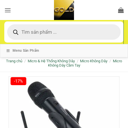
Bỏ
qua
nội
dung
Tìm
kiếm
sản
phẩm
Menu Sản Phẩm
Trang chủ
/
Micro & Hệ Thống Không Dây
/
Micro Không Dây
/
Micro
Không Dây Cầm Tay
-17%