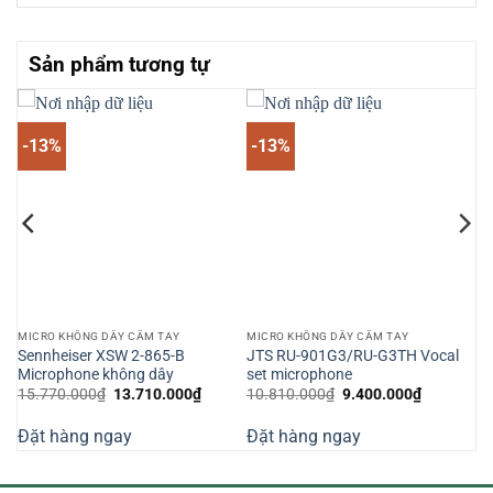
Sản phẩm tương tự
-13%
-13%
MICRO KHÔNG DÂY CẦM TAY
MICRO KHÔNG DÂY CẦM TAY
Sennheiser XSW 2-865-B
JTS RU-901G3/RU-G3TH Vocal
Microphone không dây
set microphone
Giá
Giá
Giá
Giá
15.770.000
₫
13.710.000
₫
10.810.000
₫
9.400.000
₫
gốc
hiện
gốc
hiện
là:
tại
là:
tại
Đặt hàng ngay
Đặt hàng ngay
15.770.000₫.
là:
10.810.000₫.
là:
000₫.
13.710.000₫.
9.400.000