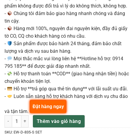
phẩm không được đổi trả vì lý do không thích, không hợp.
-
Chúng tôi đảm bảo giao hàng nhanh chóng và đáng
tin cậy.
-
Hàng mới 100%, nguyên đai nguyên kiện, đầy đủ giấy
tờ CO, CQ cho khách hàng có nhu cầu.
-
Sản phẩm được bảo hành 24 tháng, đảm bảo chất
lượng và dịch vụ sau bán hàng.
-
Mọi thắc mắc vui lòng liên hệ **Hotline hỗ trợ: 0914
795 185** để được giải đáp nhanh nhất.
-
Hỗ trợ thanh toán **COD** (giao hàng nhận tiền) hoặc
chuyển khoản tiện lợi.
-
Hỗ trợ **trả góp qua thẻ tín dụng** với lãi suất ưu đãi.
-
Luôn sẵn sàng hỗ trợ khách hàng với dịch vụ chu đáo
Đặt hàng ngay
và tận tâm.
SENNHEISER EW-D-835-S SET Bộ Micro không dây cầm tay số lượn
Thêm vào giỏ hàng
SKU:
EW-D-835-S SET