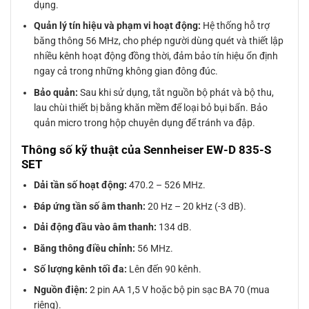
dụng.
Quản lý tín hiệu và phạm vi hoạt động:
Hệ thống hỗ trợ
băng thông 56 MHz, cho phép người dùng quét và thiết lập
nhiều kênh hoạt động đồng thời, đảm bảo tín hiệu ổn định
ngay cả trong những không gian đông đúc.
Bảo quản:
Sau khi sử dụng, tắt nguồn bộ phát và bộ thu,
lau chùi thiết bị bằng khăn mềm để loại bỏ bụi bẩn. Bảo
quản micro trong hộp chuyên dụng để tránh va đập.
Thông số kỹ thuật của Sennheiser EW-D 835-S
SET
Dải tần số hoạt động:
470.2 – 526 MHz.
Đáp ứng tần số âm thanh:
20 Hz – 20 kHz (-3 dB).
Dải động đầu vào âm thanh:
134 dB.
Băng thông điều chỉnh:
56 MHz.
Số lượng kênh tối đa:
Lên đến 90 kênh.
Nguồn điện:
2 pin AA 1,5 V hoặc bộ pin sạc BA 70 (mua
riêng).