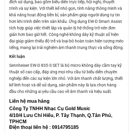
đích sử dụng, bao gồm biểu diễn trực tiếp, hội nghị, thuyết
trình và sự kiện. Với thiết kế nhỏ gọn, tính năng thông minh và
khả năng hoạt động bền bỉ, sản phẩm giúp người dùng tự tin
hơn khi trình diễn trên sân khấu. Ứng dụng EW-D Smart Assist
tích hợp giúp việc thiết lập và quản lý hệ thống trở nên đơn
giản hơn bao giờ hết. Công nghệ không dây kỹ thuật số hiện
đại giúp giảm thiểu độ trễ và loại bỏ hoàn toàn hiện tượng méo
tiếng, mang lại trải nghiệm âm thanh trung thực và sống động.
Kết luận
Sennheiser EW-D 835-S SET là bộ micro không dây cầm tay kỹ
thuật số cao cấp, đáp ứng mọi nhu cầu từ biểu diễn chuyên
nghiệp đến các sự kiện lớn nhỏ. Với âm thanh chất lượng, thiết
kế linh hoạt và dễ sử dụng, sản phẩm này là lựa chọn hàng
đầu cho những ai yêu cầu cao về âm thanh và hiệu suất.
Liên
hệ mua hàng
Công Ty TNHH Nhạc Cụ Gold Music
4/10/4 L
ưu Chí Hiếu, P. Tây Thạnh
, Q.Tân Phú,
TPHCM
Điện thoại liên hệ : 0914795185