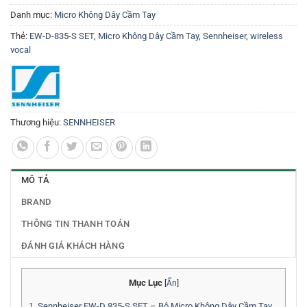
Danh mục:
Micro Không Dây Cầm Tay
Thẻ:
EW-D-835-S SET
,
Micro Không Dây Cầm Tay
,
Sennheiser
,
wireless
vocal
Thương hiệu:
SENNHEISER
MÔ TẢ
BRAND
THÔNG TIN THANH TOÁN
ĐÁNH GIÁ KHÁCH HÀNG
Mục Lục
[
Ẩn
]
1.
Sennheiser EW-D 835-S SET – Bộ Micro Không Dây Cầm Tay