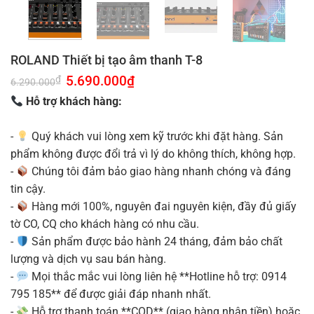
ROLAND Thiết bị tạo âm thanh T-8
Giá
5.690.000
₫
Giá
₫
6.290.000
gốc
hiện
là:
tại
Hỗ trợ khách hàng:
6.290.000₫.
là:
5.690.000₫.
-
Quý khách vui lòng xem kỹ trước khi đặt hàng. Sản
phẩm không được đổi trả vì lý do không thích, không hợp.
-
Chúng tôi đảm bảo giao hàng nhanh chóng và đáng
tin cậy.
-
Hàng mới 100%, nguyên đai nguyên kiện, đầy đủ giấy
tờ CO, CQ cho khách hàng có nhu cầu.
-
Sản phẩm được bảo hành 24 tháng, đảm bảo chất
lượng và dịch vụ sau bán hàng.
-
Mọi thắc mắc vui lòng liên hệ **Hotline hỗ trợ: 0914
795 185** để được giải đáp nhanh nhất.
-
Hỗ trợ thanh toán **COD** (giao hàng nhận tiền) hoặc