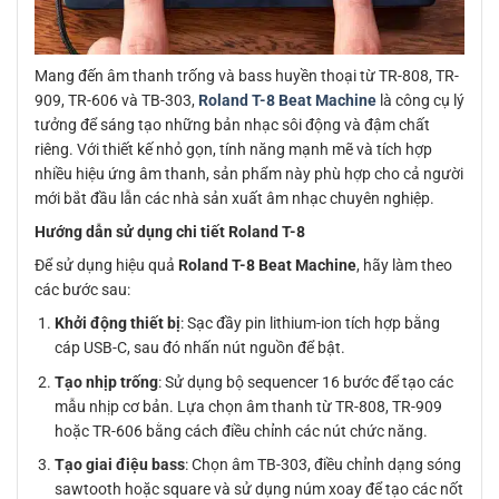
Mang đến âm thanh trống và bass huyền thoại từ TR-808, TR-
909, TR-606 và TB-303,
Roland T-8 Beat Machine
là công cụ lý
tưởng để sáng tạo những bản nhạc sôi động và đậm chất
riêng. Với thiết kế nhỏ gọn, tính năng mạnh mẽ và tích hợp
nhiều hiệu ứng âm thanh, sản phẩm này phù hợp cho cả người
mới bắt đầu lẫn các nhà sản xuất âm nhạc chuyên nghiệp.
Hướng dẫn sử dụng chi tiết Roland T-8
Để sử dụng hiệu quả
Roland T-8 Beat Machine
, hãy làm theo
các bước sau:
Khởi động thiết bị
: Sạc đầy pin lithium-ion tích hợp bằng
cáp USB-C, sau đó nhấn nút nguồn để bật.
Tạo nhịp trống
: Sử dụng bộ sequencer 16 bước để tạo các
mẫu nhịp cơ bản. Lựa chọn âm thanh từ TR-808, TR-909
hoặc TR-606 bằng cách điều chỉnh các nút chức năng.
Tạo giai điệu bass
: Chọn âm TB-303, điều chỉnh dạng sóng
sawtooth hoặc square và sử dụng núm xoay để tạo các nốt