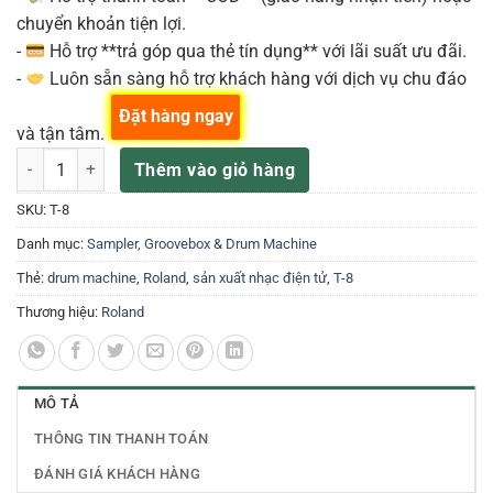
chuyển khoản tiện lợi.
-
Hỗ trợ **trả góp qua thẻ tín dụng** với lãi suất ưu đãi.
-
Luôn sẵn sàng hỗ trợ khách hàng với dịch vụ chu đáo
Đặt hàng ngay
và tận tâm.
ROLAND Thiết bị tạo âm thanh T-8 số lượng
Thêm vào giỏ hàng
SKU:
T-8
Danh mục:
Sampler, Groovebox & Drum Machine
Thẻ:
drum machine
,
Roland
,
sản xuất nhạc điện tử
,
T-8
Thương hiệu:
Roland
MÔ TẢ
THÔNG TIN THANH TOÁN
ĐÁNH GIÁ KHÁCH HÀNG