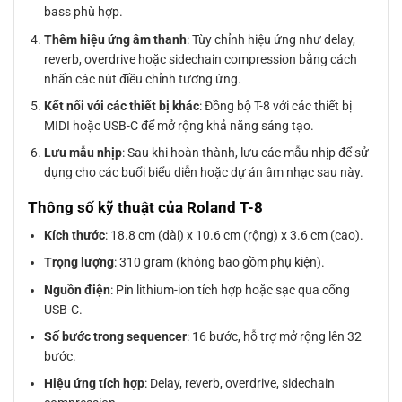
bass phù hợp.
Thêm hiệu ứng âm thanh
: Tùy chỉnh hiệu ứng như delay,
reverb, overdrive hoặc sidechain compression bằng cách
nhấn các nút điều chỉnh tương ứng.
Kết nối với các thiết bị khác
: Đồng bộ T-8 với các thiết bị
MIDI hoặc USB-C để mở rộng khả năng sáng tạo.
Lưu mẫu nhịp
: Sau khi hoàn thành, lưu các mẫu nhịp để sử
dụng cho các buổi biểu diễn hoặc dự án âm nhạc sau này.
Thông số kỹ thuật của Roland T-8
Kích thước
: 18.8 cm (dài) x 10.6 cm (rộng) x 3.6 cm (cao).
Trọng lượng
: 310 gram (không bao gồm phụ kiện).
Nguồn điện
: Pin lithium-ion tích hợp hoặc sạc qua cổng
USB-C.
Số bước trong sequencer
: 16 bước, hỗ trợ mở rộng lên 32
bước.
Hiệu ứng tích hợp
: Delay, reverb, overdrive, sidechain