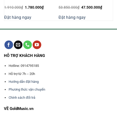
Giá
Giá
Giá
Giá
1.910.000
₫
1.780.000
₫
53.850.000
₫
47.500.000
₫
gốc
hiện
gốc
hiện
là:
tại
là:
tại
Đặt hàng ngay
Đặt hàng ngay
1.910.000₫.
là:
53.850.000₫.
là:
000₫.
1.780.000₫.
47.500.0
HỖ TRỢ KHÁCH HÀNG
Hotline: 0914795185
Hỗ trợ từ 7h -- 20h
Hướng dẫn đặt hàng
Phương thức vận chuyển
Chính sách đổi trả
VỀ GoldMusic.vn