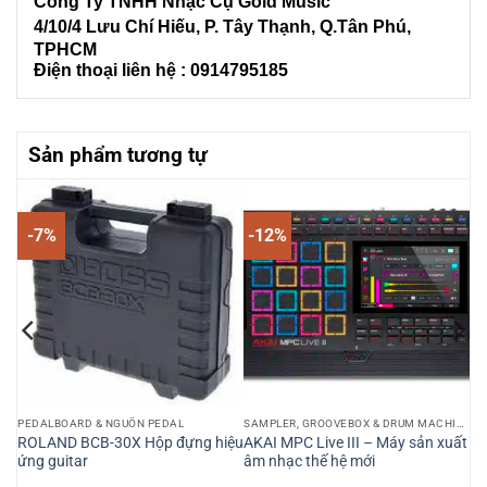
Công Ty TNHH Nhạc Cụ Gold Music
4/10/4 L
ưu Chí Hiếu, P. Tây Thạnh
, Q.Tân Phú,
TPHCM
Điện thoại liên hệ : 0914795185
Sản phẩm tương tự
-7%
-12%
SAMPLER, GROOVEBOX & DRUM MACHINE
PEDALBOARD & NGUỒN PEDAL
SAMPLER, GROOVEBOX & DRUM MACHINE
ROLAND BCB-30X Hộp đựng hiệu
AKAI MPC Live III – Máy sản xuất
ứng guitar
âm nhạc thế hệ mới