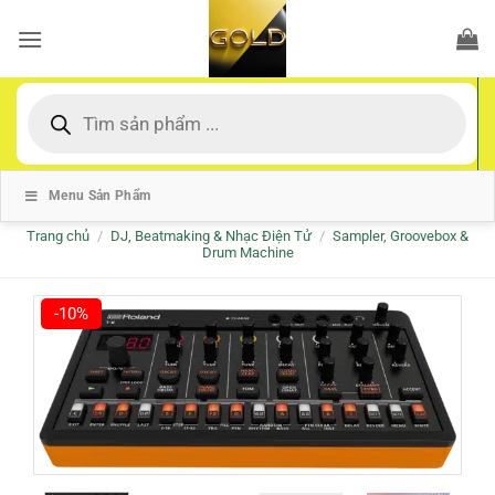
Bỏ
qua
nội
dung
Tìm
kiếm
sản
phẩm
Menu Sản Phẩm
Trang chủ
/
DJ, Beatmaking & Nhạc Điện Tử
/
Sampler, Groovebox &
Drum Machine
-10%