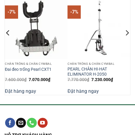
-7%
-7%
CHÂN TRỐNG & CHÂN CYMBAL
CHÂN TRỐNG & CHÂN CYMBAL
rl
PEARL CHÂN HI-HAT
Đai đeo trống Pearl CXT1
ELIMINATOR H-2050
Giá
Giá
Giá
Giá
7.600.000
₫
7.070.000
₫
7.770.000
₫
7.230.000
₫
gốc
hiện
gốc
hiện
là:
tại
là:
tại
Đặt hàng ngay
Đặt hàng ngay
7.600.000₫.
là:
7.770.000₫.
là:
000₫.
7.070.000₫.
7.230.000₫