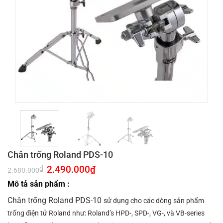
Chân trống Roland PDS-10
Giá
2.490.000
₫
Giá
₫
2.680.000
gốc
hiện
là:
tại
Mô tả sản phẩm :
2.680.000₫.
là:
2.490.000₫.
Chân trống Roland PDS-10
sử dụng cho các dòng sản phẩm
trống điện tử Roland như: Roland’s HPD-, SPD-, VG-, và VB-series