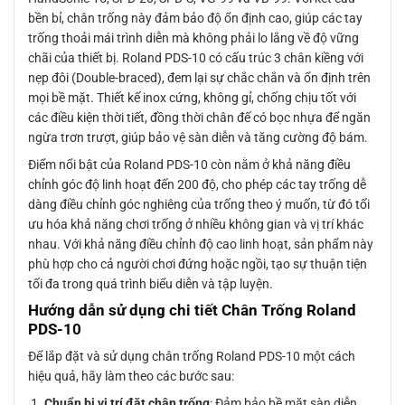
bền bỉ, chân trống này đảm bảo độ ổn định cao, giúp các tay
trống thoải mái trình diễn mà không phải lo lắng về độ vững
chãi của thiết bị. Roland PDS-10 có cấu trúc 3 chân kiềng với
nẹp đôi (Double-braced), đem lại sự chắc chắn và ổn định trên
mọi bề mặt. Thiết kế inox cứng, không gỉ, chống chịu tốt với
các điều kiện thời tiết, đồng thời chân đế có bọc nhựa để ngăn
ngừa trơn trượt, giúp bảo vệ sàn diễn và tăng cường độ bám.
Điểm nổi bật của Roland PDS-10 còn nằm ở khả năng điều
chỉnh góc độ linh hoạt đến 200 độ, cho phép các tay trống dễ
dàng điều chỉnh góc nghiêng của trống theo ý muốn, từ đó tối
ưu hóa khả năng chơi trống ở nhiều không gian và vị trí khác
nhau. Với khả năng điều chỉnh độ cao linh hoạt, sản phẩm này
phù hợp cho cả người chơi đứng hoặc ngồi, tạo sự thuận tiện
tối đa trong quá trình biểu diễn và tập luyện.
Hướng dẫn sử dụng chi tiết Chân Trống Roland
PDS-10
Để lắp đặt và sử dụng chân trống Roland PDS-10 một cách
hiệu quả, hãy làm theo các bước sau:
Chuẩn bị vị trí đặt chân trống
: Đảm bảo bề mặt sàn diễn