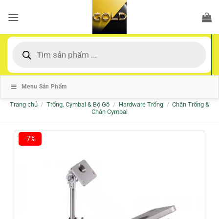
Bỏ
qua
nội
dung
Tìm
kiếm
sản
phẩm
Menu Sản Phẩm
Trang chủ
/
Trống, Cymbal & Bộ Gõ
/
Hardware Trống
/
Chân Trống &
Chân Cymbal
-7%