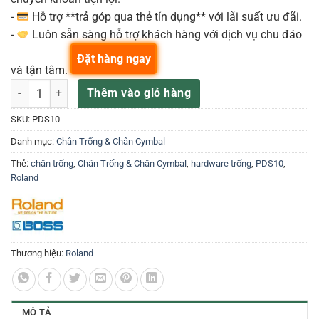
-
Hỗ trợ **trả góp qua thẻ tín dụng** với lãi suất ưu đãi.
-
Luôn sẵn sàng hỗ trợ khách hàng với dịch vụ chu đáo
Đặt hàng ngay
và tận tâm.
Chân trống Roland PDS-10 số lượng
Thêm vào giỏ hàng
SKU:
PDS10
Danh mục:
Chân Trống & Chân Cymbal
Thẻ:
chân trống
,
Chân Trống & Chân Cymbal
,
hardware trống
,
PDS10
,
Roland
Thương hiệu:
Roland
MÔ TẢ