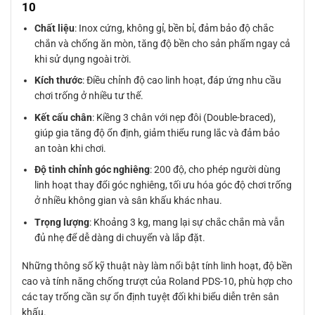
10
Chất liệu
: Inox cứng, không gỉ, bền bỉ, đảm bảo độ chắc
chắn và chống ăn mòn, tăng độ bền cho sản phẩm ngay cả
khi sử dụng ngoài trời.
Kích thước
: Điều chỉnh độ cao linh hoạt, đáp ứng nhu cầu
chơi trống ở nhiều tư thế.
Kết cấu chân
: Kiềng 3 chân với nẹp đôi (Double-braced),
giúp gia tăng độ ổn định, giảm thiểu rung lắc và đảm bảo
an toàn khi chơi.
Độ tinh chỉnh góc nghiêng
: 200 độ, cho phép người dùng
linh hoạt thay đổi góc nghiêng, tối ưu hóa góc độ chơi trống
ở nhiều không gian và sân khấu khác nhau.
Trọng lượng
: Khoảng 3 kg, mang lại sự chắc chắn mà vẫn
đủ nhẹ để dễ dàng di chuyển và lắp đặt.
Những thông số kỹ thuật này làm nổi bật tính linh hoạt, độ bền
cao và tính năng chống trượt của Roland PDS-10, phù hợp cho
các tay trống cần sự ổn định tuyệt đối khi biểu diễn trên sân
khấu.