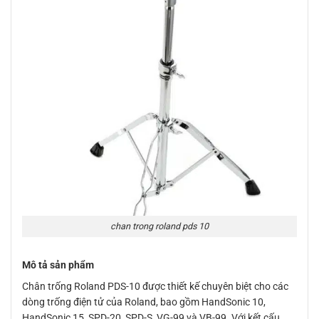
chan trong roland pds 10
Mô tả sản phẩm
Chân trống Roland PDS-10 được thiết kế chuyên biệt cho các
dòng trống điện tử của Roland, bao gồm HandSonic 10,
HandSonic 15, SPD-20, SPD-S, VG-99 và VB-99. Với kết cấu