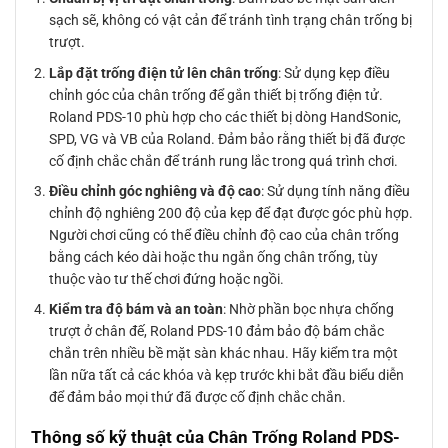
sạch sẽ, không có vật cản để tránh tình trạng chân trống bị
trượt.
Lắp đặt trống điện tử lên chân trống
: Sử dụng kẹp điều
chỉnh góc của chân trống để gắn thiết bị trống điện tử.
Roland PDS-10 phù hợp cho các thiết bị dòng HandSonic,
SPD, VG và VB của Roland. Đảm bảo rằng thiết bị đã được
cố định chắc chắn để tránh rung lắc trong quá trình chơi.
Điều chỉnh góc nghiêng và độ cao
: Sử dụng tính năng điều
chỉnh độ nghiêng 200 độ của kẹp để đạt được góc phù hợp.
Người chơi cũng có thể điều chỉnh độ cao của chân trống
bằng cách kéo dài hoặc thu ngắn ống chân trống, tùy
thuộc vào tư thế chơi đứng hoặc ngồi.
Kiểm tra độ bám và an toàn
: Nhờ phần bọc nhựa chống
trượt ở chân đế, Roland PDS-10 đảm bảo độ bám chắc
chắn trên nhiều bề mặt sàn khác nhau. Hãy kiểm tra một
lần nữa tất cả các khóa và kẹp trước khi bắt đầu biểu diễn
để đảm bảo mọi thứ đã được cố định chắc chắn.
Thông số kỹ thuật của Chân Trống Roland PDS-