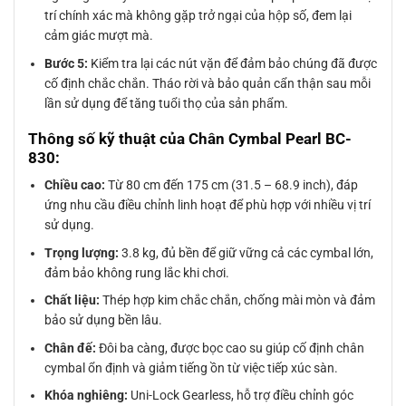
trí chính xác mà không gặp trở ngại của hộp số, đem lại
cảm giác mượt mà.
Bước 5:
Kiểm tra lại các nút vặn để đảm bảo chúng đã được
cố định chắc chắn. Tháo rời và bảo quản cẩn thận sau mỗi
lần sử dụng để tăng tuổi thọ của sản phẩm.
Thông số kỹ thuật của Chân Cymbal Pearl BC-
830:
Chiều cao:
Từ 80 cm đến 175 cm (31.5 – 68.9 inch), đáp
ứng nhu cầu điều chỉnh linh hoạt để phù hợp với nhiều vị trí
sử dụng.
Trọng lượng:
3.8 kg, đủ bền để giữ vững cả các cymbal lớn,
đảm bảo không rung lắc khi chơi.
Chất liệu:
Thép hợp kim chắc chắn, chống mài mòn và đảm
bảo sử dụng bền lâu.
Chân đế:
Đôi ba càng, được bọc cao su giúp cố định chân
cymbal ổn định và giảm tiếng ồn từ việc tiếp xúc sàn.
Khóa nghiêng:
Uni-Lock Gearless, hỗ trợ điều chỉnh góc