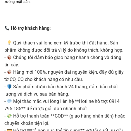
xuống mặt sàn.
Hỗ trợ khách hàng:
-
Quý khách vui lòng xem kỹ trước khi đặt hàng. Sản
phẩm không được đổi trả vì lý do không thích, không hợp.
-
Chúng tôi đảm bảo giao hàng nhanh chóng và đáng
tin cậy.
-
Hàng mới 100%, nguyên đai nguyên kiện, đầy đủ giấy
tờ CO, CQ cho khách hàng có nhu cầu.
-
Sản phẩm được bảo hành 24 tháng, đảm bảo chất
lượng và dịch vụ sau bán hàng.
-
Mọi thắc mắc vui lòng liên hệ **Hotline hỗ trợ: 0914
795 185** để được giải đáp nhanh nhất.
-
Hỗ trợ thanh toán **COD** (giao hàng nhận tiền) hoặc
chuyển khoản tiện lợi.
-
Hỗ trợ **trả góp qua thẻ tín dụng** với lãi suất ưu đãi.