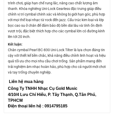
trình chơi, giúp hạn chế rung lắc, nâng cao chất lượng âm
thanh. Khóa nghiêng Uni-Lock Gearless đặc trưng giúp điều
chỉnh vị trí cymbal chính xác và không bị giới hạn góc, phù hợp
với mọi thể loại nhạc từ rock đến jazz. Cấu trúc kim loại và lớp
bọc cao su ở chân đế đảm bảo độ bền dài lâu và tính ổn định
vượt trội, đặc biệt thích hợp cho các cymbal lớn có đường kính
lên tới 20 inch.
Kết luận:
Chân cymbal Pearl BC-830 Uni-Lock Tilter là lựa chọn đáng tin
cậy với thiết kế bền chắc, khả năng điều chỉnh linh hoạt và hiệu
quả tối ưu cho mọi nhu cầu chơi trống. Sản phẩm mang đến
trải nghiệm âm nhạc hoàn hảo, phù hợp cho cả người mới chơi
và tay trống chuyên nghiệp.
Liên hệ mua hàng
Công Ty TNHH Nhạc Cụ Gold Music
4/10/4 L
ưu Chí Hiếu, P. Tây Thạnh
, Q.Tân Phú,
TPHCM
Điện thoại liên hệ : 0914795185