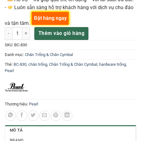
-
Luôn sẵn sàng hỗ trợ khách hàng với dịch vụ chu đáo
Đặt hàng ngay
và tận tâm.
PEARL CHÂN CYMBAL, UNI-LOCK TILTER BC-830 số lượng
Thêm vào giỏ hàng
SKU:
BC-830
Danh mục:
Chân Trống & Chân Cymbal
Thẻ:
BC-830
,
chân trống
,
Chân Trống & Chân Cymbal
,
hardware trống
,
Pearl
Thương hiệu:
Pearl
MÔ TẢ
BRAND