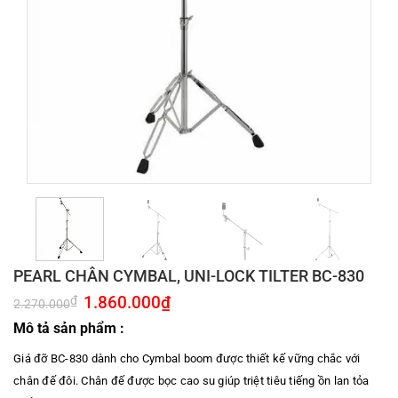
PEARL CHÂN CYMBAL, UNI-LOCK TILTER BC-830
Giá
1.860.000
₫
Giá
₫
2.270.000
gốc
hiện
là:
tại
Mô tả sản phẩm :
2.270.000₫.
là:
1.860.000₫.
Giá đỡ BC-830 dành cho Cymbal boom được thiết kế vững chắc với
chân đế đôi. Chân đế được bọc cao su giúp triệt tiêu tiếng ồn lan tỏa