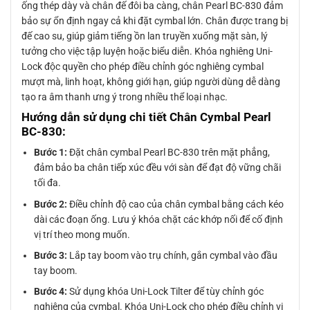
ống thép dày và chân đế đôi ba càng, chân Pearl BC-830 đảm
bảo sự ổn định ngay cả khi đặt cymbal lớn. Chân được trang bị
đế cao su, giúp giảm tiếng ồn lan truyền xuống mặt sàn, lý
tưởng cho việc tập luyện hoặc biểu diễn. Khóa nghiêng Uni-
Lock độc quyền cho phép điều chỉnh góc nghiêng cymbal
mượt mà, linh hoạt, không giới hạn, giúp người dùng dễ dàng
tạo ra âm thanh ưng ý trong nhiều thể loại nhạc.
Hướng dẫn sử dụng chi tiết Chân Cymbal Pearl
BC-830:
Bước 1:
Đặt chân cymbal Pearl BC-830 trên mặt phẳng,
đảm bảo ba chân tiếp xúc đều với sàn để đạt độ vững chãi
tối đa.
Bước 2:
Điều chỉnh độ cao của chân cymbal bằng cách kéo
dài các đoạn ống. Lưu ý khóa chặt các khớp nối để cố định
vị trí theo mong muốn.
Bước 3:
Lắp tay boom vào trụ chính, gắn cymbal vào đầu
tay boom.
Bước 4:
Sử dụng khóa Uni-Lock Tilter để tùy chỉnh góc
nghiêng của cymbal. Khóa Uni-Lock cho phép điều chỉnh vị