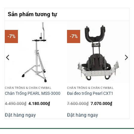
Sản phẩm tương tự
-7%
-7%
CHÂN TRỐNG & CHÂN CYMBAL
CHÂN TRỐNG & CHÂN CYMBAL
Chân Trống PEARL MSS-3000
Đai đeo trống Pearl CXT1
Giá
Giá
Giá
Giá
4.490.000
₫
4.180.000
₫
7.600.000
₫
7.070.000
₫
gốc
hiện
gốc
hiện
là:
tại
là:
tại
Đặt hàng ngay
Đặt hàng ngay
4.490.000₫.
là:
7.600.000₫.
là:
000₫.
4.180.000₫.
7.070.000₫