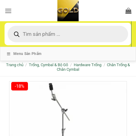
Bỏ
qua
nội
dung
Tìm
kiếm
sản
phẩm
Menu Sản Phẩm
Trang chủ
/
Trống, Cymbal & Bộ Gõ
/
Hardware Trống
/
Chân Trống &
Chân Cymbal
-18%