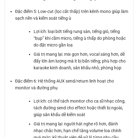
Đặc điểm 5: Low-cut (lọc cắt thấp) trên kênh mono giúp làm
sạch nền và kiểm soát tiếng ù
Lợi ích: loại bớt tiếng rung sàn, tiếng gió, tiếng
“bụp” khi cầm micro, tiếng ù thấp do phòng hoặc
do đặt micro gần loa
Giá trị mang lại: mix gọn hơn, vocal sáng hơn, dễ
đẩy lớn âm lượng mà ít bị bẩn tiếng; phù hợp cho
karaoke kinh doanh, sân khấu nhỏ, phòng họp
Đặc điểm 6: Hệ thống AUX send/return linh hoạt cho
monitor và đường phụ
Lợi ích: có thể tách monitor cho ca sĩ/nhạc công,
tách đường send cho effect hoặc thiết bị ngoài,
giúp sân khấu dễ kiểm soát
Giá trị mang lại: người hát nghe rõ hơn, đánh
nhạc chắc hơn, hạn chế tăng volume loa chính
quá mức; kỹ thuật viên dễ xử lý từng nhu cầu