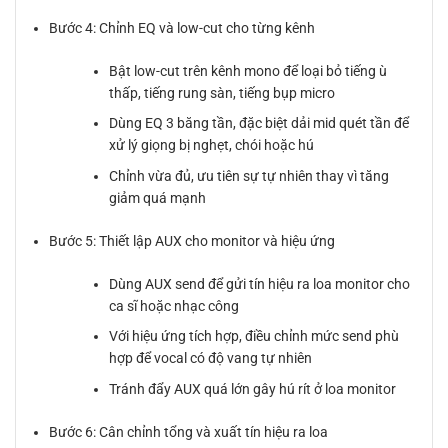
Bước 4: Chỉnh EQ và low-cut cho từng kênh
Bật low-cut trên kênh mono để loại bỏ tiếng ù
thấp, tiếng rung sàn, tiếng bụp micro
Dùng EQ 3 băng tần, đặc biệt dải mid quét tần để
xử lý giọng bị nghẹt, chói hoặc hú
Chỉnh vừa đủ, ưu tiên sự tự nhiên thay vì tăng
giảm quá mạnh
Bước 5: Thiết lập AUX cho monitor và hiệu ứng
Dùng AUX send để gửi tín hiệu ra loa monitor cho
ca sĩ hoặc nhạc công
Với hiệu ứng tích hợp, điều chỉnh mức send phù
hợp để vocal có độ vang tự nhiên
Tránh đẩy AUX quá lớn gây hú rít ở loa monitor
Bước 6: Cân chỉnh tổng và xuất tín hiệu ra loa