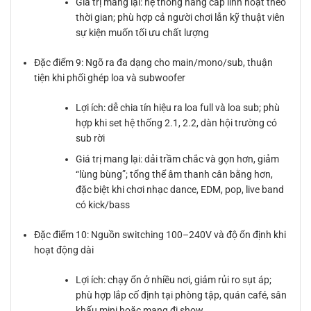
Giá trị mang lại: hệ thống nâng cấp linh hoạt theo
thời gian; phù hợp cả người chơi lẫn kỹ thuật viên
sự kiện muốn tối ưu chất lượng
Đặc điểm 9: Ngõ ra đa dạng cho main/mono/sub, thuận
tiện khi phối ghép loa và subwoofer
Lợi ích: dễ chia tín hiệu ra loa full và loa sub; phù
hợp khi set hệ thống 2.1, 2.2, dàn hội trường có
sub rời
Giá trị mang lại: dải trầm chắc và gọn hơn, giảm
“lùng bùng”; tổng thể âm thanh cân bằng hơn,
đặc biệt khi chơi nhạc dance, EDM, pop, live band
có kick/bass
Đặc điểm 10: Nguồn switching 100–240V và độ ổn định khi
hoạt động dài
Lợi ích: chạy ổn ở nhiều nơi, giảm rủi ro sụt áp;
phù hợp lắp cố định tại phòng tập, quán café, sân
khấu mini hoặc mang đi show