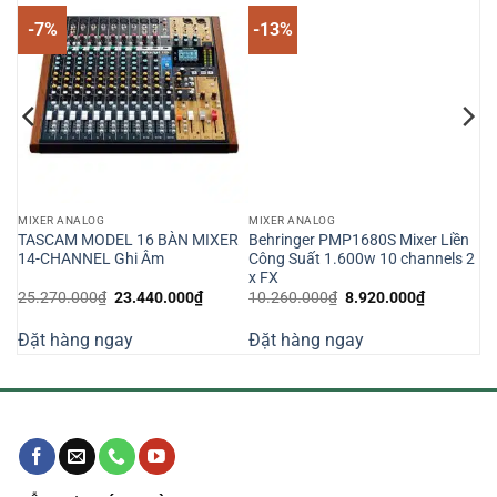
-7%
-13%
MIXER ANALOG
MIXER ANALOG
TASCAM MODEL 16 BÀN MIXER
Behringer PMP1680S Mixer Liền
14-CHANNEL Ghi Âm
Công Suất 1.600w 10 channels 2
x FX
Giá
Giá
Giá
Giá
25.270.000
₫
23.440.000
₫
10.260.000
₫
8.920.000
₫
gốc
hiện
gốc
hiện
là:
tại
là:
tại
Đặt hàng ngay
Đặt hàng ngay
25.270.000₫.
là:
10.260.000₫.
là:
000₫.
23.440.000₫.
8.920.000