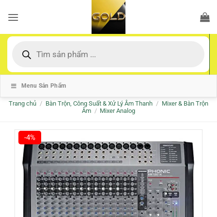
Bỏ
qua
nội
dung
Tìm
kiếm
sản
phẩm
Menu Sản Phẩm
Trang chủ
/
Bàn Trộn, Công Suất & Xử Lý Âm Thanh
/
Mixer & Bàn Trộn
Âm
/
Mixer Analog
-4%