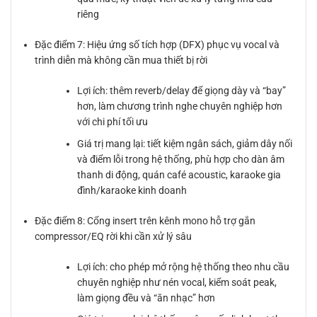
riêng
Đặc điểm 7: Hiệu ứng số tích hợp (DFX) phục vụ vocal và
trình diễn mà không cần mua thiết bị rời
Lợi ích: thêm reverb/delay để giọng dày và “bay”
hơn, làm chương trình nghe chuyên nghiệp hơn
với chi phí tối ưu
Giá trị mang lại: tiết kiệm ngân sách, giảm dây nối
và điểm lỗi trong hệ thống, phù hợp cho dàn âm
thanh di động, quán café acoustic, karaoke gia
đình/karaoke kinh doanh
Đặc điểm 8: Cổng insert trên kênh mono hỗ trợ gắn
compressor/EQ rời khi cần xử lý sâu
Lợi ích: cho phép mở rộng hệ thống theo nhu cầu
chuyên nghiệp như nén vocal, kiểm soát peak,
làm giọng đều và “ăn nhạc” hơn