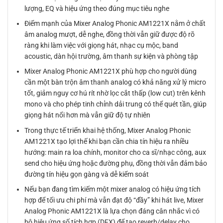
lượng, EQ và hiệu ứng theo đúng mục tiêu nghe
Điểm mạnh của Mixer Analog Phonic AM1221X nằm ở chất
âm analog mượt, dễ nghe, đồng thời vẫn giữ được độ rõ
ràng khi làm việc với giọng hát, nhạc cụ mộc, band
acoustic, dàn hội trường, âm thanh sự kiện và phòng tập
Mixer Analog Phonic AM1221X phù hợp cho người dùng
cần một bàn trộn âm thanh analog có khả năng xử lý micro
tốt, giảm nguy cơ hú rít nhờ lọc cắt thấp (low cut) trên kênh
mono và cho phép tinh chỉnh dải trung có thể quét tần, giúp
giọng hát nổi hơn mà vẫn giữ độ tự nhiên
Trong thực tế triển khai hệ thống, Mixer Analog Phonic
AM1221X tạo lợi thế khi bạn cần chia tín hiệu ra nhiều
hướng: main ra loa chính, monitor cho ca sĩ/nhạc công, aux
send cho hiệu ứng hoặc đường phụ, đồng thời vẫn đảm bảo
đường tín hiệu gọn gàng và dễ kiểm soát
Nếu bạn đang tìm kiếm một mixer analog có hiệu ứng tích
hợp để tối ưu chi phí mà vẫn đạt độ “đầy” khi hát live, Mixer
Analog Phonic AM1221X là lựa chọn đáng cân nhắc vì có
bộ hiệu ứng số tích hợp (DFX) để tạo reverb/delay cho