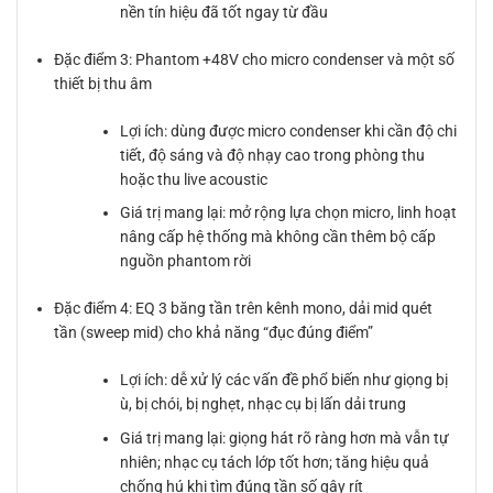
nền tín hiệu đã tốt ngay từ đầu
Đặc điểm 3: Phantom +48V cho micro condenser và một số
thiết bị thu âm
Lợi ích: dùng được micro condenser khi cần độ chi
tiết, độ sáng và độ nhạy cao trong phòng thu
hoặc thu live acoustic
Giá trị mang lại: mở rộng lựa chọn micro, linh hoạt
nâng cấp hệ thống mà không cần thêm bộ cấp
nguồn phantom rời
Đặc điểm 4: EQ 3 băng tần trên kênh mono, dải mid quét
tần (sweep mid) cho khả năng “đục đúng điểm”
Lợi ích: dễ xử lý các vấn đề phổ biến như giọng bị
ù, bị chói, bị nghẹt, nhạc cụ bị lấn dải trung
Giá trị mang lại: giọng hát rõ ràng hơn mà vẫn tự
nhiên; nhạc cụ tách lớp tốt hơn; tăng hiệu quả
chống hú khi tìm đúng tần số gây rít