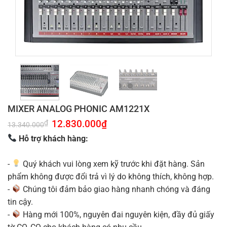
MIXER ANALOG PHONIC AM1221X
Giá
12.830.000
₫
Giá
₫
13.340.000
gốc
hiện
là:
tại
Hỗ trợ khách hàng:
13.340.000₫.
là:
12.830.000₫.
-
Quý khách vui lòng xem kỹ trước khi đặt hàng. Sản
phẩm không được đổi trả vì lý do không thích, không hợp.
-
Chúng tôi đảm bảo giao hàng nhanh chóng và đáng
tin cậy.
-
Hàng mới 100%, nguyên đai nguyên kiện, đầy đủ giấy