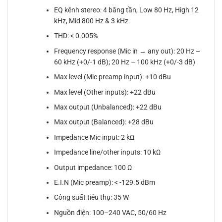
EQ kênh stereo: 4 băng tần, Low 80 Hz, High 12
kHz, Mid 800 Hz & 3 kHz
THD: < 0.005%
Frequency response (Mic in → any out): 20 Hz –
60 kHz (+0/-1 dB); 20 Hz – 100 kHz (+0/-3 dB)
Max level (Mic preamp input): +10 dBu
Max level (Other inputs): +22 dBu
Max output (Unbalanced): +22 dBu
Max output (Balanced): +28 dBu
Impedance Mic input: 2 kΩ
Impedance line/other inputs: 10 kΩ
Output impedance: 100 Ω
E.I.N (Mic preamp): < -129.5 dBm
Công suất tiêu thụ: 35 W
Nguồn điện: 100–240 VAC, 50/60 Hz