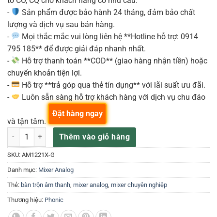
tờ CO, CQ cho khách hàng có nhu cầu.
-
Sản phẩm được bảo hành 24 tháng, đảm bảo chất
lượng và dịch vụ sau bán hàng.
-
Mọi thắc mắc vui lòng liên hệ **Hotline hỗ trợ: 0914
795 185** để được giải đáp nhanh nhất.
-
Hỗ trợ thanh toán **COD** (giao hàng nhận tiền) hoặc
chuyển khoản tiện lợi.
-
Hỗ trợ **trả góp qua thẻ tín dụng** với lãi suất ưu đãi.
-
Luôn sẵn sàng hỗ trợ khách hàng với dịch vụ chu đáo
Đặt hàng ngay
và tận tâm.
MIXER ANALOG PHONIC AM1221X số lượng
Thêm vào giỏ hàng
SKU:
AM1221X-G
Danh mục:
Mixer Analog
Thẻ:
bàn trộn âm thanh
,
mixer analog
,
mixer chuyên nghiệp
Thương hiệu:
Phonic