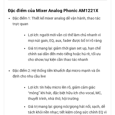
Đặc điểm của Mixer Analog Phonic AM1221X
Đặc điểm 1: Thiết kế mixer analog dễ vận hành, thao tác
trực quan
Lợi ích: người mới vẫn có thể làm chủ nhanh vì
mọi nút gain, EQ, aux, fader được bố trí rõ ràng
Giá trị mang lại: giảm thời gian set up, hạn chế
chỉnh sai dẫn đến méo tiếng hoặc hú rít, tối ưu
cho show/sự kiện cần thao tác nhanh
Đặc điểm 2: Hệ thống tiền khuếch đại micro mạnh và ổn
định cho nhu cầu live
Lợi ích: tín hiệu micro lên rõ, giảm cảm giác
“mỏng” khi hát, đặc biệt hữu ích cho vocal, MC,
thuyết trình, nhà thờ, hội trường
Giá trị mang lại: giọng nói/giọng hát nổi, sạch, dễ
tách khỏi nền nhạc; tiết kiệm công sức chỉnh EQ vì