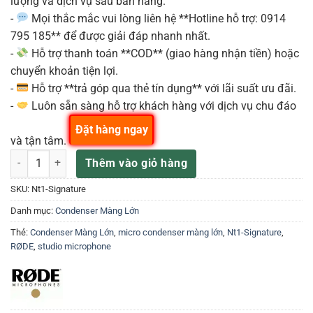
lượng và dịch vụ sau bán hàng.
-
Mọi thắc mắc vui lòng liên hệ **Hotline hỗ trợ: 0914
795 185** để được giải đáp nhanh nhất.
-
Hỗ trợ thanh toán **COD** (giao hàng nhận tiền) hoặc
chuyển khoản tiện lợi.
-
Hỗ trợ **trả góp qua thẻ tín dụng** với lãi suất ưu đãi.
-
Luôn sẵn sàng hỗ trợ khách hàng với dịch vụ chu đáo
Đặt hàng ngay
và tận tâm.
Micro thu âm RØDE NT1 Signature – Đỉnh cao công nghệ âm thanh s
Thêm vào giỏ hàng
SKU:
Nt1-Signature
Danh mục:
Condenser Màng Lớn
Thẻ:
Condenser Màng Lớn
,
micro condenser màng lớn
,
Nt1-Signature
,
RØDE
,
studio microphone