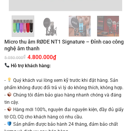
Micro thu âm RØDE NT1 Signature – Đỉnh cao công
nghệ âm thanh
Giá
4.800.000
₫
Giá
₫
5.050.000
gốc
hiện
là:
tại
Hỗ trợ khách hàng:
5.050.000₫.
là:
4.800.000₫.
-
Quý khách vui lòng xem kỹ trước khi đặt hàng. Sản
phẩm không được đổi trả vì lý do không thích, không hợp.
-
Chúng tôi đảm bảo giao hàng nhanh chóng và đáng
tin cậy.
-
Hàng mới 100%, nguyên đai nguyên kiện, đầy đủ giấy
tờ CO, CQ cho khách hàng có nhu cầu.
-
Sản phẩm được bảo hành 24 tháng, đảm bảo chất