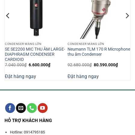
CONDENSER MÀNG LỚN
CONDENSER MÀNG LỚN
SE SE2200 MIC THU ÂM LARGE-
Neumann TLM 170 R Microphone
DIAPHRAGM CONDENSER
thu âm Condenser
CARDIOID
Giá
Giá
Giá
Giá
7.040.000
₫
6.600.000
₫
92.680.000
₫
80.590.000
₫
gốc
hiện
gốc
hiện
là:
tại
là:
tại
Đặt hàng ngay
Đặt hàng ngay
7.040.000₫.
là:
92.680.000₫.
là:
000₫.
6.600.000₫.
80.590.0
HỖ TRỢ KHÁCH HÀNG
Hotline: 0914795185