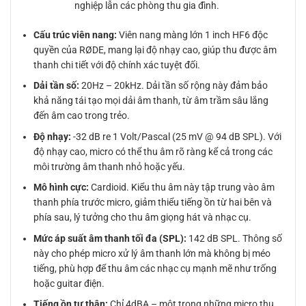
nghiệp lẫn các phòng thu gia đình.
Cấu trúc viên nang:
Viên nang màng lớn 1 inch HF6 độc
quyền của RØDE, mang lại độ nhạy cao, giúp thu được âm
thanh chi tiết với độ chính xác tuyệt đối.
Dải tần số:
20Hz – 20kHz. Dải tần số rộng này đảm bảo
khả năng tái tạo mọi dải âm thanh, từ âm trầm sâu lắng
đến âm cao trong trẻo.
Độ nhạy:
-32 dB re 1 Volt/Pascal (25 mV @ 94 dB SPL). Với
độ nhạy cao, micro có thể thu âm rõ ràng kể cả trong các
môi trường âm thanh nhỏ hoặc yếu.
Mô hình cực:
Cardioid. Kiểu thu âm này tập trung vào âm
thanh phía trước micro, giảm thiểu tiếng ồn từ hai bên và
phía sau, lý tưởng cho thu âm giọng hát và nhạc cụ.
Mức áp suất âm thanh tối đa (SPL):
142 dB SPL. Thông số
này cho phép micro xử lý âm thanh lớn mà không bị méo
tiếng, phù hợp để thu âm các nhạc cụ mạnh mẽ như trống
hoặc guitar điện.
Tiếng ồn tự thân:
Chỉ 4dBA – một trong những micro thu