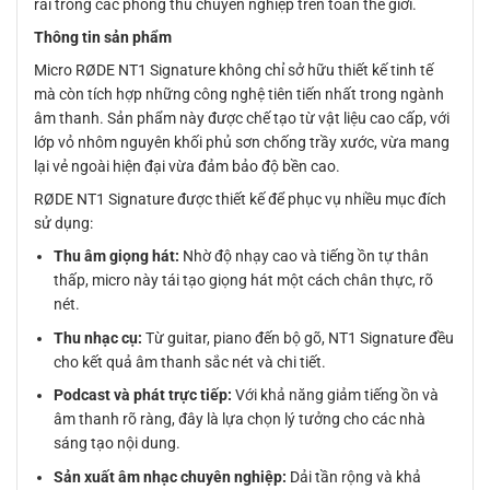
rãi trong các phòng thu chuyên nghiệp trên toàn thế giới.
Thông tin sản phẩm
Micro RØDE NT1 Signature không chỉ sở hữu thiết kế tinh tế
mà còn tích hợp những công nghệ tiên tiến nhất trong ngành
âm thanh. Sản phẩm này được chế tạo từ vật liệu cao cấp, với
lớp vỏ nhôm nguyên khối phủ sơn chống trầy xước, vừa mang
lại vẻ ngoài hiện đại vừa đảm bảo độ bền cao.
RØDE NT1 Signature được thiết kế để phục vụ nhiều mục đích
sử dụng:
Thu âm giọng hát:
Nhờ độ nhạy cao và tiếng ồn tự thân
thấp, micro này tái tạo giọng hát một cách chân thực, rõ
nét.
Thu nhạc cụ:
Từ guitar, piano đến bộ gõ, NT1 Signature đều
cho kết quả âm thanh sắc nét và chi tiết.
Podcast và phát trực tiếp:
Với khả năng giảm tiếng ồn và
âm thanh rõ ràng, đây là lựa chọn lý tưởng cho các nhà
sáng tạo nội dung.
Sản xuất âm nhạc chuyên nghiệp:
Dải tần rộng và khả