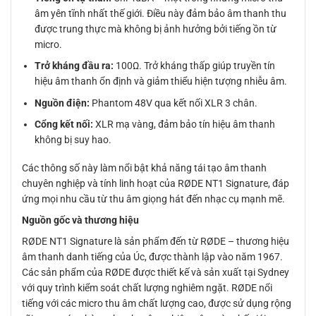
âm yên tĩnh nhất thế giới. Điều này đảm bảo âm thanh thu
được trung thực mà không bị ảnh hưởng bởi tiếng ồn từ
micro.
Trở kháng đầu ra:
100Ω. Trở kháng thấp giúp truyền tín
hiệu âm thanh ổn định và giảm thiểu hiện tượng nhiễu âm.
Nguồn điện:
Phantom 48V qua kết nối XLR 3 chân.
Cổng kết nối:
XLR mạ vàng, đảm bảo tín hiệu âm thanh
không bị suy hao.
Các thông số này làm nổi bật khả năng tái tạo âm thanh
chuyên nghiệp và tính linh hoạt của RØDE NT1 Signature, đáp
ứng mọi nhu cầu từ thu âm giọng hát đến nhạc cụ mạnh mẽ.
Nguồn gốc và thương hiệu
RØDE NT1 Signature là sản phẩm đến từ RØDE – thương hiệu
âm thanh danh tiếng của Úc, được thành lập vào năm 1967.
Các sản phẩm của RØDE được thiết kế và sản xuất tại Sydney
với quy trình kiểm soát chất lượng nghiêm ngặt. RØDE nổi
tiếng với các micro thu âm chất lượng cao, được sử dụng rộng