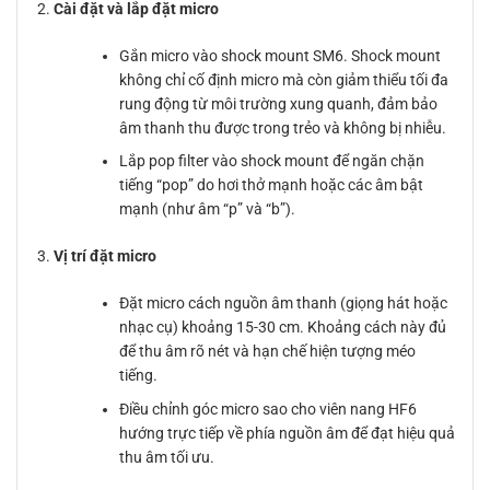
Cài đặt và lắp đặt micro
Gắn micro vào shock mount SM6. Shock mount
không chỉ cố định micro mà còn giảm thiểu tối đa
rung động từ môi trường xung quanh, đảm bảo
âm thanh thu được trong trẻo và không bị nhiễu.
Lắp pop filter vào shock mount để ngăn chặn
tiếng “pop” do hơi thở mạnh hoặc các âm bật
mạnh (như âm “p” và “b”).
Vị trí đặt micro
Đặt micro cách nguồn âm thanh (giọng hát hoặc
nhạc cụ) khoảng 15-30 cm. Khoảng cách này đủ
để thu âm rõ nét và hạn chế hiện tượng méo
tiếng.
Điều chỉnh góc micro sao cho viên nang HF6
hướng trực tiếp về phía nguồn âm để đạt hiệu quả
thu âm tối ưu.