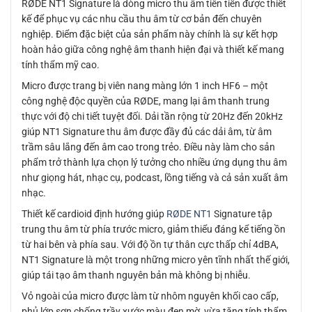
RØDE NT1 Signature là dòng micro thu âm tiên tiến được thiết
kế để phục vụ các nhu cầu thu âm từ cơ bản đến chuyên
nghiệp. Điểm đặc biệt của sản phẩm này chính là sự kết hợp
hoàn hảo giữa công nghệ âm thanh hiện đại và thiết kế mang
tính thẩm mỹ cao.
Micro được trang bị viên nang màng lớn 1 inch HF6 – một
công nghệ độc quyền của RØDE, mang lại âm thanh trung
thực với độ chi tiết tuyệt đối. Dải tần rộng từ 20Hz đến 20kHz
giúp NT1 Signature thu âm được đầy đủ các dải âm, từ âm
trầm sâu lắng đến âm cao trong trẻo. Điều này làm cho sản
phẩm trở thành lựa chọn lý tưởng cho nhiều ứng dụng thu âm
như giọng hát, nhạc cụ, podcast, lồng tiếng và cả sản xuất âm
nhạc.
Thiết kế cardioid định hướng giúp
RØDE NT1
Signature tập
trung thu âm từ phía trước micro, giảm thiểu đáng kể tiếng ồn
từ hai bên và phía sau. Với độ ồn tự thân cực thấp chỉ 4dBA,
NT1 Signature là một trong những micro yên tĩnh nhất thế giới,
giúp tái tạo âm thanh nguyên bản mà không bị nhiễu.
Vỏ ngoài của micro được làm từ nhôm nguyên khối cao cấp,
phủ lớp sơn chống trầy xước màu đen mờ, vừa tăng tính thẩm