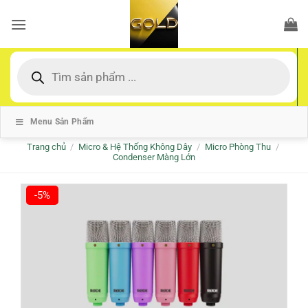
Bỏ
qua
nội
dung
Tìm
kiếm
sản
phẩm
Menu Sản Phẩm
Trang chủ
/
Micro & Hệ Thống Không Dây
/
Micro Phòng Thu
/
Condenser Màng Lớn
-5%