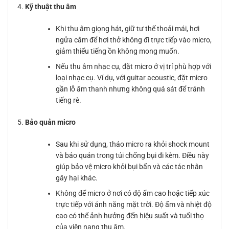
Kỹ thuật thu âm
Khi thu âm giọng hát, giữ tư thế thoải mái, hơi
ngửa cằm để hơi thở không đi trực tiếp vào micro,
giảm thiểu tiếng ồn không mong muốn.
Nếu thu âm nhạc cụ, đặt micro ở vị trí phù hợp với
loại nhạc cụ. Ví dụ, với guitar acoustic, đặt micro
gần lỗ âm thanh nhưng không quá sát để tránh
tiếng rè.
Bảo quản micro
Sau khi sử dụng, tháo micro ra khỏi shock mount
và bảo quản trong túi chống bụi đi kèm. Điều này
giúp bảo vệ micro khỏi bụi bẩn và các tác nhân
gây hại khác.
Không để micro ở nơi có độ ẩm cao hoặc tiếp xúc
trực tiếp với ánh nắng mặt trời. Độ ẩm và nhiệt độ
cao có thể ảnh hưởng đến hiệu suất và tuổi thọ
của viên nang thu âm.