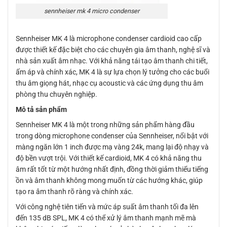
sennheiser mk 4 micro condenser
Sennheiser MK 4 là microphone condenser cardioid cao cấp
được thiết kế đặc biệt cho các chuyên gia âm thanh, nghệ sĩ và
nhà sản xuất âm nhạc. Với khả năng tái tạo âm thanh chi tiết,
ấm áp và chính xác, MK 4 là sự lựa chọn lý tưởng cho các buổi
thu âm giọng hát, nhạc cụ acoustic và các ứng dụng thu âm
phòng thu chuyên nghiệp.
Mô tả sản phẩm
Sennheiser MK 4 là một trong những sản phẩm hàng đầu
trong dòng microphone condenser của Sennheiser, nổi bật với
màng ngăn lớn 1 inch được mạ vàng 24k, mang lại độ nhạy và
độ bền vượt trội. Với thiết kế cardioid, MK 4 có khả năng thu
âm rất tốt từ một hướng nhất định, đồng thời giảm thiểu tiếng
ồn và âm thanh không mong muốn từ các hướng khác, giúp
tạo ra âm thanh rõ ràng và chính xác.
Với công nghệ tiên tiến và mức áp suất âm thanh tối đa lên
đến 135 dB SPL, MK 4 có thể xử lý âm thanh mạnh mẽ mà