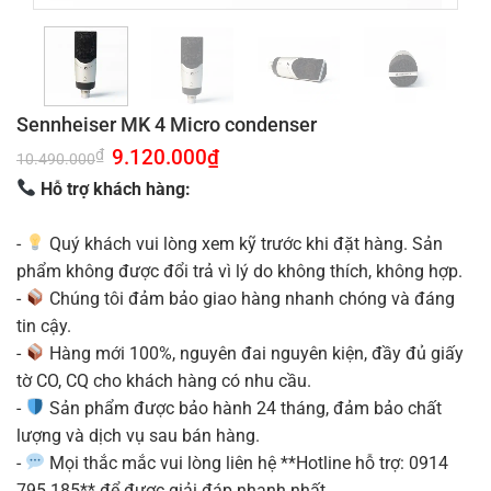
Sennheiser MK 4 Micro condenser
Giá
9.120.000
₫
Giá
₫
10.490.000
gốc
hiện
là:
tại
Hỗ trợ khách hàng:
10.490.000₫.
là:
9.120.000₫.
-
Quý khách vui lòng xem kỹ trước khi đặt hàng. Sản
phẩm không được đổi trả vì lý do không thích, không hợp.
-
Chúng tôi đảm bảo giao hàng nhanh chóng và đáng
tin cậy.
-
Hàng mới 100%, nguyên đai nguyên kiện, đầy đủ giấy
tờ CO, CQ cho khách hàng có nhu cầu.
-
Sản phẩm được bảo hành 24 tháng, đảm bảo chất
lượng và dịch vụ sau bán hàng.
-
Mọi thắc mắc vui lòng liên hệ **Hotline hỗ trợ: 0914
795 185** để được giải đáp nhanh nhất.