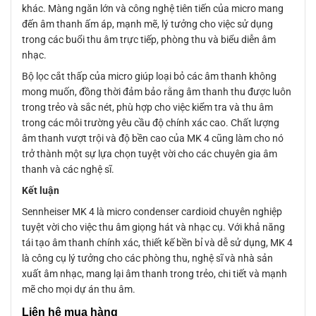
khác. Màng ngăn lớn và công nghệ tiên tiến của micro mang
đến âm thanh ấm áp, mạnh mẽ, lý tưởng cho việc sử dụng
trong các buổi thu âm trực tiếp, phòng thu và biểu diễn âm
nhạc.
Bộ lọc cắt thấp của micro giúp loại bỏ các âm thanh không
mong muốn, đồng thời đảm bảo rằng âm thanh thu được luôn
trong trẻo và sắc nét, phù hợp cho việc kiểm tra và thu âm
trong các môi trường yêu cầu độ chính xác cao. Chất lượng
âm thanh vượt trội và độ bền cao của MK 4 cũng làm cho nó
trở thành một sự lựa chọn tuyệt vời cho các chuyên gia âm
thanh và các nghệ sĩ.
Kết luận
Sennheiser MK 4 là micro condenser cardioid chuyên nghiệp
tuyệt vời cho việc thu âm giọng hát và nhạc cụ. Với khả năng
tái tạo âm thanh chính xác, thiết kế bền bỉ và dễ sử dụng, MK 4
là công cụ lý tưởng cho các phòng thu, nghệ sĩ và nhà sản
xuất âm nhạc, mang lại âm thanh trong trẻo, chi tiết và mạnh
mẽ cho mọi dự án thu âm.
Liên
hệ mua hàng