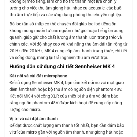
không bị méo tiếng, làm cho nó trở thành một lựa chọn lý
tưởng cho việc thu âm giọng hát, nhạc cụ acoustic, các buổi
thu âm trực tiếp và các ứng dụng phòng thu chuyên nghiệp.
Bộ lọc tần số thấp có thể chuyển đổi giúp loại bỏ tiếng ồn
không mong muốn từ các nguồn như gió hoặc tiếng ồn xung
quanh, giúp giữ cho chất lượng âm thanh luôn trong trẻo và
chính xác. Với độ nhạy cao và khả năng thu âm dải tần rộng từ
20 Hz đến 20 kHz, MK 4 cung cấp âm thanh trung thực, chi tiết
và sống động, mang lại trải nghiệm thu âm vượt trội.
Hướng dẫn sử dụng chi tiết Sennheiser MK 4
Kết nối và cài đặt microphone
Để sử dụng Sennheiser MK 4, bạn cần kết nối nó với một giao
diện âm thanh hoặc bộ thu âm có nguồn điện phantom 48V.
Kết nối MK 4 với cổng XLR của thiết bị thu âm và đảm bảo
rằng nguồn phantom 48V được kích hoạt để cung cấp năng
lượng cho micro.
Vị trí và cài đặt âm thanh
Để đạt được chất lượng âm thanh tốt nhất, bạn cần đảm bảo
vị trí của micro gần với nguồn âm thanh, như giọng hát hoặc