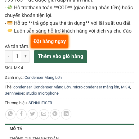
-
Hỗ trợ thanh toán **COD** (giao hàng nhận tiền) hoặc
chuyển khoản tiện lợi.
-
Hỗ trợ **trả góp qua thẻ tín dụng** với lãi suất ưu đãi.
-
Luôn sẵn sàng hỗ trợ khách hàng với dịch vụ chu đáo
Đặt hàng ngay
và tận tâm.
Sennheiser MK 4 Micro condenser số lượng
Thêm vào giỏ hàng
SKU:
MK 4
Danh mục:
Condenser Màng Lớn
Thẻ:
condenser
,
Condenser Màng Lớn
,
micro condenser màng lớn
,
MK 4
,
Sennheiser
,
studio microphone
Thương hiệu:
SENNHEISER
MÔ TẢ
THÔNG TIN THANH TOÁN