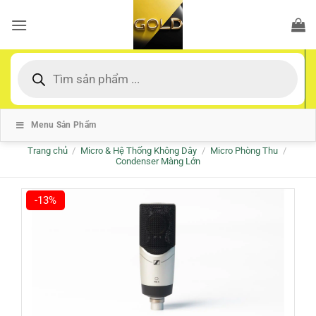
Bỏ
qua
nội
dung
Tìm
kiếm
sản
phẩm
Menu Sản Phẩm
Trang chủ
/
Micro & Hệ Thống Không Dây
/
Micro Phòng Thu
/
Condenser Màng Lớn
-13%