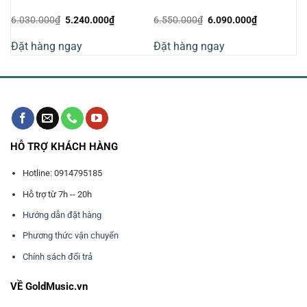
á
Giá
Giá
Giá
Giá
6.030.000
₫
5.240.000
₫
6.550.000
₫
6.090.000
₫
ện
gốc
hiện
gốc
hiện
là:
tại
là:
tại
Đặt hàng ngay
Đặt hàng ngay
6.030.000₫.
là:
6.550.000₫.
là:
.640.000₫.
5.240.000₫.
6.090.000₫
HỖ TRỢ KHÁCH HÀNG
Hotline: 0914795185
Hỗ trợ từ 7h -- 20h
Hướng dẫn đặt hàng
Phương thức vận chuyển
Chính sách đổi trả
VỀ GoldMusic.vn