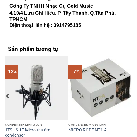
Công Ty TNHH Nhạc Cụ Gold Music
4/10/4 L
ưu Chí Hiếu, P. Tây Thạnh
, Q.Tân Phú,
TPHCM
Điện thoại liên hệ : 0914795185
Sản phẩm tương tự
-13%
-7%
CONDENSER MÀNG LỚN
CONDENSER MÀNG LỚN
JTS JS-1T Micro thu âm
MICRO RODE NT1-A
condenser