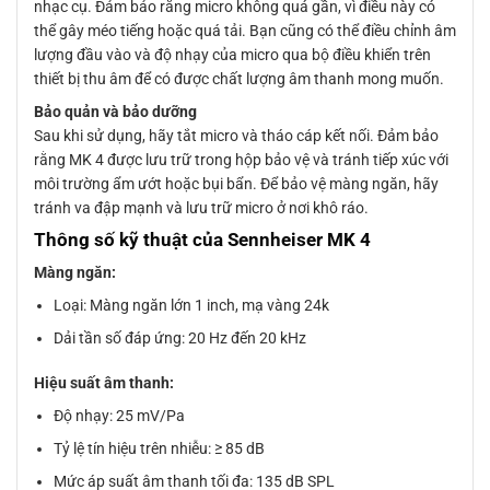
nhạc cụ. Đảm bảo rằng micro không quá gần, vì điều này có
thể gây méo tiếng hoặc quá tải. Bạn cũng có thể điều chỉnh âm
lượng đầu vào và độ nhạy của micro qua bộ điều khiển trên
thiết bị thu âm để có được chất lượng âm thanh mong muốn.
Bảo quản và bảo dưỡng
Sau khi sử dụng, hãy tắt micro và tháo cáp kết nối. Đảm bảo
rằng MK 4 được lưu trữ trong hộp bảo vệ và tránh tiếp xúc với
môi trường ẩm ướt hoặc bụi bẩn. Để bảo vệ màng ngăn, hãy
tránh va đập mạnh và lưu trữ micro ở nơi khô ráo.
Thông số kỹ thuật của Sennheiser MK 4
Màng ngăn:
Loại: Màng ngăn lớn 1 inch, mạ vàng 24k
Dải tần số đáp ứng: 20 Hz đến 20 kHz
Hiệu suất âm thanh:
Độ nhạy: 25 mV/Pa
Tỷ lệ tín hiệu trên nhiễu: ≥ 85 dB
Mức áp suất âm thanh tối đa: 135 dB SPL