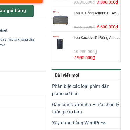
8.800.000₫.
Giá
Giá
7.800.000
₫
9.980.000
₫
gốc
hiện
g
ào giỏ hàng
Loa Di Động Arirang BRAVO 8 800W Có Micro
là:
tại
9.980.000₫.
là:
7.800
Giá
Giá
6.600.000
₫
8.450.000
₫
dset
gốc
hiện
Loa Karaoke Di Động Arirang EDGE-X Model I
là:
tại
 dây
,
micro không dây
8.450.000₫.
là:
dmic
6.600
10.230.000
₫
Giá
Giá
7.990.000
₫
gốc
hiện
là:
tại
Bài viết mới
10.230.000₫.
là:
7.990.000₫.
Phân biệt các loại phím đàn
piano cơ bản
Đàn piano yamaha – lựa chọn lý
tưởng cho bạn
Xây dựng bằng WordPress