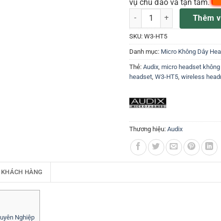
vụ chu đáo và tận tâm.
Micro Audix W3-HT5 số lượn
Thêm v
SKU:
W3-HT5
Danh mục:
Micro Không Dây Hea
Thẻ:
Audix
,
micro headset không
headset
,
W3-HT5
,
wireless hea
Thương hiệu:
Audix
 KHÁCH HÀNG
huyên Nghiệp