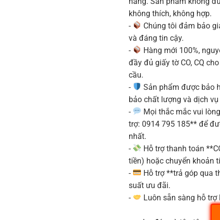
hàng. Sản phẩm không được
không thích, không hợp.
-
Chúng tôi đảm bảo g
và đáng tin cậy.
-
Hàng mới 100%, nguyê
đầy đủ giấy tờ CO, CQ ch
cầu.
-
Sản phẩm được bảo h
bảo chất lượng và dịch vụ
-
Mọi thắc mắc vui lòng 
trợ: 0914 795 185** để đ
nhất.
-
Hỗ trợ thanh toán **
tiền) hoặc chuyển khoản ti
-
Hỗ trợ **trả góp qua th
suất ưu đãi.
-
Luôn sẵn sàng hỗ trợ 