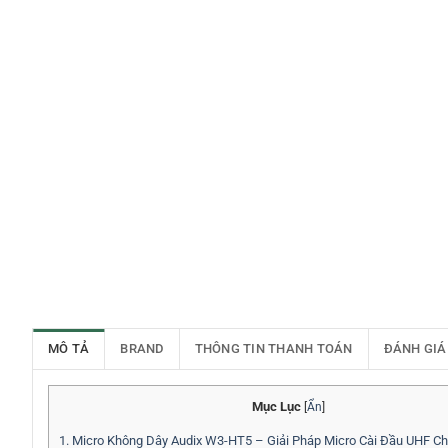
MÔ TẢ
BRAND
THÔNG TIN THANH TOÁN
ĐÁNH GIÁ
Mục Lục
[
Ẩn
]
1.
Micro Không Dây Audix W3-HT5 – Giải Pháp Micro Cài Đầu UHF C