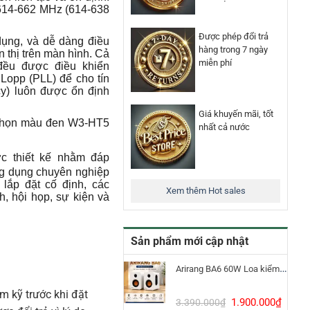
 614-662 MHz (614-638
Được phép đổi trả
ụng, và dễ dàng điều
hàng trong 7 ngày
 thị trên màn hình. Cả
miễn phí
 đều được điều khiển
Lopp (PLL) để cho tín
y) luôn được ổn định
Giá khuyến mãi, tốt
 chọn màu đen W3-HT5
nhất cả nước
 thiết kế nhằm đáp
ng dụng chuyên nghiệp
, lắp đặt cố định, các
Xem thêm Hot sales
h, hội họp, sự kiện và
Sản phẩm mới cập nhật
Arirang BA6 60W Loa kiểm âm Bluetooth 5.3
m kỹ trước khi đặt
Giá
Giá
1.900.000
₫
3.390.000
₫