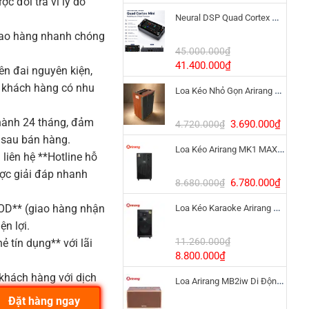
 đổi trả vì lý do
gốc
hiện
Neural DSP Quad Cortex Mini – Amp Modeler Cao Cấp
là:
tại
3.390.000₫.
là:
iao hàng nhanh chóng
1.900
45.000.000
₫
Giá
Giá
41.400.000
₫
n đai nguyên kiện,
gốc
hiện
o khách hàng có nhu
Loa Kéo Nhỏ Gọn Arirang MKS2.5 Bass 12 Inch
là:
tại
45.000.000₫.
là:
ành 24 tháng, đảm
41.400.000₫.
Giá
Giá
3.690.000
₫
4.720.000
₫
gốc
hiện
 sau bán hàng.
Loa Kéo Arirang MK1 MAX 1200W Pin LiFePo4
là:
tại
liên hệ **Hotline hỗ
4.720.000₫.
là:
ược giải đáp nhanh
3.690
Giá
Giá
6.780.000
₫
8.680.000
₫
gốc
hiện
COD** (giao hàng nhận
Loa Kéo Karaoke Arirang MK6 MAX Bass 40cm
là:
tại
8.680.000₫.
là:
ện lợi.
6.780
11.260.000
₫
ẻ tín dụng** với lãi
Giá
Giá
8.800.000
₫
gốc
hiện
khách hàng với dịch
Loa Arirang MB2iw Di Động 1200W Kèm Micro
là:
tại
11.260.000₫.
là:
Đặt hàng ngay