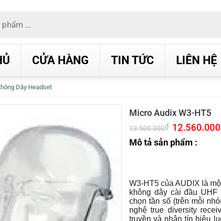
HỦ
CỬA HÀNG
TIN TỨC
LIÊN HỆ
Không Dây Headset
Micro Audix W3-HT5
Giá
12.560.000
₫
13.500.000
gốc
là:
Mô tả sản phẩm :
13.500.000₫.
W3-HT5 của AUDIX là một
không dây cài đầu UHF l
chọn tần số (trên mỗi nhó
nghệ true diversity rece
truyền và nhận tín hiệu lu