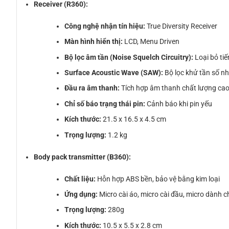
Receiver (R360):
Công nghệ nhận tín hiệu:
True Diversity Receiver
Màn hình hiển thị:
LCD, Menu Driven
Bộ lọc âm tần (Noise Squelch Circuitry):
Loại bỏ ti
Surface Acoustic Wave (SAW):
Bộ lọc khử tần số nh
Đầu ra âm thanh:
Tích hợp âm thanh chất lượng cao,
Chỉ số báo trạng thái pin:
Cảnh báo khi pin yếu
Kích thước:
21.5 x 16.5 x 4.5 cm
Trọng lượng:
1.2 kg
Body pack transmitter (B360):
Chất liệu:
Hỗn hợp ABS bền, bảo vệ bằng kim loại
Ứng dụng:
Micro cài áo, micro cài đầu, micro dành 
Trọng lượng:
280g
Kích thước:
10.5 x 5.5 x 2.8 cm