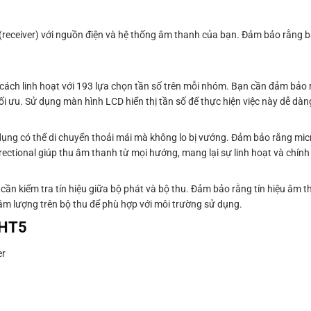
 (receiver) với nguồn điện và hệ thống âm thanh của bạn. Đảm bảo rằng 
ách linh hoạt với 193 lựa chọn tần số trên mỗi nhóm. Bạn cần đảm bảo 
 ưu. Sử dụng màn hình LCD hiển thị tần số để thực hiện việc này dễ dàn
dụng có thể di chuyển thoải mái mà không lo bị vướng. Đảm bảo rằng mi
ctional giúp thu âm thanh từ mọi hướng, mang lại sự linh hoạt và chính 
 cần kiểm tra tín hiệu giữa bộ phát và bộ thu. Đảm bảo rằng tín hiệu âm 
 âm lượng trên bộ thu để phù hợp với môi trường sử dụng.
-HT5
er