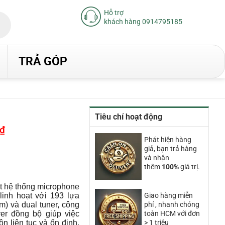
Hỗ trợ
khách hàng 0914795185
TRẢ GÓP
Tiêu chí hoạt động
₫
Giá
hiện
Phát hiện hàng
tại
giả, bạn trả hàng
là:
12.560.000₫.
và nhận
thêm
100%
giá trị.
 hệ thống microphone
inh hoạt với 193 lựa
Giao hàng miễn
m) và dual tuner, công
phí , nhanh chóng
iver đồng bộ giúp việc
toàn HCM với đơn
ôn liên tục và ổn định.
> 1 triệu