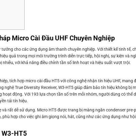
háp Micro Cài Đầu UHF Chuyên Nghiệp
 tưởng cho các ứng dụng âm thanh chuyên nghiệp. Với thiết kế tinh tế, 
iệu quả trong mọi môi trường trình diễn trực tiếp, hội nghị, sự kiện và ng
 nhiễu, với khả năng điều chỉnh tần số linh hoạt và hiệu suất vượt trội.
iệp, tích hợp micro cài đầu HT5 với công nghệ nhận tín hiệu UHF, mang 
ông nghệ True Diversity Receiver, W3-HT5 giúp đảm bảo tín hiệu không bị m
g hoạt động. Với 193 lựa chọn tần số trên mỗi nhóm, người dùng có thể 
n tải tín hiệu.
hẹ và rất dễ sử dụng. Micro HT5 được trang bị màng ngăn condenser pre-p
ao, phù hợp cho việc ghi âm giọng nói, hát, cũng như các ứng dụng như hội
ix W3-HT5