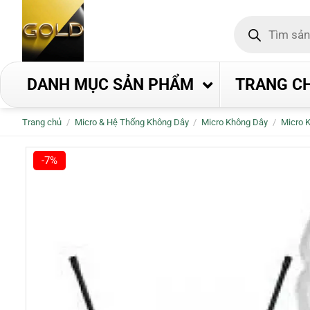
Bỏ
Tìm
qua
kiếm
nội
sản
phẩm
dung
DANH MỤC SẢN PHẨM
TRANG C
Trang chủ
/
Micro & Hệ Thống Không Dây
/
Micro Không Dây
/
Micro 
-7%