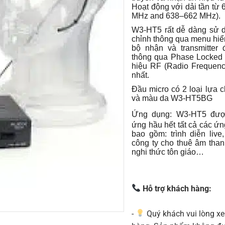
Hoạt động với dải tần từ
MHz and 638–662 MHz).
W3-HT5 rất dễ dàng sử d
chỉnh thông qua menu hiển
bộ nhận và transmitter
thông qua Phase Locked 
hiệu RF (Radio Frequenc
nhất.
Đầu micro có 2 loại lựa
và màu da W3-HT5BG
Ứng dụng:
W3-HT5 được
ứng hầu hết tất cả các ứ
bao gồm: trình diễn live
công ty cho thuê âm than
nghi thức tôn giáo…
Hỗ trợ khách hàng:
-
Quý khách vui lòng xe