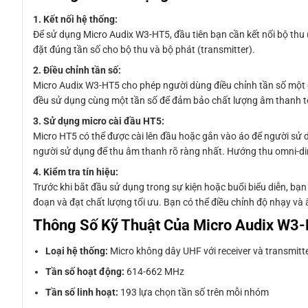
1. Kết nối hệ thống:
Để sử dụng Micro Audix W3-HT5, đầu tiên bạn cần kết nối bộ thu
đặt đúng tần số cho bộ thu và bộ phát (transmitter).
2. Điều chỉnh tần số:
Micro Audix W3-HT5 cho phép người dùng điều chỉnh tần số một c
đều sử dụng cùng một tần số để đảm bảo chất lượng âm thanh tối
3. Sử dụng micro cài đầu HT5:
Micro HT5 có thể được cài lên đầu hoặc gắn vào áo để người sử 
người sử dụng để thu âm thanh rõ ràng nhất. Hướng thu omni-dire
4. Kiểm tra tín hiệu:
Trước khi bắt đầu sử dụng trong sự kiện hoặc buổi biểu diễn, bạn
đoạn và đạt chất lượng tối ưu. Bạn có thể điều chỉnh độ nhạy và
Thông Số Kỹ Thuật Của Micro Audix W3
Loại hệ thống:
Micro không dây UHF với receiver và transmitt
Tần số hoạt động:
614-662 MHz
Tần số linh hoạt:
193 lựa chọn tần số trên mỗi nhóm