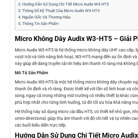
2.
Hướng Dẫn Sử Dụng Chi Tiết Micro Audix W3-HT5
3.
Thông Số Kỹ Thuật Của Micro Audix W3-HT5
4.
Nguồn Gốc Và Thương Hiệu
5.
Thông Tin Sản Phẩm
Micro Không Dây Audix W3-HT5 – Giải P
Micro Audix W3-HT5 là hệ thống micro không dây UHF cao cấp, lý
vượt trội và tính năng linh hoạt, W3-HT5 mang đến sự ổn định và h
này giúp dễ dàng truyền tải tín hiệu âm thanh rõ ràng mà không bị
Mô Tả Sản Phẩm
Micro Audix W3-HT5 là một hệ thống micro không dây chuyên ngh
thanh ổn định và rõ ràng. Được thiết kế với tần số linh hoạt và c
sóng, ngay cả trong những môi trường có nhiều thiết bị khác cùn
phù hợp nhất cho từng tình huống, từ đó tối ưu hóa khả năng truyề
Hệ thống này sử dụng micro cài đầu HT5, có thiết kế nhỏ gọn, n
omni-directional, giúp thu âm thanh với độ chi tiết và tự nhiên c
các buổi biểu diễn trực tiếp.
Hướng Dẫn Sử Dụng Chi Tiết Micro Aud