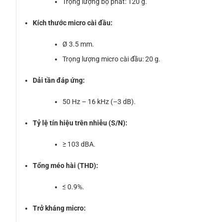
Trọng lượng bộ phát: 120 g.
Kích thước micro cài đầu:
Ø 3.5 mm.
Trọng lượng micro cài đầu: 20 g.
Dải tần đáp ứng:
50 Hz – 16 kHz (–3 dB).
Tỷ lệ tín hiệu trên nhiễu (S/N):
≥ 103 dBA.
Tổng méo hài (THD):
≤ 0.9%.
Trở kháng micro: