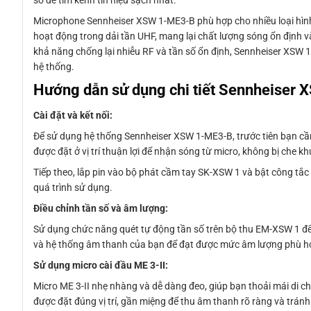
số để tìm kênh tín hiệu sạch nhất.
Microphone Sennheiser XSW 1-ME3-B phù hợp cho nhiều loại hình s
hoạt động trong dải tần UHF, mang lại chất lượng sóng ổn định v
khả năng chống lại nhiễu RF và tần số ổn định, Sennheiser XSW
hệ thống.
Hướng dẫn sử dụng chi tiết Sennheiser
Cài đặt và kết nối:
Để sử dụng hệ thống Sennheiser XSW 1-ME3-B, trước tiên bạn cầ
được đặt ở vị trí thuận lợi để nhận sóng từ micro, không bị che kh
Tiếp theo, lắp pin vào bộ phát cầm tay SK-XSW 1 và bật công tắ
quá trình sử dụng.
Điều chỉnh tần số và âm lượng:
Sử dụng chức năng quét tự động tần số trên bộ thu EM-XSW 1 để t
và hệ thống âm thanh của bạn để đạt được mức âm lượng phù hợp
Sử dụng micro cài đầu ME 3-II:
Micro ME 3-II nhẹ nhàng và dễ dàng đeo, giúp bạn thoải mái di 
được đặt đúng vị trí, gần miệng để thu âm thanh rõ ràng và tránh