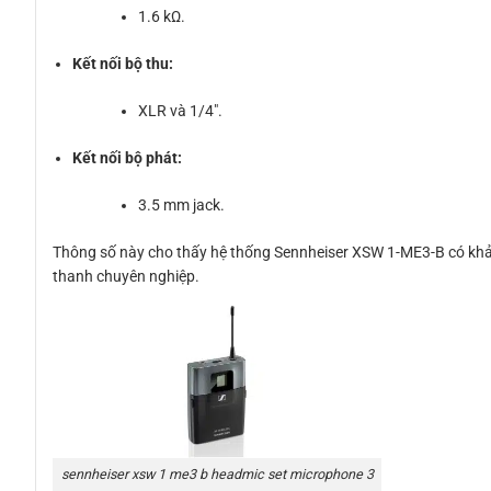
1.6 kΩ.
Kết nối bộ thu:
XLR và 1/4″.
Kết nối bộ phát:
3.5 mm jack.
Thông số này cho thấy hệ thống Sennheiser XSW 1-ME3-B có khả 
thanh chuyên nghiệp.
sennheiser xsw 1 me3 b headmic set microphone 3