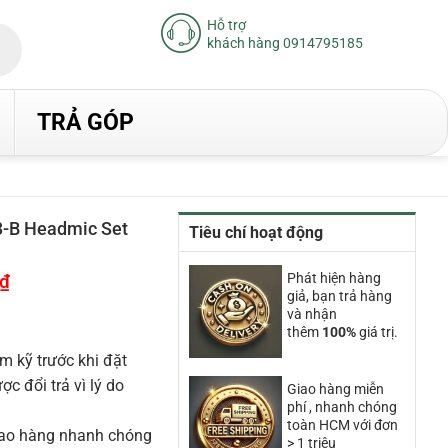
Hỗ trợ
khách hàng 0914795185
TRẢ GÓP
-B Headmic Set
Tiêu chí hoạt động
₫
Giá
Phát hiện hàng
hiện
giả, bạn trả hàng
tại
và nhận
là:
thêm
100%
giá trị.
11.030.000₫.
m kỹ trước khi đặt
 đổi trả vì lý do
Giao hàng miễn
phí , nhanh chóng
toàn HCM với đơn
iao hàng nhanh chóng
> 1 triệu