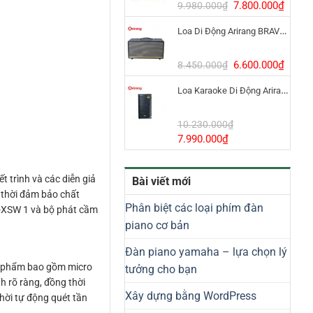
8.800.000₫.
Giá
Giá
7.800.000
₫
9.980.000
₫
gốc
hiện
Loa Di Động Arirang BRAVO 8 800W Có Micro
là:
tại
9.980.000₫.
là:
7.800
Giá
Giá
6.600.000
₫
8.450.000
₫
gốc
hiện
Loa Karaoke Di Động Arirang EDGE-X Model I
là:
tại
8.450.000₫.
là:
6.600
10.230.000
₫
Giá
Giá
7.990.000
₫
gốc
hiện
là:
tại
 trình và các diễn giả
Bài viết mới
10.230.000₫.
là:
g thời đảm bảo chất
7.990.000₫.
Phân biệt các loại phím đàn
M-XSW 1 và bộ phát cầm
piano cơ bản
Đàn piano yamaha – lựa chọn lý
ản phẩm bao gồm micro
tưởng cho bạn
h rõ ràng, đồng thời
Xây dựng bằng WordPress
hời tự động quét tần