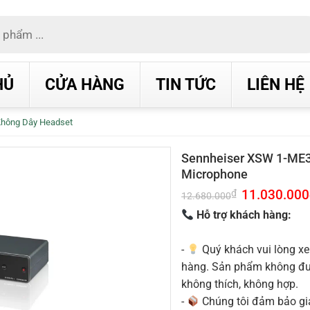
HỦ
CỬA HÀNG
TIN TỨC
LIÊN HỆ
Không Dây Headset
Sennheiser XSW 1-ME3
Microphone
Giá
11.030.000
₫
12.680.000
gốc
là:
Hỗ trợ khách hàng:
12.680.000₫.
-
Quý khách vui lòng xe
hàng. Sản phẩm không được
không thích, không hợp.
-
Chúng tôi đảm bảo g