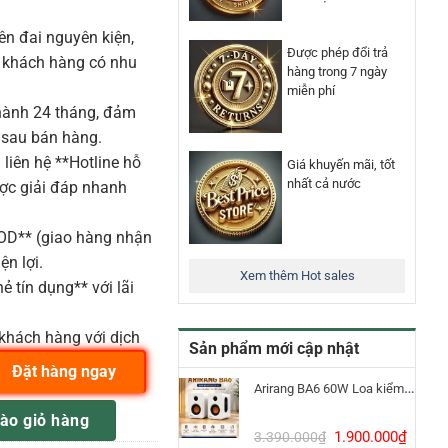
n đai nguyên kiện,
Được phép đổi trả
o khách hàng có nhu
hàng trong 7 ngày
miễn phí
ành 24 tháng, đảm
 sau bán hàng.
liên hệ **Hotline hỗ
Giá khuyến mãi, tốt
nhất cả nước
ược giải đáp nhanh
COD** (giao hàng nhận
ện lợi.
Xem thêm Hot sales
ẻ tín dụng** với lãi
khách hàng với dịch
Sản phẩm mới cập nhật
Đặt hàng ngay
Arirang BA6 60W Loa kiểm âm Bluetooth 5.3
dmic Set Microphone số lượng
ào giỏ hàng
Giá
Giá
1.900.000
₫
3.390.000
₫