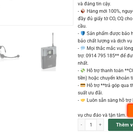
và đáng tin cậy.
-
Hàng mới 100%, nguyê
đầy đủ giấy tờ CO, CQ ch
cầu.
-
Sản phẩm được bảo h
bảo chất lượng và dịch vụ
-
Mọi thắc mắc vui lòng 
trợ: 0914 795 185** để đ
nhất.
-
Hỗ trợ thanh toán **
tiền) hoặc chuyển khoản ti
-
Hỗ trợ **trả góp qua th
suất ưu đãi.
-
Luôn sẵn sàng hỗ trợ 
vụ chu đáo và tận tâm.
Sennheiser XSW 1-ME3-B Hea
Thêm v