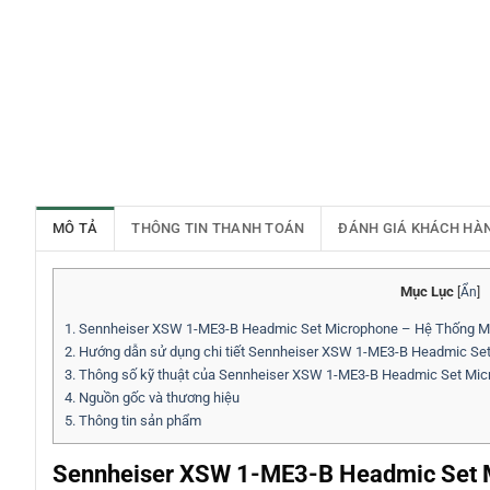
MÔ TẢ
THÔNG TIN THANH TOÁN
ĐÁNH GIÁ KHÁCH HÀ
Mục Lục
[
Ẩn
]
1.
Sennheiser XSW 1-ME3-B Headmic Set Microphone – Hệ Thống Mic
2.
Hướng dẫn sử dụng chi tiết Sennheiser XSW 1-ME3-B Headmic Se
3.
Thông số kỹ thuật của Sennheiser XSW 1-ME3-B Headmic Set Mic
4.
Nguồn gốc và thương hiệu
5.
Thông tin sản phẩm
Sennheiser XSW 1-ME3-B Headmic Set M