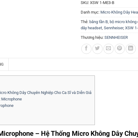
SKU:
XSW 1-ME3-B
Danh mục:
Micro Không Dây Hea
Thẻ:
băng tần B
,
bộ micro không 
dây headset
,
Sennheiser
,
XSW 1
Thương hiệu:
SENNHEISER
NG
ro Không Dây Chuyên Nghiệp Cho Ca Sĩ và Diễn Giả
t Microphone
rophone
icrophone – Hệ Thống Micro Không Dây Chu