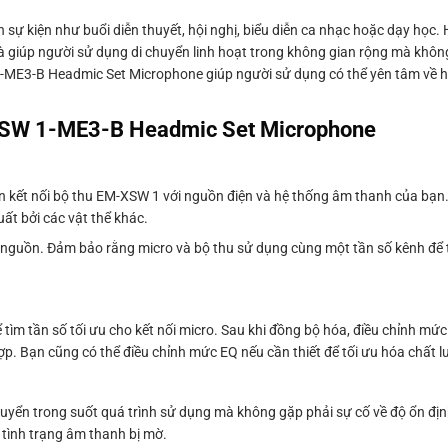
ự kiện như buổi diễn thuyết, hội nghị, biểu diễn ca nhạc hoặc dạy học.
à giúp người sử dụng di chuyển linh hoạt trong không gian rộng mà không
 1-ME3-B Headmic Set Microphone giúp người sử dụng có thể yên tâm về 
 XSW 1-ME3-B Headmic Set Microphone
n kết nối bộ thu EM-XSW 1 với nguồn điện và hệ thống âm thanh của bạn
uất bởi các vật thể khác.
c nguồn. Đảm bảo rằng micro và bộ thu sử dụng cùng một tần số kênh để 
ìm tần số tối ưu cho kết nối micro. Sau khi đồng bộ hóa, điều chỉnh mức
. Bạn cũng có thể điều chỉnh mức EQ nếu cần thiết để tối ưu hóa chất 
chuyển trong suốt quá trình sử dụng mà không gặp phải sự cố về độ ổn đị
 tình trạng âm thanh bị mờ.