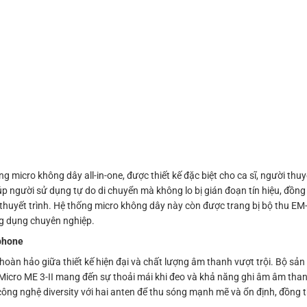
cro không dây all-in-one, được thiết kế đặc biệt cho ca sĩ, người thuyết
iúp người sử dụng tự do di chuyển mà không lo bị gián đoạn tín hiệu, đồn
y thuyết trình. Hệ thống micro không dây này còn được trang bị bộ thu E
ng dụng chuyên nghiệp.
phone
oàn hảo giữa thiết kế hiện đại và chất lượng âm thanh vượt trội. Bộ s
Micro ME 3-II mang đến sự thoải mái khi đeo và khả năng ghi âm âm than
ông nghệ diversity với hai anten để thu sóng mạnh mẽ và ổn định, đồng t