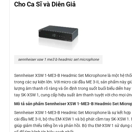
Cho Ca Sĩ và Diễn Giả
sennheiser xsw 1 me3 b headmic set microphone
Sennheiser XSW 1-ME3-B Headmic Set Microphone là một hệ thống mi
trong các sự kiện lớn. Với micro cài đầu ME 3-II, sản phẩm này g
lượng âm thanh rõ ràng và ổn định trong suốt buổi biểu diễn ha
tay SK-XSW 1, cung cấp hiệu suất âm thanh tuyệt vời cho mọi ứ
Mô tả sản phẩm Sennheiser XSW 1-ME3-B Headmic Set Micro
Sennheiser XSW 1-ME3-B Headmic Set Microphone là sự kết hợp h
cài đầu ME 3-II, bộ thu EM-XSW 1 và bộ phát cầm tay SK-XSW 1. 
giúp giảm thiểu tiếng ồn và phản hồi. Bộ thu EM-XSW 1 sử dụng c