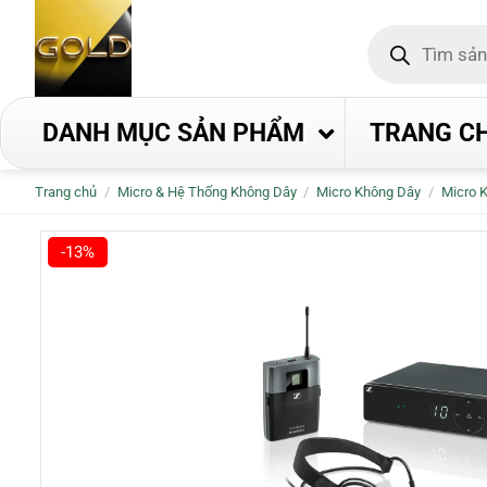
Bỏ
Tìm
qua
kiếm
nội
sản
phẩm
dung
DANH MỤC SẢN PHẨM
TRANG C
Trang chủ
/
Micro & Hệ Thống Không Dây
/
Micro Không Dây
/
Micro 
-13%