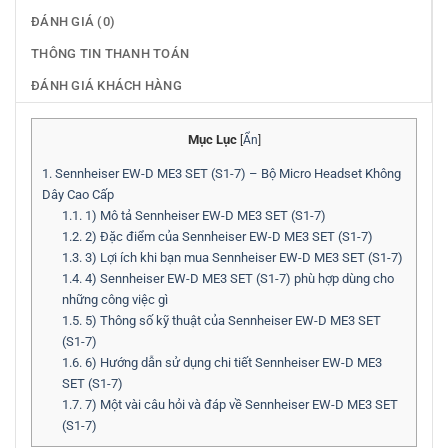
ĐÁNH GIÁ (0)
THÔNG TIN THANH TOÁN
ĐÁNH GIÁ KHÁCH HÀNG
Mục Lục
[
Ẩn
]
1.
Sennheiser EW-D ME3 SET (S1-7) – Bộ Micro Headset Không
Dây Cao Cấp
1.1.
1) Mô tả Sennheiser EW-D ME3 SET (S1-7)
1.2.
2) Đặc điểm của Sennheiser EW-D ME3 SET (S1-7)
1.3.
3) Lợi ích khi bạn mua Sennheiser EW-D ME3 SET (S1-7)
1.4.
4) Sennheiser EW-D ME3 SET (S1-7) phù hợp dùng cho
những công việc gì
1.5.
5) Thông số kỹ thuật của Sennheiser EW-D ME3 SET
(S1-7)
1.6.
6) Hướng dẫn sử dụng chi tiết Sennheiser EW-D ME3
SET (S1-7)
1.7.
7) Một vài câu hỏi và đáp về Sennheiser EW-D ME3 SET
(S1-7)