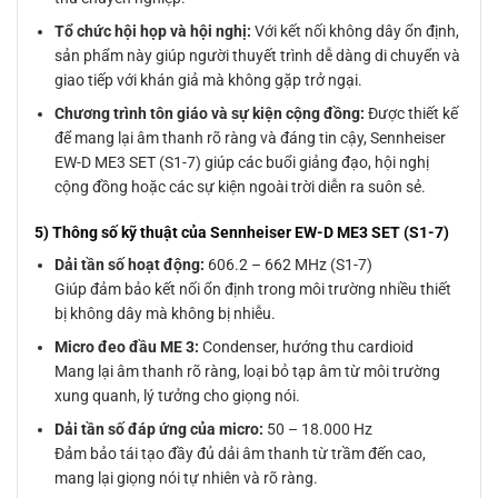
Tổ chức hội họp và hội nghị:
Với kết nối không dây ổn định,
sản phẩm này giúp người thuyết trình dễ dàng di chuyển và
giao tiếp với khán giả mà không gặp trở ngại.
Chương trình tôn giáo và sự kiện cộng đồng:
Được thiết kế
để mang lại âm thanh rõ ràng và đáng tin cậy, Sennheiser
EW-D ME3 SET (S1-7) giúp các buổi giảng đạo, hội nghị
cộng đồng hoặc các sự kiện ngoài trời diễn ra suôn sẻ.
5) Thông số kỹ thuật của Sennheiser EW-D ME3 SET (S1-7)
Dải tần số hoạt động:
606.2 – 662 MHz (S1-7)
Giúp đảm bảo kết nối ổn định trong môi trường nhiều thiết
bị không dây mà không bị nhiễu.
Micro đeo đầu ME 3:
Condenser, hướng thu cardioid
Mang lại âm thanh rõ ràng, loại bỏ tạp âm từ môi trường
xung quanh, lý tưởng cho giọng nói.
Dải tần số đáp ứng của micro:
50 – 18.000 Hz
Đảm bảo tái tạo đầy đủ dải âm thanh từ trầm đến cao,
mang lại giọng nói tự nhiên và rõ ràng.