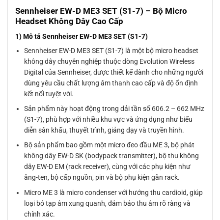
Sennheiser EW-D ME3 SET (S1-7) – Bộ Micro
Headset Không Dây Cao Cấp
1) Mô tả Sennheiser EW-D ME3 SET (S1-7)
Sennheiser EW-D ME3 SET (S1-7) là một bộ micro headset
không dây chuyên nghiệp thuộc dòng Evolution Wireless
Digital của Sennheiser, được thiết kế dành cho những người
dùng yêu cầu chất lượng âm thanh cao cấp và độ ổn định
kết nối tuyệt vời.
Sản phẩm này hoạt động trong dải tần số 606.2 – 662 MHz
(S1-7), phù hợp với nhiều khu vực và ứng dụng như biểu
diễn sân khấu, thuyết trình, giảng dạy và truyền hình.
Bộ sản phẩm bao gồm một micro đeo đầu ME 3, bộ phát
không dây EW-D SK (bodypack transmitter), bộ thu không
dây EW-D EM (rack receiver), cùng với các phụ kiện như
ăng-ten, bộ cấp nguồn, pin và bộ phụ kiện gắn rack.
Micro ME 3 là micro condenser với hướng thu cardioid, giúp
loại bỏ tạp âm xung quanh, đảm bảo thu âm rõ ràng và
chính xác.