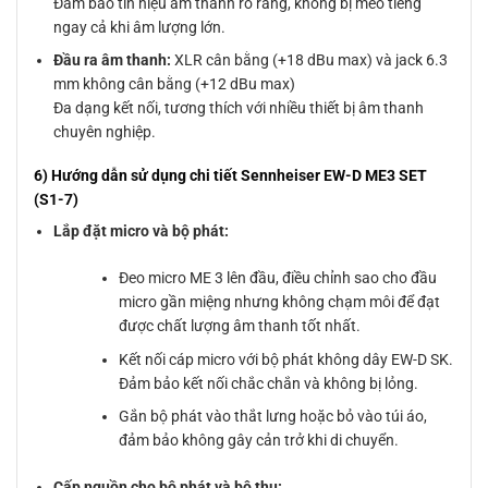
Đảm bảo tín hiệu âm thanh rõ ràng, không bị méo tiếng
ngay cả khi âm lượng lớn.
Đầu ra âm thanh:
XLR cân bằng (+18 dBu max) và jack 6.3
mm không cân bằng (+12 dBu max)
Đa dạng kết nối, tương thích với nhiều thiết bị âm thanh
chuyên nghiệp.
6) Hướng dẫn sử dụng chi tiết Sennheiser EW-D ME3 SET
(S1-7)
Lắp đặt micro và bộ phát:
Đeo micro ME 3 lên đầu, điều chỉnh sao cho đầu
micro gần miệng nhưng không chạm môi để đạt
được chất lượng âm thanh tốt nhất.
Kết nối cáp micro với bộ phát không dây EW-D SK.
Đảm bảo kết nối chắc chắn và không bị lỏng.
Gắn bộ phát vào thắt lưng hoặc bỏ vào túi áo,
đảm bảo không gây cản trở khi di chuyển.
Cấp nguồn cho bộ phát và bộ thu: