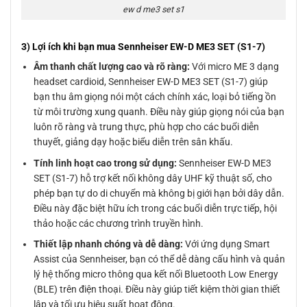
ew d me3 set s1
3) Lợi ích khi bạn mua Sennheiser EW-D ME3 SET (S1-7)
Âm thanh chất lượng cao và rõ ràng:
Với micro ME 3 dạng
headset cardioid, Sennheiser EW-D ME3 SET (S1-7) giúp
bạn thu âm giọng nói một cách chính xác, loại bỏ tiếng ồn
từ môi trường xung quanh. Điều này giúp giọng nói của bạn
luôn rõ ràng và trung thực, phù hợp cho các buổi diễn
thuyết, giảng dạy hoặc biểu diễn trên sân khấu.
Tính linh hoạt cao trong sử dụng:
Sennheiser EW-D ME3
SET (S1-7) hỗ trợ kết nối không dây UHF kỹ thuật số, cho
phép bạn tự do di chuyển mà không bị giới hạn bởi dây dẫn.
Điều này đặc biệt hữu ích trong các buổi diễn trực tiếp, hội
thảo hoặc các chương trình truyền hình.
Thiết lập nhanh chóng và dễ dàng:
Với ứng dụng Smart
Assist của Sennheiser, bạn có thể dễ dàng cấu hình và quản
lý hệ thống micro thông qua kết nối Bluetooth Low Energy
(BLE) trên điện thoại. Điều này giúp tiết kiệm thời gian thiết
lập và tối ưu hiệu suất hoạt động.