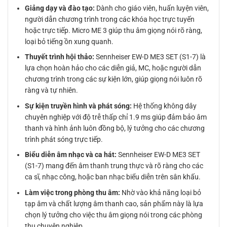
Giảng dạy và đào tạo:
Dành cho giáo viên, huấn luyện viên,
người dẫn chương trình trong các khóa học trực tuyến
hoặc trực tiếp. Micro ME 3 giúp thu âm giọng nói rõ ràng,
loại bỏ tiếng ồn xung quanh.
Thuyết trình hội thảo:
Sennheiser EW-D ME3 SET (S1-7) là
lựa chọn hoàn hảo cho các diễn giả, MC, hoặc người dẫn
chương trình trong các sự kiện lớn, giúp giọng nói luôn rõ
ràng và tự nhiên.
Sự kiện truyền hình và phát sóng:
Hệ thống không dây
chuyên nghiệp với độ trễ thấp chỉ 1.9 ms giúp đảm bảo âm
thanh và hình ảnh luôn đồng bộ, lý tưởng cho các chương
trình phát sóng trực tiếp.
Biểu diễn âm nhạc và ca hát:
Sennheiser EW-D ME3 SET
(S1-7) mang đến âm thanh trung thực và rõ ràng cho các
ca sĩ, nhạc công, hoặc ban nhạc biểu diễn trên sân khấu.
Làm việc trong phòng thu âm:
Nhờ vào khả năng loại bỏ
tạp âm và chất lượng âm thanh cao, sản phẩm này là lựa
chọn lý tưởng cho việc thu âm giọng nói trong các phòng
thu chuyên nghiệp.