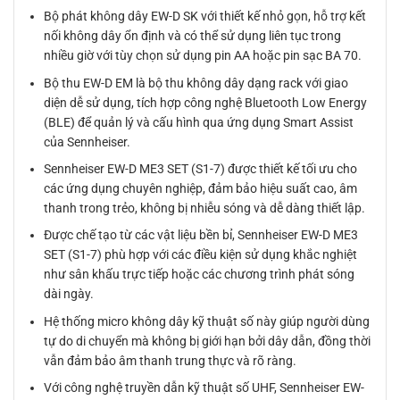
Bộ phát không dây EW-D SK với thiết kế nhỏ gọn, hỗ trợ kết
nối không dây ổn định và có thể sử dụng liên tục trong
nhiều giờ với tùy chọn sử dụng pin AA hoặc pin sạc BA 70.
Bộ thu EW-D EM là bộ thu không dây dạng rack với giao
diện dễ sử dụng, tích hợp công nghệ Bluetooth Low Energy
(BLE) để quản lý và cấu hình qua ứng dụng Smart Assist
của Sennheiser.
Sennheiser EW-D ME3 SET (S1-7) được thiết kế tối ưu cho
các ứng dụng chuyên nghiệp, đảm bảo hiệu suất cao, âm
thanh trong trẻo, không bị nhiễu sóng và dễ dàng thiết lập.
Được chế tạo từ các vật liệu bền bỉ, Sennheiser EW-D ME3
SET (S1-7) phù hợp với các điều kiện sử dụng khắc nghiệt
như sân khấu trực tiếp hoặc các chương trình phát sóng
dài ngày.
Hệ thống micro không dây kỹ thuật số này giúp người dùng
tự do di chuyển mà không bị giới hạn bởi dây dẫn, đồng thời
vẫn đảm bảo âm thanh trung thực và rõ ràng.
Với công nghệ truyền dẫn kỹ thuật số UHF, Sennheiser EW-