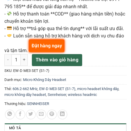
795 185** để được giải đáp nhanh nhất.
-
Hỗ trợ thanh toán **COD** (giao hàng nhận tiền) hoặc
chuyển khoản tiện lợi.
-
Hỗ trợ **trả góp qua thẻ tín dụng** với lãi suất ưu đãi.
-
Luôn sẵn sàng hỗ trợ khách hàng với dịch vụ chu đáo
Đặt hàng ngay
và tận tâm.
Sennheiser EW-D ME3 (S1-7) 606.2-662 MHz Bộ Micro headset khôn
Thêm vào giỏ hàng
SKU:
EW-D ME3 SET (S1-7)
Danh mục:
Micro Không Dây Headset
Thẻ:
606.2-662 MHz
,
EW-D ME3 SET (S1-7)
,
micro headset không dây
,
micro không dây headset
,
Sennheiser
,
wireless headmic
Thương hiệu:
SENNHEISER
MÔ TẢ