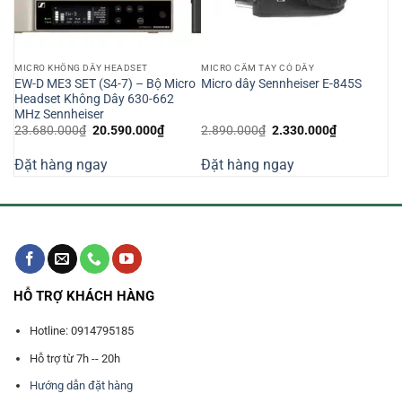
MICRO KHÔNG DÂY HEADSET
MICRO CẦM TAY CÓ DÂY
EW-D ME3 SET (S4-7) – Bộ Micro
Micro dây Sennheiser E-845S
Headset Không Dây 630-662
MHz Sennheiser
Giá
Giá
Giá
Giá
23.680.000
₫
20.590.000
₫
2.890.000
₫
2.330.000
₫
gốc
hiện
gốc
hiện
là:
tại
là:
tại
Đặt hàng ngay
Đặt hàng ngay
23.680.000₫.
là:
2.890.000₫.
là:
000₫.
20.590.000₫.
2.330.000₫
HỖ TRỢ KHÁCH HÀNG
Hotline: 0914795185
Hỗ trợ từ 7h -- 20h
Hướng dẫn đặt hàng