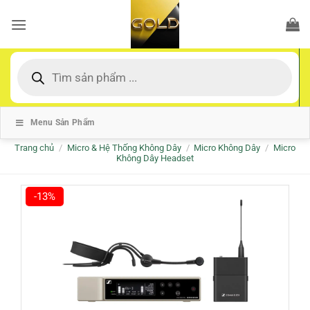
Bỏ
qua
nội
dung
Tìm
kiếm
sản
phẩm
Menu Sản Phẩm
Trang chủ
/
Micro & Hệ Thống Không Dây
/
Micro Không Dây
/
Micro
Không Dây Headset
-13%