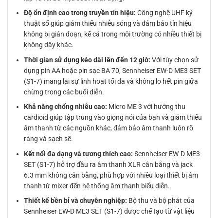
Độ ổn định cao trong truyền tín hiệu:
Công nghệ UHF kỹ
thuật số giúp giảm thiểu nhiễu sóng và đảm bảo tín hiệu
không bị gián đoạn, kể cả trong môi trường có nhiều thiết bị
không dây khác.
Thời gian sử dụng kéo dài lên đến 12 giờ:
Với tùy chọn sử
dụng pin AA hoặc pin sạc BA 70, Sennheiser EW-D ME3 SET
(S1-7) mang lại sự linh hoạt tối đa và không lo hết pin giữa
chừng trong các buổi diễn.
Khả năng chống nhiễu cao:
Micro ME 3 với hướng thu
cardioid giúp tập trung vào giọng nói của bạn và giảm thiểu
âm thanh từ các nguồn khác, đảm bảo âm thanh luôn rõ
ràng và sạch sẽ.
Kết nối đa dạng và tương thích cao:
Sennheiser EW-D ME3
SET (S1-7) hỗ trợ đầu ra âm thanh XLR cân bằng và jack
6.3 mm không cân bằng, phù hợp với nhiều loại thiết bị âm
thanh từ mixer đến hệ thống âm thanh biểu diễn.
Thiết kế bền bỉ và chuyên nghiệp:
Bộ thu và bộ phát của
Sennheiser EW-D ME3 SET (S1-7) được chế tạo từ vật liệu