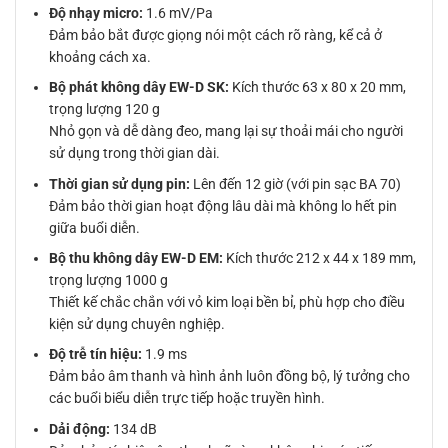
Độ nhạy micro:
1.6 mV/Pa
Đảm bảo bắt được giọng nói một cách rõ ràng, kể cả ở
khoảng cách xa.
Bộ phát không dây EW-D SK:
Kích thước 63 x 80 x 20 mm,
trọng lượng 120 g
Nhỏ gọn và dễ dàng đeo, mang lại sự thoải mái cho người
sử dụng trong thời gian dài.
Thời gian sử dụng pin:
Lên đến 12 giờ (với pin sạc BA 70)
Đảm bảo thời gian hoạt động lâu dài mà không lo hết pin
giữa buổi diễn.
Bộ thu không dây EW-D EM:
Kích thước 212 x 44 x 189 mm,
trọng lượng 1000 g
Thiết kế chắc chắn với vỏ kim loại bền bỉ, phù hợp cho điều
kiện sử dụng chuyên nghiệp.
Độ trễ tín hiệu:
1.9 ms
Đảm bảo âm thanh và hình ảnh luôn đồng bộ, lý tưởng cho
các buổi biểu diễn trực tiếp hoặc truyền hình.
Dải động:
134 dB