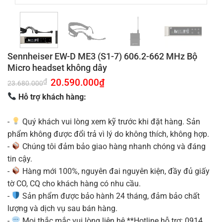
Sennheiser EW-D ME3 (S1-7) 606.2-662 MHz Bộ
Micro headset không dây
Giá
20.590.000
₫
Giá
₫
23.680.000
gốc
hiện
là:
tại
Hỗ trợ khách hàng:
23.680.000₫.
là:
20.590.000₫.
-
Quý khách vui lòng xem kỹ trước khi đặt hàng. Sản
phẩm không được đổi trả vì lý do không thích, không hợp.
-
Chúng tôi đảm bảo giao hàng nhanh chóng và đáng
tin cậy.
-
Hàng mới 100%, nguyên đai nguyên kiện, đầy đủ giấy
tờ CO, CQ cho khách hàng có nhu cầu.
-
Sản phẩm được bảo hành 24 tháng, đảm bảo chất
lượng và dịch vụ sau bán hàng.
-
Mọi thắc mắc vui lòng liên hệ **Hotline hỗ trợ: 0914