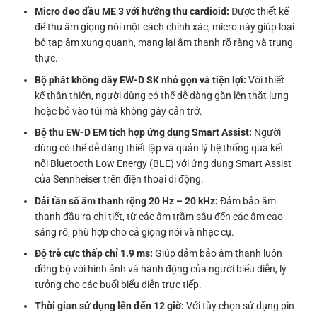
Micro đeo đầu ME 3 với hướng thu cardioid:
Được thiết kế
để thu âm giọng nói một cách chính xác, micro này giúp loại
bỏ tạp âm xung quanh, mang lại âm thanh rõ ràng và trung
thực.
Bộ phát không dây EW-D SK nhỏ gọn và tiện lợi:
Với thiết
kế thân thiện, người dùng có thể dễ dàng gắn lên thắt lưng
hoặc bỏ vào túi mà không gây cản trở.
Bộ thu EW-D EM tích hợp ứng dụng Smart Assist:
Người
dùng có thể dễ dàng thiết lập và quản lý hệ thống qua kết
nối Bluetooth Low Energy (BLE) với ứng dụng Smart Assist
của Sennheiser trên điện thoại di động.
Dải tần số âm thanh rộng 20 Hz – 20 kHz:
Đảm bảo âm
thanh đầu ra chi tiết, từ các âm trầm sâu đến các âm cao
sáng rõ, phù hợp cho cả giọng nói và nhạc cụ.
Độ trễ cực thấp chỉ 1.9 ms:
Giúp đảm bảo âm thanh luôn
đồng bộ với hình ảnh và hành động của người biểu diễn, lý
tưởng cho các buổi biểu diễn trực tiếp.
Thời gian sử dụng lên đến 12 giờ:
Với tùy chọn sử dụng pin