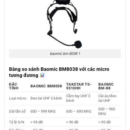
baomic bm 8038 1
Bảng so sánh Baomic BM8038 với các micro
tương đương
ĐẶC
TAKSTAR TS-
BAOMIC
BAOMIC BM8038
TÍNH
3310HH
BM-88
Cầm tay UHF 2
Cài áo/đeo
Loại micro
Đeo tai UHF 2 kênh
kênh
tai UHF
600 – 960
Dải tần số
600 – 999 MHz
630 – 690 MHz
MHz
Tỷ lệ S/N
> 95 dB
> 90 dB
> 95 dB