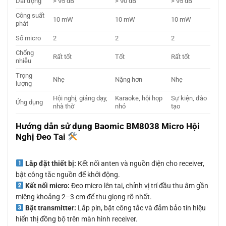
Dải động
> 95 dB
> 90 dB
> 95 dB
Công suất
10 mW
10 mW
10 mW
phát
Số micro
2
2
2
Chống
Rất tốt
Tốt
Rất tốt
nhiễu
Trọng
Nhẹ
Nặng hơn
Nhẹ
lượng
Hội nghị, giảng dạy,
Karaoke, hội họp
Sự kiện, đào
Ứng dụng
nhà thờ
nhỏ
tạo
Hướng dẫn sử dụng Baomic BM8038 Micro Hội
Nghị Đeo Tai
Lắp đặt thiết bị:
Kết nối anten và nguồn điện cho receiver,
bật công tắc nguồn để khởi động.
Kết nối micro:
Đeo micro lên tai, chỉnh vị trí đầu thu âm gần
miệng khoảng 2–3 cm để thu giọng rõ nhất.
Bật transmitter:
Lắp pin, bật công tắc và đảm bảo tín hiệu
hiển thị đồng bộ trên màn hình receiver.