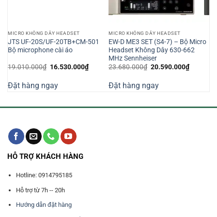
MICRO KHÔNG DÂY HEADSET
MICRO KHÔNG DÂY HEADSET
6)
JTS UF-20S/UF-20TB+CM-501
EW-D ME3 SET (S4-7) – Bộ Micro
t
Bộ microphone cài áo
Headset Không Dây 630-662
MHz Sennheiser
Giá
Giá
Giá
Giá
19.010.000
₫
16.530.000
₫
23.680.000
₫
20.590.000
₫
n
gốc
hiện
gốc
hiện
là:
tại
là:
tại
Đặt hàng ngay
Đặt hàng ngay
19.010.000₫.
là:
23.680.000₫.
là:
590.000₫.
16.530.000₫.
20.590.0
HỖ TRỢ KHÁCH HÀNG
Hotline: 0914795185
Hỗ trợ từ 7h -- 20h
Hướng dẫn đặt hàng