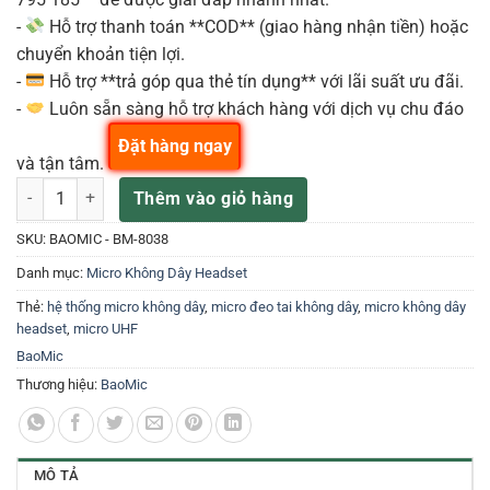
-
Hỗ trợ thanh toán **COD** (giao hàng nhận tiền) hoặc
chuyển khoản tiện lợi.
-
Hỗ trợ **trả góp qua thẻ tín dụng** với lãi suất ưu đãi.
-
Luôn sẵn sàng hỗ trợ khách hàng với dịch vụ chu đáo
Đặt hàng ngay
và tận tâm.
Baomic BM8038 Micro Hội Nghị Đeo Tai số lượng
Thêm vào giỏ hàng
SKU:
BAOMIC - BM-8038
Danh mục:
Micro Không Dây Headset
Thẻ:
hệ thống micro không dây
,
micro đeo tai không dây
,
micro không dây
headset
,
micro UHF
BaoMic
Thương hiệu:
BaoMic
MÔ TẢ