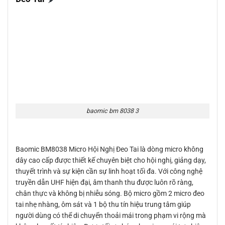
baomic bm 8038 3
Baomic BM8038 Micro Hội Nghị Đeo Tai là dòng micro không
dây cao cấp được thiết kế chuyên biệt cho hội nghị, giảng dạy,
thuyết trình và sự kiện cần sự linh hoạt tối đa. Với công nghệ
truyền dẫn UHF hiện đại, âm thanh thu được luôn rõ ràng,
chân thực và không bị nhiễu sóng. Bộ micro gồm 2 micro đeo
tai nhẹ nhàng, ôm sát và 1 bộ thu tín hiệu trung tâm giúp
người dùng có thể di chuyển thoải mái trong phạm vi rộng mà