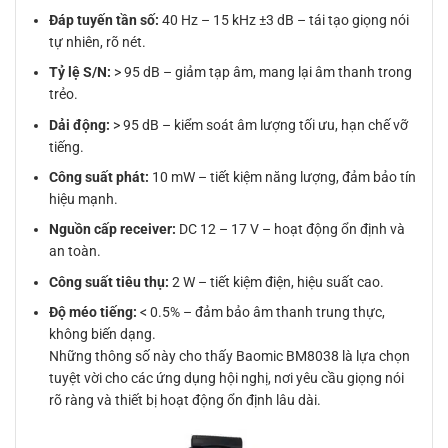
Đáp tuyến tần số:
40 Hz – 15 kHz ±3 dB – tái tạo giọng nói
tự nhiên, rõ nét.
Tỷ lệ S/N:
> 95 dB – giảm tạp âm, mang lại âm thanh trong
trẻo.
Dải động:
> 95 dB – kiểm soát âm lượng tối ưu, hạn chế vỡ
tiếng.
Công suất phát:
10 mW – tiết kiệm năng lượng, đảm bảo tín
hiệu mạnh.
Nguồn cấp receiver:
DC 12 – 17 V – hoạt động ổn định và
an toàn.
Công suất tiêu thụ:
2 W – tiết kiệm điện, hiệu suất cao.
Độ méo tiếng:
< 0.5% – đảm bảo âm thanh trung thực,
không biến dạng.
Những thông số này cho thấy Baomic BM8038 là lựa chọn
tuyệt vời cho các ứng dụng hội nghị, nơi yêu cầu giọng nói
rõ ràng và thiết bị hoạt động ổn định lâu dài.