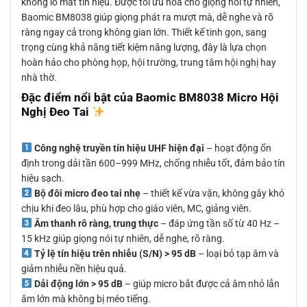
không lo mất tín hiệu. Được tối ưu hóa cho giọng nói tự nhiên,
Baomic BM8038 giúp giọng phát ra mượt mà, dễ nghe và rõ
ràng ngay cả trong không gian lớn. Thiết kế tinh gọn, sang
trọng cùng khả năng tiết kiệm năng lượng, đây là lựa chọn
hoàn hảo cho phòng họp, hội trường, trung tâm hội nghị hay
nhà thờ.
Đặc điểm nổi bật của Baomic BM8038 Micro Hội
Nghị Đeo Tai
Công nghệ truyền tín hiệu UHF hiện đại
– hoạt động ổn
định trong dải tần 600–999 MHz, chống nhiễu tốt, đảm bảo tín
hiệu sạch.
Bộ đôi micro đeo tai nhẹ
– thiết kế vừa vặn, không gây khó
chịu khi đeo lâu, phù hợp cho giáo viên, MC, giảng viên.
Âm thanh rõ ràng, trung thực
– đáp ứng tần số từ 40 Hz –
15 kHz giúp giọng nói tự nhiên, dễ nghe, rõ ràng.
Tỷ lệ tín hiệu trên nhiễu (S/N) > 95 dB
– loại bỏ tạp âm và
giảm nhiễu nền hiệu quả.
Dải động lớn > 95 dB
– giúp micro bắt được cả âm nhỏ lẫn
âm lớn mà không bị méo tiếng.