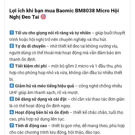
Lợi ích khi bạn mua Baomic BM8038 Micro Hội
Nghị Đeo Tai
Tối ưu cho giọng nói rõ ràng và tự nhiên
– giúp buổi thuyết
trình hoặc hội nghị trở nên chuyên nghiệp và thu hút.
Tự do di chuyển
– nhờ thiết kế đeo tai không vướng víu,
người dùng có thể thoải mái hoạt động mà vẫn đảm bảo âm
thanh ổn định.
Tiết kiệm chi phí
– một bộ gồm 2 micro và 1 đầu thu, phù
hợp cho phòng họp nhỏ và vừa, không cần đầu tư nhiều thiết
bị.
Giảm hú và méo tiếng hiệu quả
– công nghệ chống nhiễu
UHF giúp âm thanh sạch, rõ và mượt.
Dễ dàng sử dụng và cài đặt
– chỉ cần vài thao tác đơn giản
là có thể hoạt động ổn định ngay.
Hoạt động bền bỉ và ổn định
– thiết kế chắc chắn, tuổi thọ
cao, phù hợp sử dụng liên tục.
Tính di động cao
– thiết bị gọn nhẹ, dễ mang theo, phù hợp
cho các chương trình lưu động, hội thảo, đào tạo.