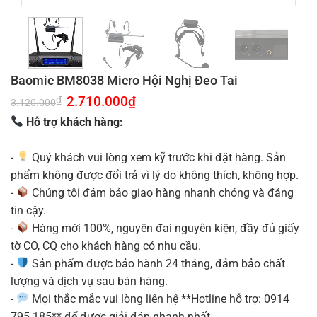
Baomic BM8038 Micro Hội Nghị Đeo Tai
Giá
2.710.000
₫
Giá
₫
3.120.000
gốc
hiện
là:
tại
Hỗ trợ khách hàng:
3.120.000₫.
là:
2.710.000₫.
-
Quý khách vui lòng xem kỹ trước khi đặt hàng. Sản
phẩm không được đổi trả vì lý do không thích, không hợp.
-
Chúng tôi đảm bảo giao hàng nhanh chóng và đáng
tin cậy.
-
Hàng mới 100%, nguyên đai nguyên kiện, đầy đủ giấy
tờ CO, CQ cho khách hàng có nhu cầu.
-
Sản phẩm được bảo hành 24 tháng, đảm bảo chất
lượng và dịch vụ sau bán hàng.
-
Mọi thắc mắc vui lòng liên hệ **Hotline hỗ trợ: 0914
795 185** để được giải đáp nhanh nhất.