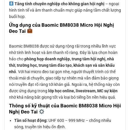
Tăng tính chuyên nghiệp cho không gian hội nghị
– ngoại
hình tinh tế và âm thanh chuẩn mực giúp nâng tầm chất lượng
buổi họp.
Ứng dụng của Baomic BM8038 Micro Hội Nghị
Đeo Tai
Baomic BM8038 được sử dụng rộng rãi trong nhiều lĩnh vực
nhờ tính linh hoạt và âm thanh rõ ràng. Đây là lựa chọn hoàn
hảo cho
phòng họp doanh nghiệp, trung tâm hội nghị, nhà
thờ, trường học, trung tâm đào tạo, khách sạn và sân khấu
nhỏ
. Với hai micro đeo tai gọn nhẹ, người thuyết trình có thể
thoải mái di chuyển, giao tiếp tự nhiên mà vẫn đảm bảo giọng
nói truyền đạt rõ ràng tới khán giả. Ngoài ra, hệ thống này còn
được ứng dụng trong
lớp học online, livestream, MC sự kiện
nhờ khả năng bắt giọng tốt và loại bỏ tiếng ồn nền hiệu quả.
Thông số kỹ thuật của Baomic BM8038 Micro Hội
Nghị Đeo Tai
Tần số hoạt động:
UHF 600 – 999 MHz – chống nhiễu
sóng, truyền tín hiệu ổn định.