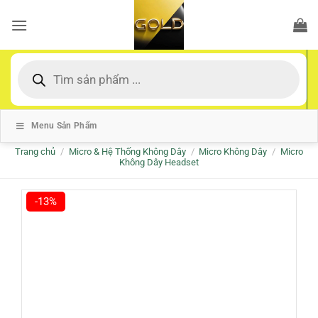
Bỏ
qua
nội
dung
Tìm
kiếm
sản
phẩm
Menu Sản Phẩm
Trang chủ
/
Micro & Hệ Thống Không Dây
/
Micro Không Dây
/
Micro
Không Dây Headset
-13%