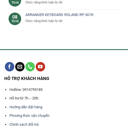
ở
Chức năng bình luận bị tắt
Th10
thu
Trống
điện
ARRANGER KEYBOARD ROLAND RP-501R
08
tử
ở
Chức năng bình luận bị tắt
Th10
dùng
ARRANGER
làm
KEYBOARD
nhạc
ROLAND
RP-
501R
HỖ TRỢ KHÁCH HÀNG
Hotline: 0914795185
Hỗ trợ từ 7h -- 20h
Hướng dẫn đặt hàng
Phương thức vận chuyển
Chính sách đổi trả