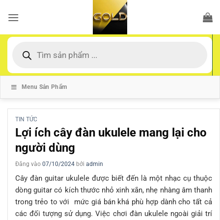
Bỏ
qua
nội
dung
Tìm
kiếm
sản
phẩm
Menu Sản Phẩm
TIN TỨC
Lợi ích cây đàn ukulele mang lại cho
người dùng
Đăng vào
07/10/2024
bởi
admin
Cây đàn guitar ukulele được biết đến là một nhạc cụ thuộc
dòng guitar có kích thước nhỏ xinh xắn, nhẹ nhàng âm thanh
trong trẻo to với mức giá bán khá phù hợp dành cho tất cả
các đối tượng sử dụng. Việc chơi đàn ukulele ngoài giải trí