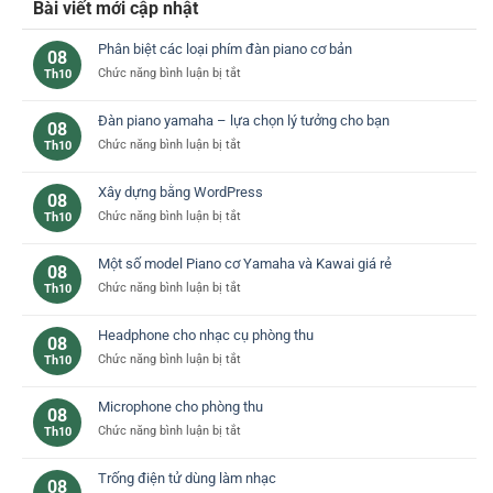
Bài viết mới cập nhật
Phân biệt các loại phím đàn piano cơ bản
08
ở
Chức năng bình luận bị tắt
Th10
Phân
biệt
Đàn piano yamaha – lựa chọn lý tưởng cho bạn
08
các
ở
Chức năng bình luận bị tắt
Th10
loại
Đàn
phím
piano
đàn
Xây dựng bằng WordPress
08
yamaha
piano
ở
Chức năng bình luận bị tắt
Th10
–
cơ
Xây
lựa
bản
dựng
chọn
Một số model Piano cơ Yamaha và Kawai giá rẻ
08
bằng
lý
ở
Chức năng bình luận bị tắt
Th10
WordPress
tưởng
Một
cho
số
bạn
Headphone cho nhạc cụ phòng thu
08
model
ở
Chức năng bình luận bị tắt
Th10
Piano
Headphone
cơ
cho
Yamaha
Microphone cho phòng thu
08
nhạc
và
ở
Chức năng bình luận bị tắt
Th10
cụ
Kawai
Microphone
phòng
giá
cho
thu
rẻ
Trống điện tử dùng làm nhạc
08
phòng