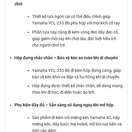
chơi
Thiết kế tựa ngón cái có thể điều chỉnh giúp
Yamaha YCL-255 Bb phù hợp với mọi kích cỡ tay.
Phần tựa này cũng đi kèm vòng đeo dây đeo cổ,
giúp giảm mỏi tay khi chơi lâu, đặc biệt hữu ích
cho người chơi trẻ.
Hộp đựng chắc chắn – Bảo vệ kèn an toàn khi di chuyển
Yamaha YCL-255 Bb đi kèm hộp đựng cứng, giúp
bảo vệ kèn khỏi va đập và hư hỏng khi di chuyển.
Hộp đựng được thiết kế chắc chắn, dễ dàng mang
theo khi đi học, đi diễn hoặc du lịch.
Phụ kiện đầy đủ – Sẵn sàng sử dụng ngay khi mở hộp
Sản phẩm đi kèm với miệng kèn Yamaha 4C, nắp
miệng kèn, dây buộc mạ nickel, mỡ bôi nút bần và
một cây dăm.