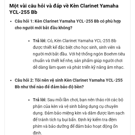
Một vài câu hỏi và đáp về Kèn Clarinet Yamaha
YCL-255 Bb
Câu hỏi 1: Kèn Clarinet Yamaha YCL-255 Bb có phù hợp
cho người mới bắt đầu không?
Trả lời:
Có, Kèn Clarinet Yamaha YCL-255 Bb
được thiết kế đặc biệt cho học sinh, sinh viên và
người mới bắt đầu. Với hệ thống ngón Boehm tiêu
chuẩn và thiết kế nhẹ, sản phẩm giúp người chơi
dễ dàng làm quen và phát triển kỹ năng âm nhạc.
Câu hỏi 2: Tôi nên vệ sinh Kèn Clarinet Yamaha YCL-255
Bb như thế nào để đảm bảo độ bền?
Trả lời:
Sau mỗi lần chơi, bạn nên tháo rời các bộ
phận của kèn và vệ sinh bằng dụng cụ chuyên
dụng. Đảm bảo miệng kèn và dăm được làm sạch
để tránh tích tụ bụi bẩn. Định kỳ kiểm tra đệm
phím và bảo dưỡng để đảm bảo hoạt động ổn
định.