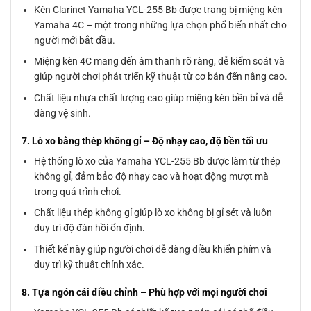
Kèn Clarinet Yamaha YCL-255 Bb được trang bị miệng kèn
Yamaha 4C – một trong những lựa chọn phổ biến nhất cho
người mới bắt đầu.
Miệng kèn 4C mang đến âm thanh rõ ràng, dễ kiểm soát và
giúp người chơi phát triển kỹ thuật từ cơ bản đến nâng cao.
Chất liệu nhựa chất lượng cao giúp miệng kèn bền bỉ và dễ
dàng vệ sinh.
7. Lò xo bằng thép không gỉ – Độ nhạy cao, độ bền tối ưu
Hệ thống lò xo của Yamaha YCL-255 Bb được làm từ thép
không gỉ, đảm bảo độ nhạy cao và hoạt động mượt mà
trong quá trình chơi.
Chất liệu thép không gỉ giúp lò xo không bị gỉ sét và luôn
duy trì độ đàn hồi ổn định.
Thiết kế này giúp người chơi dễ dàng điều khiển phím và
duy trì kỹ thuật chính xác.
8. Tựa ngón cái điều chỉnh – Phù hợp với mọi người chơi