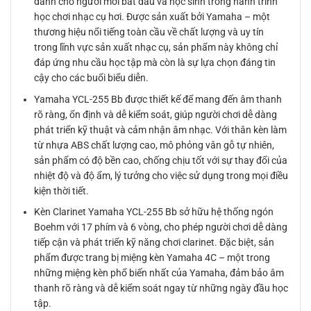
dành cho người mới bắt đầu và học sinh trong hành trình
học chơi nhạc cụ hơi. Được sản xuất bởi Yamaha – một
thương hiệu nổi tiếng toàn cầu về chất lượng và uy tín
trong lĩnh vực sản xuất nhạc cụ, sản phẩm này không chỉ
đáp ứng nhu cầu học tập mà còn là sự lựa chọn đáng tin
cậy cho các buổi biểu diễn.
Yamaha YCL-255 Bb được thiết kế để mang đến âm thanh
rõ ràng, ổn định và dễ kiểm soát, giúp người chơi dễ dàng
phát triển kỹ thuật và cảm nhận âm nhạc. Với thân kèn làm
từ nhựa ABS chất lượng cao, mô phỏng vân gỗ tự nhiên,
sản phẩm có độ bền cao, chống chịu tốt với sự thay đổi của
nhiệt độ và độ ẩm, lý tưởng cho việc sử dụng trong mọi điều
kiện thời tiết.
Kèn Clarinet Yamaha YCL-255 Bb sở hữu hệ thống ngón
Boehm với 17 phím và 6 vòng, cho phép người chơi dễ dàng
tiếp cận và phát triển kỹ năng chơi clarinet. Đặc biệt, sản
phẩm được trang bị miệng kèn Yamaha 4C – một trong
những miệng kèn phổ biến nhất của Yamaha, đảm bảo âm
thanh rõ ràng và dễ kiểm soát ngay từ những ngày đầu học
tập.