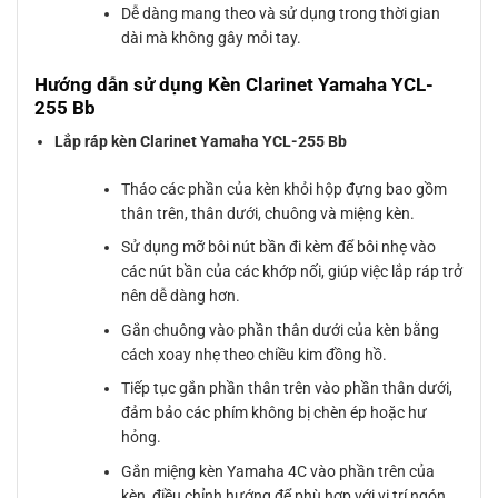
Dễ dàng mang theo và sử dụng trong thời gian
dài mà không gây mỏi tay.
Hướng dẫn sử dụng Kèn Clarinet Yamaha YCL-
255 Bb
Lắp ráp kèn Clarinet Yamaha YCL-255 Bb
Tháo các phần của kèn khỏi hộp đựng bao gồm
thân trên, thân dưới, chuông và miệng kèn.
Sử dụng mỡ bôi nút bần đi kèm để bôi nhẹ vào
các nút bần của các khớp nối, giúp việc lắp ráp trở
nên dễ dàng hơn.
Gắn chuông vào phần thân dưới của kèn bằng
cách xoay nhẹ theo chiều kim đồng hồ.
Tiếp tục gắn phần thân trên vào phần thân dưới,
đảm bảo các phím không bị chèn ép hoặc hư
hỏng.
Gắn miệng kèn Yamaha 4C vào phần trên của
kèn, điều chỉnh hướng để phù hợp với vị trí ngón