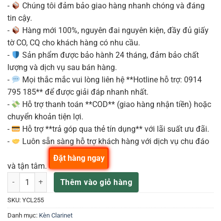
-
Chúng tôi đảm bảo giao hàng nhanh chóng và đáng
tin cậy.
-
Hàng mới 100%, nguyên đai nguyên kiện, đầy đủ giấy
tờ CO, CQ cho khách hàng có nhu cầu.
-
Sản phẩm được bảo hành 24 tháng, đảm bảo chất
lượng và dịch vụ sau bán hàng.
-
Mọi thắc mắc vui lòng liên hệ **Hotline hỗ trợ: 0914
795 185** để được giải đáp nhanh nhất.
-
Hỗ trợ thanh toán **COD** (giao hàng nhận tiền) hoặc
chuyển khoản tiện lợi.
-
Hỗ trợ **trả góp qua thẻ tín dụng** với lãi suất ưu đãi.
-
Luôn sẵn sàng hỗ trợ khách hàng với dịch vụ chu đáo
Đặt hàng ngay
và tận tâm.
Kèn Clarinet Yamaha YCL-255 Bb số lượng
Thêm vào giỏ hàng
SKU:
YCL255
Danh mục:
Kèn Clarinet