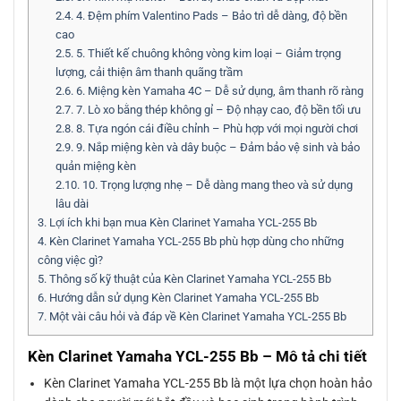
2.4.
4. Đệm phím Valentino Pads – Bảo trì dễ dàng, độ bền
cao
2.5.
5. Thiết kế chuông không vòng kim loại – Giảm trọng
lượng, cải thiện âm thanh quãng trầm
2.6.
6. Miệng kèn Yamaha 4C – Dễ sử dụng, âm thanh rõ ràng
2.7.
7. Lò xo bằng thép không gỉ – Độ nhạy cao, độ bền tối ưu
2.8.
8. Tựa ngón cái điều chỉnh – Phù hợp với mọi người chơi
2.9.
9. Nắp miệng kèn và dây buộc – Đảm bảo vệ sinh và bảo
quản miệng kèn
2.10.
10. Trọng lượng nhẹ – Dễ dàng mang theo và sử dụng
lâu dài
3.
Lợi ích khi bạn mua Kèn Clarinet Yamaha YCL-255 Bb
4.
Kèn Clarinet Yamaha YCL-255 Bb phù hợp dùng cho những
công việc gì?
5.
Thông số kỹ thuật của Kèn Clarinet Yamaha YCL-255 Bb
6.
Hướng dẫn sử dụng Kèn Clarinet Yamaha YCL-255 Bb
7.
Một vài câu hỏi và đáp về Kèn Clarinet Yamaha YCL-255 Bb
Kèn Clarinet Yamaha YCL-255 Bb – Mô tả chi tiết
Kèn Clarinet Yamaha YCL-255 Bb là một lựa chọn hoàn hảo