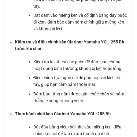
tay.
Đặt dăm vào miệng kèn và cố định bằng dây buộc
đi kèm, đảm bảo dăm nằm chính giữa miệng kèn
và không bị lệch.
Kiểm tra và điều chỉnh kèn Clarinet Yamaha YCL-255 Bb
trước khi chơi
Kiểm tra lại tất cả các phím để đảm bảo chúng
hoạt động bình thường, không bị kẹt hoặc lỏng.
Điều chỉnh tựa ngón cái để phù hợp với kích cỡ
tay, giúp bạn cầm nắm thoải mái.
Đảm bảo rằng dăm được gắn chắc chắn và nằm
thẳng, không bị cong vênh.
Thực hành chơi kèn Clarinet Yamaha YCL-255 Bb
Bắt đầu bằng việc thổi nhẹ vào miệng kèn, điều
chỉnh lực hơi để tạo ra âm thanh ổn định.