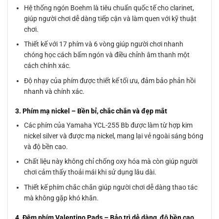
Hệ thống ngón Boehm là tiêu chuẩn quốc tế cho clarinet,
giúp người chơi dễ dàng tiếp cận và làm quen với kỹ thuật
chơi.
Thiết kế với 17 phím và 6 vòng giúp người chơi nhanh
chóng học cách bấm ngón và điều chỉnh âm thanh một
cách chính xác.
Độ nhạy của phím được thiết kế tối ưu, đảm bảo phản hồi
nhanh và chính xác.
3. Phím mạ nickel – Bền bỉ, chắc chắn và đẹp mắt
Các phím của Yamaha YCL-255 Bb được làm từ hợp kim
nickel silver và được mạ nickel, mang lại vẻ ngoài sáng bóng
và độ bền cao.
Chất liệu này không chỉ chống oxy hóa mà còn giúp người
chơi cảm thấy thoải mái khi sử dụng lâu dài.
Thiết kế phím chắc chắn giúp người chơi dễ dàng thao tác
mà không gặp khó khăn.
4. Đệm phím Valentino Pads – Bảo trì dễ dàng, độ bền cao