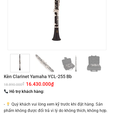
Kèn Clarinet Yamaha YCL-255 Bb
Giá
16.430.000
₫
Giá
₫
18.890.000
gốc
hiện
là:
tại
Hỗ trợ khách hàng:
18.890.000₫.
là:
16.430.000₫.
-
Quý khách vui lòng xem kỹ trước khi đặt hàng. Sản
phẩm không được đổi trả vì lý do không thích, không hợp.