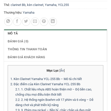
Thẻ:
clarinet Bb
,
kèn clarinet
,
Yamaha
,
YCL255
Thương hiệu:
Yamaha
MÔ TẢ
ĐÁNH GIÁ (0)
THÔNG TIN THANH TOÁN
ĐÁNH GIÁ KHÁCH HÀNG
Mục Lục
[
Ẩn
]
1.
Kèn Clarinet Yamaha YCL-255 Bb – Mô tả chi tiết
2.
Đặc điểm của Kèn Clarinet Yamaha YCL-255 Bb
2.1.
1. Chất liệu nhựa ABS hoàn thiện mờ – Độ bền cao,
chống chịu mọi điều kiện thời tiết
2.2.
2. Hệ thống ngón Boehm với 17 phím và 6 vòng – Dễ
dàng chơi và phát triển kỹ năng
2.3.
3. Phím mạ nickel – Bền bỉ, chắc chắn và đẹp mắt