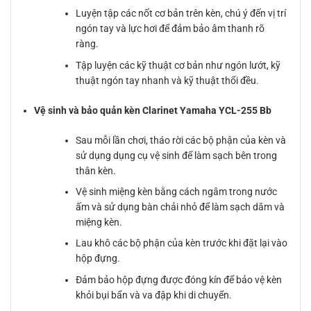
Luyện tập các nốt cơ bản trên kèn, chú ý đến vị trí
ngón tay và lực hơi để đảm bảo âm thanh rõ
ràng.
Tập luyện các kỹ thuật cơ bản như ngón lướt, kỹ
thuật ngón tay nhanh và kỹ thuật thổi đều.
Vệ sinh và bảo quản kèn Clarinet Yamaha YCL-255 Bb
Sau mỗi lần chơi, tháo rời các bộ phận của kèn và
sử dụng dụng cụ vệ sinh để làm sạch bên trong
thân kèn.
Vệ sinh miệng kèn bằng cách ngâm trong nước
ấm và sử dụng bàn chải nhỏ để làm sạch dăm và
miệng kèn.
Lau khô các bộ phận của kèn trước khi đặt lại vào
hộp đựng.
Đảm bảo hộp đựng được đóng kín để bảo vệ kèn
khỏi bụi bẩn và va đập khi di chuyển.