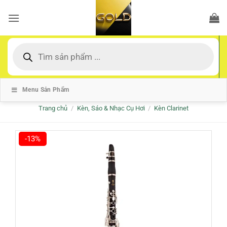
Bỏ
qua
nội
dung
Tìm
kiếm
sản
phẩm
Menu Sản Phẩm
Trang chủ
/
Kèn, Sáo & Nhạc Cụ Hơi
/
Kèn Clarinet
-13%