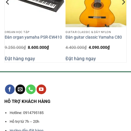
ORGAN HỌC TẬP
GUITAR CLASSIC & DÂY NYLON
Đàn organ yamaha PSR-EW410
Đàn guitar classic Yamaha C80
Giá
Giá
Giá
Giá
9.250.000
₫
8.600.000
₫
4.400.000
₫
4.090.000
₫
n
gốc
hiện
gốc
hiện
là:
tại
là:
tại
Đặt hàng ngay
Đặt hàng ngay
9.250.000₫.
là:
4.400.000₫.
là:
240.000₫.
8.600.000₫.
4.090.000₫
HỖ TRỢ KHÁCH HÀNG
Hotline: 0914795185
Hỗ trợ từ 7h -- 20h
Hướng dẫn đặt hàng