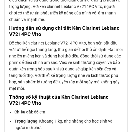
trọng lượng. Với kèn clarinet Leblanc V7214PC Vito, người
chơi có thể tự tin phát triển kỹ năng của mình với âm thanh
chuẩn và mạnh mẽ.
Hướng dẫn sử dụng chi tiết Kèn Clarinet Leblanc
V7214PC Vito
Để chơi kèn clarinet Leblanc V7214PC Vito, bạn nên bắt đầu
với tư thế ngồi thẳng lưng, thư giãn để hơi thở ổn định. Đặt môi
nhẹ lên miệng kèn và dùng hơi thở đều, đồng thời sử dụng các
phím để điều chỉnh âm sắc. Việc vệ sinh thường xuyên và bảo
quản kèn trong hộp sau khi sử dụng sẽ giúp kèn bền đẹp và
tăng tuổi thọ. Với thiết kế trọng lượng nhẹ và kích thước phù
hợp, sản phẩm lý tưởng để luyện tập mỗi ngày mà không gây
mệt mỏi.
Thông số kỹ thuật của Kèn Clarinet Leblanc
V7214PC Vito
Chiều dài
: 66 cm
Trọng lượng
: Khoảng 1 kg, nhẹ nhàng cho học sinh và
người mới chơi.