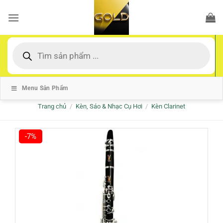
Bỏ
qua
nội
dung
Tìm
kiếm
sản
phẩm
Menu Sản Phẩm
Trang chủ
/
Kèn, Sáo & Nhạc Cụ Hơi
/
Kèn Clarinet
-7%