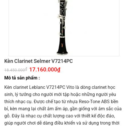
Kèn Clarinet Selmer V7214PC
Giá
17.160.000
₫
Giá
₫
18.450.000
gốc
hiện
là:
tại
Mô tả sản phẩm :
18.450.000₫.
là:
17.160.000₫.
Kèn clarinet Leblanc V7214PC Vito là dòng clarinet học
sinh, lý tưởng cho người mới tập hoặc những người yêu
thích nhạc cụ. Được chế tạo từ nhựa Reso-Tone ABS bền
bỉ, kèn mang lại chất âm ấm áp, gần giống với âm sắc của
gỗ. Đây là nhạc cụ chất lượng cao với thiết kế độc đáo,
giúp người chơi dễ dàng điều khiển và sử dụng trong thời