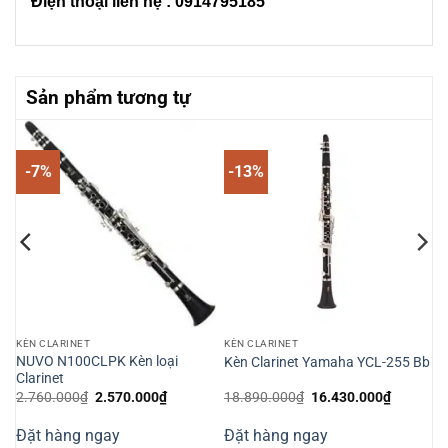
Điện thoại liên hệ : 0914795185
Sản phẩm tương tự
-7%
-13%
KÈN CLARINET
KÈN CLARINET
NUVO N100CLPK Kèn loại
Kèn Clarinet Yamaha YCL-255 Bb
Clarinet
Giá
Giá
Giá
Giá
2.760.000
₫
2.570.000
₫
18.890.000
₫
16.430.000
₫
gốc
hiện
gốc
hiện
là:
tại
là:
tại
Đặt hàng ngay
Đặt hàng ngay
2.760.000₫.
là:
18.890.000₫.
là:
0.000₫.
2.570.000₫.
16.430.0