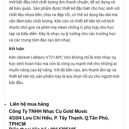
mới bắt đầu nhờ chất lượng âm thanh chuẩn, dễ sử dụng và
dễ bảo quản. Sản phẩm được thiết kế đặc biệt cho học sinh với
chất liệu nhựa bền, chịu va đập tốt, có thể sử dụng lâu dài mà
vẫn đảm bảo chất lượng. Kèn còn có thiết kế tiện lợi với kích
thước nhỏ gọn và phím mạ niken chống rỉ, phù hợp cho học
tập và biểu diễn. Đây là nhạc cụ lý tưởng cho các trường học
và các trung tâm đào tạo âm nhạc.
Kết luận
Kèn clarinet Leblanc V7214PC Vito không chỉ là một nhạc cụ
học sinh hoàn hảo mà còn là công cụ mạnh mẽ cho những ai
muốn nâng cao kỹ năng. Với độ bền cao, âm thanh ấm áp và
thiết kế tiện lợi, sản phẩm này là lựa chọn tối ưu cho người mới
bắt đầu.
Liên hệ mua hàng
Công Ty TNHH Nhạc Cụ Gold Music
4/10/4 L
ưu Chí Hiếu, P. Tây Thạnh
, Q.Tân Phú,
TPHCM