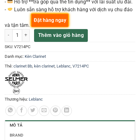
-
Hỗ trợ **trả góp qua thẻ tín dụng** với lãi suất ưu đãi.
-
Luôn sẵn sàng hỗ trợ khách hàng với dịch vụ chu đáo
Đặt hàng ngay
và tận tâm.
Kèn Clarinet Selmer V7214PC số lượng
Thêm vào giỏ hàng
SKU:
V7214PC
Danh mục:
Kèn Clarinet
Thẻ:
clarinet Bb
,
kèn clarinet
,
Leblanc
,
V7214PC
Thương hiệu:
Leblanc
MÔ TẢ
BRAND