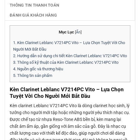
THÔNG TIN THANH TOÁN
ĐÁNH GIÁ KHÁCH HÀNG
Mục Lục
[
Ẩn
]
1.
Kèn Clarinet Leblanc V7214PC Vito – Lựa Chọn Tuyệt Vời Cho
Người Mới Bắt Đầu
2.
Hướng dẫn sử dụng chi tiết Kèn Clarinet Leblanc V7214PC Vito
3.
Thông số kỹ thuật của Kèn Clarinet Leblanc V7214PC Vito
4.
Nguồn gốc và thương hiệu
5.
Thông tin sản phẩm
Kèn Clarinet Leblanc V7214PC Vito – Lựa Chọn
Tuyệt Vời Cho Người Mới Bắt Đầu
Kèn clarinet Leblanc V7214PC Vito là dòng clarinet học sinh, lý
tưởng cho người mới tập hoặc những người yêu thích nhạc cụ.
Được chế tạo từ nhựa Reso-Tone ABS bền bỉ, kèn mang lại
chất âm ấm áp, gần giống với âm sắc của gỗ. Đây là nhạc cụ
chất lượng cao với thiết kế độc đáo, giúp người chơi dễ dàng
điều khiển và sử dụng trong thời gian dài mà không lo ngại về