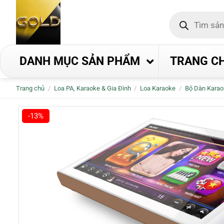
Bỏ
Tìm
qua
kiếm
nội
sản
phẩm
dung
DANH MỤC SẢN PHẨM
TRANG C
Trang chủ
/
Loa PA, Karaoke & Gia Đình
/
Loa Karaoke
/
Bộ Dàn Karao
-13%