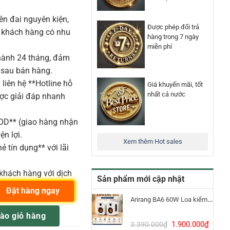
n đai nguyên kiện,
Được phép đổi trả
o khách hàng có nhu
hàng trong 7 ngày
miễn phí
ành 24 tháng, đảm
 sau bán hàng.
liên hệ **Hotline hỗ
Giá khuyến mãi, tốt
nhất cả nước
ược giải đáp nhanh
COD** (giao hàng nhận
ện lợi.
Xem thêm Hot sales
ẻ tín dụng** với lãi
khách hàng với dịch
Sản phẩm mới cập nhật
Đặt hàng ngay
Arirang BA6 60W Loa kiểm âm Bluetooth 5.3
Hệ điều hành Androi số lượng
ào giỏ hàng
Giá
Giá
1.900.000
₫
3.390.000
₫