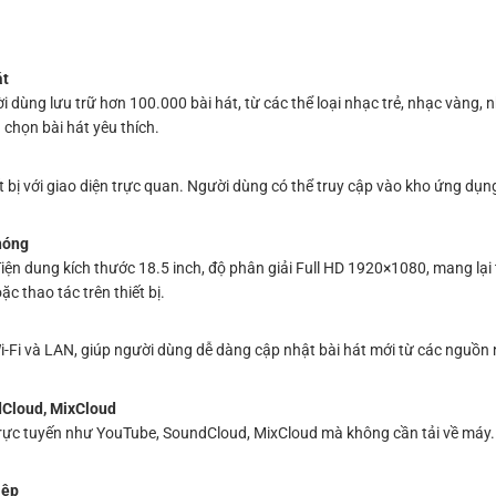
át
ng lưu trữ hơn 100.000 bài hát, từ các thể loại nhạc trẻ, nhạc vàng, n
 chọn bài hát yêu thích.
t bị với giao diện trực quan. Người dùng có thể truy cập vào kho ứng dụn
hóng
 dung kích thước 18.5 inch, độ phân giải Full HD 1920×1080, mang lại 
c thao tác trên thiết bị.
-Fi và LAN, giúp người dùng dễ dàng cập nhật bài hát mới từ các nguồn
dCloud, MixCloud
rực tuyến như YouTube, SoundCloud, MixCloud mà không cần tải về máy. Đ
iệp