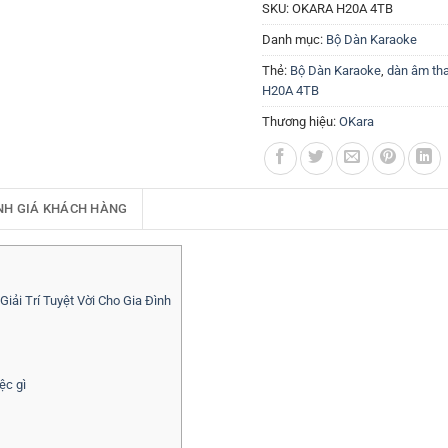
SKU:
OKARA H20A 4TB
Danh mục:
Bộ Dàn Karaoke
Thẻ:
Bộ Dàn Karaoke
,
dàn âm tha
H20A 4TB
Thương hiệu:
OKara
NH GIÁ KHÁCH HÀNG
ải Trí Tuyệt Vời Cho Gia Đình
ệc gì