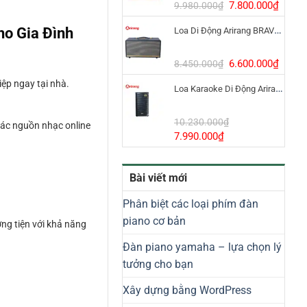
8.800.000₫.
Giá
Giá
7.800.000
₫
9.980.000
₫
gốc
hiện
ho Gia Đình
Loa Di Động Arirang BRAVO 8 800W Có Micro
là:
tại
9.980.000₫.
là:
7.800
Giá
Giá
6.600.000
₫
8.450.000
₫
gốc
hiện
iệp ngay tại nhà.
Loa Karaoke Di Động Arirang EDGE-X Model I
là:
tại
8.450.000₫.
là:
6.600
10.230.000
₫
 các nguồn nhạc online
Giá
Giá
7.990.000
₫
gốc
hiện
là:
tại
Bài viết mới
10.230.000₫.
là:
7.990.000₫.
Phân biệt các loại phím đàn
piano cơ bản
ng tiện với khả năng
Đàn piano yamaha – lựa chọn lý
tưởng cho bạn
Xây dựng bằng WordPress