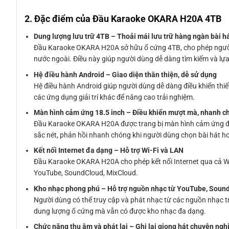
2. Đặc điểm của Đầu Karaoke OKARA H20A 4TB
Dung lượng lưu trữ 4TB – Thoải mái lưu trữ hàng ngàn bài h
Đầu Karaoke OKARA H20A sở hữu ổ cứng 4TB, cho phép người dù
nước ngoài. Điều này giúp người dùng dễ dàng tìm kiếm và lựa
Hệ điều hành Android – Giao diện thân thiện, dễ sử dụng
Hệ điều hành Android giúp người dùng dễ dàng điều khiển thiế
các ứng dụng giải trí khác để nâng cao trải nghiệm.
Màn hình cảm ứng 18.5 inch – Điều khiển mượt mà, nhanh c
Đầu Karaoke OKARA H20A được trang bị màn hình cảm ứng điện
sắc nét, phản hồi nhanh chóng khi người dùng chọn bài hát hoặ
Kết nối Internet đa dạng – Hỗ trợ Wi-Fi và LAN
Đầu Karaoke OKARA H20A cho phép kết nối Internet qua cả Wi
YouTube, SoundCloud, MixCloud.
Kho nhạc phong phú – Hỗ trợ nguồn nhạc từ YouTube, Soun
Người dùng có thể truy cập và phát nhạc từ các nguồn nhạc t
dung lượng ổ cứng mà vẫn có được kho nhạc đa dạng.
Chức năng thu âm và phát lại – Ghi lại giọng hát chuyên ngh