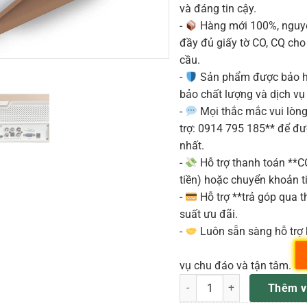
và đáng tin cậy.
-
Hàng mới 100%, nguyê
đầy đủ giấy tờ CO, CQ ch
cầu.
-
Sản phẩm được bảo h
bảo chất lượng và dịch vụ
-
Mọi thắc mắc vui lòng 
trợ: 0914 795 185** để đ
nhất.
-
Hỗ trợ thanh toán **
tiền) hoặc chuyển khoản ti
-
Hỗ trợ **trả góp qua th
suất ưu đãi.
-
Luôn sẵn sàng hỗ trợ 
vụ chu đáo và tận tâm.
H20A Đầu karaoke 4TB OKara 
Thêm v