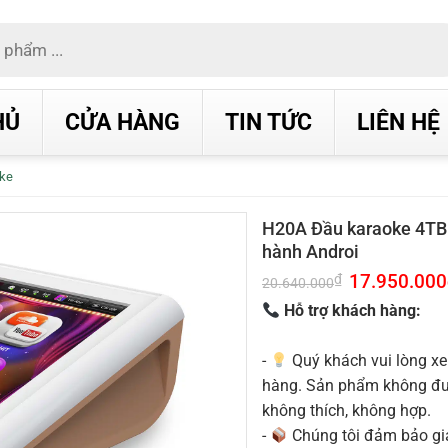
HỦ
CỬA HÀNG
TIN TỨC
LIÊN HỆ
ke
H20A Đầu karaoke 4TB
hành Androi
Giá
17.950.000
₫
20.640.000
gốc
là:
Hỗ trợ khách hàng:
20.640.000₫.
-
Quý khách vui lòng xe
hàng. Sản phẩm không được
không thích, không hợp.
-
Chúng tôi đảm bảo g