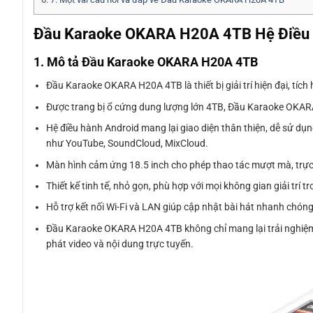
Đầu Karaoke OKARA H20A 4TB Hệ Điều Hàn
1. Mô tả Đầu Karaoke OKARA H20A 4TB
Đầu Karaoke OKARA H20A 4TB là thiết bị giải trí hiện đại, tíc
Được trang bị ổ cứng dung lượng lớn 4TB, Đầu Karaoke OKARA 
Hệ điều hành Android mang lại giao diện thân thiện, dễ sử dụ
như YouTube, SoundCloud, MixCloud.
Màn hình cảm ứng 18.5 inch cho phép thao tác mượt mà, trực 
Thiết kế tinh tế, nhỏ gọn, phù hợp với mọi không gian giải trí
Hỗ trợ kết nối Wi-Fi và LAN giúp cập nhật bài hát nhanh chóng
Đầu Karaoke OKARA H20A 4TB không chỉ mang lại trải nghiệm h
phát video và nội dung trực tuyến.