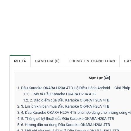
MÔ TẢ
ĐÁNH GIÁ (0)
THÔNG TIN THANH TOÁN
ĐÁ
Mục Lục
[
Ẩn
]
1.
Đầu Karaoke OKARA H20A 4TB Hệ Điều Hành Android – Giải Pháp Gi
1.1.
1. Mô tả Đầu Karaoke OKARA H20A 4TB
1.2.
2. Đặc điểm của Đầu Karaoke OKARA H20A 4TB
2.
3. Lợi ích khi bạn mua Đầu Karaoke OKARA H20A 4TB
3.
4. Đầu Karaoke OKARA H20A 4TB phù hợp dùng cho những công vi
4.
5. Thông số kỹ thuật của Đầu Karaoke OKARA H20A 4TB
5.
6. Hướng dẫn sử dụng Đầu Karaoke OKARA H20A 4TB
6.
7. Một vài câu hỏi và đáp về Đầu Karaoke OKARA H20A 4TB