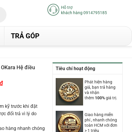
Hỗ trợ
khách hàng 0914795185
TRẢ GÓP
 OKara Hệ điều
Tiêu chí hoạt động
₫
Giá
Phát hiện hàng
hiện
giả, bạn trả hàng
tại
và nhận
là:
thêm
100%
giá trị.
17.950.000₫.
m kỹ trước khi đặt
 đổi trả vì lý do
Giao hàng miễn
phí , nhanh chóng
toàn HCM với đơn
iao hàng nhanh chóng
> 1 triệu