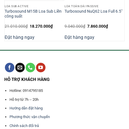
LOA SUB ACTIVE
LOA TOÀN DẢI PASSIVE
Turbosound M15B Loa Sub Liền
Turbosound NuQ62 Loa Full 6.5″
công suất
Giá
Giá
Giá
Giá
21.010.000
₫
18.270.000
₫
9.040.000
₫
7.860.000
₫
n
gốc
hiện
gốc
hiện
là:
tại
là:
tại
Đặt hàng ngay
Đặt hàng ngay
21.010.000₫.
là:
9.040.000₫.
là:
350.000₫.
18.270.000₫.
7.860.000₫
HỖ TRỢ KHÁCH HÀNG
Hotline: 0914795185
Hỗ trợ từ 7h -- 20h
Hướng dẫn đặt hàng
Phương thức vận chuyển
Chính sách đổi trả