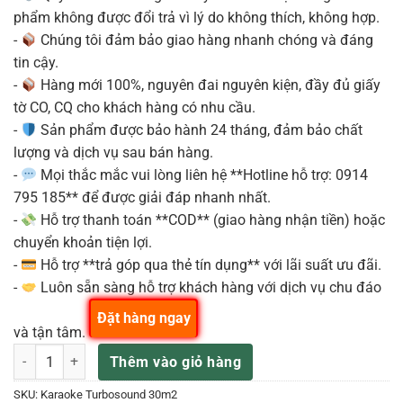
phẩm không được đổi trả vì lý do không thích, không hợp.
-
Chúng tôi đảm bảo giao hàng nhanh chóng và đáng
tin cậy.
-
Hàng mới 100%, nguyên đai nguyên kiện, đầy đủ giấy
tờ CO, CQ cho khách hàng có nhu cầu.
-
Sản phẩm được bảo hành 24 tháng, đảm bảo chất
lượng và dịch vụ sau bán hàng.
-
Mọi thắc mắc vui lòng liên hệ **Hotline hỗ trợ: 0914
795 185** để được giải đáp nhanh nhất.
-
Hỗ trợ thanh toán **COD** (giao hàng nhận tiền) hoặc
chuyển khoản tiện lợi.
-
Hỗ trợ **trả góp qua thẻ tín dụng** với lãi suất ưu đãi.
-
Luôn sẵn sàng hỗ trợ khách hàng với dịch vụ chu đáo
Đặt hàng ngay
và tận tâm.
Turbosound Bộ karaoke, kinh doanh KTV Thương Hiệu phù hợp phòn
Thêm vào giỏ hàng
SKU:
Karaoke Turbosound 30m2