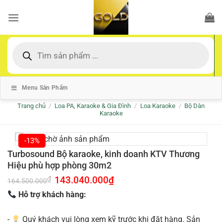
Bỏ
qua
nội
dung
Tìm
kiếm
sản
phẩm
Menu Sản Phẩm
Trang chủ
/
Loa PA, Karaoke & Gia Đình
/
Loa Karaoke
/
Bộ Dàn
Karaoke
-13%
Turbosound Bộ karaoke, kinh doanh KTV Thương
Hiệu phù hợp phòng 30m2
Giá
143.040.000
₫
Giá
₫
164.500.000
gốc
hiện
là:
tại
Hỗ trợ khách hàng:
164.500.000₫.
là:
143.040.000₫.
-
Quý khách vui lòng xem kỹ trước khi đặt hàng. Sản