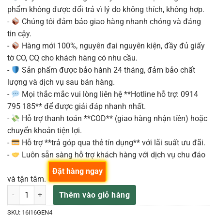
phẩm không được đổi trả vì lý do không thích, không hợp.
-
Chúng tôi đảm bảo giao hàng nhanh chóng và đáng
tin cậy.
-
Hàng mới 100%, nguyên đai nguyên kiện, đầy đủ giấy
tờ CO, CQ cho khách hàng có nhu cầu.
-
Sản phẩm được bảo hành 24 tháng, đảm bảo chất
lượng và dịch vụ sau bán hàng.
-
Mọi thắc mắc vui lòng liên hệ **Hotline hỗ trợ: 0914
795 185** để được giải đáp nhanh nhất.
-
Hỗ trợ thanh toán **COD** (giao hàng nhận tiền) hoặc
chuyển khoản tiện lợi.
-
Hỗ trợ **trả góp qua thẻ tín dụng** với lãi suất ưu đãi.
-
Luôn sẵn sàng hỗ trợ khách hàng với dịch vụ chu đáo
Đặt hàng ngay
và tận tâm.
Focusrite Scarlett 16i16 ( 4th Gen ) – Interface soundcard số lượng
Thêm vào giỏ hàng
SKU:
16i16GEN4