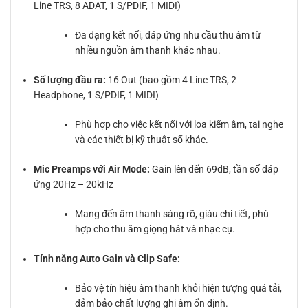
Line TRS, 8 ADAT, 1 S/PDIF, 1 MIDI)
Đa dạng kết nối, đáp ứng nhu cầu thu âm từ
nhiều nguồn âm thanh khác nhau.
Số lượng đầu ra:
16 Out (bao gồm 4 Line TRS, 2
Headphone, 1 S/PDIF, 1 MIDI)
Phù hợp cho việc kết nối với loa kiểm âm, tai nghe
và các thiết bị kỹ thuật số khác.
Mic Preamps với Air Mode:
Gain lên đến 69dB, tần số đáp
ứng 20Hz – 20kHz
Mang đến âm thanh sáng rõ, giàu chi tiết, phù
hợp cho thu âm giọng hát và nhạc cụ.
Tính năng Auto Gain và Clip Safe:
Bảo vệ tín hiệu âm thanh khỏi hiện tượng quá tải,
đảm bảo chất lượng ghi âm ổn định.