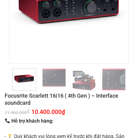
Focusrite Scarlett 16i16 ( 4th Gen ) – Interface
soundcard
Giá
10.400.000
₫
Giá
₫
11.960.000
gốc
hiện
là:
tại
Hỗ trợ khách hàng:
11.960.000₫.
là:
10.400.000₫.
-
Quý khách vui lòng xem kỹ trước khi đặt hàng. Sản