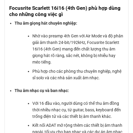
Focusrite Scarlett 16i16 (4th Gen) phù hợp dùng
cho những công việc gì
Thu âm giọng hát chuyên nghiệp:
Nhờ vào preamp 4th Gen với Air Mode và độ phân
giải âm thanh 24-bit/192kHz, Focusrite Scarlett
16i16 (4th Gen) mang đến chất lượng thu âm
giọng hát rõ ràng, sắc nét, không bị nhiễu hay
méo tiếng.
Phù hợp cho các phòng thu chuyên nghiệp, nghệ
sĩ solo và các nhà sản xuất âm nhạc.
Thu âm nhạc cụ và ban nhạc:
Với 16 đầu vào, người dùng có thể thu âm đồng
thời nhiều nhạc cụ, từ guitar, bass, keyboard đến
trống điện tử và các thiết bị âm thanh khác.
Kết nối ADAT mở rộng thêm các thiết bị âm thanh
ngoài, tối ưu cho ban nhạc và các dự án âm nhạc