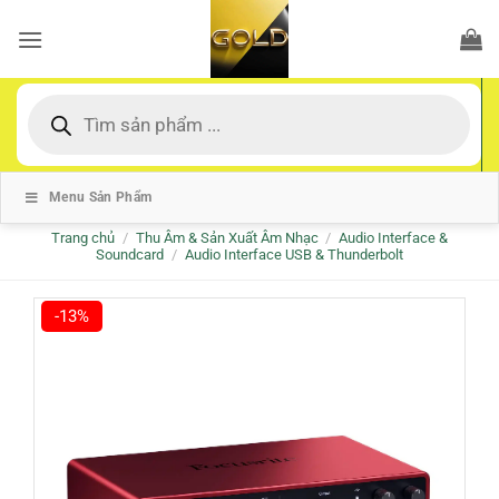
Bỏ
qua
nội
dung
Tìm
kiếm
sản
phẩm
Menu Sản Phẩm
Trang chủ
/
Thu Âm & Sản Xuất Âm Nhạc
/
Audio Interface &
Soundcard
/
Audio Interface USB & Thunderbolt
-13%