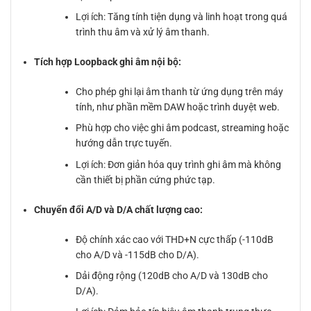
Lợi ích: Tăng tính tiện dụng và linh hoạt trong quá
trình thu âm và xử lý âm thanh.
Tích hợp Loopback ghi âm nội bộ:
Cho phép ghi lại âm thanh từ ứng dụng trên máy
tính, như phần mềm DAW hoặc trình duyệt web.
Phù hợp cho việc ghi âm podcast, streaming hoặc
hướng dẫn trực tuyến.
Lợi ích: Đơn giản hóa quy trình ghi âm mà không
cần thiết bị phần cứng phức tạp.
Chuyển đổi A/D và D/A chất lượng cao:
Độ chính xác cao với THD+N cực thấp (-110dB
cho A/D và -115dB cho D/A).
Dải động rộng (120dB cho A/D và 130dB cho
D/A).