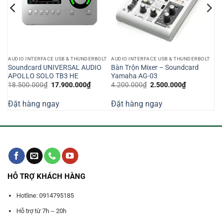
LT
AUDIO INTERFACE USB & THUNDERBOLT
AUDIO INTERFACE USB & THUNDERBOLT
Soundcard UNIVERSAL AUDIO
Bàn Trộn Mixer – Soundcard
APOLLO SOLO TB3 HE
Yamaha AG-03
Giá
Giá
Giá
Giá
18.500.000
₫
17.900.000
₫
4.200.000
₫
2.500.000
₫
n
gốc
hiện
gốc
hiện
là:
tại
là:
tại
Đặt hàng ngay
Đặt hàng ngay
18.500.000₫.
là:
4.200.000₫.
là:
811.050₫.
17.900.000₫.
2.500.000₫
HỖ TRỢ KHÁCH HÀNG
Hotline: 0914795185
Hỗ trợ từ 7h -- 20h