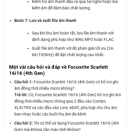
Kiểm tra âm thanh đầu ra qua tai nghe hoặc loa
kiểm âm để đảm bảo chất lượng.
Bước 7: Lưu và xuất file âm thanh
Sau khi thu âm hoàn tất, lưu file âm thanh với
định dạng phù hợp như WAV, MP3 hoặc FLAC.
Xuất file âm thanh với độ phân giải tối ưu (24-
bit/192kHz) để đạt chất lượng cao nhất.
Một vài câu hỏi và đáp về Focusrite Scarlett
16i16 (4th Gen)
Câu hỏi 1:
Focusrite Scarlett 16i16 (4th Gen) có hỗ trợ ghi
âm đồng thời nhiều micro không?
Trả lời:
Có, Focusrite Scarlett 16i16 (4th Gen) hỗ trợ ghi âm
đồng thời nhiều micro thông qua 2 đầu vào Combo
XLR/TRS và các đầu vào Line, ADAT, phù hợp cho thu âm
ban nhạc hoặc các buổi thu âm đa kênh.
Câu hỏi 2:
Tôi có thể sử dụng Focusrite Scarlett 16i16 (4th
Gen) mà không cần máy tính không?