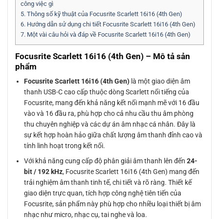
công việc gì
5.
Thông số kỹ thuật của Focusrite Scarlett 16i16 (4th Gen)
6.
Hướng dẫn sử dụng chi tiết Focusrite Scarlett 16i16 (4th Gen)
7.
Một vài câu hỏi và đáp về Focusrite Scarlett 16i16 (4th Gen)
Focusrite Scarlett 16i16 (4th Gen) – Mô tả sản
phẩm
Focusrite Scarlett 16i16 (4th Gen)
là một giao diện âm
thanh USB-C cao cấp thuộc dòng Scarlett nổi tiếng của
Focusrite, mang đến khả năng kết nối mạnh mẽ với 16 đầu
vào và 16 đầu ra, phù hợp cho cả nhu cầu thu âm phòng
thu chuyên nghiệp và các dự án âm nhạc cá nhân. Đây là
sự kết hợp hoàn hảo giữa chất lượng âm thanh đỉnh cao và
tính linh hoạt trong kết nối.
Với khả năng cung cấp độ phân giải âm thanh lên đến
24-
bit / 192 kHz
, Focusrite Scarlett 16i16 (4th Gen) mang đến
trải nghiệm âm thanh tinh tế, chi tiết và rõ ràng. Thiết kế
giao diện trực quan, tích hợp công nghệ tiên tiến của
Focusrite, sản phẩm này phù hợp cho nhiều loại thiết bị âm
nhạc như micro, nhạc cụ, tai nghe và loa.