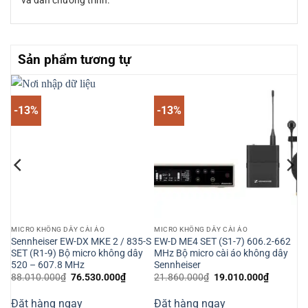
và dẫn chương trình.”
Sản phẩm tương tự
-13%
-13%
MICRO KHÔNG DÂY CÀI ÁO
MICRO KHÔNG DÂY CÀI ÁO
 áo
Sennheiser EW-DX MKE 2 / 835-S
EW-D ME4 SET (S1-7) 606.2-662
SET (R1-9) Bộ micro không dây
MHz Bộ micro cài áo không dây
520 – 607.8 MHz
Sennheiser
Giá
Giá
Giá
Giá
88.010.000
₫
76.530.000
₫
21.860.000
₫
19.010.000
₫
gốc
hiện
gốc
hiện
là:
tại
là:
tại
Đặt hàng ngay
Đặt hàng ngay
88.010.000₫.
là:
21.860.000₫.
là: