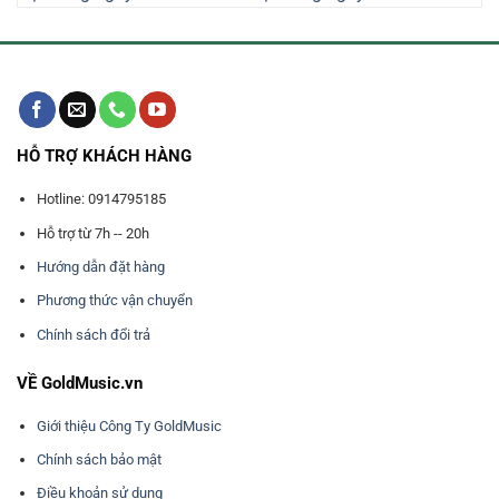
000₫.
76.530.000₫.
19.010.0
HỖ TRỢ KHÁCH HÀNG
Hotline: 0914795185
Hỗ trợ từ 7h -- 20h
Hướng dẫn đặt hàng
Phương thức vận chuyển
Chính sách đổi trả
VỀ GoldMusic.vn
Giới thiệu Công Ty GoldMusic
Chính sách bảo mật
Điều khoản sử dụng