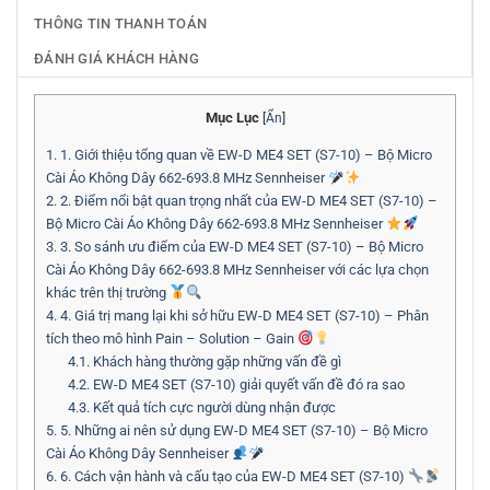
THÔNG TIN THANH TOÁN
ĐÁNH GIÁ KHÁCH HÀNG
Mục Lục
[
Ẩn
]
1.
1. Giới thiệu tổng quan về EW-D ME4 SET (S7-10) – Bộ Micro
Cài Áo Không Dây 662-693.8 MHz Sennheiser
2.
2. Điểm nổi bật quan trọng nhất của EW-D ME4 SET (S7-10) –
Bộ Micro Cài Áo Không Dây 662-693.8 MHz Sennheiser
3.
3. So sánh ưu điểm của EW-D ME4 SET (S7-10) – Bộ Micro
Cài Áo Không Dây 662-693.8 MHz Sennheiser với các lựa chọn
khác trên thị trường
4.
4. Giá trị mang lại khi sở hữu EW-D ME4 SET (S7-10) – Phân
tích theo mô hình Pain – Solution – Gain
4.1.
Khách hàng thường gặp những vấn đề gì
4.2.
EW-D ME4 SET (S7-10) giải quyết vấn đề đó ra sao
4.3.
Kết quả tích cực người dùng nhận được
5.
5. Những ai nên sử dụng EW-D ME4 SET (S7-10) – Bộ Micro
Cài Áo Không Dây Sennheiser
6.
6. Cách vận hành và cấu tạo của EW-D ME4 SET (S7-10)