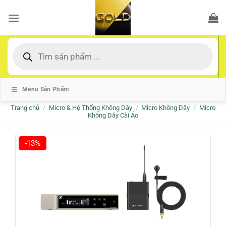
Bỏ
qua
nội
dung
Tìm
kiếm
sản
phẩm
Menu Sản Phẩm
Trang chủ
/
Micro & Hệ Thống Không Dây
/
Micro Không Dây
/
Micro
Không Dây Cài Áo
-13%