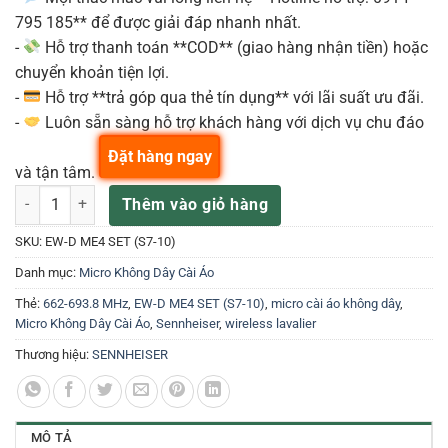
795 185** để được giải đáp nhanh nhất.
-
Hỗ trợ thanh toán **COD** (giao hàng nhận tiền) hoặc
chuyển khoản tiện lợi.
-
Hỗ trợ **trả góp qua thẻ tín dụng** với lãi suất ưu đãi.
-
Luôn sẵn sàng hỗ trợ khách hàng với dịch vụ chu đáo
Đặt hàng ngay
và tận tâm.
EW-D ME4 SET (S7-10) – Bộ Micro Cài Áo Không Dây 662-693.8 MHz
Thêm vào giỏ hàng
SKU:
EW-D ME4 SET (S7-10)
Danh mục:
Micro Không Dây Cài Áo
Thẻ:
662-693.8 MHz
,
EW-D ME4 SET (S7-10)
,
micro cài áo không dây
,
Micro Không Dây Cài Áo
,
Sennheiser
,
wireless lavalier
Thương hiệu:
SENNHEISER
MÔ TẢ