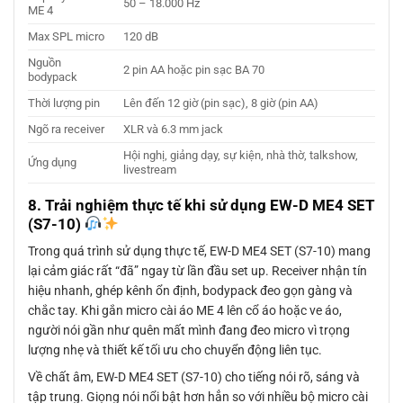
50 – 18.000 Hz
ME 4
Max SPL micro
120 dB
Nguồn
2 pin AA hoặc pin sạc BA 70
bodypack
Thời lượng pin
Lên đến 12 giờ (pin sạc), 8 giờ (pin AA)
Ngõ ra receiver
XLR và 6.3 mm jack
Hội nghị, giảng dạy, sự kiện, nhà thờ, talkshow,
Ứng dụng
livestream
8. Trải nghiệm thực tế khi sử dụng EW-D ME4 SET
(S7-10)
Trong quá trình sử dụng thực tế, EW-D ME4 SET (S7-10) mang
lại cảm giác rất “đã” ngay từ lần đầu set up. Receiver nhận tín
hiệu nhanh, ghép kênh ổn định, bodypack đeo gọn gàng và
chắc tay. Khi gắn micro cài áo ME 4 lên cổ áo hoặc ve áo,
người nói gần như quên mất mình đang đeo micro vì trọng
lượng nhẹ và thiết kế tối ưu cho chuyển động liên tục.
Về chất âm, EW-D ME4 SET (S7-10) cho tiếng nói rõ, sáng và
tập trung. Giọng nói nổi bật hơn hẳn so với nhiều bộ micro cài