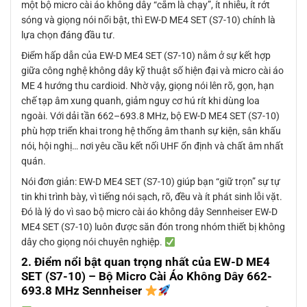
một bộ micro cài áo không dây “cắm là chạy”, ít nhiễu, ít rớt
sóng và giọng nói nổi bật, thì EW-D ME4 SET (S7-10) chính là
lựa chọn đáng đầu tư.
Điểm hấp dẫn của EW-D ME4 SET (S7-10) nằm ở sự kết hợp
giữa công nghệ không dây kỹ thuật số hiện đại và micro cài áo
ME 4 hướng thu cardioid. Nhờ vậy, giọng nói lên rõ, gọn, hạn
chế tạp âm xung quanh, giảm nguy cơ hú rít khi dùng loa
ngoài. Với dải tần 662–693.8 MHz, bộ EW-D ME4 SET (S7-10)
phù hợp triển khai trong hệ thống âm thanh sự kiện, sân khấu
nói, hội nghị… nơi yêu cầu kết nối UHF ổn định và chất âm nhất
quán.
Nói đơn giản: EW-D ME4 SET (S7-10) giúp bạn “giữ trọn” sự tự
tin khi trình bày, vì tiếng nói sạch, rõ, đều và ít phát sinh lỗi vặt.
Đó là lý do vì sao bộ micro cài áo không dây Sennheiser EW-D
ME4 SET (S7-10) luôn được săn đón trong nhóm thiết bị không
dây cho giọng nói chuyên nghiệp.
2. Điểm nổi bật quan trọng nhất của EW-D ME4
SET (S7-10) – Bộ Micro Cài Áo Không Dây 662-
693.8 MHz Sennheiser