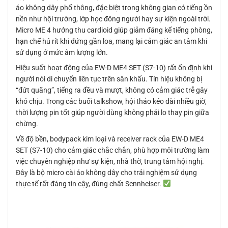
áo không dây phổ thông, đặc biệt trong không gian có tiếng ồn
nền như hội trường, lớp học đông người hay sự kiện ngoài trời.
Micro ME 4 hướng thu cardioid giúp giảm đáng kể tiếng phòng,
hạn chế hú rít khi đứng gần loa, mang lại cảm giác an tâm khi
sử dụng ở mức âm lượng lớn.
Hiệu suất hoạt động của EW-D ME4 SET (S7-10) rất ổn định khi
người nói di chuyển liên tục trên sân khấu. Tín hiệu không bị
“đứt quãng”, tiếng ra đều và mượt, không có cảm giác trễ gây
khó chịu. Trong các buổi talkshow, hội thảo kéo dài nhiều giờ,
thời lượng pin tốt giúp người dùng không phải lo thay pin giữa
chừng.
Về độ bền, bodypack kim loại và receiver rack của EW-D ME4
SET (S7-10) cho cảm giác chắc chắn, phù hợp môi trường làm
việc chuyên nghiệp như sự kiện, nhà thờ, trung tâm hội nghị.
Đây là bộ micro cài áo không dây cho trải nghiệm sử dụng
thực tế rất đáng tin cậy, đúng chất Sennheiser.