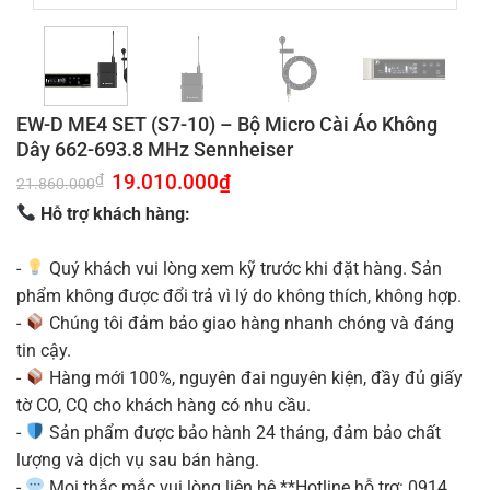
EW-D ME4 SET (S7-10) – Bộ Micro Cài Áo Không
Dây 662-693.8 MHz Sennheiser
Giá
19.010.000
₫
Giá
₫
21.860.000
gốc
hiện
là:
tại
Hỗ trợ khách hàng:
21.860.000₫.
là:
19.010.000₫.
-
Quý khách vui lòng xem kỹ trước khi đặt hàng. Sản
phẩm không được đổi trả vì lý do không thích, không hợp.
-
Chúng tôi đảm bảo giao hàng nhanh chóng và đáng
tin cậy.
-
Hàng mới 100%, nguyên đai nguyên kiện, đầy đủ giấy
tờ CO, CQ cho khách hàng có nhu cầu.
-
Sản phẩm được bảo hành 24 tháng, đảm bảo chất
lượng và dịch vụ sau bán hàng.
-
Mọi thắc mắc vui lòng liên hệ **Hotline hỗ trợ: 0914