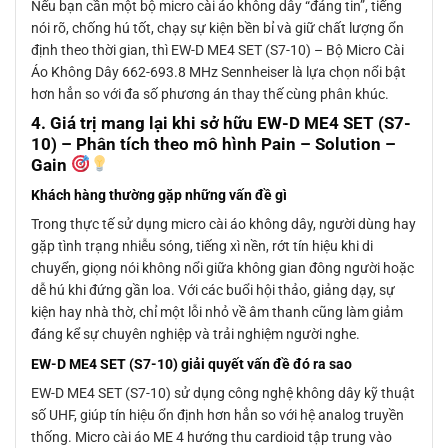
Nếu bạn cần một bộ micro cài áo không dây “đáng tin”, tiếng
nói rõ, chống hú tốt, chạy sự kiện bền bỉ và giữ chất lượng ổn
định theo thời gian, thì EW-D ME4 SET (S7-10) – Bộ Micro Cài
Áo Không Dây 662-693.8 MHz Sennheiser là lựa chọn nổi bật
hơn hẳn so với đa số phương án thay thế cùng phân khúc.
4. Giá trị mang lại khi sở hữu EW-D ME4 SET (S7-
10) – Phân tích theo mô hình Pain – Solution –
Gain
Khách hàng thường gặp những vấn đề gì
Trong thực tế sử dụng micro cài áo không dây, người dùng hay
gặp tình trạng nhiễu sóng, tiếng xì nền, rớt tín hiệu khi di
chuyển, giọng nói không nổi giữa không gian đông người hoặc
dễ hú khi đứng gần loa. Với các buổi hội thảo, giảng dạy, sự
kiện hay nhà thờ, chỉ một lỗi nhỏ về âm thanh cũng làm giảm
đáng kể sự chuyên nghiệp và trải nghiệm người nghe.
EW-D ME4 SET (S7-10) giải quyết vấn đề đó ra sao
EW-D ME4 SET (S7-10) sử dụng công nghệ không dây kỹ thuật
số UHF, giúp tín hiệu ổn định hơn hẳn so với hệ analog truyền
thống. Micro cài áo ME 4 hướng thu cardioid tập trung vào