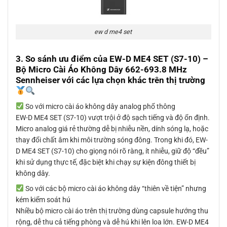
ew d me4 set
3. So sánh ưu điểm của EW-D ME4 SET (S7-10) –
Bộ Micro Cài Áo Không Dây 662-693.8 MHz
Sennheiser với các lựa chọn khác trên thị trường
So với micro cài áo không dây analog phổ thông
EW-D ME4 SET (S7-10) vượt trội ở độ sạch tiếng và độ ổn định.
Micro analog giá rẻ thường dễ bị nhiễu nền, dính sóng lạ, hoặc
thay đổi chất âm khi môi trường sóng đông. Trong khi đó, EW-
D ME4 SET (S7-10) cho giọng nói rõ ràng, ít nhiễu, giữ độ “đều”
khi sử dụng thực tế, đặc biệt khi chạy sự kiện đông thiết bị
không dây.
So với các bộ micro cài áo không dây “thiên về tiện” nhưng
kém kiểm soát hú
Nhiều bộ micro cài áo trên thị trường dùng capsule hướng thu
rộng, dễ thu cả tiếng phòng và dễ hú khi lên loa lớn. EW-D ME4