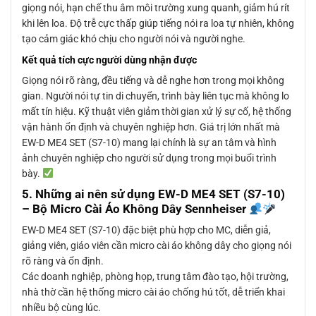
giọng nói, hạn chế thu âm môi trường xung quanh, giảm hú rít
khi lên loa. Độ trễ cực thấp giúp tiếng nói ra loa tự nhiên, không
tạo cảm giác khó chịu cho người nói và người nghe.
Kết quả tích cực người dùng nhận được
Giọng nói rõ ràng, đều tiếng và dễ nghe hơn trong mọi không
gian. Người nói tự tin di chuyển, trình bày liên tục mà không lo
mất tín hiệu. Kỹ thuật viên giảm thời gian xử lý sự cố, hệ thống
vận hành ổn định và chuyên nghiệp hơn. Giá trị lớn nhất mà
EW-D ME4 SET (S7-10) mang lại chính là sự an tâm và hình
ảnh chuyên nghiệp cho người sử dụng trong mọi buổi trình
bày.
5. Những ai nên sử dụng EW-D ME4 SET (S7-10)
– Bộ Micro Cài Áo Không Dây Sennheiser
EW-D ME4 SET (S7-10) đặc biệt phù hợp cho MC, diễn giả,
giảng viên, giáo viên cần micro cài áo không dây cho giọng nói
rõ ràng và ổn định.
Các doanh nghiệp, phòng họp, trung tâm đào tạo, hội trường,
nhà thờ cần hệ thống micro cài áo chống hú tốt, dễ triển khai
nhiều bộ cùng lúc.