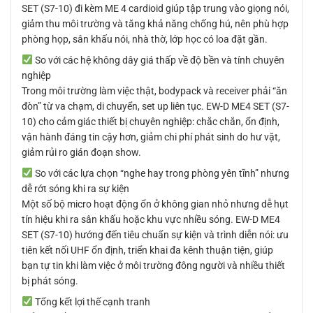
SET (S7-10) đi kèm ME 4 cardioid giúp tập trung vào giọng nói,
giảm thu môi trường và tăng khả năng chống hú, nên phù hợp
phòng họp, sân khấu nói, nhà thờ, lớp học có loa đặt gần.
So với các hệ không dây giá thấp về độ bền và tính chuyên
nghiệp
Trong môi trường làm việc thật, bodypack và receiver phải “ăn
đòn” từ va chạm, di chuyển, set up liên tục. EW-D ME4 SET (S7-
10) cho cảm giác thiết bị chuyên nghiệp: chắc chắn, ổn định,
vận hành đáng tin cậy hơn, giảm chi phí phát sinh do hư vặt,
giảm rủi ro gián đoạn show.
So với các lựa chọn “nghe hay trong phòng yên tĩnh” nhưng
dễ rớt sóng khi ra sự kiện
Một số bộ micro hoạt động ổn ở không gian nhỏ nhưng dễ hụt
tín hiệu khi ra sân khấu hoặc khu vực nhiều sóng. EW-D ME4
SET (S7-10) hướng đến tiêu chuẩn sự kiện và trình diễn nói: ưu
tiên kết nối UHF ổn định, triển khai đa kênh thuận tiện, giúp
bạn tự tin khi làm việc ở môi trường đông người và nhiều thiết
bị phát sóng.
Tổng kết lợi thế cạnh tranh