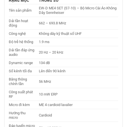
HẠNG MỤC
THÔNG SỐ
EW-D ME4 SET (S7-10) – Bộ Micro Cài Áo Không
Tên sản phẩm
Dây Sennheiser
Dải tần hoạt
662 – 693.8 MHz
động
Công nghệ
Không dây kỹ thuật số UHF
Độ trễ hệ thống
1.9 ms
Dải tần đáp ứng
20 Hz – 20 kHz
audio
Dynamic range
134 dB
Số kênh tối đa
Lên đến 90 kênh
Băng thông
56 MHz
chỉnh tần
Công suất phát
10 mW ERP
RF
Micro đi kèm
ME 4 cardioid lavalier
Hướng thu
Cardioid
micro
Đáp tuyến micro