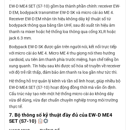
EW-D ME4 SET (S7-10) gồm ba thành phần chính: receiver EW-
D EM, bodypack transmitter EW-D SK và micro cài áo ME 4.
Receiver EW-D EM nhận tín hiệu không dây kỹ thuật số từ
bodypack thông qua băng tần UHF, sau đó xuất tín hiệu âm
thanh ra mixer hoặc hệ thống loa thông qua cổng XLR hoặc
jack 6.3 mm.
Bodypack EW-D SK được gắn trên người nói, kết nối trực tiếp
với micro cài áo ME 4. Micro ME 4 thu giọng nói theo hướng
cardioid, ưu tiên âm thanh phía trước miệng, hạn chế tiếng ồn
xung quanh. Tín hiệu sau khi được số hóa sẽ truyền về receiver
với độ trễ rất thấp, đảm bảo âm thanh ra loa gần như tức thì.
Hệ thống hỗ trợ quản lý kênh và tần số linh hoạt, giúp nhiều bộ
EW-D ME4 SET (S7-10) hoạt động đồng thời mà vẫn ổn định.
Cấu trúc này tạo nên một hệ thống micro cài áo không dây
vừa dễ dùng, vừa đạt chuẩn chuyên nghiệp trong môi trường
thực tế.
7. Bộ thông số kỹ thuật đầy đủ của EW-D ME4
SET (S7-10)