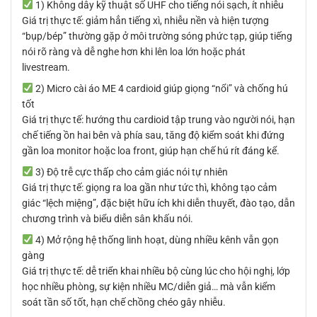
1) Không dây kỹ thuật số UHF cho tiếng nói sạch, ít nhiễu
Giá trị thực tế: giảm hẳn tiếng xì, nhiễu nền và hiện tượng
“bụp/bép” thường gặp ở môi trường sóng phức tạp, giúp tiếng
nói rõ ràng và dễ nghe hơn khi lên loa lớn hoặc phát
livestream.
2) Micro cài áo ME 4 cardioid giúp giọng “nổi” và chống hú
tốt
Giá trị thực tế: hướng thu cardioid tập trung vào người nói, hạn
chế tiếng ồn hai bên và phía sau, tăng độ kiểm soát khi đứng
gần loa monitor hoặc loa front, giúp hạn chế hú rít đáng kể.
3) Độ trễ cực thấp cho cảm giác nói tự nhiên
Giá trị thực tế: giọng ra loa gần như tức thì, không tạo cảm
giác “lệch miệng”, đặc biệt hữu ích khi diễn thuyết, đào tạo, dẫn
chương trình và biểu diễn sân khấu nói.
4) Mở rộng hệ thống linh hoạt, dùng nhiều kênh vẫn gọn
gàng
Giá trị thực tế: dễ triển khai nhiều bộ cùng lúc cho hội nghị, lớp
học nhiều phòng, sự kiện nhiều MC/diễn giả… mà vẫn kiểm
soát tần số tốt, hạn chế chồng chéo gây nhiễu.