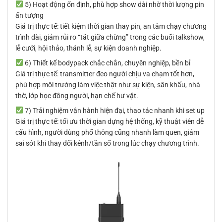
5) Hoạt động ổn định, phù hợp show dài nhờ thời lượng pin
ấn tượng
Giá trị thực tế: tiết kiệm thời gian thay pin, an tâm chạy chương
trình dài, giảm rủi ro “tắt giữa chừng” trong các buổi talkshow,
lễ cưới, hội thảo, thánh lễ, sự kiện doanh nghiệp.
6) Thiết kế bodypack chắc chắn, chuyên nghiệp, bền bỉ
Giá trị thực tế: transmitter đeo người chịu va chạm tốt hơn,
phù hợp môi trường làm việc thật như sự kiện, sân khấu, nhà
thờ, lớp học đông người, hạn chế hư vặt.
7) Trải nghiệm vận hành hiện đại, thao tác nhanh khi set up
Giá trị thực tế: tối ưu thời gian dựng hệ thống, kỹ thuật viên dễ
cấu hình, người dùng phổ thông cũng nhanh làm quen, giảm
sai sót khi thay đổi kênh/tần số trong lúc chạy chương trình.