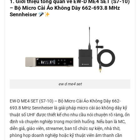
1. Giới thiệu tổng quan về EW-D ME4 SET (S7-10)
– Bộ Micro Cài Áo Không Dây 662-693.8 MHz
Sennheiser
ew d me4 set
EW-D ME4 SET (S7-10) – Bộ Micro Cài Áo Không Dây 662-
693.8 MHz Sennheiser là giải pháp micro cài áo không dây kỹ
thuật số UHF được thiết kế cho nhu cầu nói chuyện rõ ràng, ổn
định và chuyên nghiệp trong mọi tình huống. Nếu bạn là MC,
diễn giả, giáo viên, streamer, ban tổ chức sự kiện, nhà thờ,
phòng họp doanh nghiệp hoặc kỹ thuật viên âm thanh cần