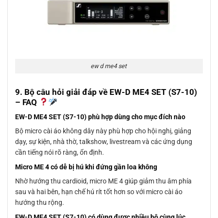
ew d me4 set
9. Bộ câu hỏi giải đáp về EW-D ME4 SET (S7-10)
– FAQ
EW-D ME4 SET (S7-10) phù hợp dùng cho mục đích nào
Bộ micro cài áo không dây này phù hợp cho hội nghị, giảng
dạy, sự kiện, nhà thờ, talkshow, livestream và các ứng dụng
cần tiếng nói rõ ràng, ổn định.
Micro ME 4 có dễ bị hú khi đứng gần loa không
Nhờ hướng thu cardioid, micro ME 4 giúp giảm thu âm phía
sau và hai bên, hạn chế hú rít tốt hơn so với micro cài áo
hướng thu rộng.
EW-D ME4 SET (S7-10) có dùng được nhiều bộ cùng lúc