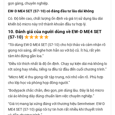
gọn gàng, chuyên nghiệp.
EW-D ME4 SET (S7-10) có đáng đầu tư lâu dài không
Có. Độ bền cao, chất lượng ổn định và giá trị sử dụng lâu dài
khiến bộ micro này trở thành khoản đầu tư hợp lý.
10. Đánh giá của người dùng về EW-D ME4 SET
(S7-10)
“Tôi dùng EW-D ME4 SET (S7-10) cho hội thảo và cảm nhận rõ
giọng nói sáng, dễ nghe hơn hẳn so với bộ cũ. Ít hú, rất yên
tâm khi đứng gần loa.”
“Điều tôi thích nhất là độ ổn định. Chạy sự kiện dài mà không lo
rớt sóng hay nhiễu, tiếng ra đều từ đầu đến cuối chương trình.”
“Micro ME 4 thu giọng rất tập trung, nói nhỏ vẫn rõ. Phù hợp
cho lớp học và phòng họp đông người.”
“Bodypack chắc chắn, đeo gọn, pin dùng lâu. Đây là bộ micro
cài áo không dây đúng chuẩn làm việc chuyên nghiệp.”
“Giá trị mang lại xứng đáng với thương hiệu Sennheiser. EW-D
ME4 SET (S7-10) giúp tôi tự tin hơn rất nhiều khi thuyết trình