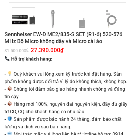
Sennheiser EW-D ME2/835-S SET (R1-6) 520-576
MHz Bộ Micro không dây và Micro cài áo
Giá
27.390.000
₫
Giá
₫
31.500.000
gốc
hiện
là:
tại
Hỗ trợ khách hàng:
31.500.000₫.
là:
27.390.000₫.
-
Quý khách vui lòng xem kỹ trước khi đặt hàng. Sản
phẩm không được đổi trả vì lý do không thích, không hợp.
-
Chúng tôi đảm bảo giao hàng nhanh chóng và đáng
tin cậy.
-
Hàng mới 100%, nguyên đai nguyên kiện, đầy đủ giấy
tờ CO, CQ cho khách hàng có nhu cầu.
-
Sản phẩm được bảo hành 24 tháng, đảm bảo chất
lượng và dịch vụ sau bán hàng.
-
Mọi thắc mắc vui lòng liên hệ **Hotline hỗ trợ: 0914