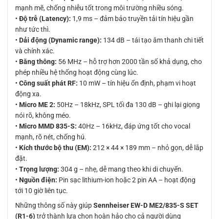
mạnh mẽ, chống nhiễu tốt trong môi trường nhiều sóng.
•
Độ trễ (Latency):
1,9 ms – đảm bảo truyền tải tín hiệu gần
như tức thì.
•
Dải động (Dynamic range):
134 dB – tái tạo âm thanh chi tiết
và chính xác.
•
Băng thông:
56 MHz – hỗ trợ hơn 2000 tần số khả dụng, cho
phép nhiều hệ thống hoạt động cùng lúc.
•
Công suất phát RF:
10 mW – tín hiệu ổn định, phạm vi hoạt
động xa.
•
Micro ME 2:
50Hz – 18kHz, SPL tối đa 130 dB – ghi lại giọng
nói rõ, không méo.
•
Micro MMD 835-S:
40Hz – 16kHz, đáp ứng tốt cho vocal
mạnh, rõ nét, chống hú.
•
Kích thước bộ thu (EM):
212 × 44 × 189 mm – nhỏ gọn, dễ lắp
đặt.
•
Trọng lượng:
304 g – nhẹ, dễ mang theo khi di chuyển.
•
Nguồn điện:
Pin sạc lithium-ion hoặc 2 pin AA – hoạt động
tới 10 giờ liên tục.
Những thông số này giúp
Sennheiser EW-D ME2/835-S SET
(R1-6)
trở thành lựa chọn hoàn hảo cho cả người dùng