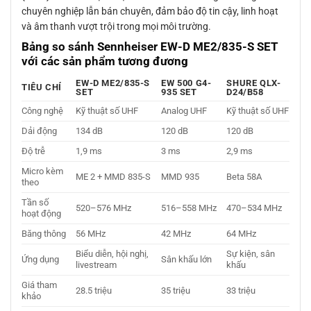
chuyên nghiệp lẫn bán chuyên, đảm bảo độ tin cậy, linh hoạt
và âm thanh vượt trội trong mọi môi trường.
Bảng so sánh Sennheiser EW-D ME2/835-S SET
với các sản phẩm tương đương
EW-D ME2/835-S
EW 500 G4-
SHURE QLX-
TIÊU CHÍ
SET
935 SET
D24/B58
Công nghệ
Kỹ thuật số UHF
Analog UHF
Kỹ thuật số UHF
Dải động
134 dB
120 dB
120 dB
Độ trễ
1,9 ms
3 ms
2,9 ms
Micro kèm
ME 2 + MMD 835-S
MMD 935
Beta 58A
theo
Tần số
520–576 MHz
516–558 MHz
470–534 MHz
hoạt động
Băng thông
56 MHz
42 MHz
64 MHz
Biểu diễn, hội nghị,
Sự kiện, sân
Ứng dụng
Sân khấu lớn
livestream
khấu
Giá tham
28.5 triệu
35 triệu
33 triệu
khảo