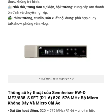
thực, không trễ hình.
Nhà thờ, trung tâm sự kiện, hội trường:
cung cấp âm thanh
ổn định và chuyên nghiệp.
Phim trường, studio, sản xuất nội dung:
phù hợp quay
talkshow, phỏng vấn, vlog.
ew d me2 835 s set r1 6 2
Thông số kỹ thuật của Sennheiser EW-D
ME2/835-S SET (R1-6) 520-576 MHz Bộ Micro
Không Dây Và Micro Cài Áo
•
Dải tần hoạt động:
520 – 576 MHz (R1-6) – cho tín hiệu