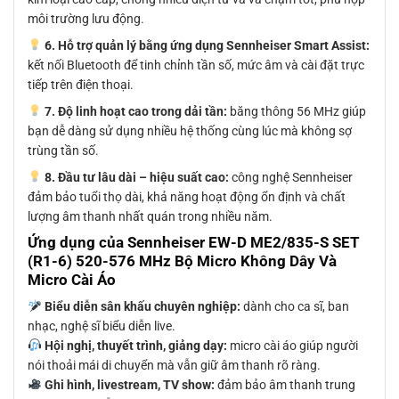
môi trường lưu động.
6. Hỗ trợ quản lý bằng ứng dụng Sennheiser Smart Assist:
kết nối Bluetooth để tinh chỉnh tần số, mức âm và cài đặt trực
tiếp trên điện thoại.
7. Độ linh hoạt cao trong dải tần:
băng thông 56 MHz giúp
bạn dễ dàng sử dụng nhiều hệ thống cùng lúc mà không sợ
trùng tần số.
8. Đầu tư lâu dài – hiệu suất cao:
công nghệ Sennheiser
đảm bảo tuổi thọ dài, khả năng hoạt động ổn định và chất
lượng âm thanh nhất quán trong nhiều năm.
Ứng dụng của Sennheiser EW-D ME2/835-S SET
(R1-6) 520-576 MHz Bộ Micro Không Dây Và
Micro Cài Áo
Biểu diễn sân khấu chuyên nghiệp:
dành cho ca sĩ, ban
nhạc, nghệ sĩ biểu diễn live.
Hội nghị, thuyết trình, giảng dạy:
micro cài áo giúp người
nói thoải mái di chuyển mà vẫn giữ âm thanh rõ ràng.
Ghi hình, livestream, TV show:
đảm bảo âm thanh trung