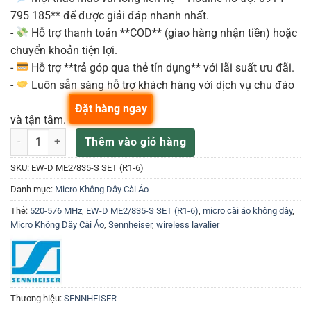
795 185** để được giải đáp nhanh nhất.
-
Hỗ trợ thanh toán **COD** (giao hàng nhận tiền) hoặc
chuyển khoản tiện lợi.
-
Hỗ trợ **trả góp qua thẻ tín dụng** với lãi suất ưu đãi.
-
Luôn sẵn sàng hỗ trợ khách hàng với dịch vụ chu đáo
Đặt hàng ngay
và tận tâm.
Sennheiser EW-D ME2/835-S SET (R1-6) 520-576 MHz Bộ Micro không
Thêm vào giỏ hàng
SKU:
EW-D ME2/835-S SET (R1-6)
Danh mục:
Micro Không Dây Cài Áo
Thẻ:
520-576 MHz
,
EW-D ME2/835-S SET (R1-6)
,
micro cài áo không dây
,
Micro Không Dây Cài Áo
,
Sennheiser
,
wireless lavalier
Thương hiệu:
SENNHEISER