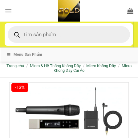
Bỏ
qua
nội
dung
Tìm
kiếm
sản
phẩm
Menu Sản Phẩm
Trang chủ
/
Micro & Hệ Thống Không Dây
/
Micro Không Dây
/
Micro
Không Dây Cài Áo
-13%