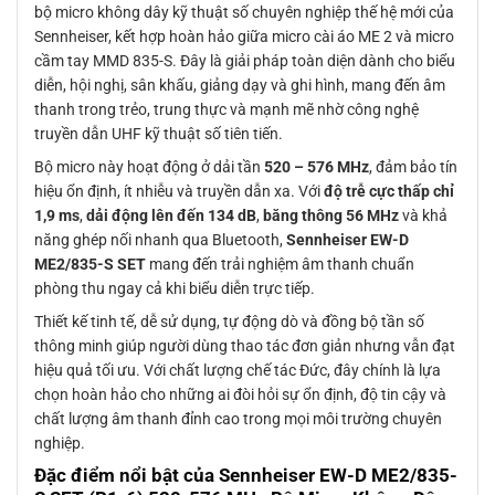
bộ micro không dây kỹ thuật số chuyên nghiệp thế hệ mới của
Sennheiser, kết hợp hoàn hảo giữa micro cài áo ME 2 và micro
cầm tay MMD 835-S. Đây là giải pháp toàn diện dành cho biểu
diễn, hội nghị, sân khấu, giảng dạy và ghi hình, mang đến âm
thanh trong trẻo, trung thực và mạnh mẽ nhờ công nghệ
truyền dẫn UHF kỹ thuật số tiên tiến.
Bộ micro này hoạt động ở dải tần
520 – 576 MHz
, đảm bảo tín
hiệu ổn định, ít nhiễu và truyền dẫn xa. Với
độ trễ cực thấp chỉ
1,9 ms
,
dải động lên đến 134 dB
,
băng thông 56 MHz
và khả
năng ghép nối nhanh qua Bluetooth,
Sennheiser EW-D
ME2/835-S SET
mang đến trải nghiệm âm thanh chuẩn
phòng thu ngay cả khi biểu diễn trực tiếp.
Thiết kế tinh tế, dễ sử dụng, tự động dò và đồng bộ tần số
thông minh giúp người dùng thao tác đơn giản nhưng vẫn đạt
hiệu quả tối ưu. Với chất lượng chế tác Đức, đây chính là lựa
chọn hoàn hảo cho những ai đòi hỏi sự ổn định, độ tin cậy và
chất lượng âm thanh đỉnh cao trong mọi môi trường chuyên
nghiệp.
Đặc điểm nổi bật của Sennheiser EW-D ME2/835-