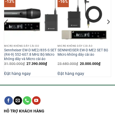
-13%
-16%
MICRO KHÔNG DÂY CÀI ÁO
MICRO KHÔNG DÂY CÀI ÁO
Sennheiser EW-D ME2/835-S SET
SENNHEISER EW-D ME2 SET Bộ
t
(R4-9) 552-607.8 MHz Bộ Micro
Micro không dây cài áo
không dây và Micro cài áo
Giá
Giá
Giá
Giá
31.500.000
₫
27.390.000
₫
23.680.000
₫
20.000.000
₫
n
gốc
hiện
gốc
hiện
là:
tại
là:
tại
Đặt hàng ngay
Đặt hàng ngay
31.500.000₫.
là:
23.680.000₫.
là:
560.000₫.
27.390.000₫.
20.000.0
HỖ TRỢ KHÁCH HÀNG