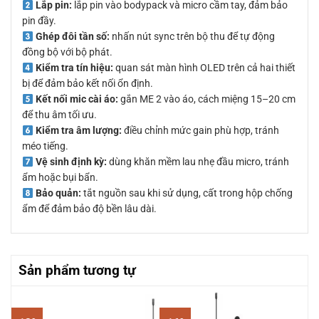
Lắp pin:
lắp pin vào bodypack và micro cầm tay, đảm bảo
pin đầy.
Ghép đôi tần số:
nhấn nút sync trên bộ thu để tự động
đồng bộ với bộ phát.
Kiểm tra tín hiệu:
quan sát màn hình OLED trên cả hai thiết
bị để đảm bảo kết nối ổn định.
Kết nối mic cài áo:
gắn ME 2 vào áo, cách miệng 15–20 cm
để thu âm tối ưu.
Kiểm tra âm lượng:
điều chỉnh mức gain phù hợp, tránh
méo tiếng.
Vệ sinh định kỳ:
dùng khăn mềm lau nhẹ đầu micro, tránh
ẩm hoặc bụi bẩn.
Bảo quản:
tắt nguồn sau khi sử dụng, cất trong hộp chống
ẩm để đảm bảo độ bền lâu dài.
Sản phẩm tương tự