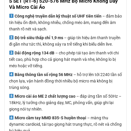
S SET (R1-6) 520-576 MHz Bộ Micro Không Dây
Và Micro Cài Áo
Công nghệ truyền dẫn kỹ thuật số UHF tiên tiến
– đảm bảo
tín hiệu ổn định, không nhiễu, chống méo âm, mang đến âm
thanh rõ nét và sạch.
Độ trễ siêu thấp chỉ 1,9 ms
– giúp tín hiệu âm thanh truyền
đi gần như tức thì, không xảy ra trễ tiếng khi biểu diễn live.
Dải động rộng 134 dB
– cho phép tái tạo âm thanh với chi
tiết cao, phù hợp cho cả giọng hát mạnh và nhẹ, không lo bị
méo hoặc vỡ tiếng.
Băng thông tần số rộng 56 MHz
– hỗ trợ lên tới 2240 tần số
chọn lựa, vận hành đồng thời nhiều bộ micro mà không bị
trùng sóng.
Micro cài áo ME 2 chất lượng cao
– đáp ứng tần số 50Hz –
18kHz, lý tưởng cho giảng dạy, MC, phỏng vấn, giúp ghi lại
giọng nói tự nhiên.
Micro cầm tay MMD 835-S huyền thoại
– màng thu
dynamic cardioid, tái tạo giọng hát trung thực, rõ nét và chống
hú hiệu quả.