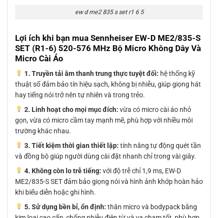
ew d me2 835 s set r1 6 5
Lợi ích khi bạn mua Sennheiser EW-D ME2/835-S
SET (R1-6) 520-576 MHz Bộ Micro Không Dây Và
Micro Cài Áo
1. Truyền tải âm thanh trung thực tuyệt đối:
hệ thống kỹ
thuật số đảm bảo tín hiệu sạch, không bị nhiễu, giúp giọng hát
hay tiếng nói trở nên tự nhiên và trong trẻo.
2. Linh hoạt cho mọi mục đích:
vừa có micro cài áo nhỏ
gọn, vừa có micro cầm tay mạnh mẽ, phù hợp với nhiều môi
trường khác nhau.
3. Tiết kiệm thời gian thiết lập:
tính năng tự động quét tần
và đồng bộ giúp người dùng cài đặt nhanh chỉ trong vài giây.
4. Không còn lo trễ tiếng:
với độ trễ chỉ 1,9 ms, EW-D
ME2/835-S SET đảm bảo giọng nói và hình ảnh khớp hoàn hảo
khi biểu diễn hoặc ghi hình.
5. Sử dụng bền bỉ, ổn định:
thân micro và bodypack bằng
kim loại cao cấp, chống nhiễu điện từ và va chạm tốt, phù hợp