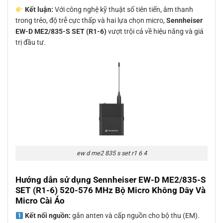
Kết luận:
Với công nghệ kỹ thuật số tiên tiến, âm thanh
trong trẻo, độ trễ cực thấp và hai lựa chọn micro,
Sennheiser
EW-D ME2/835-S SET (R1-6)
vượt trội cả về hiệu năng và giá
trị đầu tư.
ew d me2 835 s set r1 6 4
Hướng dẫn sử dụng Sennheiser EW-D ME2/835-S
SET (R1-6) 520-576 MHz Bộ Micro Không Dây Và
Micro Cài Áo
Kết nối nguồn:
gắn anten và cấp nguồn cho bộ thu (EM).