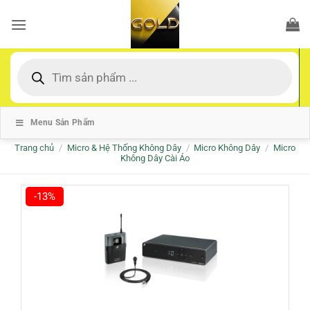
Bỏ
qua
nội
dung
Tìm
kiếm
sản
phẩm
Menu Sản Phẩm
Trang chủ
/
Micro & Hệ Thống Không Dây
/
Micro Không Dây
/
Micro
Không Dây Cài Áo
-13%