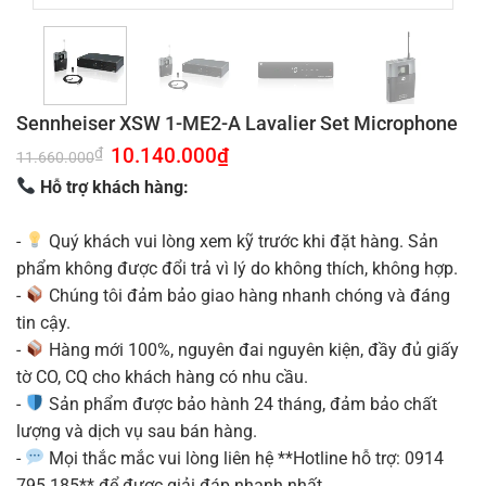
Sennheiser XSW 1-ME2-A Lavalier Set Microphone
Giá
10.140.000
₫
Giá
₫
11.660.000
gốc
hiện
là:
tại
Hỗ trợ khách hàng:
11.660.000₫.
là:
10.140.000₫.
-
Quý khách vui lòng xem kỹ trước khi đặt hàng. Sản
phẩm không được đổi trả vì lý do không thích, không hợp.
-
Chúng tôi đảm bảo giao hàng nhanh chóng và đáng
tin cậy.
-
Hàng mới 100%, nguyên đai nguyên kiện, đầy đủ giấy
tờ CO, CQ cho khách hàng có nhu cầu.
-
Sản phẩm được bảo hành 24 tháng, đảm bảo chất
lượng và dịch vụ sau bán hàng.
-
Mọi thắc mắc vui lòng liên hệ **Hotline hỗ trợ: 0914
795 185** để được giải đáp nhanh nhất.