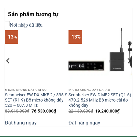
Sản phẩm tương tự
-13%
-13%
MICRO KHÔNG DÂY CÀI ÁO
MICRO KHÔNG DÂY CÀI ÁO
Sennheiser EW-DX MKE 2 / 835-S
Sennheiser EW-D ME2 SET (Q1-6)
SET (R1-9) Bộ micro không dây
470.2-526 MHz Bộ micro cài áo
520 – 607.8 MHz
không dây
Giá
Giá
Giá
Giá
88.010.000
₫
76.530.000
₫
22.130.000
₫
19.240.000
₫
n
gốc
hiện
gốc
hiện
là:
tại
là:
tại
Đặt hàng ngay
Đặt hàng ngay
88.010.000₫.
là:
22.130.000₫.
là:
520.000₫.
76.530.000₫.
19.240.0