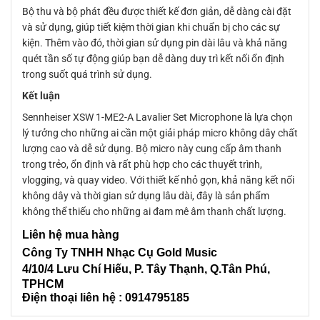
Bộ thu và bộ phát đều được thiết kế đơn giản, dễ dàng cài đặt
và sử dụng, giúp tiết kiệm thời gian khi chuẩn bị cho các sự
kiện. Thêm vào đó, thời gian sử dụng pin dài lâu và khả năng
quét tần số tự động giúp bạn dễ dàng duy trì kết nối ổn định
trong suốt quá trình sử dụng.
Kết luận
Sennheiser XSW 1-ME2-A Lavalier Set Microphone là lựa chọn
lý tưởng cho những ai cần một giải pháp micro không dây chất
lượng cao và dễ sử dụng. Bộ micro này cung cấp âm thanh
trong trẻo, ổn định và rất phù hợp cho các thuyết trình,
vlogging, và quay video. Với thiết kế nhỏ gọn, khả năng kết nối
không dây và thời gian sử dụng lâu dài, đây là sản phẩm
không thể thiếu cho những ai đam mê âm thanh chất lượng.
Liên
hệ mua hàng
Công Ty TNHH Nhạc Cụ Gold Music
4/10/4 L
ưu Chí Hiếu, P. Tây Thạnh
, Q.Tân Phú,
TPHCM
Điện thoại liên hệ : 0914795185