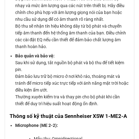
nhạy và mức âm lượng qua các nút trên thiết bị. Hãy điều
chỉnh cho phù hợp với âm lượng giọng nói của bạn hoặc
nhu cầu sử dụng để có âm thanh rõ ràng nhất.
Bộ thu sẽ nhận tín hiệu không dây từ bộ phát và chuyển
tiếp âm thanh đến hệ thống âm thanh của bạn. Điều chỉnh
các cài đặt EQ nếu cần thiết để đảm bảo chất lượng âm
thanh hoàn hảo.
Bảo quản và bảo vệ:
Sau khi sử dụng, tắt nguồn bộ phát và bộ thu để tiết kiệm
pin.
Đảm bảo lưu trữ bộ micro ở nơi khô ráo, thoáng mát và
tránh để micro tiếp xúc trực tiếp với ánh nắng mặt trời hoặc
điều kiện ẩm ướt.
Thường xuyên kiểm tra và thay pin cho bộ phát khi cần
thiết để duy trì hiệu suất hoạt động ổn định.
Thông số kỹ thuật của Sennheiser XSW 1-ME2-A
Microphone (ME 2-2):
Mẫu thu: Omnidirectional