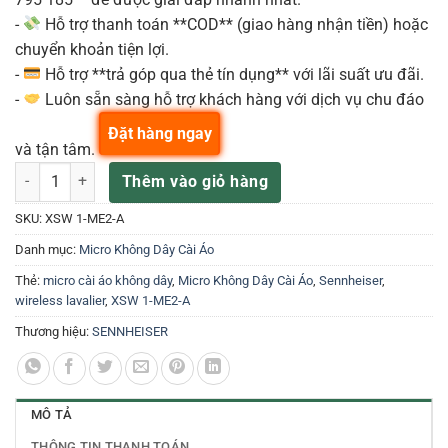
-
Hỗ trợ thanh toán **COD** (giao hàng nhận tiền) hoặc
chuyển khoản tiện lợi.
-
Hỗ trợ **trả góp qua thẻ tín dụng** với lãi suất ưu đãi.
-
Luôn sẵn sàng hỗ trợ khách hàng với dịch vụ chu đáo
Đặt hàng ngay
và tận tâm.
Sennheiser XSW 1-ME2-A Lavalier Set Microphone số lượng
Thêm vào giỏ hàng
SKU:
XSW 1-ME2-A
Danh mục:
Micro Không Dây Cài Áo
Thẻ:
micro cài áo không dây
,
Micro Không Dây Cài Áo
,
Sennheiser
,
wireless lavalier
,
XSW 1-ME2-A
Thương hiệu:
SENNHEISER
MÔ TẢ
THÔNG TIN THANH TOÁN