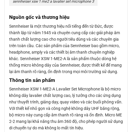
sennheiser xsw 1 me2 a lavalier set microphone 3
Nguồn gốc và thương hiệu
Sennheiser là một thương hiệu nổi tiếng đến từ Đức, được
thành lập từ năm 1945 và chuyên cung cấp các giải pháp âm
thanh chất lượng cao cho người tiêu dùng và các chuyên gia
trên toàn cầu. Các sản phẩm của Sennheiser bao gồm micro,
headphone, amply và các thiết bị âm thanh chuyên nghiệp
khác. Sennheiser XSW 1-ME2-A là sản phẩm thuộc dòng hệ
thống micro không dây của Sennheiser, được thiết kế để mang
lại âm thanh rõ ràng, ổn định trong mọi môi trường sử dụng.
Thông tin sản phẩm
Sennheiser XSW 1-ME2-A Lavalier Set Microphone là bộ micro
không dây lavalier chất lượng cao, lý tưởng cho các ứng dụng
như thuyết trình, giảng dạy, quay video và các buổi phỏng vấn.
Với thiết kế nhỏ gọn và công nghệ không dây UHF băng rộng,
bộ micro này cung cấp âm thanh rõ ràng và ổn định. Micro ME
2-2 mang lại khả năng thu âm 360 độ, cho phép người sử dụng
di chuyển tự do mà không lo mất tín hiệu.