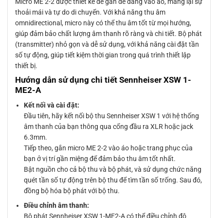
Micro ME 2-2 được thiết kế để gắn dễ dàng vào áo, mang lại sự
thoải mái và tự do di chuyển. Với khả năng thu âm
omnidirectional, micro này có thể thu âm tốt từ mọi hướng,
giúp đảm bảo chất lượng âm thanh rõ ràng và chi tiết. Bộ phát
(transmitter) nhỏ gọn và dễ sử dụng, với khả năng cài đặt tần
số tự động, giúp tiết kiệm thời gian trong quá trình thiết lập
thiết bị.
Hướng dẫn sử dụng chi tiết Sennheiser XSW 1-
ME2-A
Kết nối và cài đặt:
Đầu tiên, hãy kết nối bộ thu Sennheiser XSW 1 với hệ thống
âm thanh của bạn thông qua cổng đầu ra XLR hoặc jack
6.3mm.
Tiếp theo, gắn micro ME 2-2 vào áo hoặc trang phục của
bạn ở vị trí gần miệng để đảm bảo thu âm tốt nhất.
Bật nguồn cho cả bộ thu và bộ phát, và sử dụng chức năng
quét tần số tự động trên bộ thu để tìm tần số trống. Sau đó,
đồng bộ hóa bộ phát với bộ thu.
Điều chỉnh âm thanh:
Bộ phát Sennheiser XSW 1-ME2-A có thể điều chỉnh độ