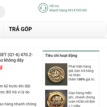
Hỗ trợ
khách hàng 0914795185
TRẢ GÓP
ET (Q1-6) 470.2-
Tiêu chí hoạt động
áo không dây
₫
Giá
Phát hiện hàng
hiện
giả, bạn trả hàng
tại
và nhận
là:
thêm
100%
giá trị.
19.240.000₫.
m kỹ trước khi đặt
 đổi trả vì lý do
Giao hàng miễn
phí , nhanh chóng
toàn HCM với đơn
iao hàng nhanh chóng
> 1 triệu