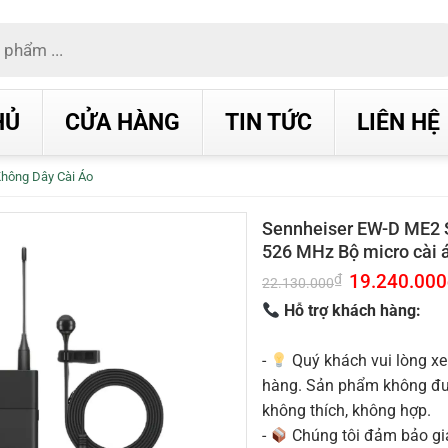
HỦ
CỬA HÀNG
TIN TỨC
LIÊN HỆ
Không Dây Cài Áo
Sennheiser EW-D ME2 S
526 MHz Bộ micro cài 
Giá
19.240.000
₫
22.130.000
gốc
là:
Hỗ trợ khách hàng:
22.130.000₫.
-
Quý khách vui lòng xe
hàng. Sản phẩm không được
không thích, không hợp.
-
Chúng tôi đảm bảo g