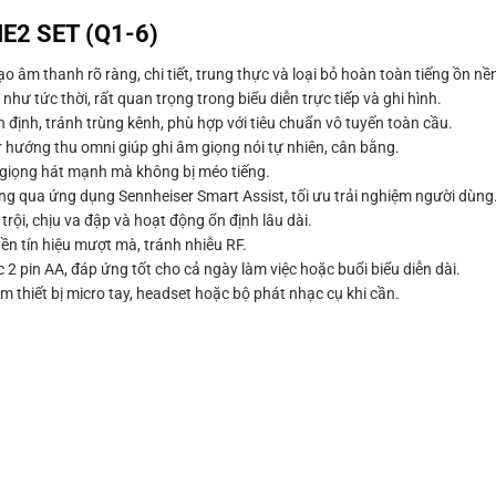
ME2 SET (Q1-6)
ạo âm thanh rõ ràng, chi tiết, trung thực và loại bỏ hoàn toàn tiếng ồn nề
ư tức thời, rất quan trọng trong biểu diễn trực tiếp và ghi hình.
 định, tránh trùng kênh, phù hợp với tiêu chuẩn vô tuyến toàn cầu.
r hướng thu omni giúp ghi âm giọng nói tự nhiên, cân bằng.
n giọng hát mạnh mà không bị méo tiếng.
ng qua ứng dụng Sennheiser Smart Assist, tối ưu trải nghiệm người dùng
rội, chịu va đập và hoạt động ổn định lâu dài.
ền tín hiệu mượt mà, tránh nhiễu RF.
 2 pin AA, đáp ứng tốt cho cả ngày làm việc hoặc buổi biểu diễn dài.
 thiết bị micro tay, headset hoặc bộ phát nhạc cụ khi cần.