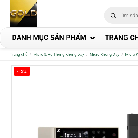
Bỏ
Tìm
qua
kiếm
nội
sản
phẩm
dung
DANH MỤC SẢN PHẨM
TRANG C
Trang chủ
/
Micro & Hệ Thống Không Dây
/
Micro Không Dây
/
Micro 
-13%