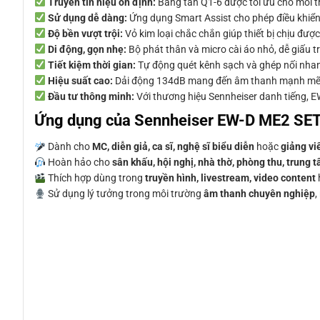
Truyền tín hiệu ổn định:
Băng tần Q1-6 được tối ưu cho môi t
Sử dụng dễ dàng:
Ứng dụng Smart Assist cho phép điều khiển t
Độ bền vượt trội:
Vỏ kim loại chắc chắn giúp thiết bị chịu đượ
Di động, gọn nhẹ:
Bộ phát thân và micro cài áo nhỏ, dễ giấu t
Tiết kiệm thời gian:
Tự động quét kênh sạch và ghép nối nhanh
Hiệu suất cao:
Dải động 134dB mang đến âm thanh mạnh mẽ, 
Đầu tư thông minh:
Với thương hiệu Sennheiser danh tiếng, EW
Ứng dụng của Sennheiser EW-D ME2 SET
Dành cho
MC, diễn giả, ca sĩ, nghệ sĩ biểu diễn
hoặc
giảng vi
Hoàn hảo cho
sân khấu, hội nghị, nhà thờ, phòng thu, trung 
Thích hợp dùng trong
truyền hình, livestream, video content
Sử dụng lý tưởng trong môi trường
âm thanh chuyên nghiệp
,