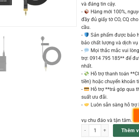
và đáng tin cậy.
-
Hàng mới 100%, nguyê
đầy đủ giấy tờ CO, CQ ch
cầu.
-
Sản phẩm được bảo h
bảo chất lượng và dịch vụ
-
Mọi thắc mắc vui lòng 
trợ: 0914 795 185** để đ
nhất.
-
Hỗ trợ thanh toán **
tiền) hoặc chuyển khoản ti
-
Hỗ trợ **trả góp qua th
suất ưu đãi.
-
Luôn sẵn sàng hỗ trợ 
vụ chu đáo và tận tâm.
Sennheiser EW-D ME2 SET (Q1
Thêm v