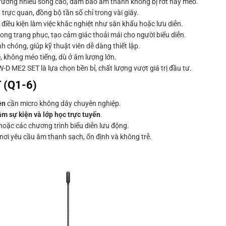
rường nhiễu sóng cao, đảm bảo âm thanh không bị rớt hay méo.
rực quan, đồng bộ tần số chỉ trong vài giây.
c điều kiện làm việc khắc nghiệt như sân khấu hoặc lưu diễn.
rong trang phục, tạo cảm giác thoải mái cho người biểu diễn.
 chóng, giúp kỹ thuật viên dễ dàng thiết lập.
không méo tiếng, dù ở âm lượng lớn.
-D ME2 SET là lựa chọn bền bỉ, chất lượng vượt giá trị đầu tư.
 (Q1-6)
ên
cần micro không dây chuyên nghiệp.
tâm sự kiện và lớp học trực tuyến
.
hoặc các chương trình biểu diễn lưu động.
 nơi yêu cầu âm thanh sạch, ổn định và không trễ.