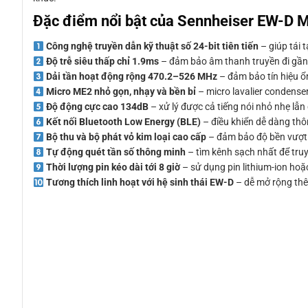
Đặc điểm nổi bật của Sennheiser EW-D 
Công nghệ truyền dẫn kỹ thuật số 24-bit tiên tiến
– giúp tái t
Độ trễ siêu thấp chỉ 1.9ms
– đảm bảo âm thanh truyền đi gần nh
Dải tần hoạt động rộng 470.2–526 MHz
– đảm bảo tín hiệu ổn
Micro ME2 nhỏ gọn, nhạy và bền bỉ
– micro lavalier condense
Độ động cực cao 134dB
– xử lý được cả tiếng nói nhỏ nhẹ lẫ
Kết nối Bluetooth Low Energy (BLE)
– điều khiển dễ dàng thô
Bộ thu và bộ phát vỏ kim loại cao cấp
– đảm bảo độ bền vượt t
Tự động quét tần số thông minh
– tìm kênh sạch nhất để truy
Thời lượng pin kéo dài tới 8 giờ
– sử dụng pin lithium-ion hoặc
Tương thích linh hoạt với hệ sinh thái EW-D
– dễ mở rộng thêm