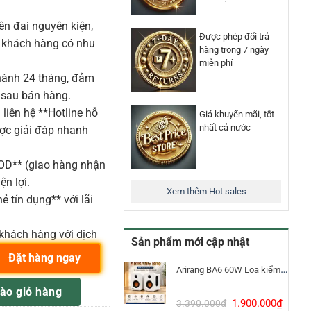
n đai nguyên kiện,
Được phép đổi trả
o khách hàng có nhu
hàng trong 7 ngày
miễn phí
ành 24 tháng, đảm
 sau bán hàng.
liên hệ **Hotline hỗ
Giá khuyến mãi, tốt
nhất cả nước
ược giải đáp nhanh
COD** (giao hàng nhận
ện lợi.
Xem thêm Hot sales
ẻ tín dụng** với lãi
khách hàng với dịch
Sản phẩm mới cập nhật
Đặt hàng ngay
Arirang BA6 60W Loa kiểm âm Bluetooth 5.3
-6) 470.2-526 MHz Bộ micro cài áo không dây số lượng
ào giỏ hàng
Giá
Giá
1.900.000
₫
3.390.000
₫