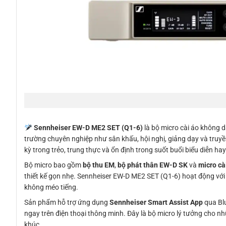
Sennheiser EW-D ME2 SET (Q1-6)
là bộ micro cài áo không 
trường chuyên nghiệp như sân khấu, hội nghị, giảng dạy và truyền
kỳ trong trẻo, trung thực và ổn định trong suốt buổi biểu diễn hay
Bộ micro bao gồm
bộ thu EM
,
bộ phát thân EW-D SK
và
micro cà
thiết kế gọn nhẹ. Sennheiser EW-D ME2 SET (Q1-6) hoạt động với 
không méo tiếng.
Sản phẩm hỗ trợ ứng dụng
Sennheiser Smart Assist App
qua Blu
ngay trên điện thoại thông minh. Đây là bộ micro lý tưởng cho 
khúc.