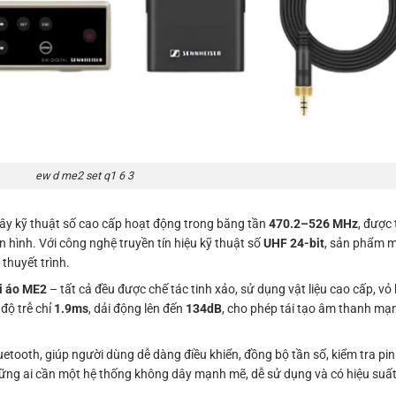
ew d me2 set q1 6 3
dây kỹ thuật số cao cấp hoạt động trong băng tần
470.2–526 MHz
, được 
 hình. Với công nghệ truyền tín hiệu kỹ thuật số
UHF 24-bit
, sản phẩm m
 thuyết trình.
i áo ME2
– tất cả đều được chế tác tinh xảo, sử dụng vật liệu cao cấp, vỏ
độ trễ chỉ
1.9ms
, dải động lên đến
134dB
, cho phép tái tạo âm thanh mạ
etooth, giúp người dùng dễ dàng điều khiển, đồng bộ tần số, kiểm tra pin
những ai cần một hệ thống không dây mạnh mẽ, dễ sử dụng và có hiệu suấ