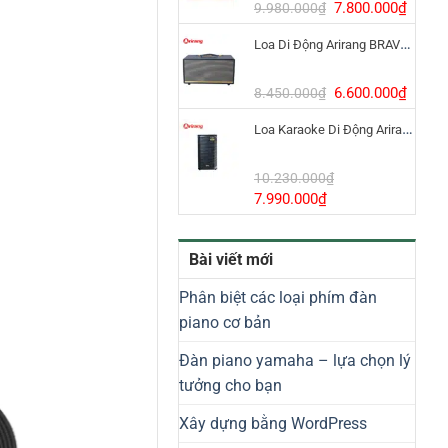
8.800.000₫.
Giá
Giá
7.800.000
₫
9.980.000
₫
gốc
hiện
Loa Di Động Arirang BRAVO 8 800W Có Micro
là:
tại
9.980.000₫.
là:
7.800
Giá
Giá
6.600.000
₫
8.450.000
₫
gốc
hiện
Loa Karaoke Di Động Arirang EDGE-X Model I
là:
tại
8.450.000₫.
là:
6.600
10.230.000
₫
Giá
Giá
7.990.000
₫
gốc
hiện
là:
tại
Bài viết mới
10.230.000₫.
là:
7.990.000₫.
Phân biệt các loại phím đàn
piano cơ bản
Đàn piano yamaha – lựa chọn lý
tưởng cho bạn
Xây dựng bằng WordPress