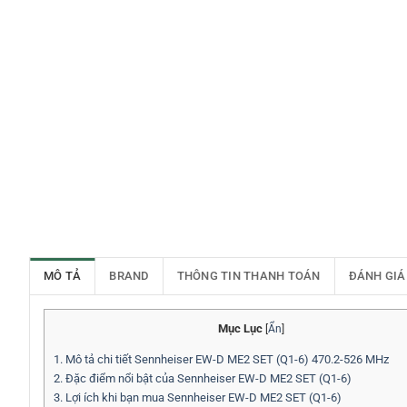
MÔ TẢ
BRAND
THÔNG TIN THANH TOÁN
ĐÁNH GIÁ
Mục Lục
[
Ẩn
]
1.
Mô tả chi tiết Sennheiser EW-D ME2 SET (Q1-6) 470.2-526 MHz
2.
Đặc điểm nổi bật của Sennheiser EW-D ME2 SET (Q1-6)
3.
Lợi ích khi bạn mua Sennheiser EW-D ME2 SET (Q1-6)