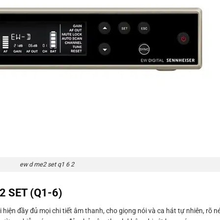
ew d me2 set q1 6 2
E2 SET (Q1-6)
 hiện đầy đủ mọi chi tiết âm thanh, cho giọng nói và ca hát tự nhiên, rõ né