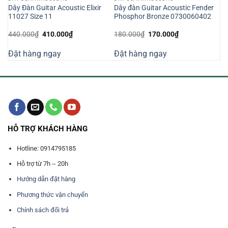
Dây Đàn Guitar Acoustic Elixir
Dây đàn Guitar Acoustic Fender
11027 Size 11
Phosphor Bronze 0730060402
Giá
Giá
Giá
Giá
440.000
₫
410.000
₫
180.000
₫
170.000
₫
gốc
hiện
gốc
hiện
là:
tại
là:
tại
Đặt hàng ngay
Đặt hàng ngay
440.000₫.
là:
180.000₫.
là:
000₫.
410.000₫.
170.000₫.
HỖ TRỢ KHÁCH HÀNG
Hotline: 0914795185
Hỗ trợ từ 7h -- 20h
Hướng dẫn đặt hàng
Phương thức vận chuyển
Chính sách đổi trả