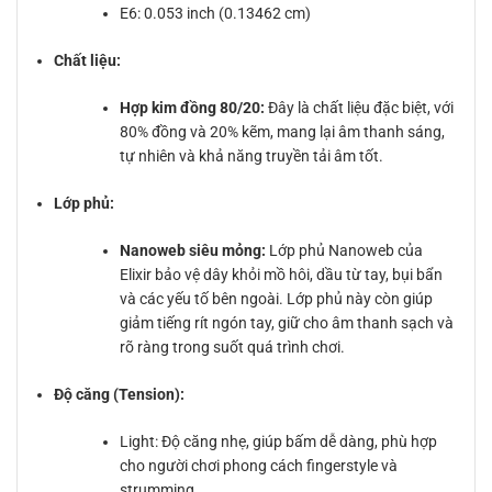
E6: 0.053 inch (0.13462 cm)
Chất liệu:
Hợp kim đồng 80/20:
Đây là chất liệu đặc biệt, với
80% đồng và 20% kẽm, mang lại âm thanh sáng,
tự nhiên và khả năng truyền tải âm tốt.
Lớp phủ:
Nanoweb siêu mỏng:
Lớp phủ Nanoweb của
Elixir bảo vệ dây khỏi mồ hôi, dầu từ tay, bụi bẩn
và các yếu tố bên ngoài. Lớp phủ này còn giúp
giảm tiếng rít ngón tay, giữ cho âm thanh sạch và
rõ ràng trong suốt quá trình chơi.
Độ căng (Tension):
Light: Độ căng nhẹ, giúp bấm dễ dàng, phù hợp
cho người chơi phong cách fingerstyle và
strumming.