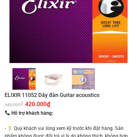
ELIXIR 11052 Dây đàn Guitar acoustics
Giá
420.000
₫
Giá
₫
440.000
gốc
hiện
là:
tại
Hỗ trợ khách hàng:
440.000₫.
là:
420.000₫.
-
Quý khách vui lòng xem kỹ trước khi đặt hàng. Sản
phẩm không được đổi trả vì lý do không thích, không hợp.