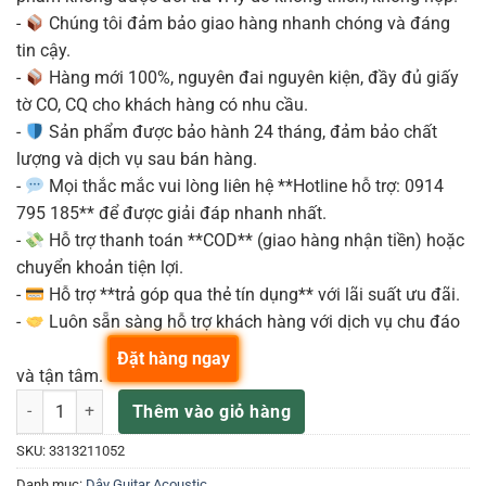
-
Chúng tôi đảm bảo giao hàng nhanh chóng và đáng
tin cậy.
-
Hàng mới 100%, nguyên đai nguyên kiện, đầy đủ giấy
tờ CO, CQ cho khách hàng có nhu cầu.
-
Sản phẩm được bảo hành 24 tháng, đảm bảo chất
lượng và dịch vụ sau bán hàng.
-
Mọi thắc mắc vui lòng liên hệ **Hotline hỗ trợ: 0914
795 185** để được giải đáp nhanh nhất.
-
Hỗ trợ thanh toán **COD** (giao hàng nhận tiền) hoặc
chuyển khoản tiện lợi.
-
Hỗ trợ **trả góp qua thẻ tín dụng** với lãi suất ưu đãi.
-
Luôn sẵn sàng hỗ trợ khách hàng với dịch vụ chu đáo
Đặt hàng ngay
và tận tâm.
ELIXIR 11052 Dây đàn Guitar acoustics số lượng
Thêm vào giỏ hàng
SKU:
3313211052
Danh mục:
Dây Guitar Acoustic