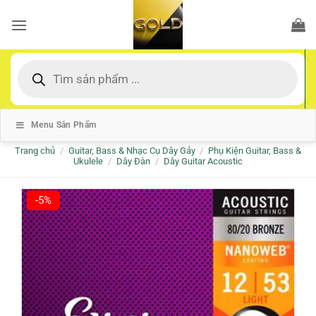
Bỏ
qua
nội
dung
Tìm
kiếm
sản
phẩm
Menu Sản Phẩm
Trang chủ
/
Guitar, Bass & Nhạc Cụ Dây Gảy
/
Phụ Kiện Guitar, Bass &
Ukulele
/
Dây Đàn
/
Dây Guitar Acoustic
-5%