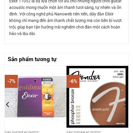
Elixir 11052 là sự lựa chọn tối ưu cho những người chơi guitar
acoustic mong muốn một âm thanh tươi sáng, tự nhiên và ổn
định. Với công nghệ phủ Nanoweb tiên tiến, dây đàn Elixir
không chỉ mang đến âm thanh chất lượng mà còn bền bỉ vượt
trội, giúp bạn tận hưởng trải nghiệm chơi đàn một cách hoàn
hảo và lâu dài.
Sản phẩm tương tự
-7%
-6%
DÂY GUITAR ACOUSTIC
DÂY GUITAR ACOUSTIC