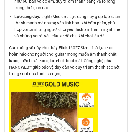
như bụi bẩn và độ ẩm, duy trì âm thanh sáng và rõ ràng
trong thời gian dài.
Lực căng dây:
Light/Medium. Lực căng này giúp tạo ra âm
thanh mạnh mẽ nhưng vẫn linh hoạt khi bấm phím, phù
hợp với cả những người chơi yêu thích âm thanh mạnh mẽ
và những người yêu cầu sự dễ chịu khi chơi lâu dài.
Các thông số này cho thấy Elixir 16027 Size 11 là lựa chọn
hoàn hảo cho người chơi guitar mong muốn âm thanh chất
lượng, bền bỉ và cảm giác chơi thoải mái. Công nghệ phủ
NANOWEB™ giúp bảo vệ dây đàn và duy trì âm thanh sắc nét
trong suốt quá trình sử dụng.