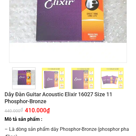
Dây Đàn Guitar Acoustic Elixir 16027 Size 11
Phosphor-Bronze
Giá
410.000
₫
Giá
₫
440.000
gốc
hiện
là:
tại
Mô tả sản phẩm :
440.000₫.
là:
410.000₫.
– Là dòng sản phẩm dây Phosphor-Bronze (phosphor pha