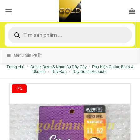
Bỏ
qua
nội
dung
Tìm
kiếm
sản
phẩm
Menu Sản Phẩm
Trang chủ
/
Guitar, Bass & Nhạc Cụ Dây Gảy
/
Phụ Kiện Guitar, Bass &
Ukulele
/
Dây Đàn
/
Dây Guitar Acoustic
-7%