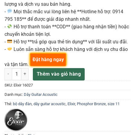
lượng và dịch vụ sau bán hàng.
-
Mọi thắc mắc vui lòng liên hệ **Hotline hỗ trợ: 0914
795 185** để được giải đáp nhanh nhất.
-
Hỗ trợ thanh toán **COD** (giao hàng nhận tiền) hoặc
chuyển khoản tiện lợi.
-
Hỗ trợ **trả góp qua thẻ tín dụng** với lãi suất ưu đãi.
-
Luôn sẵn sàng hỗ trợ khách hàng với dịch vụ chu đáo
Đặt hàng ngay
và tận tâm.
Dây Đàn Guitar Acoustic Elixir 16027 Size 11 Phosphor-Bronze số l
Thêm vào giỏ hàng
SKU:
Elixir 16027
Danh mục:
Dây Guitar Acoustic
Thẻ:
bộ dây đàn
,
dây guitar acoustic
,
Elixir
,
Phosphor Bronze
,
size 11