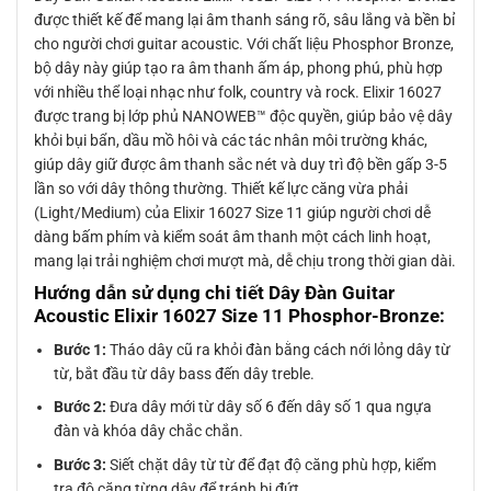
được thiết kế để mang lại âm thanh sáng rõ, sâu lắng và bền bỉ
cho người chơi guitar acoustic. Với chất liệu Phosphor Bronze,
bộ dây này giúp tạo ra âm thanh ấm áp, phong phú, phù hợp
với nhiều thể loại nhạc như folk, country và rock. Elixir 16027
được trang bị lớp phủ NANOWEB™ độc quyền, giúp bảo vệ dây
khỏi bụi bẩn, dầu mồ hôi và các tác nhân môi trường khác,
giúp dây giữ được âm thanh sắc nét và duy trì độ bền gấp 3-5
lần so với dây thông thường. Thiết kế lực căng vừa phải
(Light/Medium) của Elixir 16027 Size 11 giúp người chơi dễ
dàng bấm phím và kiểm soát âm thanh một cách linh hoạt,
mang lại trải nghiệm chơi mượt mà, dễ chịu trong thời gian dài.
Hướng dẫn sử dụng chi tiết Dây Đàn Guitar
Acoustic Elixir 16027 Size 11 Phosphor-Bronze:
Bước 1:
Tháo dây cũ ra khỏi đàn bằng cách nới lỏng dây từ
từ, bắt đầu từ dây bass đến dây treble.
Bước 2:
Đưa dây mới từ dây số 6 đến dây số 1 qua ngựa
đàn và khóa dây chắc chắn.
Bước 3:
Siết chặt dây từ từ để đạt độ căng phù hợp, kiểm
tra độ căng từng dây để tránh bị đứt.