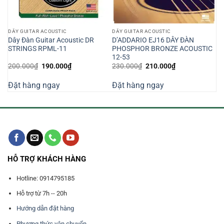
DÂY GUITAR ACOUSTIC
DÂY GUITAR ACOUSTIC
Dây Đàn Guitar Acoustic DR
D’ADDARIO EJ16 DÂY ĐÀN
STRINGS RPML-11
PHOSPHOR BRONZE ACOUSTIC
12-53
Giá
Giá
Giá
Giá
200.000
₫
190.000
₫
230.000
₫
210.000
₫
gốc
hiện
gốc
hiện
là:
tại
là:
tại
Đặt hàng ngay
Đặt hàng ngay
200.000₫.
là:
230.000₫.
là:
190.000₫.
210.000₫.
HỖ TRỢ KHÁCH HÀNG
Hotline: 0914795185
Hỗ trợ từ 7h -- 20h
Hướng dẫn đặt hàng
Phương thức vận chuyển