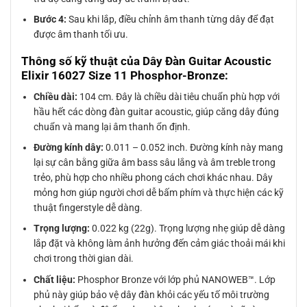
Bước 4:
Sau khi lắp, điều chỉnh âm thanh từng dây để đạt
được âm thanh tối ưu.
Thông số kỹ thuật của Dây Đàn Guitar Acoustic
Elixir 16027 Size 11 Phosphor-Bronze:
Chiều dài:
104 cm. Đây là chiều dài tiêu chuẩn phù hợp với
hầu hết các dòng đàn guitar acoustic, giúp căng dây đúng
chuẩn và mang lại âm thanh ổn định.
Đường kính dây:
0.011 – 0.052 inch. Đường kính này mang
lại sự cân bằng giữa âm bass sâu lắng và âm treble trong
trẻo, phù hợp cho nhiều phong cách chơi khác nhau. Dây
mỏng hơn giúp người chơi dễ bấm phím và thực hiện các kỹ
thuật fingerstyle dễ dàng.
Trọng lượng:
0.022 kg (22g). Trọng lượng nhẹ giúp dễ dàng
lắp đặt và không làm ảnh hưởng đến cảm giác thoải mái khi
chơi trong thời gian dài.
Chất liệu:
Phosphor Bronze với lớp phủ NANOWEB™. Lớp
phủ này giúp bảo vệ dây đàn khỏi các yếu tố môi trường