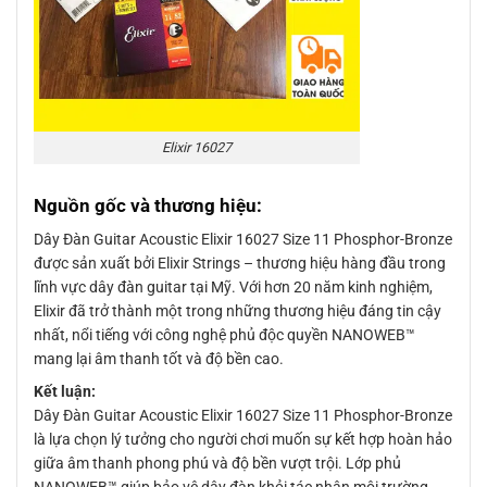
Elixir 16027
Nguồn gốc và thương hiệu:
Dây Đàn Guitar Acoustic Elixir 16027 Size 11 Phosphor-Bronze
được sản xuất bởi Elixir Strings – thương hiệu hàng đầu trong
lĩnh vực dây đàn guitar tại Mỹ. Với hơn 20 năm kinh nghiệm,
Elixir đã trở thành một trong những thương hiệu đáng tin cậy
nhất, nổi tiếng với công nghệ phủ độc quyền NANOWEB™
mang lại âm thanh tốt và độ bền cao.
Kết luận:
Dây Đàn Guitar Acoustic Elixir 16027 Size 11 Phosphor-Bronze
là lựa chọn lý tưởng cho người chơi muốn sự kết hợp hoàn hảo
giữa âm thanh phong phú và độ bền vượt trội. Lớp phủ
NANOWEB™ giúp bảo vệ dây đàn khỏi tác nhân môi trường,