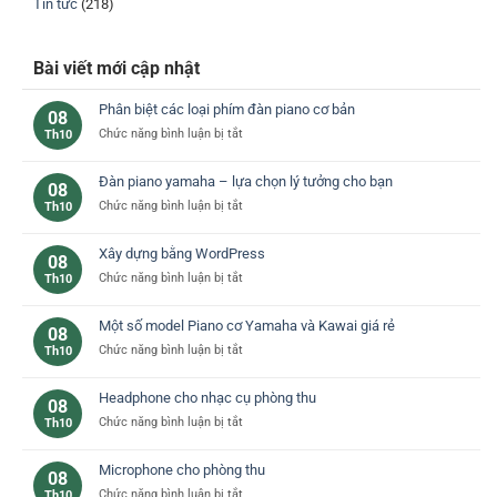
Tin tức
(218)
Bài viết mới cập nhật
Phân biệt các loại phím đàn piano cơ bản
08
ở
Chức năng bình luận bị tắt
Th10
Phân
biệt
Đàn piano yamaha – lựa chọn lý tưởng cho bạn
08
các
ở
Chức năng bình luận bị tắt
Th10
loại
Đàn
phím
piano
đàn
Xây dựng bằng WordPress
08
yamaha
piano
ở
Chức năng bình luận bị tắt
Th10
–
cơ
Xây
lựa
bản
dựng
chọn
Một số model Piano cơ Yamaha và Kawai giá rẻ
08
bằng
lý
ở
Chức năng bình luận bị tắt
Th10
WordPress
tưởng
Một
cho
số
bạn
Headphone cho nhạc cụ phòng thu
08
model
ở
Chức năng bình luận bị tắt
Th10
Piano
Headphone
cơ
cho
Yamaha
Microphone cho phòng thu
08
nhạc
và
ở
Chức năng bình luận bị tắt
Th10
cụ