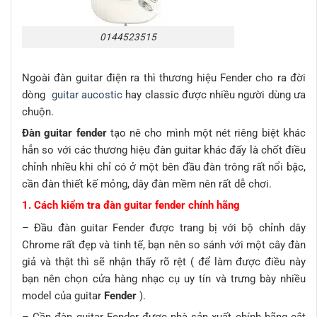
0144523515
Ngoài đàn guitar điện ra thì thương hiệu Fender cho ra đời
dòng
guitar aucostic
hay classic được nhiều người dùng ưa
chuộn.
Đàn guitar fender
tạo nê cho mình một nét riêng biệt khác
hẳn so với các thương hiệu đàn guitar khác đấy là chốt điều
chỉnh nhiều khi chỉ có ở một bên đầu đàn trông rất nổi bậc,
cần đàn thiết kế mỏng, dây đàn mềm nên rất dễ chơi.
1. Cách kiểm tra đàn guitar fender chính hãng
– Đầu đàn guitar Fender được trang bị với bộ chỉnh dây
Chrome rất đẹp và tinh tế, bạn nên so sánh với một cây đàn
giả và thật thì sẽ nhận thấy rõ rệt ( để làm được điều này
bạn nên chọn cửa hàng nhạc cụ uy tín và trưng bày nhiều
model của guitar
Fender
).
– Cần đàn guitar Fender được nhà sản xuất chính hãng cắt