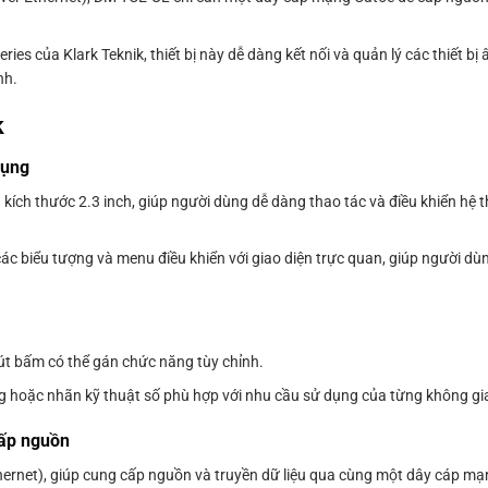
ies của Klark Teknik, thiết bị này dễ dàng kết nối và quản lý các thiết bị
nh.
k
dụng
kích thước 2.3 inch, giúp người dùng dễ dàng thao tác và điều khiển hệ
ác biểu tượng và menu điều khiển với giao diện trực quan, giúp người d
 nút bấm có thể gán chức năng tùy chỉnh.
ng hoặc nhãn kỹ thuật số phù hợp với nhu cầu sử dụng của từng không gia
cấp nguồn
hernet), giúp cung cấp nguồn và truyền dữ liệu qua cùng một dây cáp mạ