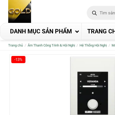
Bỏ
Tìm
qua
kiếm
nội
sản
phẩm
dung
DANH MỤC SẢN PHẨM
TRANG C
Trang chủ
/
Âm Thanh Công Trình & Hội Nghị
/
Hệ Thống Hội Nghị
/
Ma
-13%