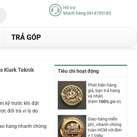
Hỗ trợ
khách hàng 0914795185
TRẢ GÓP
 Klark Teknik
Tiêu chí hoạt động
iá
iện
Phát hiện hàng
ại
giả, bạn trả hàng
à:
.240.000₫.
và nhận
thêm
100%
giá trị.
m kỹ trước khi đặt
 đổi trả vì lý do
Giao hàng miễn
phí , nhanh chóng
iao hàng nhanh chóng
toàn HCM với đơn
> 1 triệu