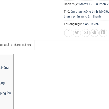
Danh mục:
Matrix, DSP & Phân 
Thẻ:
âm thanh công trình
,
bộ điề
thanh
,
phân vùng âm thanh
Thương hiệu:
Klark Teknik
NH GIÁ KHÁCH HÀNG
a Năng
dụng
ấp nguồn