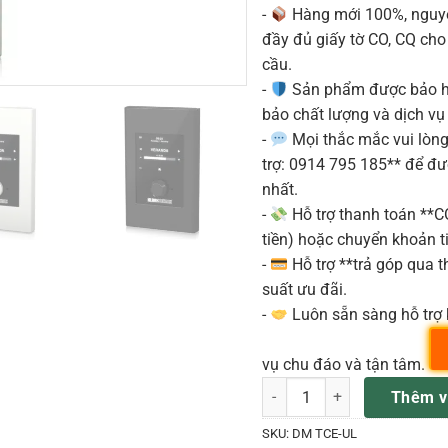
-
Hàng mới 100%, nguyê
đầy đủ giấy tờ CO, CQ ch
cầu.
-
Sản phẩm được bảo h
bảo chất lượng và dịch vụ
-
Mọi thắc mắc vui lòng 
trợ: 0914 795 185** để đ
nhất.
-
Hỗ trợ thanh toán **
tiền) hoặc chuyển khoản ti
-
Hỗ trợ **trả góp qua th
suất ưu đãi.
-
Luôn sẵn sàng hỗ trợ 
vụ chu đáo và tận tâm.
DM TCE-UL Accessories Klark
Thêm v
SKU:
DM TCE-UL