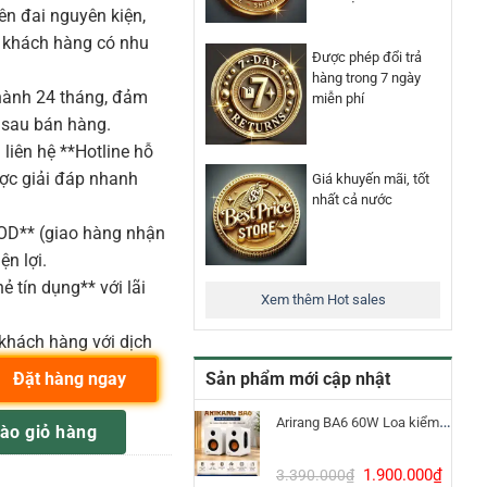
n đai nguyên kiện,
o khách hàng có nhu
Được phép đổi trả
hàng trong 7 ngày
ành 24 tháng, đảm
miễn phí
 sau bán hàng.
liên hệ **Hotline hỗ
ược giải đáp nhanh
Giá khuyến mãi, tốt
nhất cả nước
COD** (giao hàng nhận
ện lợi.
ẻ tín dụng** với lãi
Xem thêm Hot sales
khách hàng với dịch
Sản phẩm mới cập nhật
Đặt hàng ngay
 Teknik số lượng
Arirang BA6 60W Loa kiểm âm Bluetooth 5.3
ào giỏ hàng
Giá
Giá
1.900.000
₫
3.390.000
₫