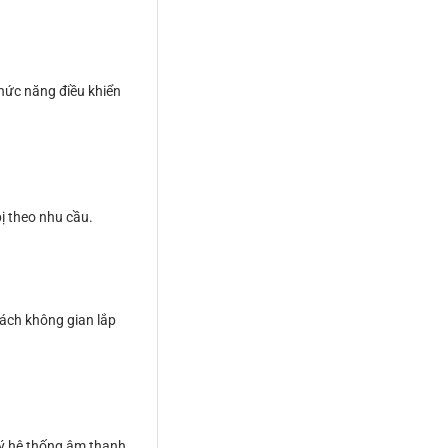
hức năng điều khiển
ị theo nhu cầu.
cách không gian lắp
lý hệ thống âm thanh