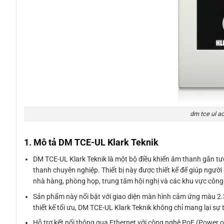
dm tce ul ac
1. Mô tả DM TCE-UL Klark Teknik
DM TCE-UL Klark Teknik là một bộ điều khiển âm thanh gắn tườ
thanh chuyên nghiệp. Thiết bị này được thiết kế để giúp ngườ
nhà hàng, phòng họp, trung tâm hội nghị và các khu vực công
Sản phẩm này nổi bật với giao diện màn hình cảm ứng màu 2.3
thiết kế tối ưu, DM TCE-UL Klark Teknik không chỉ mang lại sự 
Hỗ trợ kết nối thông qua Ethernet với công nghệ PoE (Power 