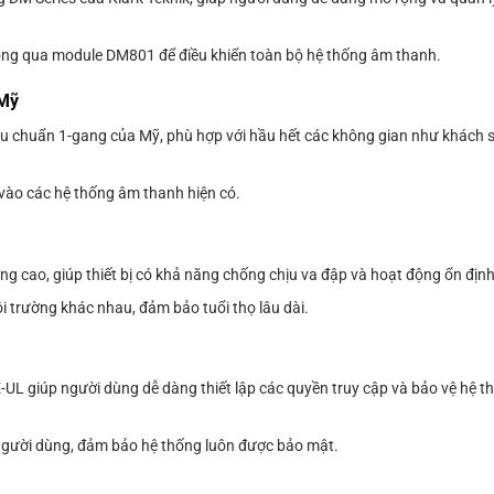
0 thông qua module DM801 để điều khiển toàn bộ hệ thống âm thanh.
 Mỹ
tiêu chuẩn 1-gang của Mỹ, phù hợp với hầu hết các không gian như khách 
ợp vào các hệ thống âm thanh hiện có.
ng cao, giúp thiết bị có khả năng chống chịu va đập và hoạt động ổn định 
ôi trường khác nhau, đảm bảo tuổi thọ lâu dài.
L giúp người dùng dễ dàng thiết lập các quyền truy cập và bảo vệ hệ t
người dùng, đảm bảo hệ thống luôn được bảo mật.