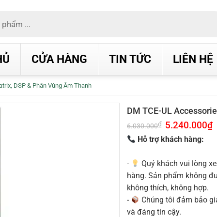
HỦ
CỬA HÀNG
TIN TỨC
LIÊN HỆ
trix, DSP & Phân Vùng Âm Thanh
DM TCE-UL Accessories
Giá
5.240.000
₫
G
₫
6.030.000
gốc
h
là:
t
Hỗ trợ khách hàng:
6.030.000₫.
l
5
-
Quý khách vui lòng xe
hàng. Sản phẩm không được
không thích, không hợp.
-
Chúng tôi đảm bảo g
và đáng tin cậy.