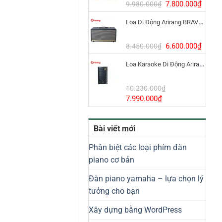
8.800.000₫.
Giá
Giá
7.800.000
₫
9.980.000
₫
gốc
hiện
Loa Di Động Arirang BRAVO 8 800W Có Micro
là:
tại
9.980.000₫.
là:
7.800
Giá
Giá
6.600.000
₫
8.450.000
₫
gốc
hiện
Loa Karaoke Di Động Arirang EDGE-X Model I
là:
tại
8.450.000₫.
là:
6.600
10.230.000
₫
Giá
Giá
7.990.000
₫
gốc
hiện
là:
tại
Bài viết mới
10.230.000₫.
là:
7.990.000₫.
Phân biệt các loại phím đàn
piano cơ bản
Đàn piano yamaha – lựa chọn lý
tưởng cho bạn
Xây dựng bằng WordPress