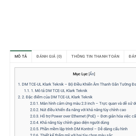
MÔ TẢ
ĐÁNH GIÁ (0)
THÔNG TIN THANH TOÁN
ĐÁ
Mục Lục
[
Ẩn
]
1.
DM TCE-UL Klark Teknik – Bộ Điều Khiển Âm Thanh Gắn Tường Đ
1.1.
1. Mô tả DM TCE-UL Klark Teknik
2.
2. Đặc điểm của DM TCE-UL Klark Teknik
2.0.1.
Màn hình cảm ứng màu 2.3 inch – Trực quan và dễ sử 
2.0.2.
Nút điều khiển đa năng với khả năng tùy chỉnh cao
2.0.3.
Hỗ trợ Power over Ethernet (PoE) – Đơn giản hóa việc c
2.0.4.
Khả năng tùy chỉnh giao diện người dùng
2.0.5.
Phần mềm lập trình DM Kontrol – Dễ dàng cấu hình
2.0.6.
Thiết kế thẩm mỹ với hai tùy chọn màu sắc