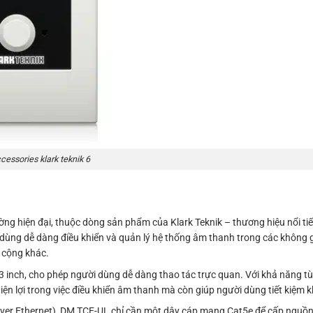
cessories klark teknik 6
ng hiện đại, thuộc dòng sản phẩm của Klark Teknik – thương hiệu nổi ti
i dùng dễ dàng điều khiển và quản lý hệ thống âm thanh trong các không 
 cộng khác.
 inch, cho phép người dùng dễ dàng thao tác trực quan. Với khả năng tùy
tiện lợi trong việc điều khiển âm thanh mà còn giúp người dùng tiết kiệm 
over Ethernet), DM TCE-UL chỉ cần một dây cáp mạng Cat5e để cấp nguồn v