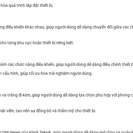
óa quá trình lắp đặt thiết bị.
ang điều khiển khác nhau, giúp người dùng dễ dàng chuyển đổi giữa các c
cho từng khu vực hoặc thiết bị riêng biệt.
nh các chức năng điều khiển, giúp người dùng dễ dàng điều chỉnh thiết b
 cấu hình, giúp tối ưu hóa trải nghiệm người dùng.
n và trắng đi kèm, giúp người dùng dễ dàng lựa chọn phù hợp với phong 
t viền, tạo nên sự đồng bộ và thẩm mỹ cho thiết bị.
ng DM Series của Klark Teknik, giúp người dùng dễ dàng mở rộng và quản 