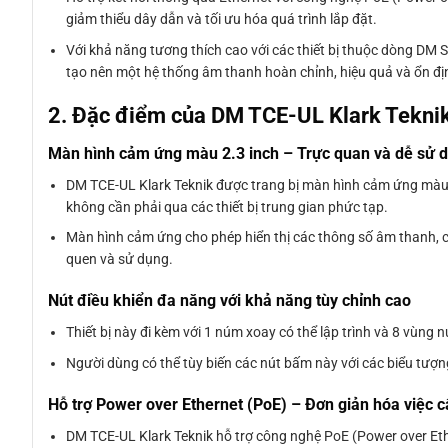
giảm thiểu dây dẫn và tối ưu hóa quá trình lắp đặt.
Với khả năng tương thích cao với các thiết bị thuộc dòng DM Ser
tạo nên một hệ thống âm thanh hoàn chỉnh, hiệu quả và ổn đị
2. Đặc điểm của DM TCE-UL Klark Tekni
Màn hình cảm ứng màu 2.3 inch – Trực quan và dễ sử 
DM TCE-UL Klark Teknik được trang bị màn hình cảm ứng màu 
không cần phải qua các thiết bị trung gian phức tạp.
Màn hình cảm ứng cho phép hiển thị các thông số âm thanh, c
quen và sử dụng.
Nút điều khiển đa năng với khả năng tùy chỉnh cao
Thiết bị này đi kèm với 1 núm xoay có thể lập trình và 8 vùng
Người dùng có thể tùy biến các nút bấm này với các biểu tượ
Hỗ trợ Power over Ethernet (PoE) – Đơn giản hóa việc 
DM TCE-UL Klark Teknik hỗ trợ công nghệ PoE (Power over Et