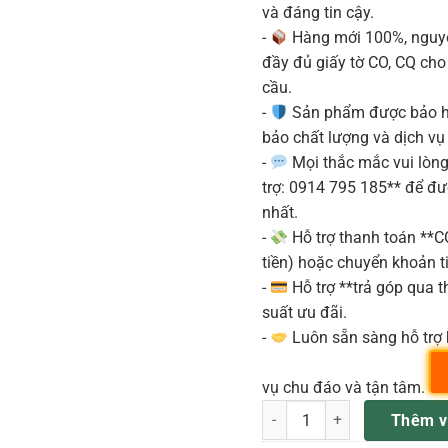
và đáng tin cậy.
-
Hàng mới 100%, nguyê
đầy đủ giấy tờ CO, CQ ch
cầu.
-
Sản phẩm được bảo h
bảo chất lượng và dịch vụ
-
Mọi thắc mắc vui lòng 
trợ: 0914 795 185** để đ
nhất.
-
Hỗ trợ thanh toán **
tiền) hoặc chuyển khoản ti
-
Hỗ trợ **trả góp qua th
suất ưu đãi.
-
Luôn sẵn sàng hỗ trợ 
vụ chu đáo và tận tâm.
INTER-M ECS-6216MS Bộ mở r
Thêm v