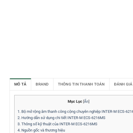
MÔ TẢ
BRAND
THÔNG TIN THANH TOÁN
ĐÁNH GIÁ
Mục Lục
[
Ẩn
]
1.
Bộ mở rộng âm thanh công cộng chuyên nghiệp INTER-M ECS-62
2.
Hướng dẫn sử dụng chi tiết INTER-M ECS-6216MS
3.
Thông số kỹ thuật của INTER-M ECS-6216MS
4.
Nguồn gốc và thương hiệu