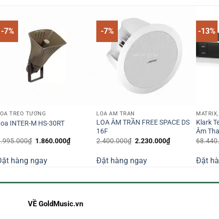
-7%
-7%
-13%
LOA TREO TƯỜNG
LOA ÂM TRẦN
LOA ÂM TRẦN FREE SPACE DS
Klark T
Loa INTER-M HS-30RT
16F
Âm Tha
Giá
Giá
Giá
Giá
1.995.000
₫
1.860.000
₫
2.400.000
₫
2.230.000
₫
68.440
gốc
hiện
gốc
hiện
là:
tại
là:
tại
Đặt hàng ngay
Đặt hàng ngay
Đặt h
1.995.000₫.
là:
2.400.000₫.
là:
00₫.
1.860.000₫.
2.230.000₫.
VỀ GoldMusic.vn