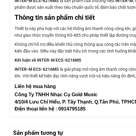
INTER-M ECS-6216MS
là sản phẩm của thương hiệu
INTER-M
,
phẩm được sản xuất theo tiêu chuẩn quốc tế, đảm bảo chất lượng
Thông tin sản phẩm chi tiết
Thiết bị này phù hợp với các hệ thống âm thanh công cộng lớn, 
như giao thức truyền thông RS-485 cho phép thiết lập đường tru
Không chỉ hỗ trợ điều khiển thủ công thông qua công tắc trên mặ
kiện đầu vào. Điều này đặc biệt hữu ích trong các tình huống kh
Kết luận về INTER-M ECS-6216MS
INTER-M ECS-6216MS
là giải pháp mở rộng âm thanh công cộng
lớn. Với thiết kế hiện đại, tính năng vượt trội và hiệu năng ổn đ
Liên hệ mua hàng
Công Ty TNHH Nhạc Cụ Gold Music
4/10/4 L
ưu Chí Hiếu, P. Tây Thạnh
, Q.Tân Phú, TPH
Điện thoại liên hệ : 0914795185
Sản phẩm tương tự