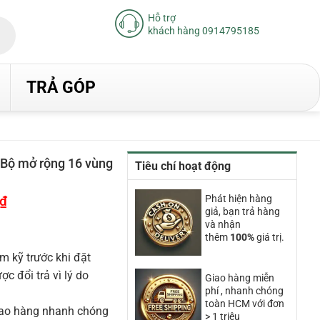
Hỗ trợ
khách hàng 0914795185
TRẢ GÓP
ộ mở rộng 16 vùng
Tiêu chí hoạt động
₫
Giá
Phát hiện hàng
hiện
giả, bạn trả hàng
tại
và nhận
là:
thêm
100%
giá trị.
13.570.000₫.
m kỹ trước khi đặt
 đổi trả vì lý do
Giao hàng miễn
phí , nhanh chóng
toàn HCM với đơn
iao hàng nhanh chóng
> 1 triệu