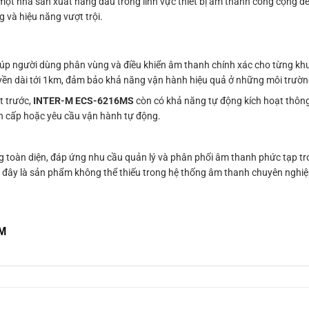
 một nhà sản xuất hàng đầu trong lĩnh vực thiết bị âm thanh công cộng 
 và hiệu năng vượt trội.
giúp người dùng phân vùng và điều khiển âm thanh chính xác cho từng kh
yền dài tới 1km, đảm bảo khả năng vận hành hiệu quả ở những môi trườn
t trước,
INTER-M ECS-6216MS
còn có khả năng tự động kích hoạt thông
ẩn cấp hoặc yêu cầu vận hành tự động.
 toàn diện, đáp ứng nhu cầu quản lý và phân phối âm thanh phức tạp tr
ịnh, đây là sản phẩm không thể thiếu trong hệ thống âm thanh chuyên nghiệ
CM