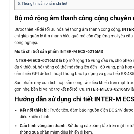
5.
Thông tin sản phẩm chi tiết
Bộ mở rộng âm thanh công cộng chuyê
Được thiết kế để tối ưu hóa hệ thống âm thanh công cộng,
INTE
chỉ giúp quản lý âm thanh hiệu quả mà còn đáp ứng mọi yêu cầu 
công nghiệp.
Mô tả chi tiết sản phẩm INTER-M ECS-6216MS
INTER-M ECS-6216MS
là bộ mở rộng 16 vùng đầu ra, cho phép 
đa 9 thiết bị, hệ thống có thể mở rộng lên đến 160 vùng, phù hợp
cảm biến GPI để kích hoạt thông báo tự động và giao tiếp RS-485
Sản phẩm này còn tích hợp sẵn công tắc điều khiển trên mặt trước
gọn nhẹ, bền bỉ và hỗ trợ kết nối tối ưu,
INTER-M ECS-6216MS
là
Hướng dẫn sử dụng chi tiết INTER-M E
Kết nối thiết bị:
Trước tiên, đảm bảo nguồn điện DC 24V được c
điều khiển chính.
Cấu hình vùng âm thanh:
Sử dụng các công tắc trên mặt trướ
thông qua phần mềm điều khiển đi kèm.