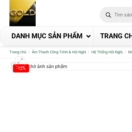
Bỏ
Tìm
qua
kiếm
nội
sản
phẩm
dung
DANH MỤC SẢN PHẨM
TRANG C
Trang chủ
/
Âm Thanh Công Trình & Hội Nghị
/
Hệ Thống Hội Nghị
/
Ma
-12%