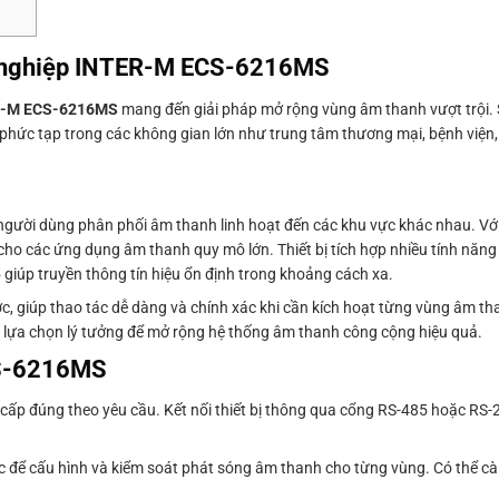
n nghiệp INTER-M ECS-6216MS
R-M ECS-6216MS
mang đến giải pháp mở rộng vùng âm thanh vượt trội
phức tạp trong các không gian lớn như trung tâm thương mại, bệnh viện,
người dùng phân phối âm thanh linh hoạt đến các khu vực khác nhau. Với 
 cho các ứng dụng âm thanh quy mô lớn. Thiết bị tích hợp nhiều tính năng
 giúp truyền thông tín hiệu ổn định trong khoảng cách xa.
, giúp thao tác dễ dàng và chính xác khi cần kích hoạt từng vùng âm tha
 lựa chọn lý tưởng để mở rộng hệ thống âm thanh công cộng hiệu quả.
CS-6216MS
ấp đúng theo yêu cầu. Kết nối thiết bị thông qua cổng RS-485 hoặc RS-2
c để cấu hình và kiểm soát phát sóng âm thanh cho từng vùng. Có thể c