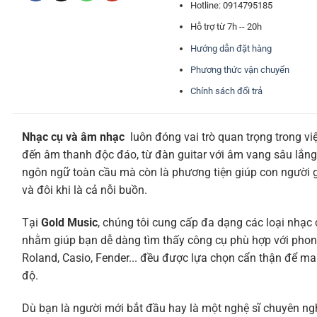
Hotline: 0914795185
Hỗ trợ từ 7h -- 20h
Hướng dẫn đặt hàng
Phương thức vận chuyển
Chính sách đổi trả
Nhạc cụ và âm nhạc
luôn đóng vai trò quan trọng trong vi
đến âm thanh độc đáo, từ đàn guitar với âm vang sâu lắng
ngôn ngữ toàn cầu mà còn là phương tiện giúp con người giả
và đôi khi là cả nỗi buồn.
Tại
Gold Music
, chúng tôi cung cấp đa dạng các loại nhạc 
nhằm giúp bạn dễ dàng tìm thấy công cụ phù hợp với phon
Roland, Casio, Fender... đều được lựa chọn cẩn thận để ma
độ.
Dù bạn là người mới bắt đầu hay là một nghệ sĩ chuyên ng