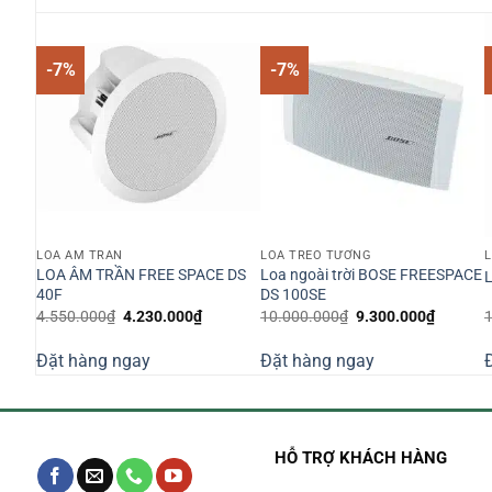
-7%
-7%
LOA ÂM TRẦN
LOA TREO TƯỜNG
LOA ÂM TRẦN FREE SPACE DS
Loa ngoài trời BOSE FREESPACE
40F
DS 100SE
á
Giá
Giá
Giá
Giá
4.550.000
₫
4.230.000
₫
10.000.000
₫
9.300.000
₫
n
gốc
hiện
gốc
hiện
là:
tại
là:
tại
Đặt hàng ngay
Đặt hàng ngay
4.550.000₫.
là:
10.000.000₫.
là:
030.000₫.
4.230.000₫.
9.300.0
HỖ TRỢ KHÁCH HÀNG