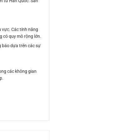
đến từ Hàn Quốc. Sản
u vực. Các tính năng
g có quy mô rộng lớn.
 báo dựa trên các sự
ong các không gian
p.