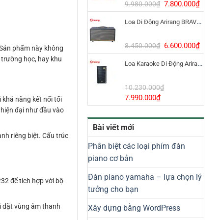
8.800.000₫.
Giá
Giá
7.800.000
₫
9.980.000
₫
gốc
hiện
Loa Di Động Arirang BRAVO 8 800W Có Micro
là:
tại
9.980.000₫.
là:
7.800
Giá
Giá
6.600.000
₫
8.450.000
₫
. Sản phẩm này không
gốc
hiện
 trường học, hay khu
Loa Karaoke Di Động Arirang EDGE-X Model I
là:
tại
8.450.000₫.
là:
6.600
10.230.000
₫
Giá
Giá
7.990.000
₫
khả năng kết nối tối
gốc
hiện
 hiện đại như đầu vào
là:
tại
Bài viết mới
10.230.000₫.
là:
nh riêng biệt. Cấu trúc
7.990.000₫.
Phân biệt các loại phím đàn
piano cơ bản
Đàn piano yamaha – lựa chọn lý
32 để tích hợp với bộ
tưởng cho bạn
ài đặt vùng âm thanh
Xây dựng bằng WordPress