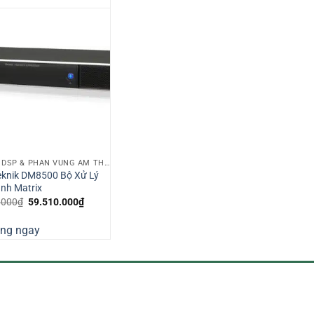
MATRIX, DSP & PHÂN VÙNG ÂM THANH
eknik DM8500 Bộ Xử Lý
nh Matrix
Giá
Giá
.000
₫
59.510.000
₫
gốc
hiện
là:
tại
àng ngay
68.440.000₫.
là:
59.510.000₫.