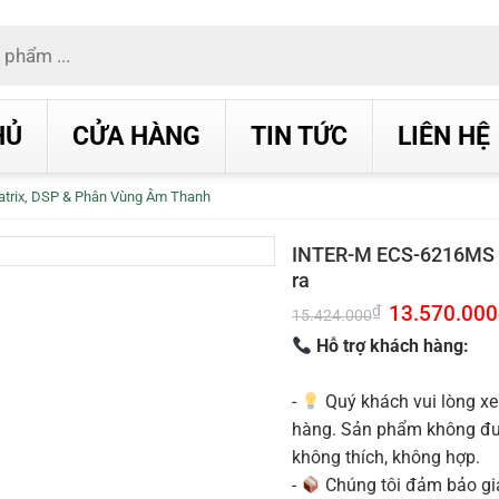
HỦ
CỬA HÀNG
TIN TỨC
LIÊN HỆ
trix, DSP & Phân Vùng Âm Thanh
INTER-M ECS-6216MS B
ra
Giá
13.570.000
₫
15.424.000
gốc
là:
Hỗ trợ khách hàng:
15.424.000₫.
-
Quý khách vui lòng xe
hàng. Sản phẩm không được
không thích, không hợp.
-
Chúng tôi đảm bảo g