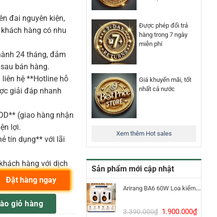
n đai nguyên kiện,
Được phép đổi trả
o khách hàng có nhu
hàng trong 7 ngày
miễn phí
ành 24 tháng, đảm
 sau bán hàng.
liên hệ **Hotline hỗ
Giá khuyến mãi, tốt
nhất cả nước
ược giải đáp nhanh
COD** (giao hàng nhận
ện lợi.
Xem thêm Hot sales
ẻ tín dụng** với lãi
khách hàng với dịch
Sản phẩm mới cập nhật
Đặt hàng ngay
Arirang BA6 60W Loa kiểm âm Bluetooth 5.3
ộng 16 vùng ra số lượng
ào giỏ hàng
Giá
Giá
1.900.000
₫
3.390.000
₫