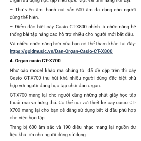
organ sử dụng học tập hiệu quả. Một vài tính năng nổi bật:
– Thư viên âm thanh cài sẵn 600 âm đa dạng cho người
dùng thể hiện.
– Điểm đặc biệt cây Casio CT-X800 chính là chức năng hệ
thống bài tập nâng cao hỗ trợ nhiều cho người mới bắt đầu.
Và nhiều chức năng hơn nữa bạn có thể tham khảo tại đây:
https://goldmusic.vn/Dan-Organ-Casio-CT-X800
4. Organ casio CT-X700
Như các model khác mà chúng tôi đã đề cập trên thì cây
Casio CT-X700 thu hút khá nhiều người dùng đặc biệt phù
hợp với người đang học tập chơi đàn organ.
CT-X700 mang lại cho người dùng những phút giây học tập
thoải mái và hứng thú. Có thể nói với thiết kế cây casio CT-
X700 mang lại cho bạn dễ dàng sử dụng bất kì đầu phù hợp
cho việc học tập.
Trang bị 600 âm sắc và 190 điệu nhạc mang lại nguồn dư
liệu khá lớn cho người dùng sử dụng.