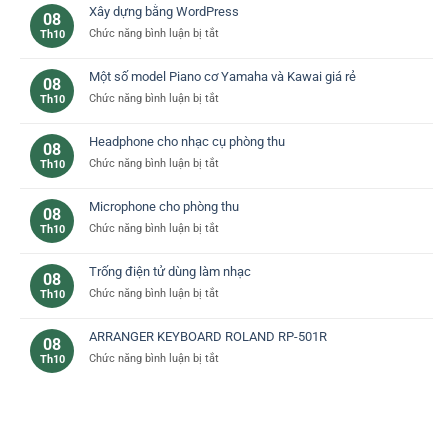
piano
đàn
Xây dựng bằng WordPress
08
yamaha
piano
ở
Chức năng bình luận bị tắt
Th10
–
cơ
Xây
lựa
bản
dựng
chọn
Một số model Piano cơ Yamaha và Kawai giá rẻ
08
bằng
lý
ở
Chức năng bình luận bị tắt
Th10
WordPress
tưởng
Một
cho
số
bạn
Headphone cho nhạc cụ phòng thu
08
model
ở
Chức năng bình luận bị tắt
Th10
Piano
Headphone
cơ
cho
Yamaha
Microphone cho phòng thu
08
nhạc
và
ở
Chức năng bình luận bị tắt
Th10
cụ
Kawai
Microphone
phòng
giá
cho
thu
rẻ
Trống điện tử dùng làm nhạc
08
phòng
ở
Chức năng bình luận bị tắt
Th10
thu
Trống
điện
ARRANGER KEYBOARD ROLAND RP-501R
08
tử
ở
Chức năng bình luận bị tắt
Th10
dùng
ARRANGER
làm
KEYBOARD
nhạc
ROLAND
RP-
501R