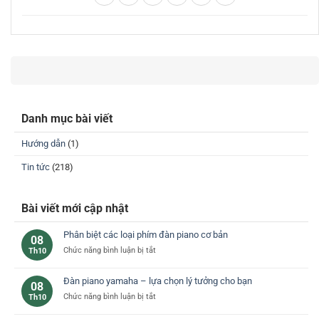
Danh mục bài viết
Hướng dẫn
(1)
Tin tức
(218)
Bài viết mới cập nhật
Phân biệt các loại phím đàn piano cơ bản
08
ở
Chức năng bình luận bị tắt
Th10
Phân
biệt
Đàn piano yamaha – lựa chọn lý tưởng cho bạn
08
các
ở
Chức năng bình luận bị tắt
Th10
loại
Đàn
phím