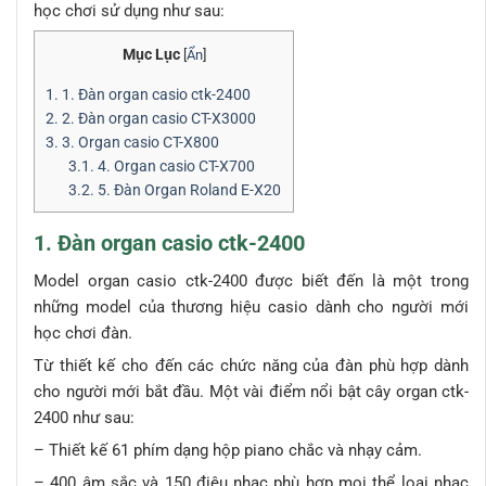
học chơi sử dụng như sau:
Mục Lục
[
Ẩn
]
1.
1. Đàn organ casio ctk-2400
2.
2. Đàn organ casio CT-X3000
3.
3. Organ casio CT-X800
3.1.
4. Organ casio CT-X700
3.2.
5. Đàn Organ Roland E-X20
1. Đàn organ casio ctk-2400
Model organ casio ctk-2400 được biết đến là một trong
những model của thương hiệu casio dành cho người mới
học chơi đàn.
Từ thiết kế cho đến các chức năng của đàn phù hợp dành
cho người mới bắt đầu. Một vài điểm nổi bật cây organ ctk-
2400 như sau:
– Thiết kế 61 phím dạng hộp piano chắc và nhạy cảm.
– 400 âm sắc và 150 điệu nhạc phù hợp mọi thể loại nhạc