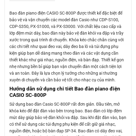
Bao đàn piano điện CASIO SC-800P được thiết kế đặc biệt để
bảo vệ và vận chuyển các model đàn Casio như CDP-S100,
CDP-S350, PX-S1000, và PX-S3000. Với chất liệu cao cấp và
lớp đệm mút dày, bao đàn này bảo vệ đàn khỏi va đập và trầy
xước trong quá trình di chuyển. Khóa kéo chắc chắn cùng với
các chi tiết như quai đeo vai, dây đeo ba lô và túi đựng phụ
kiện giúp bạn dễ dàng mang theo đàn và các vật dụng cần
thiết khác như giá nhạc, nguồn điện, và bàn đạp. Thiết kế gọn
nhẹ nhưng bền bỉ giúp bạn vận chuyển đàn một cách tiện lợi
và an toàn. Đây là lựa chọn lý tưởng cho những ai thường
xuyên di chuyển và cần bảo vệ tốt cho nhạc cụ của mình.
Hướng dẫn sử dụng chi tiết Bao đàn piano điện
CASIO SC-800P
Sử dụng bao đàn Casio SC-800P rất đơn giản. Đầu tiên, mở
khóa kéo để đặt đàn vào bên trong bao. Bao đàn có lớp đệm
mút dày giúp bảo vệ đàn khỏi va đập. Sau khi đặt đàn vào, bạn
có thể sử dụng các túi đựng phụ kiện để cất giữ giá nhạc,
nguồn điện, hoặc bộ bàn đạp SP-34. Bao đàn có dây đeo vai,