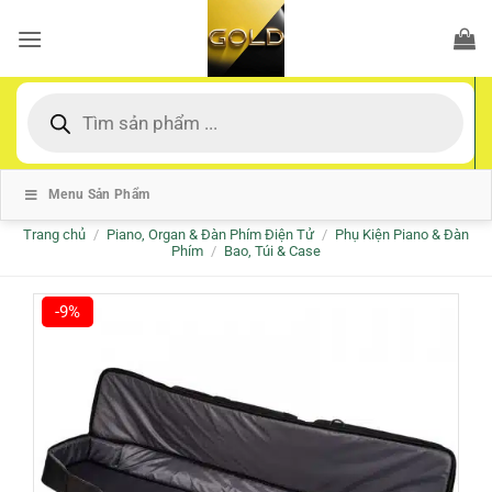
Bỏ
qua
nội
dung
Tìm
kiếm
sản
phẩm
Menu Sản Phẩm
Trang chủ
/
Piano, Organ & Đàn Phím Điện Tử
/
Phụ Kiện Piano & Đàn
Phím
/
Bao, Túi & Case
-9%