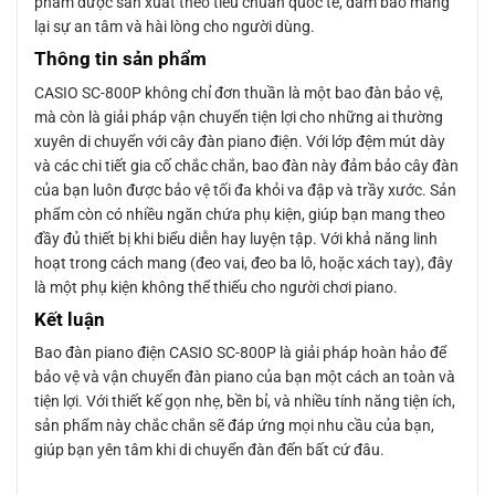
phẩm được sản xuất theo tiêu chuẩn quốc tế, đảm bảo mang
lại sự an tâm và hài lòng cho người dùng.
Thông tin sản phẩm
CASIO SC-800P không chỉ đơn thuần là một bao đàn bảo vệ,
mà còn là giải pháp vận chuyển tiện lợi cho những ai thường
xuyên di chuyển với cây đàn piano điện. Với lớp đệm mút dày
và các chi tiết gia cố chắc chắn, bao đàn này đảm bảo cây đàn
của bạn luôn được bảo vệ tối đa khỏi va đập và trầy xước. Sản
phẩm còn có nhiều ngăn chứa phụ kiện, giúp bạn mang theo
đầy đủ thiết bị khi biểu diễn hay luyện tập. Với khả năng linh
hoạt trong cách mang (đeo vai, đeo ba lô, hoặc xách tay), đây
là một phụ kiện không thể thiếu cho người chơi piano.
Kết luận
Bao đàn piano điện CASIO SC-800P là giải pháp hoàn hảo để
bảo vệ và vận chuyển đàn piano của bạn một cách an toàn và
tiện lợi. Với thiết kế gọn nhẹ, bền bỉ, và nhiều tính năng tiện ích,
sản phẩm này chắc chắn sẽ đáp ứng mọi nhu cầu của bạn,
giúp bạn yên tâm khi di chuyển đàn đến bất cứ đâu.