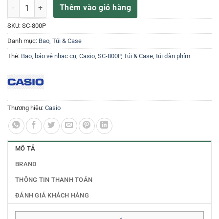
Bao đàn Piano chất lượng tốt CASIO SC-800P ( phù hợp di chuyển đi 
Thêm vào giỏ hàng
SKU:
SC-800P
Danh mục:
Bao, Túi & Case
Thẻ:
Bao
,
bảo vệ nhạc cụ
,
Casio
,
SC-800P
,
Túi & Case
,
túi đàn phím
Thương hiệu:
Casio
MÔ TẢ
BRAND
THÔNG TIN THANH TOÁN
ĐÁNH GIÁ KHÁCH HÀNG