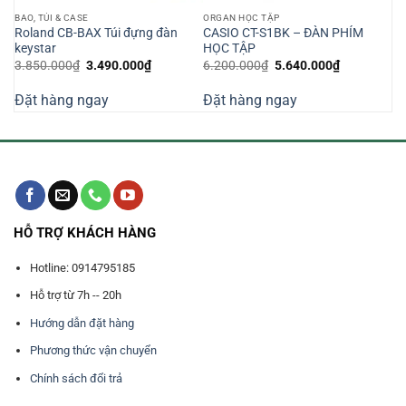
BAO, TÚI & CASE
ORGAN HỌC TẬP
Roland CB-BAX Túi đựng đàn
CASIO CT-S1BK – ĐÀN PHÍM
keystar
HỌC TẬP
Giá
Giá
Giá
Giá
3.850.000
₫
3.490.000
₫
6.200.000
₫
5.640.000
₫
gốc
hiện
gốc
hiện
là:
tại
là:
tại
Đặt hàng ngay
Đặt hàng ngay
3.850.000₫.
là:
6.200.000₫.
là:
000₫.
3.490.000₫.
5.640.000₫
HỖ TRỢ KHÁCH HÀNG
Hotline: 0914795185
Hỗ trợ từ 7h -- 20h
Hướng dẫn đặt hàng
Phương thức vận chuyển
Chính sách đổi trả