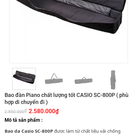
Bao đàn Piano chất lượng tốt CASIO SC-800P ( phù
hợp di chuyển đi )
Giá
2.580.000
₫
Giá
₫
2.850.000
gốc
hiện
là:
tại
Mô tả sản phẩm :
2.850.000₫.
là:
2.580.000₫.
Bao da Casio SC-800P
được làm từ chất liệu vải chống