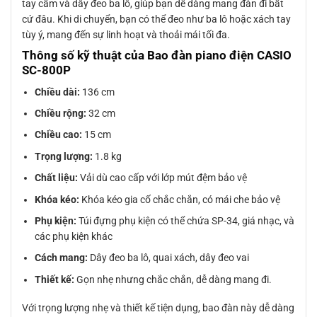
tay cầm và dây đeo ba lô, giúp bạn dễ dàng mang đàn đi bất
cứ đâu. Khi di chuyển, bạn có thể đeo như ba lô hoặc xách tay
tùy ý, mang đến sự linh hoạt và thoải mái tối đa.
Thông số kỹ thuật của Bao đàn piano điện CASIO
SC-800P
Chiều dài:
136 cm
Chiều rộng:
32 cm
Chiều cao:
15 cm
Trọng lượng:
1.8 kg
Chất liệu:
Vải dù cao cấp với lớp mút đệm bảo vệ
Khóa kéo:
Khóa kéo gia cố chắc chắn, có mái che bảo vệ
Phụ kiện:
Túi đựng phụ kiện có thể chứa SP-34, giá nhạc, và
các phụ kiện khác
Cách mang:
Dây đeo ba lô, quai xách, dây đeo vai
Thiết kế:
Gọn nhẹ nhưng chắc chắn, dễ dàng mang đi.
Với trọng lượng nhẹ và thiết kế tiện dụng, bao đàn này dễ dàng