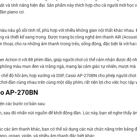
mắt và tính năng hiện đại. Sản phẩm này thích hợp cho cả người mới học 
đàn piano cơ.
u nâu gỗ sồi tinh tế, phù hợp với nhiều không gian nội thất khác nhau. 
g và thiết kế sang trọng. Được trang bị công nghệ âm thanh AiR (Acousti
thoại, cho ra những âm thanh trong trẻo, sống động, đặc biệt là với ha
Action II với 88 phím đàn, giúp người chơi có thể cảm nhận được độ n
 phỏng màu mun đen và trắng ngà, mang lại cảm giác tự nhiên, mượt mà k
c chế độ hồi âm, hợp xướng và DSP, Casio AP-270BN cho phép người chơi
ơi đàn cùng nhau trên cùng một dãy phím, rất tiện lợi cho việc học tập v
sio AP-270BN
ện các bước cơ bản sau:
, sau đó nhấn nút nguồn để khởi động đàn. Lúc này, bạn sẽ nghe thấy 
các âm thanh khác, bạn có thể sử dụng các nút chức năng trên bảng đi
o, organ, violin, và nhiều âm thanh đặc biệt khác.