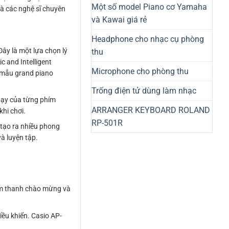
Một số model Piano cơ Yamaha
và các nghệ sĩ chuyên
và Kawai giá rẻ
Headphone cho nhạc cụ phòng
Đây là một lựa chọn lý
thu
c and Intelligent
Microphone cho phòng thu
i mẫu grand piano
Trống điện tử dùng làm nhạc
hạy của từng phím
ARRANGER KEYBOARD ROLAND
hi chơi.
RP-501R
 tạo ra nhiều phong
à luyện tập.
âm thanh chào mừng và
ều khiển. Casio AP-