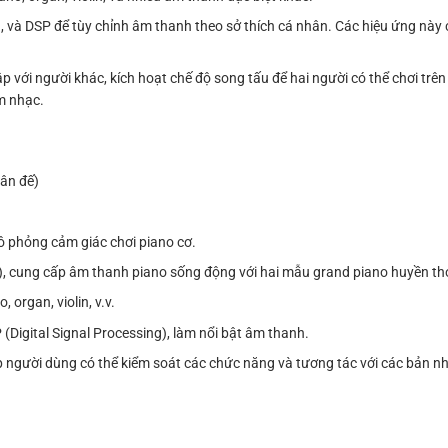
 và DSP để tùy chỉnh âm thanh theo sở thích cá nhân. Các hiệu ứng này c
với người khác, kích hoạt chế độ song tấu để hai người có thể chơi trê
âm nhạc.
hân đế)
ô phỏng cảm giác chơi piano cơ.
r), cung cấp âm thanh piano sống động với hai mẫu grand piano huyền th
organ, violin, v.v.
 (Digital Signal Processing), làm nổi bật âm thanh.
 người dùng có thể kiểm soát các chức năng và tương tác với các bản n