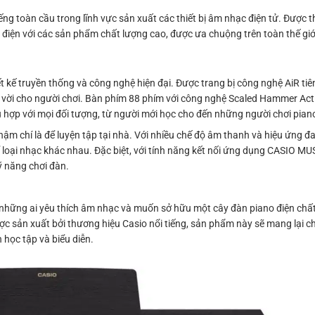
ng toàn cầu trong lĩnh vực sản xuất các thiết bị âm nhạc điện tử. Được t
điện với các sản phẩm chất lượng cao, được ưa chuộng trên toàn thế giớ
 kế truyền thống và công nghệ hiện đại. Được trang bị công nghệ AiR tiên
 vời cho người chơi. Bàn phím 88 phím với công nghệ Scaled Hammer Actio
hợp với mọi đối tượng, từ người mới học cho đến những người chơi pian
ậm chí là để luyện tập tại nhà. Với nhiều chế độ âm thanh và hiệu ứng đ
hể loại nhạc khác nhau. Đặc biệt, với tính năng kết nối ứng dụng CASIO 
ỹ năng chơi đàn.
ững ai yêu thích âm nhạc và muốn sở hữu một cây đàn piano điện chất l
ợc sản xuất bởi thương hiệu Casio nổi tiếng, sản phẩm này sẽ mang lại c
học tập và biểu diễn.