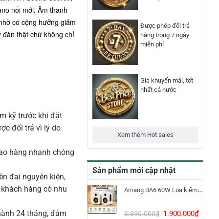
ano nổi mới. Âm thanh
 nhờ có cộng hưởng giảm
Được phép đổi trả
 đàn thật chứ không chỉ
hàng trong 7 ngày
miễn phí
Giá khuyến mãi, tốt
nhất cả nước
m kỹ trước khi đặt
 đổi trả vì lý do
Xem thêm Hot sales
iao hàng nhanh chóng
Sản phẩm mới cập nhật
n đai nguyên kiện,
o khách hàng có nhu
Arirang BA6 60W Loa kiểm âm Bluetooth 5.3
Giá
Giá
ành 24 tháng, đảm
1.900.000
₫
3.390.000
₫