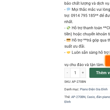
bảo chất lượng và dịch vụ
-
Mọi thắc mắc vui lòng 
trợ: 0914 795 185** để đ
nhất.
-
Hỗ trợ thanh toán **
tiền) hoặc chuyển khoản ti
-
Hỗ trợ **trả góp qua th
suất ưu đãi.
-
Luôn sẵn sàng hỗ trợ 
vụ chu đáo và tận tâm.
CASIO AP-270BN - ĐÀN PIAN
Thêm v
SKU:
AP-270BN
Danh mục:
Piano Điện Gia Đình
Thẻ:
AP-270BN
,
Casio
,
đàn piano
Đình