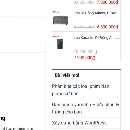
8.800.000₫.
Giá
Giá
7.800.000
₫
9.980.000
₫
gốc
hiện
Loa Di Động Arirang BRAVO 8 800W Có Micro
là:
tại
9.980.000₫.
là:
7.800
Giá
Giá
6.600.000
₫
8.450.000
₫
gốc
hiện
Loa Karaoke Di Động Arirang EDGE-X Model I
là:
tại
8.450.000₫.
là:
6.600
10.230.000
₫
Giá
Giá
7.990.000
₫
gốc
hiện
là:
tại
Bài viết mới
10.230.000₫.
là:
7.990.000₫.
Phân biệt các loại phím đàn
piano cơ bản
Đàn piano yamaha – lựa chọn lý
tưởng cho bạn
ng
Xây dựng bằng WordPress
một trải nghiệm âm