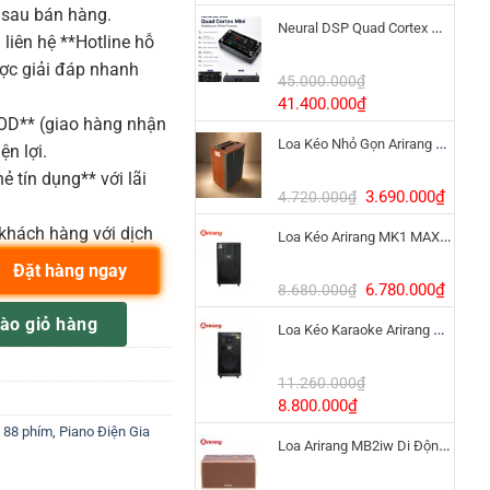
gốc
hiện
 sau bán hàng.
Neural DSP Quad Cortex Mini – Amp Modeler Cao Cấp
là:
tại
liên hệ **Hotline hỗ
3.390.000₫.
là:
ược giải đáp nhanh
1.900
45.000.000
₫
Giá
Giá
41.400.000
₫
COD** (giao hàng nhận
gốc
hiện
Loa Kéo Nhỏ Gọn Arirang MKS2.5 Bass 12 Inch
là:
tại
ện lợi.
45.000.000₫.
là:
ẻ tín dụng** với lãi
41.400.000₫.
Giá
Giá
3.690.000
₫
4.720.000
₫
gốc
hiện
khách hàng với dịch
Loa Kéo Arirang MK1 MAX 1200W Pin LiFePo4
là:
tại
4.720.000₫.
là:
Đặt hàng ngay
3.690
Giá
Giá
6.780.000
₫
8.680.000
₫
gốc
hiện
O ĐIỆN KIỂU TRUYỀN THỐNG số lượng
ào giỏ hàng
Loa Kéo Karaoke Arirang MK6 MAX Bass 40cm
là:
tại
8.680.000₫.
là:
6.780
11.260.000
₫
Giá
Giá
8.800.000
₫
gốc
hiện
 88 phím
,
Piano Điện Gia
Loa Arirang MB2iw Di Động 1200W Kèm Micro
là:
tại
11.260.000₫.
là: