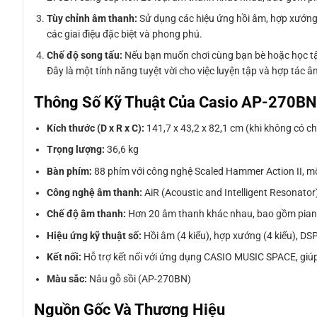
Tùy chỉnh âm thanh:
Sử dụng các hiệu ứng hồi âm, hợp xướng,
các giai điệu đặc biệt và phong phú.
Chế độ song tấu:
Nếu bạn muốn chơi cùng bạn bè hoặc học tập 
Đây là một tính năng tuyệt vời cho việc luyện tập và hợp tác 
Thông Số Kỹ Thuật Của Casio AP-270BN
Kích thước (D x R x C):
141,7 x 43,2 x 82,1 cm (khi không có c
Trọng lượng:
36,6 kg
Bàn phím:
88 phím với công nghệ Scaled Hammer Action II, m
Công nghệ âm thanh:
AiR (Acoustic and Intelligent Resonato
Chế độ âm thanh:
Hơn 20 âm thanh khác nhau, bao gồm piano, 
Hiệu ứng kỹ thuật số:
Hồi âm (4 kiểu), hợp xướng (4 kiểu), DSP
Kết nối:
Hỗ trợ kết nối với ứng dụng CASIO MUSIC SPACE, giúp
Màu sắc:
Nâu gỗ sồi (AP-270BN)
Nguồn Gốc Và Thương Hiệu