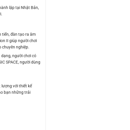
hành lập tại Nhật Bản,
i.
 tiến, đàn tạo ra âm
n II giúp người chơi
o chuyên nghiệp.
a dạng, người chơi có
MUSIC SPACE, người dùng
ượng với thiết kế
ho bạn những trải