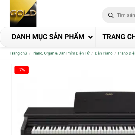
Bỏ
Tìm
qua
kiếm
nội
sản
phẩm
dung
DANH MỤC SẢN PHẨM
TRANG C
Trang chủ
/
Piano, Organ & Đàn Phím Điện Tử
/
Đàn Piano
/
Piano Điệ
-7%