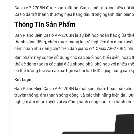
Casio AP-270BN được sản xuất bởi Casio, một thương hiệu nổi tiế
Casio đã trở thành thương hiệu hàng đầu trong ngành đàn piano 
Thông Tin Sản Phẩm
Đàn Piano Điện Casio AP-270BN là sự kết hợp hoàn hảo giữa thiết
thanh sống động, chân thực, mang lại trải nghiệm âm nhạc tuyệt
cảm nhận như đang chơi trên đàn piano cơ. Casio AP-270BN phù 
Sản phẩm này có thể sử dụng cho các buổi học, biểu diễn, hoặc th
thể dễ dàng tạo ra các giai điệu phong phú, phù hợp với nhiều t
có thể tương tác với các bài học và bài hát MIDI, giúp nâng cao k
Kết Luận
Đàn Piano Điện Casio AP-270BN là một sản phẩm hoàn hảo cho nh
truyền thống, âm thanh sống động, và các tính năng hiện đại. Đư
nghiệm âm nhạc tuyệt vời và đồng hành cùng bạn trên hành trình 