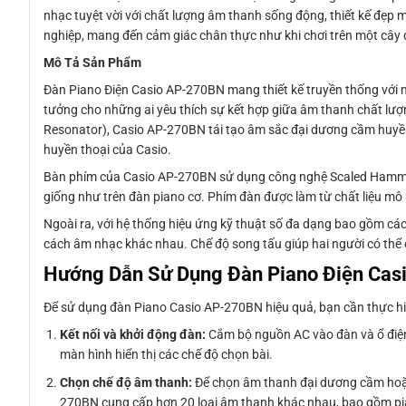
nhạc tuyệt vời với chất lượng âm thanh sống động, thiết kế đẹp 
nghiệp, mang đến cảm giác chân thực như khi chơi trên một cây 
Mô Tả Sản Phẩm
Đàn Piano Điện Casio AP-270BN mang thiết kế truyền thống với mà
tưởng cho những ai yêu thích sự kết hợp giữa âm thanh chất lượn
Resonator), Casio AP-270BN tái tạo âm sắc đại dương cầm huyền 
huyền thoại của Casio.
Bàn phím của Casio AP-270BN sử dụng công nghệ Scaled Hammer 
giống như trên đàn piano cơ. Phím đàn được làm từ chất liệu mô
Ngoài ra, với hệ thống hiệu ứng kỹ thuật số đa dạng bao gồm cá
cách âm nhạc khác nhau. Chế độ song tấu giúp hai người có thể ch
Hướng Dẫn Sử Dụng Đàn Piano Điện Ca
Để sử dụng đàn Piano Casio AP-270BN hiệu quả, bạn cần thực hi
Kết nối và khởi động đàn:
Cắm bộ nguồn AC vào đàn và ổ điện
màn hình hiển thị các chế độ chọn bài.
Chọn chế độ âm thanh:
Để chọn âm thanh đại dương cầm hoặc 
270BN cung cấp hơn 20 loại âm thanh khác nhau, bao gồm pian