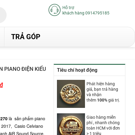
Hỗ trợ
khách hàng 0914795185
TRẢ GÓP
N PIANO ĐIỆN KIỂU
Tiêu chí hoạt động
₫
Giá
Phát hiện hàng
hiện
giả, bạn trả hàng
tại
và nhận
là:
thêm
100%
giá trị.
22.970.000₫.
Giao hàng miễn
-270
là sản phẩm piano
phí , nhanh chóng
 2017, Casio Celviano
toàn HCM với đơn
anh AiR Sound Source,
> 1 triệu