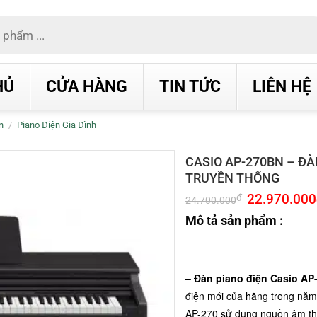
HỦ
CỬA HÀNG
TIN TỨC
LIÊN HỆ
n
/
Piano Điện Gia Đình
CASIO AP-270BN – ĐÀ
TRUYỀN THỐNG
Giá
22.970.000
₫
24.700.000
gốc
là:
Mô tả sản phẩm :
24.700.000₫.
– Đàn piano điện Casio AP
điện mới của hãng trong năm
AP-270 sử dụng nguồn âm th