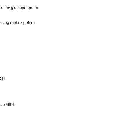
ó thể giúp bạn tạo ra
n cùng một dãy phím.
oại.
hạc MIDI.