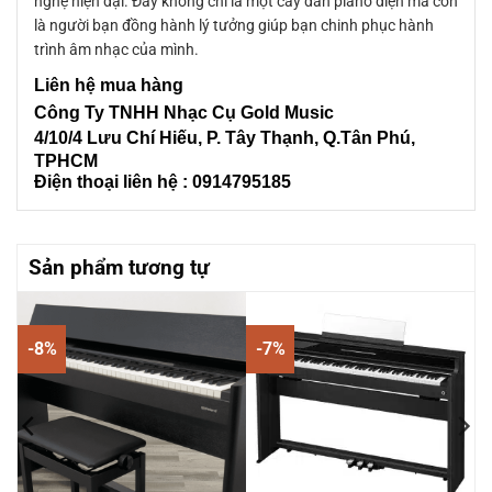
nghệ hiện đại. Đây không chỉ là một cây đàn piano điện mà còn
là người bạn đồng hành lý tưởng giúp bạn chinh phục hành
trình âm nhạc của mình.
Liên
hệ mua hàng
Công Ty TNHH Nhạc Cụ Gold Music
4/10/4 L
ưu Chí Hiếu, P. Tây Thạnh
, Q.Tân Phú,
TPHCM
Điện thoại liên hệ : 0914795185
Sản phẩm tương tự
-8%
-7%