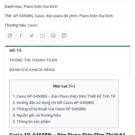
Danh mục:
Piano Điện Gia Đình
Thẻ:
AP-S450BN
,
Casio
,
đàn piano 88 phím
,
Piano Điện Gia Đình
Thương hiệu:
Casio
MÔ TẢ
THÔNG TIN THANH TOÁN
ĐÁNH GIÁ KHÁCH HÀNG
Mục Lục
[
Ẩn
]
1.
Casio AP-S450BN – Đàn Piano Điện Slim Thiết Kế Tinh Tế
2.
Hướng dẫn sử dụng chi tiết Casio AP-S450BN
3.
Thông số kỹ thuật của Casio AP-S450BN
4.
Nguồn gốc và thương hiệu
5.
Thông tin sản phẩm
Casio AP-S450BN – Đàn Piano Điện Slim Thiết Kế