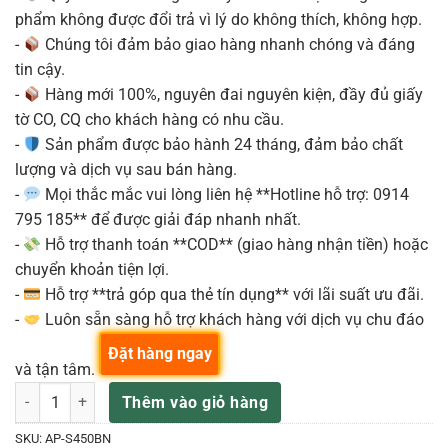
phẩm không được đổi trả vì lý do không thích, không hợp.
-
Chúng tôi đảm bảo giao hàng nhanh chóng và đáng
tin cậy.
-
Hàng mới 100%, nguyên đai nguyên kiện, đầy đủ giấy
tờ CO, CQ cho khách hàng có nhu cầu.
-
Sản phẩm được bảo hành 24 tháng, đảm bảo chất
lượng và dịch vụ sau bán hàng.
-
Mọi thắc mắc vui lòng liên hệ **Hotline hỗ trợ: 0914
795 185** để được giải đáp nhanh nhất.
-
Hỗ trợ thanh toán **COD** (giao hàng nhận tiền) hoặc
chuyển khoản tiện lợi.
-
Hỗ trợ **trả góp qua thẻ tín dụng** với lãi suất ưu đãi.
-
Luôn sẵn sàng hỗ trợ khách hàng với dịch vụ chu đáo
Đặt hàng ngay
và tận tâm.
CASIO AP-S450BN ĐÀN PIANO ĐIỆN CELVIANO SLIM DESIGN số lượ
Thêm vào giỏ hàng
SKU:
AP-S450BN