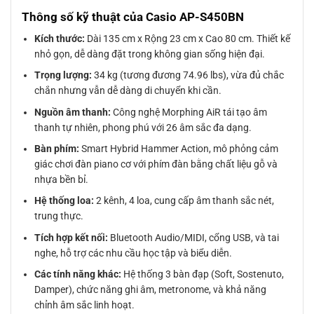
Thông số kỹ thuật của Casio AP-S450BN
Kích thước:
Dài 135 cm x Rộng 23 cm x Cao 80 cm. Thiết kế
nhỏ gọn, dễ dàng đặt trong không gian sống hiện đại.
Trọng lượng:
34 kg (tương đương 74.96 lbs), vừa đủ chắc
chắn nhưng vẫn dễ dàng di chuyển khi cần.
Nguồn âm thanh:
Công nghệ Morphing AiR tái tạo âm
thanh tự nhiên, phong phú với 26 âm sắc đa dạng.
Bàn phím:
Smart Hybrid Hammer Action, mô phỏng cảm
giác chơi đàn piano cơ với phím đàn bằng chất liệu gỗ và
nhựa bền bỉ.
Hệ thống loa:
2 kênh, 4 loa, cung cấp âm thanh sắc nét,
trung thực.
Tích hợp kết nối:
Bluetooth Audio/MIDI, cổng USB, và tai
nghe, hỗ trợ các nhu cầu học tập và biểu diễn.
Các tính năng khác:
Hệ thống 3 bàn đạp (Soft, Sostenuto,
Damper), chức năng ghi âm, metronome, và khả năng
chỉnh âm sắc linh hoạt.