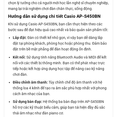
chọn lý tưởng cho cả người mới học lẫn nghệ sĩ chuyên nghiệp,
mang lại trải nghiệm chơi đàn chân thực, sống động.
Hướng dẫn sử dụng chi tiết Casio AP-S450BN
Khi sử dụng Casio AP-S450BN, bạn cần thực hiện theo các
bước sau để đạt hiệu quả cao nhất và bảo quản sản phẩm tốt:
Lắp đặt:
Đàn có thiết kế nhỏ gọn, vì vậy bạn dễ dàng lắp
đặt tại phòng khách, phòng học hoặc phòng thu. Đảm bảo
đặt trên bề mặt phẳng để đàn hoạt động ổn định.
Kết nối:
Sử dụng tính năng Bluetooth Audio và MIDI để kết
nối với các thiết bị thông minh. Bạn có thể phát nhạc trực
tiếp hoặc kết hợp ứng dụng học tập để nâng cao kỹ năng
chơi đàn.
Điều chỉnh âm thanh:
Tùy chỉnh chế độ âm thanh với hệ
thống loa 4 kênh để tạo ra âm sắc phù hợp nhất với phong
cách âm nhạc của bạn.
Sử dụng bàn đạp:
Hệ thống ba bàn đạp trên AP-S450BN
hỗ trợ các kỹ thuật biểu cảm, giúp bạn tái hiện đầy đủ sắc
thái âm nhạc như đàn piano cơ.