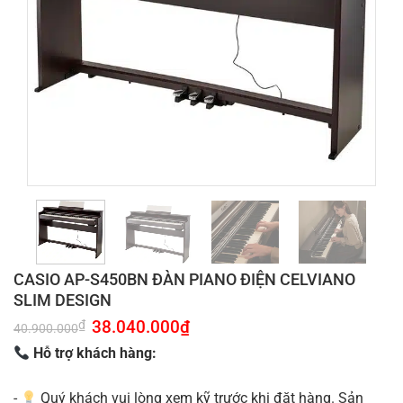
CASIO AP-S450BN ĐÀN PIANO ĐIỆN CELVIANO
SLIM DESIGN
Giá
38.040.000
₫
Giá
₫
40.900.000
gốc
hiện
là:
tại
Hỗ trợ khách hàng:
40.900.000₫.
là:
38.040.000₫.
-
Quý khách vui lòng xem kỹ trước khi đặt hàng. Sản