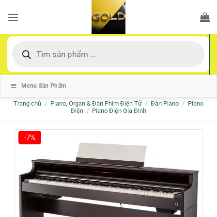
Bỏ
qua
nội
dung
Tìm
kiếm
sản
phẩm
Menu Sản Phẩm
Trang chủ
/
Piano, Organ & Đàn Phím Điện Tử
/
Đàn Piano
/
Piano
Điện
/
Piano Điện Gia Đình
-7%