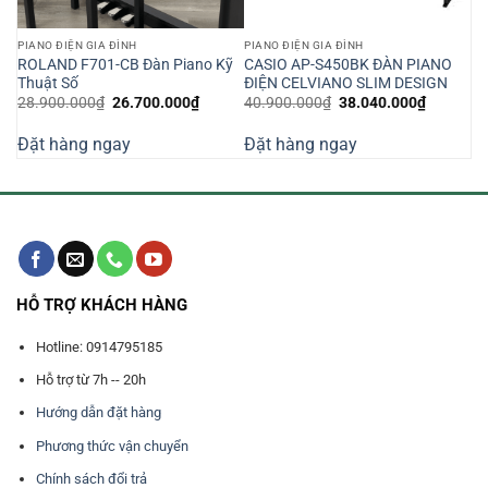
PIANO ĐIỆN GIA ĐÌNH
PIANO ĐIỆN GIA ĐÌNH
ROLAND F701-CB Đàn Piano Kỹ
CASIO AP-S450BK ĐÀN PIANO
Thuật Số
ĐIỆN CELVIANO SLIM DESIGN
Giá
Giá
Giá
Giá
28.900.000
₫
26.700.000
₫
40.900.000
₫
38.040.000
₫
n
gốc
hiện
gốc
hiện
là:
tại
là:
tại
Đặt hàng ngay
Đặt hàng ngay
28.900.000₫.
là:
40.900.000₫.
là:
530.000₫.
26.700.000₫.
38.040.0
HỖ TRỢ KHÁCH HÀNG
Hotline: 0914795185
Hỗ trợ từ 7h -- 20h
Hướng dẫn đặt hàng
Phương thức vận chuyển
Chính sách đổi trả